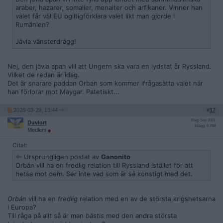
araber, hazarer, somalier, menaiter och arfikaner. Vinner han
valet får väl EU ogiltigförklara valet likt man gjorde i
Rumänien?
Jävla vänsterdrägg!
Nej, den jävla apan vill att Ungern ska vara en lydstat år Ryssland.
Vilket de redan är idag.
Det är snarare paddan Orban som kommer ifrågasätta valet när
han förlorar mot Maygar. Patetiskt...
2026-03-29, 13:44
#
17
Reg: Sep 2021
Duvlort
Inlägg: 6 768
Medlem
Citat:
Ursprungligen postat av
Ganonito
Orbán vill ha en fredlig relation till Ryssland istället för att
hetsa mot dem. Ser inte vad som är så konstigt med det.
Orbán
vill ha en
fredlig
relation med en av de största krigshetsarna
i Europa?
Till råga på allt så är man
bästis
med den andra största