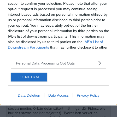
Ungern bli invaderat av araber och negrer och alla problem som
section to confirm your selection. Please note that after your
medföljer med dem.
opt-out request is processed you may continue seeing
interest-based ads based on personal information utilized by
Dessutom står Orban för sunda familjevärderingar. Istället för att
us or personal information disclosed to third parties prior to
springa HBTQP-lobbyns ärenden så har han istället infört livstids
befrielse från inkomstskatt för ungerska kvinnor som föder många
your opt-out. You may separately opt-out of the further
barn.
disclosure of your personal information by third parties on the
IAB’s list of downstream participants. This information may
2026-03-29, 16:30
#
19
also be disclosed by us to third parties on the
IAB’s List of
SaulGoodman43
Downstream Participants
that may further disclose it to other
Avslutad
third parties.
Det verkar bara vara rysshororna i tråden som fortfarande hejar på
kamrat Orban.
Personal Data Processing Opt Outs
2026-03-30, 03:09
#
20
Reg: Jul 2010
CONFIRM
maallgan
Inlägg: 12 138
Avstängd
Citat:
Ursprungligen postat av
glockenrein
Data Deletion
Data Access
Privacy Policy
Magyar verkar populär och hans parti ligga bra till i
opinionsmätningar (åtminstone de han själv delar i sina
sociala medier, Orbán delar säkert mätningar där Fidesz eller
hur det stavas har klar majoritet). Tycker han verkar ha