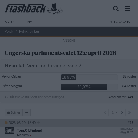
AKTUELLT
NYTT
LOGGA IN
Politik
Politik: utrikes
Ungerska parlamentsvalet 12:e april 2026
Resultat:
Vem tror du vinner valet?
Viktor Orbán
85
röster
18,93%
Péter Magyar
364
röster
81,07%
Du får inte rösta i den här omröstningen.
Antal röster:
449
2
Stängt
2
2026-03-29, 12:40
#
13
Reg: Okt 2014
Tom.Of.Finland
Inlägg: 22 115
Medlem