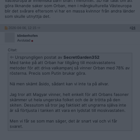
Västeuropa är inhemska barn snart i minoritet. SD har talat om att
göra liknande saker som Orban, men i mångkulturella Västeuropa
blir det svårare eftersom vi har en massa kvinnor från andra länder
som skulle utnyttja det.
2026-04-06, 12:15
#
24
klinkerhofen
Avslutad
Citat:
Ursprungligen postat av
SecretGarden352
Med tanke på att Orban har tillgång till moskvastatens
metoder för att driva valkampanj så vinner Orban med 78% av
rösterna. Precis som Putin brukar göra.
Nä men skämt åsido, sådant kan vi inte ta på allvar.
Jag tror att Magyar vinner, helt enkelt för att Orbans fasoner
skämmer ut hela ungerska folket och de är trötta på den
skiten. Dessutom så tror jag faktiskt att ungrarna själva inte
är så förtjusta i tanken att vara en lydstat till moskvastaten.
Men vi får se som man säger, det är snart val och vi får
svaret.