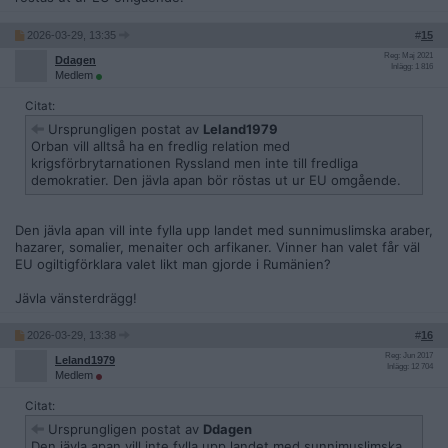
2026-03-29, 13:35
#
15
Reg: Maj 2021
Ddagen
Inlägg: 1 816
Medlem
Citat:
Ursprungligen postat av
Leland1979
Orban vill alltså ha en fredlig relation med
krigsförbrytarnationen Ryssland men inte till fredliga
demokratier. Den jävla apan bör röstas ut ur EU omgående.
Den jävla apan vill inte fylla upp landet med sunnimuslimska araber,
hazarer, somalier, menaiter och arfikaner. Vinner han valet får väl
EU ogiltigförklara valet likt man gjorde i Rumänien?
Jävla vänsterdrägg!
2026-03-29, 13:38
#
16
Reg: Jun 2017
Leland1979
Inlägg: 12 704
Medlem
Citat:
Ursprungligen postat av
Ddagen
Den jävla apan vill inte fylla upp landet med sunnimuslimska