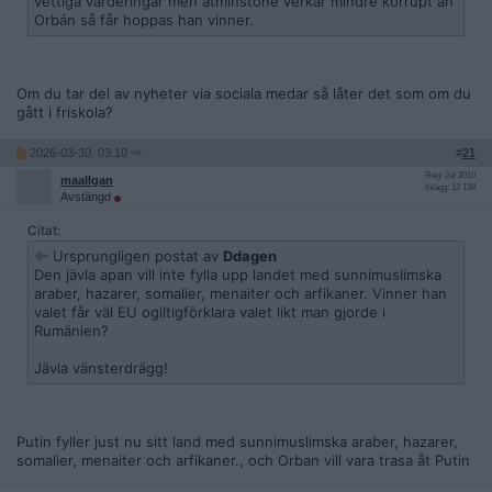
vettiga värderingar men åtminstone verkar mindre korrupt än
Orbán så får hoppas han vinner.
Om du tar del av nyheter via sociala medar så låter det som om du
gått i friskola?
2026-03-30, 03:10
#
21
Reg: Jul 2010
maallgan
Inlägg: 12 138
Avstängd
Citat:
Ursprungligen postat av
Ddagen
Den jävla apan vill inte fylla upp landet med sunnimuslimska
araber, hazarer, somalier, menaiter och arfikaner. Vinner han
valet får väl EU ogiltigförklara valet likt man gjorde i
Rumänien?
Jävla vänsterdrägg!
Putin fyller just nu sitt land med sunnimuslimska araber, hazarer,
somalier, menaiter och arfikaner., och Orban vill vara trasa åt Putin