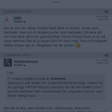
2026-04-04, 17:18
#
22
Reg: Mar 2022
KillPu
Inlägg: 3 241
Medlem
Det är kört för råttan Orban! Stöd både fr idioten Trump som
fastnade i Iran och fr skräpet putler som fastnade i Ukraina gör
det hela bara värre för gravida fittan Victor! Fetton byas ut nu på
varje valmöte! Det är ju super kört för han! Heja Tisza och Magyar!
Råttan Orban ska in i fängelset när de vinner!
2026-04-04, 17:32
#
23
Reg: Jan 2015
JohanSverkersson
Inlägg: 15 213
Medlem
Citat:
Ursprungligen postat av
Ganonito
Dessutom står Orban för sunda familjevärderingar. Istället för
att springa HBTQP-lobbyns ärenden så har han istället infört
livstids befrielse från inkomstskatt för ungerska kvinnor som
föder många barn.
Det där är bra, men funkar inte i Västeuropa, eftersom i