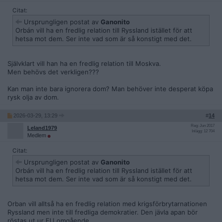
Citat:
Ursprungligen postat av
Ganonito
Orbán vill ha en fredlig relation till Ryssland istället för att
hetsa mot dem. Ser inte vad som är så konstigt med det.
Självklart vill han ha en fredlig relation till Moskva.
Men behövs det verkligen???
Kan man inte bara ignorera dom? Man behöver inte desperat köpa
rysk olja av dom.
2026-03-29, 13:29
#
14
Reg: Jun 2017
Leland1979
Inlägg: 12 704
Medlem
Citat:
Ursprungligen postat av
Ganonito
Orbán vill ha en fredlig relation till Ryssland istället för att
hetsa mot dem. Ser inte vad som är så konstigt med det.
Orban vill alltså ha en fredlig relation med krigsförbrytarnationen
Ryssland men inte till fredliga demokratier. Den jävla apan bör
röstas ut ur EU omgående.