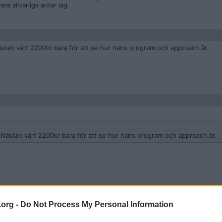
ra allvarliga antar jag.
ästan värt 2200kr bara för att se hur hans program och approach är.
! Nästan värt 2200kr bara för att se hur hans program och approach är.
.org -
Do Not Process My Personal Information