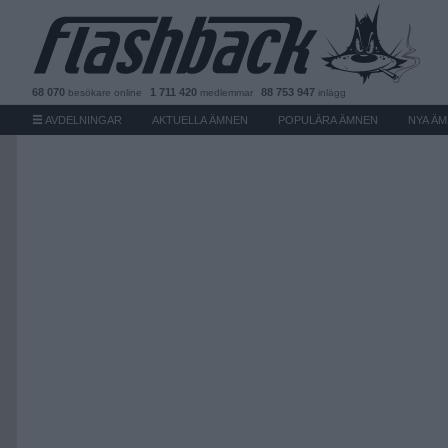
68 070
1 711 420
88 753 947
besökare
online
medlemmar
inlägg
AVDELNINGAR
AKTUELLA ÄMNEN
POPULÄRA ÄMNEN
NYA Ä