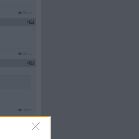
Citera
#
521
Citera
#
522
Citera
#
523