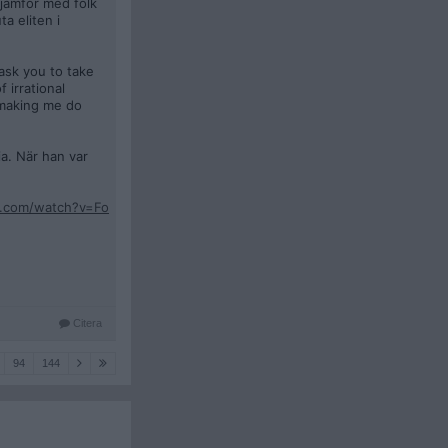
 jämför med folk
a eliten i
ask you to take
 irrational
s making me do
a. När han var
e.com/watch?v=Fo
Citera
94
144