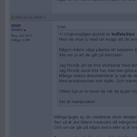
2026-03-11, 09:36
pmatt
Citat:
Medlem
Ursprungligen postat av
buffalo3tys
Reg: Jun 2015
Men de visar ju med sin kropp att de anv
Inlägg: 4 259
Någon måste våga påpeka att kejsaren ä
Alla ser ju att de går på steroider.
Jag förstår att de Inte stoltserar med det
Jag förstår dock inte hur man kan göra e
Många videos dokumenterar ju vad de äter
Med proteinpulver och dylikt. Och tränin
Vilken typ av liv lever de när de ljuger f
Det är manipulativt.
Många ljuger ej, de utelämnar dock detalje
Sen så är det ibland irrelevant då många bra 
Och om de går på något extra eller ej är irr