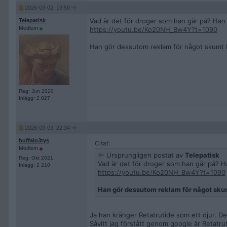
2026-03-02, 19:50
Vad är det för droger som han går på? Han s
Telepatisk
Medlem
https://youtu.be/Ko20NH_Bw4Y?t=1090
Han gör dessutom reklam för något skumt 
Reg: Jun 2020
Inlägg: 2 827
2026-03-03, 22:34
buffalo3tys
Citat:
Medlem
Ursprungligen postat av
Telepatisk
Reg: Okt 2021
Vad är det för droger som han går på? Ha
Inlägg: 2 210
https://youtu.be/Ko20NH_Bw4Y?t=1090
Han gör dessutom reklam för något sku
Ja han kränger Retatrutide som ett djur. D
Såvitt jag förstått genom google är Retatrut