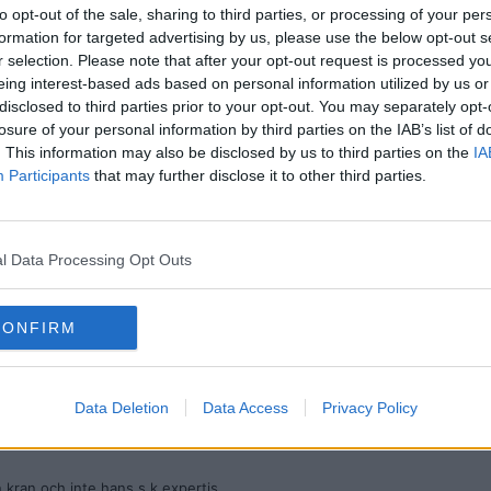
to opt-out of the sale, sharing to third parties, or processing of your per
formation for targeted advertising by us, please use the below opt-out s
r selection. Please note that after your opt-out request is processed y
timmar långt klipp där han pratar enbart om sig själv
eing interest-based ads based on personal information utilized by us or
disclosed to third parties prior to your opt-out. You may separately opt-
losure of your personal information by third parties on the IAB’s list of
. This information may also be disclosed by us to third parties on the
IA
Participants
that may further disclose it to other third parties.
de så tror han fortfarande att brachialis är en enda muskel som går hela
 annat.
l Data Processing Opt Outs
CONFIRM
Data Deletion
Data Access
Privacy Policy
vå timmar långt klipp där han pratar enbart om sig själv
 kran och inte hans s.k expertis.