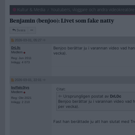
Kultur & Media
Youtubers, vloggare och andra videokreatöre
Benjamin (benjoo): Livet som fake natty
Svara
2026-03-01, 05:27
Benjoo berättar ju i varannan video vad han
DrL0c
Medlem
vecka).
Reg: Jun 2011
Inlägg: 4 073
2026-03-01, 22:01
buffalo3tys
Citat:
Medlem
Ursprungligen postat av
DrL0c
Reg: Okt 2021
Benjoo berättar ju i varannan video vad 
Inlägg: 2 210
per vecka).
Fast han berättade ju att han slutat med T