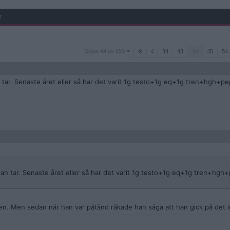
r
Sidan
Sidan 44 av 253
34
43
44
45
54
44
av
253
 tar. Senaste året eller så har det varit 1g testo+1g eq+1g tren+hgh+pe
han tar. Senaste året eller så har det varit 1g testo+1g eq+1g tren+hgh
ren. Men sedan när han var påtänd råkade han säga att han gick på det 