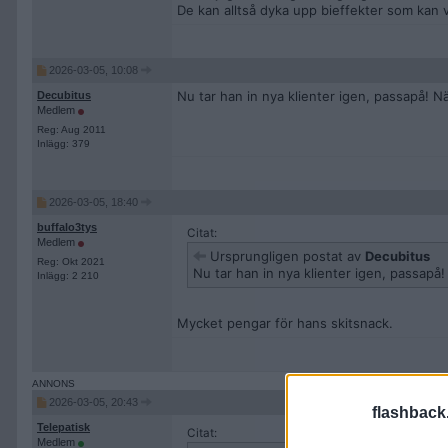
De kan alltså dyka upp bieffekter som kan va
2026-03-05, 10:08
Nu tar han in nya klienter igen, passapå! N
Decubitus
Medlem
Reg: Aug 2011
Inlägg: 379
2026-03-05, 18:40
buffalo3tys
Citat:
Medlem
Ursprungligen postat av
Decubitus
Reg: Okt 2021
Nu tar han in nya klienter igen, passapå
Inlägg: 2 210
Mycket pengar för hans skitsnack.
2026-03-05, 20:43
flashback
Telepatisk
Citat:
Medlem