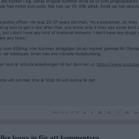
n del trycker i sig. Deras kroppar kommer ändå se ut som pingisspelares
 han heltid som polis. När han var 25-37år alltså. Ändå var han absolut
 police officer. He was 25-37 years old then. “As a policeman, do they 
drug test to get in but after that, you know only if they see some kind of
, but I don’t have any kind of irrational behavior. I don’t have any drug
ake any tests.”
ic som 42åring. Han kommer antagligen bli en mycket gammal Mr Olympi
an var tokdopad. Innan han ens tränade bodybuilding.
ider som är största anledningen till hur dom ser ut.
https://www.youtub
nte elit om man inte är född till och kunna bli det.
Sidan
Sidan 44 av 253
34
43
44
45
54
44
av
253
ller logga in för att kommentera