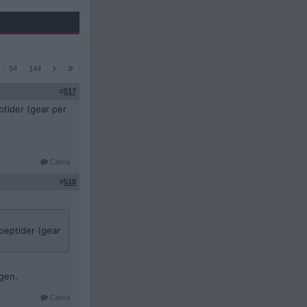
94
144
#
517
ptider (gear per
Citera
#
518
+peptider (gear
igen.
Citera