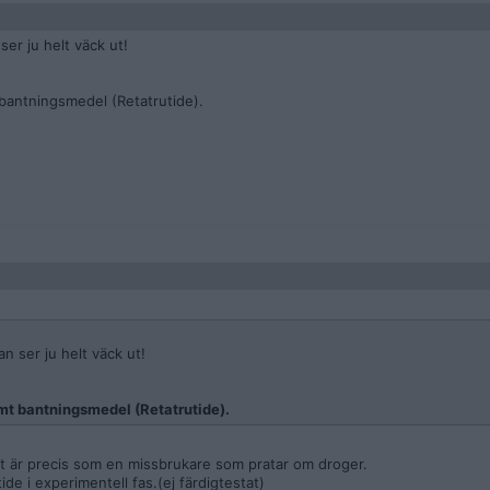
er ju helt väck ut!
bantningsmedel (Retatrutide).
n ser ju helt väck ut!
mt bantningsmedel (Retatrutide).
et är precis som en missbrukare som pratar om droger.
ide i experimentell fas.(ej färdigtestat)