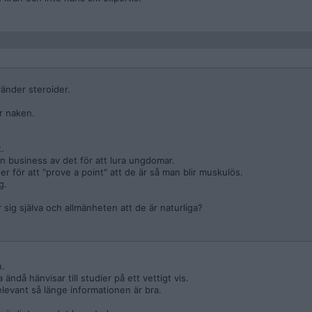
änder steroider.
r naken.
.
n business av det för att lura ungdomar.
 för att "prove a point" att de är så man blir muskulös.
g.
ör sig själva och allmänheten att de är naturliga?
n.
ändå hänvisar till studier på ett vettigt vis.
elevant så länge informationen är bra.