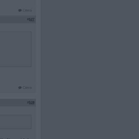
Citera
#
527
Citera
#
528