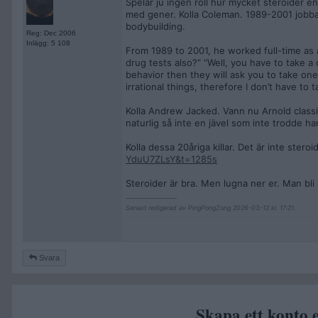
Spelar ju ingen roll hur mycket steroider e
med gener. Kolla Coleman. 1989-2001 jobbade
bodybuilding.
Reg: Dec 2006
Inlägg: 5 108
From 1989 to 2001, he worked full-time as a
drug tests also?” “Well, you have to take a 
behavior then they will ask you to take one
irrational things, therefore I don’t have to t
Kolla Andrew Jacked. Vann nu Arnold class
naturlig så inte en jävel som inte trodde h
Kolla dessa 20åriga killar. Det är inte stero
YduU7ZLsY&t=1285s
Steroider är bra. Men lugna ner er. Man bli i
__________________
Senast redigerad av PingPongZong 2026-03-12 kl. 17:21.
Svara
Skapa ett konto e