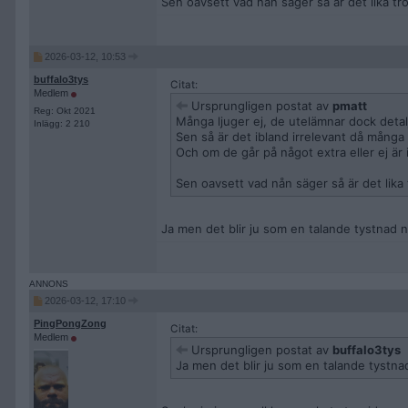
Sen oavsett vad nån säger så är det lika tr
2026-03-12, 10:53
buffalo3tys
Citat:
Medlem
Ursprungligen postat av
pmatt
Reg: Okt 2021
Många ljuger ej, de utelämnar dock detal
Inlägg: 2 210
Sen så är det ibland irrelevant då många b
Och om de går på något extra eller ej är 
Sen oavsett vad nån säger så är det lika
Ja men det blir ju som en talande tystnad n
2026-03-12, 17:10
PingPongZong
Citat:
Medlem
Ursprungligen postat av
buffalo3tys
Ja men det blir ju som en talande tystna