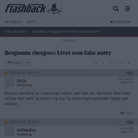
AKTUELLT
NYTT
LOGGA IN
Kultur & Media
Youtubers, vloggare och andra videokreatörer
Benjamin (benjoo): Livet som fake natty
44
Svara
44
2026-03-01, 05:27
#
517
Reg: Jun 2011
DrL0c
Inlägg: 4 073
Medlem
Benjoo berättar ju i varannan video vad han tar. Senaste året eller
så har det varit 1g testo+1g eq+1g tren+hgh+peptider (gear per
vecka).
Citera
2026-03-01, 22:01
#
518
Reg: Okt 2021
buffalo3tys
Inlägg: 2 216
Medlem