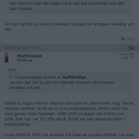
Sen oavsett vad nån säger så är det lika trovärdigt som det
kan styrkas.
Ja men det blir ju som en talande tystnad när kroppen skvallrar om
det.
Citera
2026-03-12, 17:10
#
528
Reg: Dec 2006
PingPongZong
Inlägg: 5 111
Medlem
Citat:
Ursprungligen postat av
buffalo3tys
Ja men det blir ju som en talande tystnad när kroppen
skvallrar om det.
Spelar ju ingen roll hur mycket steroider en del trycker i sig. Deras
kroppar kommer ändå se ut som pingisspelares jämför med folk
med gener. Kolla Coleman. 1989-2001 jobbade han heltid som
polis. När han var 25-37år alltså. Ändå var han absoluta eliten i
bodybuilding.
From 1989 to 2001, he worked full-time as a police officer. He was