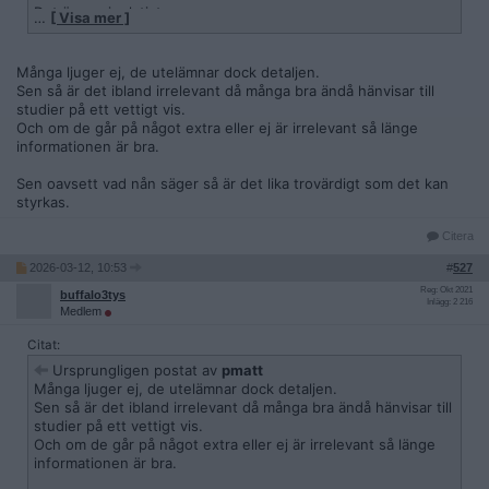
Det är manipulativt.
…
[ Visa mer ]
Många ljuger ej, de utelämnar dock detaljen.
Sen så är det ibland irrelevant då många bra ändå hänvisar till
studier på ett vettigt vis.
Och om de går på något extra eller ej är irrelevant så länge
informationen är bra.
Sen oavsett vad nån säger så är det lika trovärdigt som det kan
styrkas.
Citera
2026-03-12, 10:53
#
527
Reg: Okt 2021
buffalo3tys
Inlägg: 2 216
Medlem
Citat:
Ursprungligen postat av
pmatt
Många ljuger ej, de utelämnar dock detaljen.
Sen så är det ibland irrelevant då många bra ändå hänvisar till
studier på ett vettigt vis.
Och om de går på något extra eller ej är irrelevant så länge
informationen är bra.