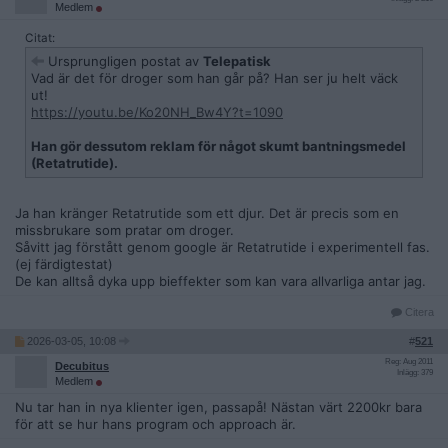
Medlem
Citat:
Ursprungligen postat av
Telepatisk
Vad är det för droger som han går på? Han ser ju helt väck
ut!
https://youtu.be/Ko20NH_Bw4Y?t=1090
Han gör dessutom reklam för något skumt bantningsmedel
(Retatrutide).
Ja han kränger Retatrutide som ett djur. Det är precis som en
missbrukare som pratar om droger.
Såvitt jag förstått genom google är Retatrutide i experimentell fas.
(ej färdigtestat)
De kan alltså dyka upp bieffekter som kan vara allvarliga antar jag.
Citera
2026-03-05, 10:08
#
521
Reg: Aug 2011
Decubitus
Inlägg: 379
Medlem
Nu tar han in nya klienter igen, passapå! Nästan värt 2200kr bara
för att se hur hans program och approach är.