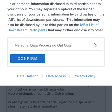
us or personal information disclosed to third parties prior to
Citera
your opt-out. You may separately opt-out of the further
disclosure of your personal information by third parties on the
IAB’s list of downstream participants. This information may
2026-03-11, 09:36
#
526
also be disclosed by us to third parties on the
IAB’s List of
Reg: Jun 2015
pmatt
Downstream Participants
that may further disclose it to other
Inlägg: 4 261
Medlem
third parties.
Citat:
Personal Data Processing Opt Outs
Ursprungligen postat av
buffalo3tys
Men de visar ju med sin kropp att de använder steroider.
CONFIRM
Någon måste våga påpeka att kejsaren är naken.
Alla ser ju att de går på steroider.
Jag förstår att de Inte stoltserar med det.
Data Deletion
Data Access
Privacy Policy
Jag förstår dock inte hur man kan göra en business av det
för att lura ungdomar.
Många videos dokumenterar ju vad de äter för att "prove a
point" att de är så man blir muskulös.
Med proteinpulver och dylikt. Och träning.
Vilken typ av liv lever de när de ljuger för sig själva och
allmänheten att de är naturliga?