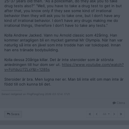
25-37 years old then. “As a policeman, do they ask you to take
drug tests also?” “Well, you have to take a drug test to get in but
after that, you know only if they see some kind of irrational
behavior then they will ask you to take one, but I don’t have any
kind of irrational behavior. I don’t have any drugs making me do
irrational things, therefore I don’t have to take any tests.”
Kolla Andrew Jacked. Vann nu Arnold classic som 42åring. Han
kommer antagligen bli en mycket gammal Mr Olympia. När han var
naturlig så inte en jävel som inte trodde han var tokdopad. Innan
han ens tränade bodybuilding.
Kolla dessa 20åriga killar. Det är inte steroider som är största
anledningen till hur dom ser ut.
https://www.youtube.com/watch?
v=FoYduU7ZLsY&t=1285s
Steroider är bra. Men lugna ner er. Man bli inte elit om man inte är
född till och kunna bli det.
__________________
Senast redigerad av PingPongZong 2026-03-12 kl. 17:21.
Citera
44
Svara
44