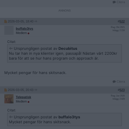
Citera
2026-03-05, 18:40
#
522
Reg: Okt 2021
buffalo3tys
Inlägg: 2 216
Medlem
Citat:
Ursprungligen postat av
Decubitus
Nu tar han in nya klienter igen, passapå! Nästan värt 2200kr
bara för att se hur hans program och approach är.
Mycket pengar för hans skitsnack.
Citera
2026-03-05, 20:43
#
523
Reg: Jun 2020
Telepatisk
Inlägg: 2 829
Medlem
Citat:
Ursprungligen postat av
buffalo3tys
Mycket pengar för hans skitsnack.