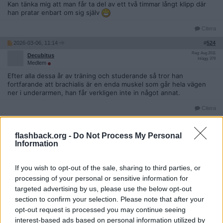
Kan tänka mig att man får ta del av ett två timmar långt klipp där
han pratar enbart om sig själv
Citera
2026-03-06, 11:14
#
524
Reg: Aug 2011
Decubitus
Inlägg: 379
Medlem
Efter alla dessa år av träning och studerande så tror han
fortfarande att brachialis är en enda muskel som går hela vägen
ner i underarmen, han får verkligen inte in något annat.
Citera
2026-03-06, 23:28
#
525
Reg: Okt 2021
flashback.org -
Do Not Process My Personal
buffalo3tys
Inlägg: 2 216
Information
Medlem
Citat:
If you wish to opt-out of the sale, sharing to third parties, or
Ursprungligen postat av
Telepatisk
Kan tänka mig att man får ta del av ett två timmar långt klipp
processing of your personal or sensitive information for
där han pratar enbart om sig själv
targeted advertising by us, please use the below opt-out
section to confirm your selection. Please note that after your
opt-out request is processed you may continue seeing
Frågan är om hans klienter endast vill ha en kran och inte hans s.k
interest-based ads based on personal information utilized by
expertis.