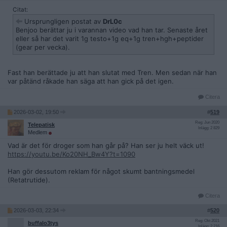
Citat:
Ursprungligen postat av
DrL0c
Benjoo berättar ju i varannan video vad han tar. Senaste året
eller så har det varit 1g testo+1g eq+1g tren+hgh+peptider
(gear per vecka).
Fast han berättade ju att han slutat med Tren. Men sedan när han
var påtänd råkade han säga att han gick på det igen.
Citera
2026-03-02, 19:50
#
519
Reg: Jun 2020
Telepatisk
Inlägg: 2 829
Medlem
Vad är det för droger som han går på? Han ser ju helt väck ut!
https://youtu.be/Ko20NH_Bw4Y?t=1090
Han gör dessutom reklam för något skumt bantningsmedel
(Retatrutide).
Citera
2026-03-03, 22:34
#
520
Reg: Okt 2021
buffalo3tys
Inlägg: 2 216