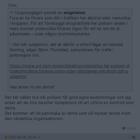
Citat:
Ursprungligen postat av
snigelslum
Fyra av tio förare som dör i trafiken har alkohol eller narkotika
i kroppen. För att förebygga drograttfylla har polisen sedan i
mars kunnat undersöka förares ögon för att se om de är
påverkade – utan någon brottsmisstanke.
– Det blir subjektivt, det är därför vi efterfrågar en teknisk
lösning, säger Björn Thunblad, samordnare för trafik i
polisregion öst.
https://www.svt.se/nyheter/lokalt/sormland/nu-far-polisen-d
rogkontrollera-forares-ogon-utan-misstanke-om-brott-blir-s
ubjektivt
Vad anser ni om detta?
Det blir sällan bra när polisen får göra egna bedömningar och jag
anser att de inte besitter kompetens till att utföra en kontroll som
detta.
Det kommer att bli pannkaka av detta som så mycket annat inom
den värdelösa organisationen.
Citera
2025-05-09, 15:34
#
5