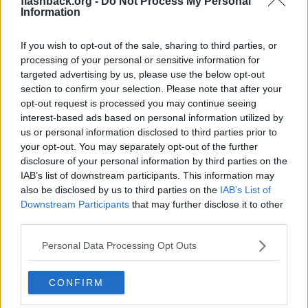
flashback.org -
Do Not Process My Personal
Information
https://www.svt.se/nyheter/lokalt/sormland/nu-far-polisen-d
rogkontrollera-forares-ogon-utan-misstanke-om-brott-blir-s
ubjektivt
If you wish to opt-out of the sale, sharing to third parties, or
processing of your personal or sensitive information for
Vad anser ni om detta?
targeted advertising by us, please use the below opt-out
section to confirm your selection. Please note that after your
Det har de redan gjort i många år utan hjälpmedel!
opt-out request is processed you may continue seeing
interest-based ads based on personal information utilized by
Citera
us or personal information disclosed to third parties prior to
2025-05-09, 15:48
#
7
your opt-out. You may separately opt-out of the further
Reg: Mar 2017
kalkryggar
disclosure of your personal information by third parties on the
Inlägg: 20 186
Medlem
IAB’s list of downstream participants. This information may
Citat:
also be disclosed by us to third parties on the
IAB’s List of
Ursprungligen postat av
snigelslum
Downstream Participants
that may further disclose it to other
Vad anser ni om detta?
third parties.
Personal Data Processing Opt Outs
Låter fantastiskt bra. En enkel kontroll.
Det borde finnas drönare som flög runt i tusental över trafiken
CONFIRM
som hela tiden gjorde dessa kontroller med kameror. När någon
flaggas som misstänkt så kontaktas föraren för ett obligatoriskt
test.