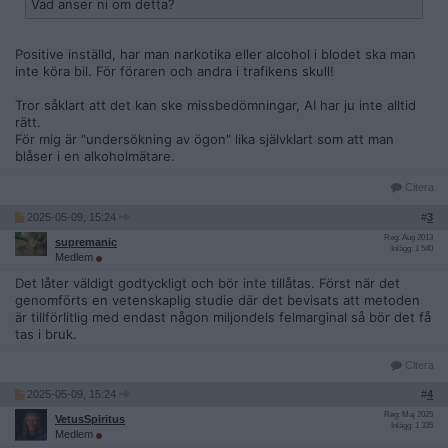
Vad anser ni om detta?
Positive inställd, har man narkotika eller alcohol i blodet ska man
inte köra bil. För föraren och andra i trafikens skull!
Tror såklart att det kan ske missbedömningar, AI har ju inte alltid
rätt.
För mig är "undersökning av ögon" lika självklart som att man
blåser i en alkoholmätare.
Citera
2025-05-09, 15:24
#
3
Reg: Aug 2013
supremanic
Inlägg: 1 540
Medlem
Det låter väldigt godtyckligt och bör inte tillåtas. Först när det
genomförts en vetenskaplig studie där det bevisats att metoden
är tillförlitlig med endast någon miljondels felmarginal så bör det få
tas i bruk.
Citera
2025-05-09, 15:24
#
4
Reg: Maj 2025
VetusSpiritus
Inlägg: 1 335
Medlem