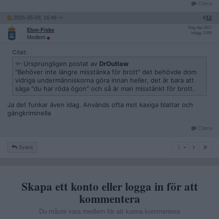
Citera
2025-05-09, 16:46
#
12
Reg: Apr 2017
Elon-Fiske
Inlägg: 2 059
Medlem
Citat:
Ursprungligen postat av
DrOutlaw
"Behöver inte längre misstänka för brott" det behövde dom
vidriga undermänniskorna göra innan heller, det är bara att
säga "du har röda ögon" och så är man misstänkt för brott.
Ja det funkar även idag. Används ofta mot kaxiga blattar och
gängkriminella
Citera
1
Svara
1
Skapa ett konto eller logga in för att
kommentera
Du måste vara medlem för att kunna kommentera