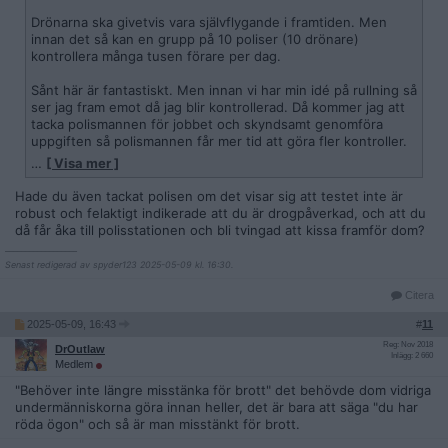
Drönarna ska givetvis vara självflygande i framtiden. Men
innan det så kan en grupp på 10 poliser (10 drönare)
kontrollera många tusen förare per dag.
Sånt här är fantastiskt. Men innan vi har min idé på rullning så
ser jag fram emot då jag blir kontrollerad. Då kommer jag att
tacka polismannen för jobbet och skyndsamt genomföra
uppgiften så polismannen får mer tid att göra fler kontroller.
…
[ Visa mer ]
Fantastiskt sånt här.
Hade du även tackat polisen om det visar sig att testet inte är
robust och felaktigt indikerade att du är drogpåverkad, och att du
då får åka till polisstationen och bli tvingad att kissa framför dom?
__________________
Senast redigerad av spyder123 2025-05-09 kl. 16:30.
Citera
2025-05-09, 16:43
#
11
Reg: Nov 2018
DrOutlaw
Inlägg: 2 660
Medlem
"Behöver inte längre misstänka för brott" det behövde dom vidriga
undermänniskorna göra innan heller, det är bara att säga "du har
röda ögon" och så är man misstänkt för brott.