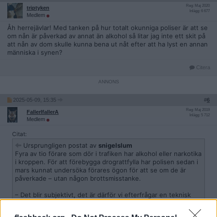
Reg: Maj 2020
triptyken
Inlägg: 6 677
Medlem
Åh herrejävlar! Med tanken på hur totalt okunniga poliser är att se
om nån är påverkad av annat än alkohol så litar jag inte ett skit på
att nån av dom skulle kunna bena ut nåt efter att ha lyst en annan
människa i synen?
Citera
2025-05-09, 15:35
#
6
Reg: Maj 2019
FallerIfallerA
Inlägg: 5 712
Medlem
Citat:
Ursprungligen postat av
snigelslum
Fyra av tio förare som dör i trafiken har alkohol eller narkotika
i kroppen. För att förebygga drograttfylla har polisen sedan i
mars kunnat undersöka förares ögon för att se om de är
påverkade – utan någon brottsmisstanke.
– Det blir subjektivt, det är därför vi efterfrågar en teknisk
lösning, säger Björn Thunblad, samordnare för trafik i
polisregion öst.