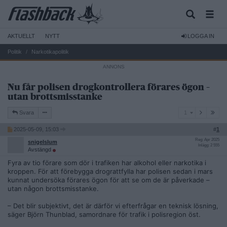
AKTUELLT
NYTT
LOGGA IN
Politik
Narkotikapolitik
Nu får polisen drogkontrollera förares ögon –
utan brottsmisstanke
1
Svara
1
2025-05-09, 15:03
#
1
Reg: Apr 2025
snigelslum
Inlägg: 2 555
Avstängd
Fyra av tio förare som dör i trafiken har alkohol eller narkotika i
kroppen. För att förebygga drograttfylla har polisen sedan i mars
kunnat undersöka förares ögon för att se om de är påverkade –
utan någon brottsmisstanke.
– Det blir subjektivt, det är därför vi efterfrågar en teknisk lösning,
säger Björn Thunblad, samordnare för trafik i polisregion öst.