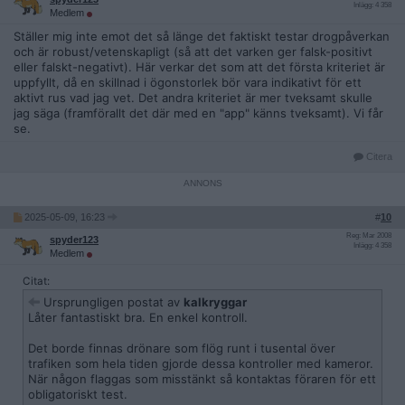
Inlägg: 4 358
Medlem
Ställer mig inte emot det så länge det faktiskt testar drogpåverkan
och är robust/vetenskapligt (så att det varken ger falsk-positivt
eller falskt-negativt). Här verkar det som att det första kriteriet är
uppfyllt, då en skillnad i ögonstorlek bör vara indikativt för ett
aktivt rus vad jag vet. Det andra kriteriet är mer tveksamt skulle
jag säga (framförallt det där med en "app" känns tveksamt). Vi får
se.
Citera
2025-05-09, 16:23
#
10
Reg: Mar 2008
spyder123
Inlägg: 4 358
Medlem
Citat:
Ursprungligen postat av
kalkryggar
Låter fantastiskt bra. En enkel kontroll.
Det borde finnas drönare som flög runt i tusental över
trafiken som hela tiden gjorde dessa kontroller med kameror.
När någon flaggas som misstänkt så kontaktas föraren för ett
obligatoriskt test.