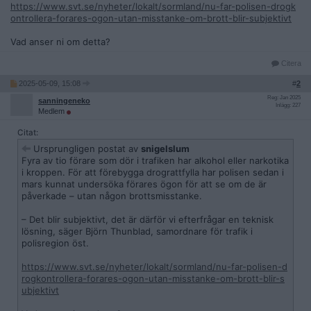
https://www.svt.se/nyheter/lokalt/sormland/nu-far-polisen-drogk
ontrollera-forares-ogon-utan-misstanke-om-brott-blir-subjektivt
Vad anser ni om detta?
Citera
2025-05-09, 15:08
#
2
Reg: Jan 2025
sanningeneko
Inlägg: 227
Medlem
Citat:
Ursprungligen postat av
snigelslum
Fyra av tio förare som dör i trafiken har alkohol eller narkotika
i kroppen. För att förebygga drograttfylla har polisen sedan i
mars kunnat undersöka förares ögon för att se om de är
påverkade – utan någon brottsmisstanke.
– Det blir subjektivt, det är därför vi efterfrågar en teknisk
lösning, säger Björn Thunblad, samordnare för trafik i
polisregion öst.
https://www.svt.se/nyheter/lokalt/sormland/nu-far-polisen-d
rogkontrollera-forares-ogon-utan-misstanke-om-brott-blir-s
ubjektivt