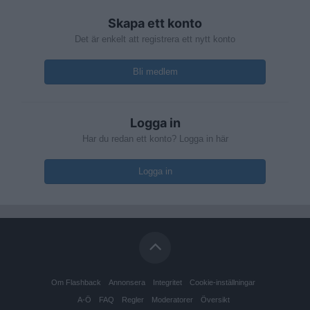
Skapa ett konto
Det är enkelt att registrera ett nytt konto
Bli medlem
Logga in
Har du redan ett konto? Logga in här
Logga in
Om Flashback
Annonsera
Integritet
Cookie-inställningar
A-Ö
FAQ
Regler
Moderatorer
Översikt