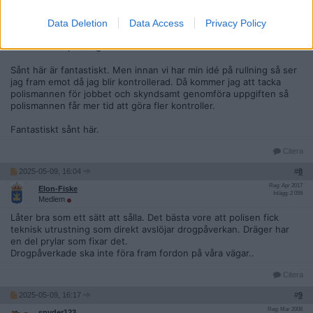
Drönarna ska givetvis vara självflygande i framtiden. Men innan
Data Deletion
Data Access
Privacy Policy
det så kan en grupp på 10 poliser (10 drönare) kontrollera många
tusen förare per dag.
Sånt här är fantastiskt. Men innan vi har min idé på rullning så ser
jag fram emot då jag blir kontrollerad. Då kommer jag att tacka
polismannen för jobbet och skyndsamt genomföra uppgiften så
polismannen får mer tid att göra fler kontroller.
Fantastiskt sånt här.
Citera
2025-05-09, 16:04
#
8
Reg: Apr 2017
Elon-Fiske
Inlägg: 2 059
Medlem
Låter bra som ett sätt att sålla. Det bästa vore att polisen fick
teknisk utrustning som direkt avslöjar drogpåverkan. Dräger har
en del prylar som fixar det.
Drogpåverkade ska inte föra fram fordon på våra vägar..
Citera
2025-05-09, 16:17
#
9
Reg: Mar 2008
spyder123