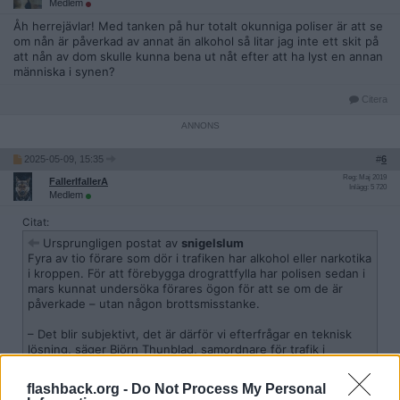
Medlem
Åh herrejävlar! Med tanken på hur totalt okunniga poliser är att se
om nån är påverkad av annat än alkohol så litar jag inte ett skit på
att nån av dom skulle kunna bena ut nåt efter att ha lyst en annan
människa i synen?
Citera
2025-05-09, 15:35
#
6
Reg: Maj 2019
FallerIfallerA
Inlägg: 5 720
Medlem
Citat:
Ursprungligen postat av
snigelslum
Fyra av tio förare som dör i trafiken har alkohol eller narkotika
i kroppen. För att förebygga drograttfylla har polisen sedan i
mars kunnat undersöka förares ögon för att se om de är
påverkade – utan någon brottsmisstanke.
– Det blir subjektivt, det är därför vi efterfrågar en teknisk
lösning, säger Björn Thunblad, samordnare för trafik i
polisregion öst.
flashback.org -
Do Not Process My Personal
https://www.svt.se/nyheter/lokalt/sormland/nu-far-polisen-d