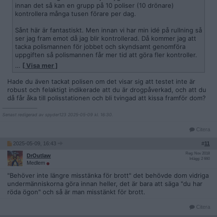
innan det så kan en grupp på 10 poliser (10 drönare)
kontrollera många tusen förare per dag.
Sånt här är fantastiskt. Men innan vi har min idé på rullning så
ser jag fram emot då jag blir kontrollerad. Då kommer jag att
tacka polismannen för jobbet och skyndsamt genomföra
uppgiften så polismannen får mer tid att göra fler kontroller.
…
[ Visa mer ]
Fantastiskt sånt här.
Hade du även tackat polisen om det visar sig att testet inte är
robust och felaktigt indikerade att du är drogpåverkad, och att du
då får åka till polisstationen och bli tvingad att kissa framför dom?
__________________
Senast redigerad av spyder123 2025-05-09 kl. 16:30.
Citera
2025-05-09, 16:43
#
11
Reg: Nov 2018
DrOutlaw
Inlägg: 2 660
Medlem
"Behöver inte längre misstänka för brott" det behövde dom vidriga
undermänniskorna göra innan heller, det är bara att säga "du har
röda ögon" och så är man misstänkt för brott.
Citera