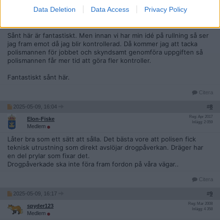
Drönarna ska givetvis vara självflygande i framtiden. Men innan
Data Deletion
Data Access
Privacy Policy
det så kan en grupp på 10 poliser (10 drönare) kontrollera många
tusen förare per dag.
Sånt här är fantastiskt. Men innan vi har min idé på rullning så ser
jag fram emot då jag blir kontrollerad. Då kommer jag att tacka
polismannen för jobbet och skyndsamt genomföra uppgiften så
polismannen får mer tid att göra fler kontroller.
Fantastiskt sånt här.
Citera
2025-05-09, 16:04
#
8
Reg: Apr 2017
Elon-Fiske
Inlägg: 2 059
Medlem
Låter bra som ett sätt att sålla. Det bästa vore att polisen fick
teknisk utrustning som direkt avslöjar drogpåverkan. Dräger har
en del prylar som fixar det.
Drogpåverkade ska inte föra fram fordon på våra vägar..
Citera
2025-05-09, 16:17
#
9
Reg: Mar 2008
spyder123
Inlägg: 4 358
Medlem