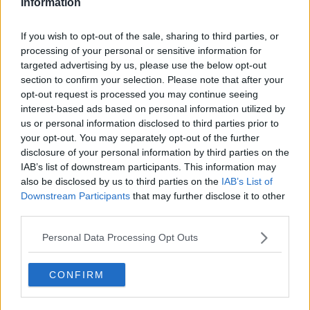
Information
rogkontrollera-forares-ogon-utan-misstanke-om-brott-blir-s
ubjektivt
If you wish to opt-out of the sale, sharing to third parties, or
Vad anser ni om detta?
processing of your personal or sensitive information for
targeted advertising by us, please use the below opt-out
Det har de redan gjort i många år utan hjälpmedel!
section to confirm your selection. Please note that after your
opt-out request is processed you may continue seeing
Citera
interest-based ads based on personal information utilized by
2025-05-09, 15:48
#
7
us or personal information disclosed to third parties prior to
Reg: Mar 2017
your opt-out. You may separately opt-out of the further
kalkryggar
Inlägg: 20 186
Medlem
disclosure of your personal information by third parties on the
IAB’s list of downstream participants. This information may
Citat:
also be disclosed by us to third parties on the
IAB’s List of
Ursprungligen postat av
snigelslum
Downstream Participants
that may further disclose it to other
Vad anser ni om detta?
third parties.
Låter fantastiskt bra. En enkel kontroll.
Personal Data Processing Opt Outs
Det borde finnas drönare som flög runt i tusental över trafiken
som hela tiden gjorde dessa kontroller med kameror. När någon
CONFIRM
flaggas som misstänkt så kontaktas föraren för ett obligatoriskt
test.