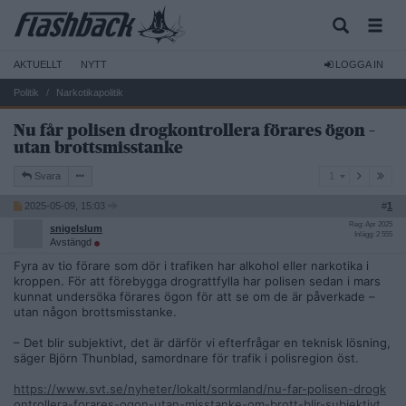
AKTUELLT
NYTT
LOGGA IN
Politik
Narkotikapolitik
Nu får polisen drogkontrollera förares ögon –
utan brottsmisstanke
1
Svara
1
2025-05-09, 15:03
#
1
Reg: Apr 2025
snigelslum
Inlägg: 2 555
Avstängd
Fyra av tio förare som dör i trafiken har alkohol eller narkotika i
kroppen. För att förebygga drograttfylla har polisen sedan i mars
kunnat undersöka förares ögon för att se om de är påverkade –
utan någon brottsmisstanke.
– Det blir subjektivt, det är därför vi efterfrågar en teknisk lösning,
säger Björn Thunblad, samordnare för trafik i polisregion öst.
https://www.svt.se/nyheter/lokalt/sormland/nu-far-polisen-drogk
ontrollera-forares-ogon-utan-misstanke-om-brott-blir-subjektivt