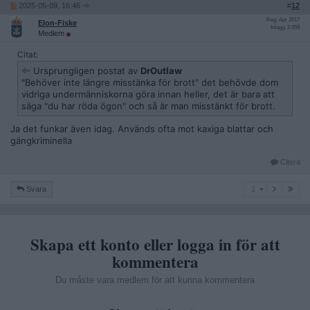
2025-05-09, 16:46
#
12
Reg: Apr 2017
Elon-Fiske
Inlägg: 2 059
Medlem
Citat:
Ursprungligen postat av
DrOutlaw
"Behöver inte längre misstänka för brott" det behövde dom
vidriga undermänniskorna göra innan heller, det är bara att
säga "du har röda ögon" och så är man misstänkt för brott.
Ja det funkar även idag. Används ofta mot kaxiga blattar och
gängkriminella
Citera
1
Svara
1
Skapa ett konto eller logga in för att
kommentera
Du måste vara medlem för att kunna kommentera