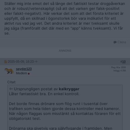
Ställer mig inte emot det så länge det faktiskt testar drogpåverkan
och är robust/vetenskapligt (så att det varken ger falsk-positivt
eller falskt-negativt). Här verkar det som att det första kriteriet är
uppfyllt, då en skillnad i ögonstorlek bör vara indikativt för ett
aktivt rus vad jag vet. Det andra kriteriet är mer tveksamt skulle
jag säga (framförallt det där med en "app" känns tveksamt). Vi får
se.
Citera
2025-05-09, 16:23
#
10
Reg: Mar 2008
spyder123
Inlägg: 4 358
Medlem
Citat:
Ursprungligen postat av
kalkryggar
Låter fantastiskt bra. En enkel kontroll.
Det borde finnas drönare som flög runt i tusental över
trafiken som hela tiden gjorde dessa kontroller med kameror.
När någon flaggas som misstänkt så kontaktas föraren för ett
obligatoriskt test.
Drönarna ska givetvis vara självflygande i framtiden. Men