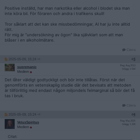
Positive inställd, har man narkotika eller alcohol i blodet ska man
inte köra bil. För föraren och andra i trafikens skull!
Tror såklart att det kan ske missbedömningar, AI har ju inte alltid
rätt.
För mig är "undersökning av ögon" lika självklart som att man
blåser i en alkoholmätare.
Citera
2025-05-09, 15:24
#
3
Reg: Aug 2013
supremanic
Inlägg: 1 540
Medlem
Det låter väldigt godtyckligt och bör inte tillåtas. Först när det
genomförts en vetenskaplig studie där det bevisats att metoden
är tillförlitlig med endast någon miljondels felmarginal så bör det få
tas i bruk.
Citera
2025-05-09, 15:24
#
4
Reg: Maj 2025
VetusSpiritus
Inlägg: 1 335
Medlem
Citat: