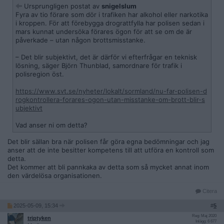
Ursprungligen postat av
snigelslum
Fyra av tio förare som dör i trafiken har alkohol eller narkotika
i kroppen. För att förebygga drograttfylla har polisen sedan i
mars kunnat undersöka förares ögon för att se om de är
påverkade – utan någon brottsmisstanke.
– Det blir subjektivt, det är därför vi efterfrågar en teknisk
lösning, säger Björn Thunblad, samordnare för trafik i
polisregion öst.
https://www.svt.se/nyheter/lokalt/sormland/nu-far-polisen-d
rogkontrollera-forares-ogon-utan-misstanke-om-brott-blir-s
ubjektivt
Vad anser ni om detta?
Det blir sällan bra när polisen får göra egna bedömningar och jag
anser att de inte besitter kompetens till att utföra en kontroll som
detta.
Det kommer att bli pannkaka av detta som så mycket annat inom
den värdelösa organisationen.
Citera
2025-05-09, 15:34
#
5
Reg: Maj 2020
triptyken
Inlägg: 6 677