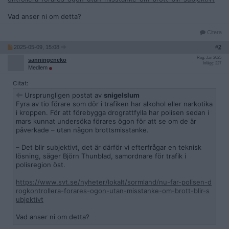
Vad anser ni om detta?
Citera
2025-05-09, 15:08
#
2
Reg: Jan 2025
sanningeneko
Inlägg: 227
Medlem
Citat:
Ursprungligen postat av
snigelslum
Fyra av tio förare som dör i trafiken har alkohol eller narkotika
i kroppen. För att förebygga drograttfylla har polisen sedan i
mars kunnat undersöka förares ögon för att se om de är
påverkade – utan någon brottsmisstanke.
– Det blir subjektivt, det är därför vi efterfrågar en teknisk
lösning, säger Björn Thunblad, samordnare för trafik i
polisregion öst.
https://www.svt.se/nyheter/lokalt/sormland/nu-far-polisen-d
rogkontrollera-forares-ogon-utan-misstanke-om-brott-blir-s
ubjektivt
Vad anser ni om detta?