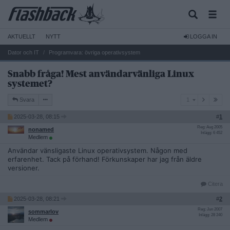
AKTUELLT
NYTT
LOGGA IN
Dator och IT
Programvara: övriga operativsystem
Snabb fråga! Mest användarvänliga Linux
systemet?
1
Svara
1
2025-03-28, 08:15
#
1
Reg: Aug 2005
nonamed
Inlägg: 6 452
Medlem
Användar vänsligaste Linux operativsystem. Någon med
erfarenhet. Tack på förhand! Förkunskaper har jag från äldre
versioner.
Citera
2025-03-28, 08:21
#
2
Reg: Jun 2007
sommarlov
Inlägg: 28 240
Medlem