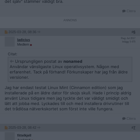
det själv" stämmer väldigt bra.
Citera
2025-03-28, 08:36
#
6
Reg: Jul 2017
ladicius
Inlägg: 5 475
Medlem
Citat:
Ursprungligen postat av
nonamed
Användar vänsligaste Linux operativsystem. Någon med
erfarenhet. Tack på förhand! Förkunskaper har jag från äldre
versioner.
Jag har endast testat Linux Mint (Cinnamon edition) som jag
installerade på en äldre dator för skojs skull. Hade i princip aldrig
använt Linux tidigare men jag tyckte det var väldigt smidigt och
lätt att jobba med. Lyckades till och med installera drivrutiner till
det trådlösa nätverkskortet som först inte ville fungera.
Citera
2025-03-28, 08:42
#
7
fittelkjell