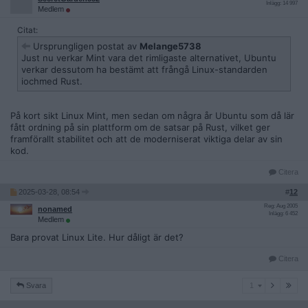
Inlägg: 14 997
Medlem
Citat:
Ursprungligen postat av
Melange5738
Just nu verkar Mint vara det rimligaste alternativet, Ubuntu
verkar dessutom ha bestämt att frångå Linux-standarden
iochmed Rust.
På kort sikt Linux Mint, men sedan om några år Ubuntu som då lär
fått ordning på sin plattform om de satsar på Rust, vilket ger
framförallt stabilitet och att de moderniserat viktiga delar av sin
kod.
Citera
2025-03-28, 08:54
#
12
Reg: Aug 2005
nonamed
Inlägg: 6 452
Medlem
Bara provat Linux Lite. Hur dåligt är det?
Citera
1
Svara
1