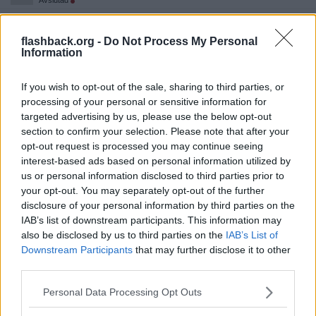
Avslutad
För dem som inte förstår trådskaparens invalidsvenska: Användar
vänligst = Användarvänligast(e)
flashback.org -
Do Not Process My Personal
Information
OnT: Linux Mint är användarvänligt.
__________________
Senast redigerad av fittelkjell 2025-03-28 kl. 08:46.
If you wish to opt-out of the sale, sharing to third parties, or
processing of your personal or sensitive information for
Citera
targeted advertising by us, please use the below opt-out
2025-03-28, 08:50
#
8
section to confirm your selection. Please note that after your
Reg: Aug 2009
Melange5738
Inlägg: 36 457
opt-out request is processed you may continue seeing
Medlem
interest-based ads based on personal information utilized by
Just nu verkar Mint vara det rimligaste alternativet, Ubuntu verkar
us or personal information disclosed to third parties prior to
dessutom ha bestämt att frångå Linux-standarden iochmed Rust.
your opt-out. You may separately opt-out of the further
Citera
disclosure of your personal information by third parties on the
IAB’s list of downstream participants. This information may
2025-03-28, 08:50
#
9
also be disclosed by us to third parties on the
IAB’s List of
Reg: Maj 2011
Sqrbanken
Inlägg: 6 448
Downstream Participants
that may further disclose it to other
Medlem
third parties.
Intressant att Linux Mint nämns frekvent. Kanske själv ska gå
över? Är en van Linuxanvändare som tölpat runt i många olika
distros genom åren men sedan några år stannat vid Ubuntu.
Personal Data Processing Opt Outs
"Minst krångel". Osäker på vad jag tycker om senare releaser