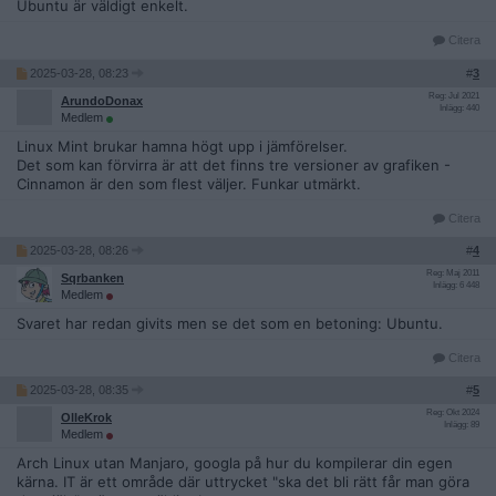
Ubuntu är väldigt enkelt.
Citera
2025-03-28, 08:23
#
3
Reg: Jul 2021
ArundoDonax
Inlägg: 440
Medlem
Linux Mint brukar hamna högt upp i jämförelser.
Det som kan förvirra är att det finns tre versioner av grafiken -
Cinnamon är den som flest väljer. Funkar utmärkt.
Citera
2025-03-28, 08:26
#
4
Reg: Maj 2011
Sqrbanken
Inlägg: 6 448
Medlem
Svaret har redan givits men se det som en betoning: Ubuntu.
Citera
2025-03-28, 08:35
#
5
Reg: Okt 2024
OlleKrok
Inlägg: 89
Medlem
Arch Linux utan Manjaro, googla på hur du kompilerar din egen
kärna. IT är ett område där uttrycket "ska det bli rätt får man göra