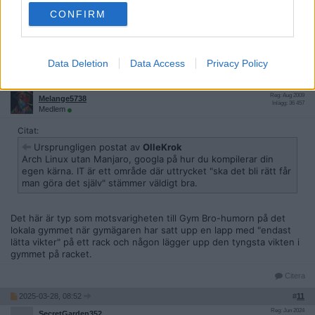
dock. Ni som är bevandrade i både Ubuntu och Mint, och har tid
och lust att svara, vad tycker ni gör den senare trevligare?
CONFIRM
Citera
Data Deletion
Data Access
Privacy Policy
2025-03-28, 08:52
#
10
Reg: Aug 2009
Melange5738
Inlägg: 36 457
Medlem
Citat:
Ursprungligen postat av
OlleKrok
Arch Linux utan Manjaro, googla på hur du kompilerar din
egen kärna. IT är ett område där uttrycket "ska det bli rätt får
man göra det själv" stämmer väldigt bra.
Det här är typ som motsvarigheten till Gym Bro-humorn på det
lokala gymmet när gymägaren har satt upp en lapp med "endast
lätta vikter" på ett rack och någon lägger upp den tyngsta vikten i
gymmet på racket.
Citera
2025-03-28, 08:52
#
11
Reg: Jun 2024
SecretGarden352