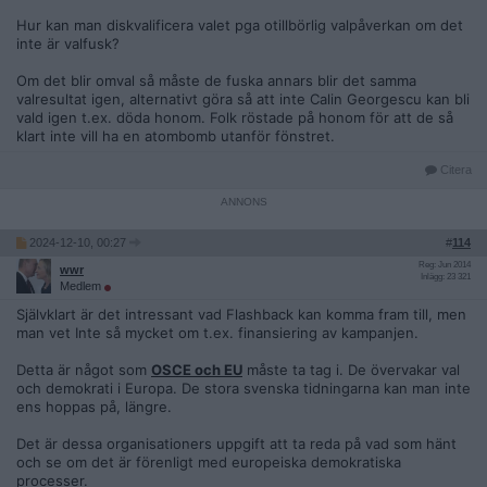
Hur kan man diskvalificera valet pga otillbörlig valpåverkan om det
inte är valfusk?
Om det blir omval så måste de fuska annars blir det samma
valresultat igen, alternativt göra så att inte Calin Georgescu kan bli
vald igen t.ex. döda honom. Folk röstade på honom för att de så
klart inte vill ha en atombomb utanför fönstret.
Citera
2024-12-10, 00:27
#
114
Reg: Jun 2014
wwr
Inlägg: 23 321
Medlem
Självklart är det intressant vad Flashback kan komma fram till, men
man vet Inte så mycket om t.ex. finansiering av kampanjen.
Detta är något som
OSCE och EU
måste ta tag i. De övervakar val
och demokrati i Europa. De stora svenska tidningarna kan man inte
ens hoppas på, längre.
Det är dessa organisationers uppgift att ta reda på vad som hänt
och se om det är förenligt med europeiska demokratiska
processer.