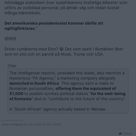
mörklägga statistiken över sydafrikanens livsfarliga biltester som
utförs av outbildad personal, på allmän väg och redan kostat
många människoliv.
Det amerikanska presidentvalet kommer därför att
ogiltigförklaras.
"
🤣🤣🤣
Driver rumänerna med Elon? 😁 Det som skett I Rumänien låter
som en ploj och en parodi på Musk, Trump och USA.
Citat:
The intelligence reports, unsealed this week, also mention a
mysterious "FA Agency," a marketing company allegedly
domiciled in South Africa
. This agency sent e-mails to
Romanian personalities,
offering them the equivalent of
€1,000
to publish turnkey political videos "
for the well-being
of Romania
" and to "contribute to the future of the country".
A "South African" agency actually based in Warsaw
__________________
Senast redigerad av wwr 2024-12-15 kl. 01:38.
Citera