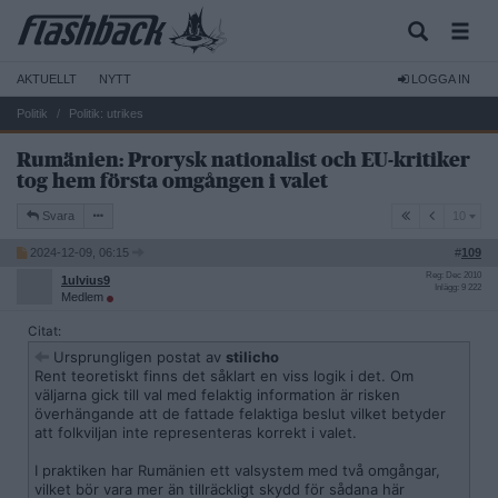
AKTUELLT
NYTT
LOGGA IN
Politik
Politik: utrikes
Rumänien: Prorysk nationalist och EU-kritiker
tog hem första omgången i valet
10
Svara
10
2024-12-09, 06:15
#
109
Reg: Dec 2010
1ulvius9
Inlägg: 9 222
Medlem
Citat:
Ursprungligen postat av
stilicho
Rent teoretiskt finns det såklart en viss logik i det. Om
väljarna gick till val med felaktig information är risken
överhängande att de fattade felaktiga beslut vilket betyder
att folkviljan inte representeras korrekt i valet.
I praktiken har Rumänien ett valsystem med två omgångar,
vilket bör vara mer än tillräckligt skydd för sådana här