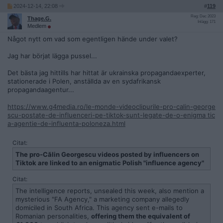
2024-12-14, 22:08
#
119
Reg: Dec 2023
Thage.G.
Inlägg: 171
Medlem
Något nytt om vad som egentligen hände under valet?
Jag har börjat lägga pussel...
Det bästa jag hittills har hittat är ukrainska propagandaexperter,
stationerade i Polen, anställda av en sydafrikansk
propagandaagentur...
https://www.g4media.ro/le-monde-videoclipurile-pro-calin-george
scu-postate-de-influenceri-pe-tiktok-sunt-legate-de-o-enigma tic
a-agentie-de-influenta-poloneza.html
Citat:
The pro-Călin Georgescu videos posted by influencers on
Tiktok are linked to an enigmatic Polish "influence agency"
Citat:
The intelligence reports, unsealed this week, also mention a
mysterious "FA Agency," a marketing company allegedly
domiciled in South Africa. This agency sent e-mails to
Romanian personalities,
offering them the equivalent of