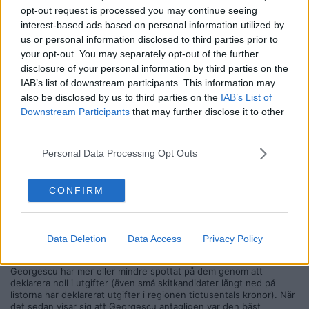
opt-out request is processed you may continue seeing
Atombomber verkar inte ha figurerat i någon valkampanj. Folk
interest-based ads based on personal information utilized by
röstade med största sannolikhet på Georgescu för att visa sitt
us or personal information disclosed to third parties prior to
missnöje med den rumänska politiska oligarkin och den upplevda
utbredda korruptionen.
your opt-out. You may separately opt-out of the further
disclosure of your personal information by third parties on the
Och, ja, omvalet kommer med stor sannolikhet ge samma resultat
IAB’s list of downstream participants. This information may
igen. "De" bryr sig nog inte så mycket om själva resultatet som om
also be disclosed by us to third parties on the
IAB’s List of
processen som ledde fram till det. Det finns en idé om att
Downstream Participants
that may further disclose it to other
valprocesser måste hållas rena och lite heliga för att förtroendet
för det demokratiska systemet ska upprätthållas. En felaktig idé i
third parties.
mitt tycke, men likväl en idé som tycks ha rätt stort stöd i styrande
kretsar.
Personal Data Processing Opt Outs
Citat:
Ursprungligen postat av
wwr
CONFIRM
Har domstolen rätt att ogiltigförklara valet pga en valkampanj
i sociala media eller ogiltigförklarades valet för att "fel"
kandidat vann?
Data Deletion
Data Access
Privacy Policy
Rumänien verkar ha ovanligt hårda lagar kring kampanjfinansiering.
Georgescu har mer eller mindre spottat på dem genom att
deklarera noll i utgifter (även små skitkandidater långt ned på
listorna har deklarerat utgifter i regionen tiotusentals kronor). När
det sedan visar sig att Georgescu antagligen var den bäst