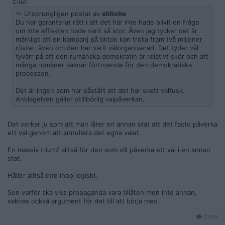
Citat:
Ursprungligen postat av
stilicho
Du har garanterat rätt i att det här inte hade blivit en fråga
om inte effekten hade varit så stor. Även jag tycker det är
märkligt att en kampanj på tiktok kan trolla fram två miljoner
röster, även om den har varit välorganiserad. Det tyder väl
tyvärr på att den rumänska demokratin är relativt skör och att
många rumäner saknar förtroende för den demokratiska
processen.
Det är ingen som har påstått att det har skett valfusk.
Anklagelsen gäller otillbörlig valpåverkan.
Det verkar ju som att man låter en annan stat att det facto påverka
ett val genom att annullera det egna valet.
En massiv triumf alltså för den som vill påverka ett val i en annan
stat.
Håller alltså inte ihop logiskt.
Sen varför ska viss propaganda vara tillåten men inte annan,
saknas också argument för det till att börja med.
Citera