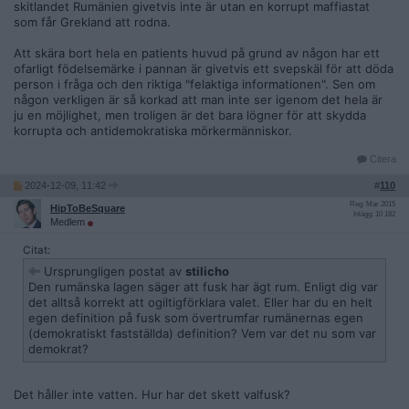
skitlandet Rumänien givetvis inte är utan en korrupt maffiastat
som får Grekland att rodna.
Att skära bort hela en patients huvud på grund av någon har ett
ofarligt födelsemärke i pannan är givetvis ett svepskäl för att döda
person i fråga och den riktiga "felaktiga informationen". Sen om
någon verkligen är så korkad att man inte ser igenom det hela är
ju en möjlighet, men troligen är det bara lögner för att skydda
korrupta och antidemokratiska mörkermänniskor.
Citera
2024-12-09, 11:42
#
110
Reg: Mar 2015
HipToBeSquare
Inlägg: 10 182
Medlem
Citat:
Ursprungligen postat av
stilicho
Den rumänska lagen säger att fusk har ägt rum. Enligt dig var
det alltså korrekt att ogiltigförklara valet. Eller har du en helt
egen definition på fusk som övertrumfar rumänernas egen
(demokratiskt fastställda) definition? Vem var det nu som var
demokrat?
Det håller inte vatten. Hur har det skett valfusk?