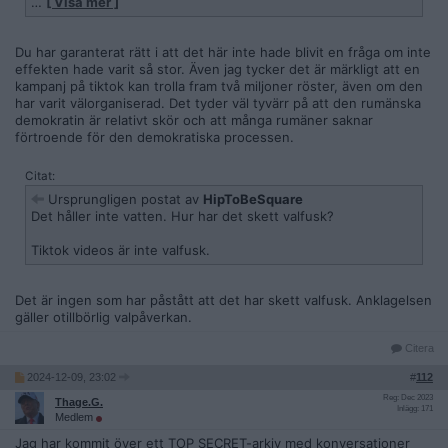
…
[ Visa mer ]
och ska alltså inte kunna leda till riktig valpåverkan givetvis i
en demokrati vilket skitlandet Rumänien givetvis inte är utan
en korrupt maffiastat som får Grekland att rodna.
Du har garanterat rätt i att det här inte hade blivit en fråga om inte
effekten hade varit så stor. Även jag tycker det är märkligt att en
Att skära bort hela en patients huvud på grund av någon har
kampanj på tiktok kan trolla fram två miljoner röster, även om den
ett ofarligt födelsemärke i pannan är givetvis ett svepskäl för
har varit välorganiserad. Det tyder väl tyvärr på att den rumänska
att döda person i fråga och den riktiga "felaktiga
demokratin är relativt skör och att många rumäner saknar
informationen". Sen om någon verkligen är så korkad att man
förtroende för den demokratiska processen.
inte ser igenom det hela är ju en möjlighet, men troligen är
det bara lögner för att skydda korrupta och antidemokratiska
Citat:
mörkermänniskor.
Ursprungligen postat av
HipToBeSquare
Det håller inte vatten. Hur har det skett valfusk?
Tiktok videos är inte valfusk.
Det är ingen som har påstått att det har skett valfusk. Anklagelsen
gäller otillbörlig valpåverkan.
Citera
2024-12-09, 23:02
#
112
Reg: Dec 2023
Thage.G.
Inlägg: 171
Medlem
Jag har kommit över ett TOP SECRET-arkiv med konversationer