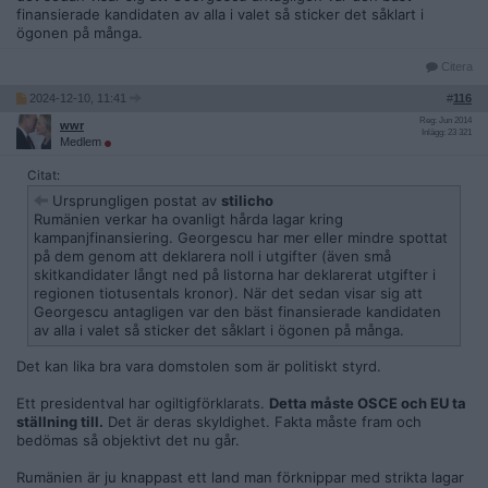
finansierade kandidaten av alla i valet så sticker det såklart i
ögonen på många.
Citera
2024-12-10, 11:41
#
116
Reg: Jun 2014
wwr
Inlägg: 23 321
Medlem
Citat:
Ursprungligen postat av
stilicho
Rumänien verkar ha ovanligt hårda lagar kring
kampanjfinansiering. Georgescu har mer eller mindre spottat
på dem genom att deklarera noll i utgifter (även små
skitkandidater långt ned på listorna har deklarerat utgifter i
regionen tiotusentals kronor). När det sedan visar sig att
Georgescu antagligen var den bäst finansierade kandidaten
av alla i valet så sticker det såklart i ögonen på många.
Det kan lika bra vara domstolen som är politiskt styrd.
Ett presidentval har ogiltigförklarats.
Detta måste OSCE och EU ta
ställning till.
Det är deras skyldighet. Fakta måste fram och
bedömas så objektivt det nu går.
Rumänien är ju knappast ett land man förknippar med strikta lagar