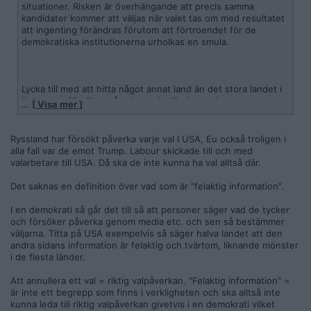
situationer. Risken är överhängande att precis samma
kandidater kommer att väljas när valet tas om med resultatet
att ingenting förändras förutom att förtroendet för de
demokratiska institutionerna urholkas en smula.
Lycka till med att hitta något annat land än det stora landet i
öster som försöker påverka andra länders valprocess genom
…
[ Visa mer ]
välfinansierade, välorganiserade och framförallt anonyma
kampanjer på social media.
Ryssland har försökt påverka varje val I USA, Eu också troligen i
alla fall var de emot Trump. Labour skickade till och med
valarbetare till USA. Då ska de inte kunna ha val alltså där.
Det saknas en definition över vad som är "felaktig information".
I en demokrati så går det till så att personer säger vad de tycker
och försöker påverka genom media etc. och sen så bestämmer
väljarna. Titta på USA exempelvis så säger halva landet att den
andra sidans information är felaktig och tvärtom, liknande mönster
i de flesta länder.
Att annullera ett val = riktig valpåverkan. "Felaktig information" =
är inte ett begrepp som finns i verkligheten och ska alltså inte
kunna leda till riktig valpåverkan givetvis i en demokrati vilket