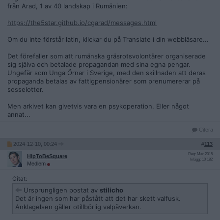
från Arad, 1 av 40 landskap i Rumänien:
https://the5star.github.io/cgarad/messages.html
Om du inte förstår latin, klickar du på Translate i din webbläsare...
Det förefaller som att rumänska gräsrotsvolontärer organiserade
sig själva och betalade propagandan med sina egna pengar.
Ungefär som Unga Örnar i Sverige, med den skillnaden att deras
propaganda betalas av fattigpensionärer som prenumererar på
sosselotter.
Men arkivet kan givetvis vara en psykoperation. Eller något
annat...
Citera
2024-12-10, 00:24
#
113
Reg: Mar 2015
HipToBeSquare
Inlägg: 10 182
Medlem
Citat:
Ursprungligen postat av
stilicho
Det är ingen som har påstått att det har skett valfusk.
Anklagelsen gäller otillbörlig valpåverkan.