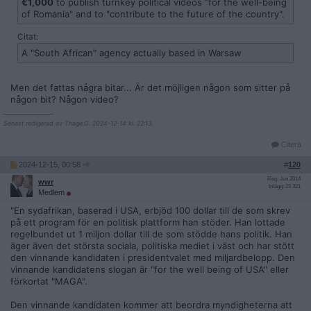
€1,000
to publish turnkey political videos "for the well-being
of Romania" and to "contribute to the future of the country".
Citat:
A "South African" agency actually based in Warsaw
Men det fattas några bitar... Är det möjligen någon som sitter på
någon bit? Någon video?
__________________
Senast redigerad av Thage.G. 2024-12-14 kl. 22:13.
Citera
2024-12-15, 00:58
#
120
Reg: Jun 2014
wwr
Inlägg: 23 321
Medlem
"En sydafrikan, baserad i USA, erbjöd 100 dollar till de som skrev
på ett program för en politisk plattform han stöder. Han lottade
regelbundet ut 1 miljon dollar till de som stödde hans politik. Han
äger även det största sociala, politiska mediet i väst och har stött
den vinnande kandidaten i presidentvalet med miljardbelopp. Den
vinnande kandidatens slogan är "for the well being of USA" eller
förkortat "MAGA".
Den vinnande kandidaten kommer att beordra myndigheterna att