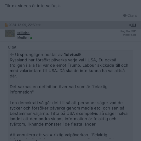
Tiktok videos är inte valfusk.
Citera
2024-12-09, 22:50
#
111
Reg: Dec 2015
stilicho
Inlägg: 5 265
Medlem
Citat:
Ursprungligen postat av
1ulvius9
Ryssland har försökt påverka varje val I USA, Eu också
troligen i alla fall var de emot Trump. Labour skickade till och
med valarbetare till USA. Då ska de inte kunna ha val alltså
där.
Det saknas en definition över vad som är "felaktig
information".
I en demokrati så går det till så att personer säger vad de
tycker och försöker påverka genom media etc. och sen så
bestämmer väljarna. Titta på USA exempelvis så säger halva
landet att den andra sidans information är felaktig och
tvärtom, liknande mönster i de flesta länder.
Att annullera ett val = riktig valpåverkan. "Felaktig
information" = är inte ett begrepp som finns i verkligheten