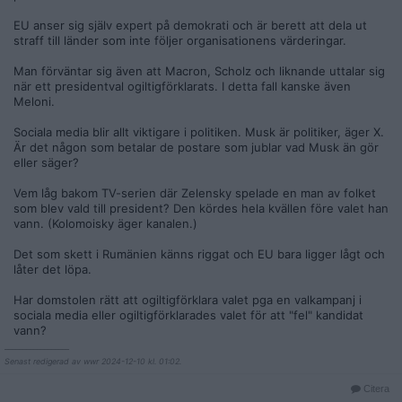
EU anser sig själv expert på demokrati och är berett att dela ut
straff till länder som inte följer organisationens värderingar.
Man förväntar sig även att Macron, Scholz och liknande uttalar sig
när ett presidentval ogiltigförklarats. I detta fall kanske även
Meloni.
Sociala media blir allt viktigare i politiken. Musk är politiker, äger X.
Är det någon som betalar de postare som jublar vad Musk än gör
eller säger?
Vem låg bakom TV-serien där Zelensky spelade en man av folket
som blev vald till president? Den kördes hela kvällen före valet han
vann. (Kolomoisky äger kanalen.)
Det som skett i Rumänien känns riggat och EU bara ligger lågt och
låter det löpa.
Har domstolen rätt att ogiltigförklara valet pga en valkampanj i
sociala media eller ogiltigförklarades valet för att "fel" kandidat
vann?
__________________
Senast redigerad av wwr 2024-12-10 kl. 01:02.
Citera