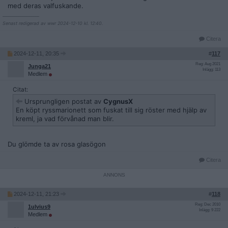
med deras valfuskande.
__________________
Senast redigerad av wwr 2024-12-10 kl. 12:40.
Citera
2024-12-11, 20:35
#
117
Reg: Aug 2021
Junga21
Inlägg: 113
Medlem
Citat:
Ursprungligen postat av
CygnusX
En köpt ryssmarionett som fuskat till sig röster med hjälp av
kreml, ja vad förvånad man blir.
Du glömde ta av rosa glasögon
Citera
2024-12-11, 21:23
#
118
Reg: Dec 2010
1ulvius9
Inlägg: 9 222
Medlem