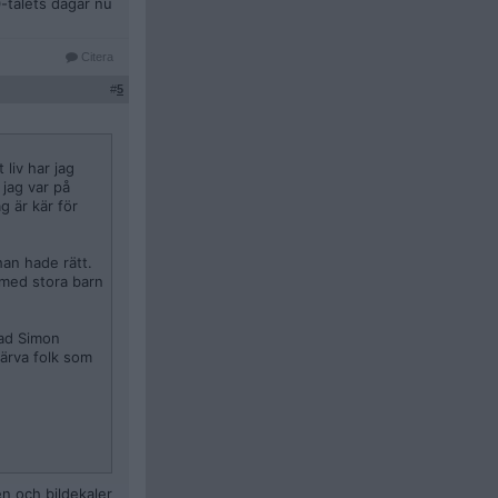
0-talets dagar nu
Citera
#
5
liv har jag
 jag var på
g är kär för
han hade rätt.
s med stora barn
vad Simon
värva folk som
en och bildekaler