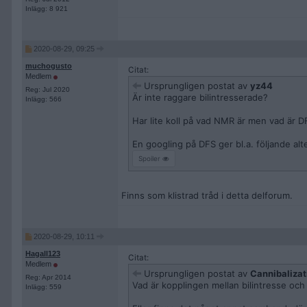
Inlägg: 8 921
2020-08-29, 09:25
muchogusto
Citat:
Medlem
Ursprungligen postat av
yz44
Reg: Jul 2020
Är inte raggare bilintresserade?
Inlägg: 566
Har lite koll på vad NMR är men vad är 
En googling på DFS ger bl.a. följande alte
Spoiler
Finns som klistrad tråd i detta delforum.
2020-08-29, 10:11
Hagall123
Citat:
Medlem
Ursprungligen postat av
Cannibalizat
Reg: Apr 2014
Vad är kopplingen mellan bilintresse och 
Inlägg: 559