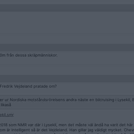
50m från dessa skräpmänniskor.
m Fredrik Vejdeland pratade om?
r Nordiska motståndsrörelsens andra näste en bilcruising i Lysekil, 
likaså
ekil.smr
 2018 som NMR var där i Lysekil, men det måste väl ändå ha varit det h
är intelligent så är det Vejdeland. Han gillar jag väldigt mycket. Chevr