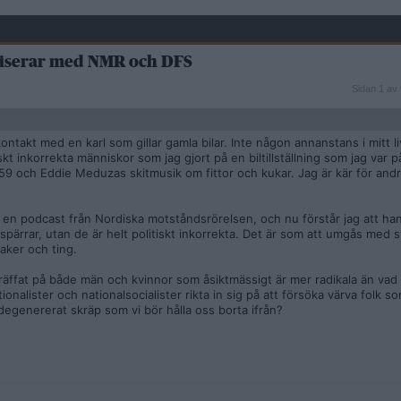
tiserar med NMR och DFS
Sidan
Sidan 1 av 
1
av
5
takt med en karl som gillar gamla bilar. Inte någon annanstans i mitt liv
skt inkorrekta människor som jag gjort på en biltillställning som jag var p
959 och Eddie Meduzas skitmusik om fittor och kukar. Jag är kär för andr
 i en podcast från Nordiska motståndsrörelsen, och nu förstår jag att ha
 spärrar, utan de är helt politiskt inkorrekta. Det är som att umgås med 
aker och ting.
träffat på både män och kvinnor som åsiktmässigt är mer radikala än va
nalister och nationalsocialister rikta in sig på att försöka värva folk so
degenererat skräp som vi bör hålla oss borta ifrån?