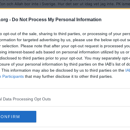
 och Allah bor inte i Sverige. Hur det ser ut idag vet jag inte. PK isme
.org -
Do Not Process My Personal Information
to opt-out of the sale, sharing to third parties, or processing of your per
formation for targeted advertising by us, please use the below opt-out s
go84
r selection. Please note that after your opt-out request is processed y
tora bilmässan i ELMIA hallen i Jönköping såldes det i alla fall klisterm
m Negerfri Zon och Allah bor inte i Sverige. Hur det ser ut idag vet jag
eing interest-based ads based on personal information utilized by us or
disclosed to third parties prior to your opt-out. You may separately opt-
losure of your personal information by third parties on the IAB’s list of
 idag. PK-ismen verkar inte existera bland de här människorna, vilket so
. This information may also be disclosed by us to third parties on the
IA
t om i sin gamla lokalpodcast Radio Kungälv.
Participants
that may further disclose it to other third parties.
l Data Processing Opt Outs
kontakt med en karl som gillar gamla bilar. Inte någon annanstans i mitt 
och politiskt inkorrekta människor som jag gjort på en biltillställning som
CONFIRM
, Cadillac från 1959 och Eddie Meduzas skitmusik om fittor och kukar. Ja