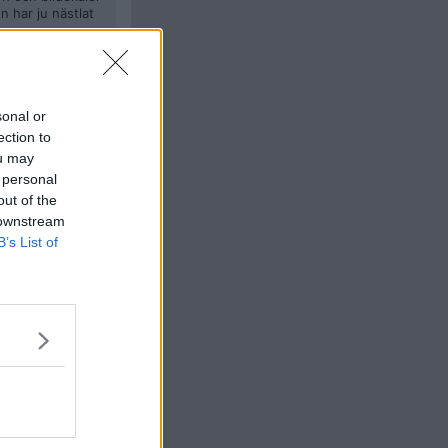
n har ju nästlat
Citera
#
6
sonal or
ection to
ou may
ärken och
 inte. PK ismen
 personal
out of the
 downstream
m sagt var
B’s List of
Citera
#
7
liv har jag
 jag var på
g är kär för