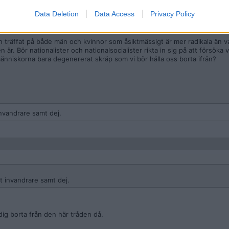
är i en podcast från Nordiska motståndsrörelsen, och nu förstår jag att 
Data Deletion
Data Access
Privacy Policy
 inga spärrar, utan de är helt politiskt inkorrekta. Det är som att umgå
er om saker och ting.
n träffat på både män och kvinnor som åsiktmässigt är mer radikala än 
är. Bör nationalister och nationalsocialister rikta in sig på att försöka 
 människorna bara degenererat skräp som vi bör hålla oss borta ifrån?
nvandrare samt dej.
t invandrare samt dej.
dig borta från den här tråden då.