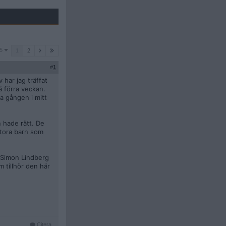
5
1
2
#
1
 har jag träffat
å förra veckan.
a gången i mitt
n hade rätt. De
stora barn som
d Simon Lindberg
m tillhör den här
Citera