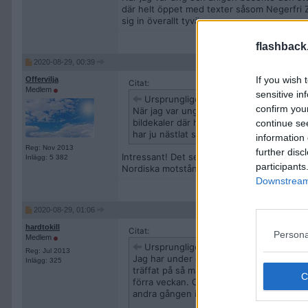
där helt öppet med texter såsom Negerfri Zon
sig in överallt tyvärr.
flashback
2020-08-29, 00:39
If you wish 
Offervilja
Citat:
Medlem
sensitive in
Ursprungligen postat av
WhiskeyTan
confirm you
När jag var ung och årligen besökte den s
bildekaler där helt öppet med texter såso
continue se
har ju nästlat sig in överallt tyvärr.
information 
Reg: Nov 2013
further disc
Intressant! Det ser nog ungefär likadant ut
Inlägg: 5 382
participants
Nordiska motståndsrörelsen redan har prata
Downstream 
2020-08-29, 01:06
hardtokill
Citat:
Persona
Medlem
Ursprungligen postat av
Offervilja
Reg: Jul 2013
Jag har under den senaste tiden kommit i 
Inlägg: 325
träffat på så många rasister, antisemiter 
förra veckan. Chevrolet Impala från 1964
andra gången i mitt liv. Underbara du!