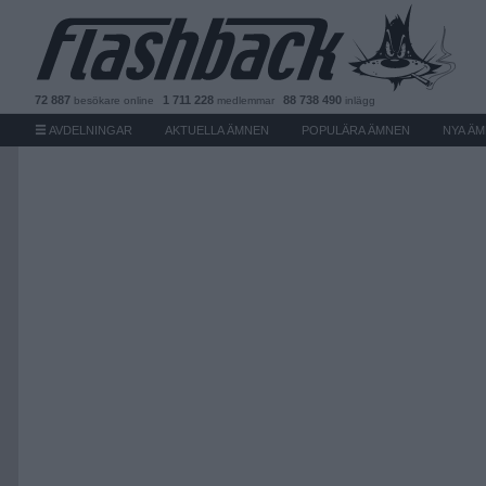
72 887
1 711 228
88 738 490
besökare
online
medlemmar
inlägg
AVDELNINGAR
AKTUELLA ÄMNEN
POPULÄRA ÄMNEN
NYA Ä