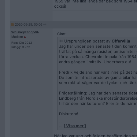
1965 var inte lika långa där bak som 1964:er
också!
2020-08-29, 00:06
WhiskeyTango84
Citat:
Medlem
Ursprungligen postat av
Offervilja
Reg: Okt 2012
Jag har under den senaste tiden kommit i 
Inlägg: 9 255
träffat på så många rasister, antisemiter 
förra veckan. Chevrolet Impala från 1964
andra gången i mitt liv. Underbara du!
Fredrik Vejdeland har varit inne på det h
De som är intresserade av gamla bilar har
som rakt ut säger var de tycker och tänk
Frågeställning: Jag har den senaste tide
Lindberg från Nordiska motståndsrörelsen 
tillhör den här kulturen? Eller är de här
Diskutera!
Kramiz
…
[ Visa mer ]
När jag var ung och årligen besökte den stor