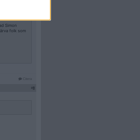
han hade rätt.
s med stora barn
vad Simon
värva folk som
Citera
#
8