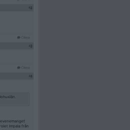
#
2
Citera
#
3
Citera
#
4
Bohuslän.
är evenemanget
olet Impala från