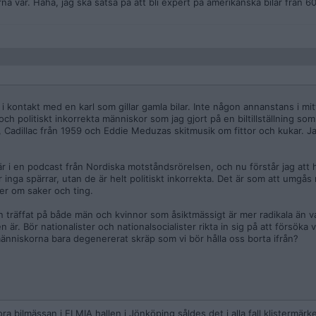
na var. Haha, jag ska satsa på att bli expert på amerikanska bilar från 6
kontakt med en karl som gillar gamla bilar. Inte någon annanstans i mitt 
och politiskt inkorrekta människor som jag gjort på en biltillställning som
, Cadillac från 1959 och Eddie Meduzas skitmusik om fittor och kukar. Ja
är i en podcast från Nordiska motståndsrörelsen, och nu förstår jag att 
 inga spärrar, utan de är helt politiskt inkorrekta. Det är som att umgå
er om saker och ting.
n träffat på både män och kvinnor som åsiktmässigt är mer radikala än 
är. Bör nationalister och nationalsocialister rikta in sig på att försöka 
 människorna bara degenererat skräp som vi bör hålla oss borta ifrån?
a bilmässan i ELMIA hallen i Jönköping såldes det i alla fall klistermärk