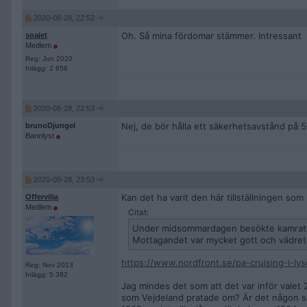
2020-08-28, 22:52
Oh. Så mina fördomar stämmer. Intressant
soajet
Medlem
Reg: Jun 2020
Inlägg: 2 656
2020-08-28, 22:53
Nej, de bör hålla ett säkerhetsavstånd på 
brunoDjungel
Bannlyst
2020-08-28, 23:53
Kan det ha varit den här tillställningen so
Offervilja
Medlem
Citat:
Under midsommardagen besökte kamrater u
Mottagandet var mycket gott och vädret 
https://www.nordfront.se/pa-cruising-i-lys
Reg: Nov 2013
Inlägg: 5 382
Jag mindes det som att det var inför valet
som Vejdeland pratade om? Är det någon som 