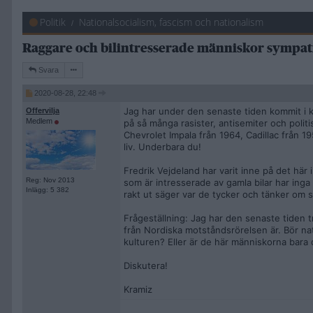
Politik
Nationalsocialism, fascism och nationalism
Raggare och bilintresserade människor sympa
Svara
2020-08-28, 22:48
Jag har under den senaste tiden kommit i kon
Offervilja
Medlem
på så många rasister, antisemiter och politi
Chevrolet Impala från 1964, Cadillac från 1
liv. Underbara du!
Fredrik Vejdeland har varit inne på det här
Reg: Nov 2013
som är intresserade av gamla bilar har inga
Inlägg: 5 382
rakt ut säger var de tycker och tänker om s
Frågeställning: Jag har den senaste tiden 
från Nordiska motståndsrörelsen är. Bör natio
kulturen? Eller är de här människorna bara 
Diskutera!
Kramiz