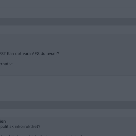
DFS? Kan det vara AFS du avser?
rnativ:
ion
politisk inkorrekthet?