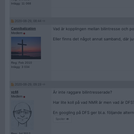
Inlägg: 11 068
2020-08-29, 08:44
Vad är kopplingen mellan bilintresse och pol
Cannibalization
Medlem
Eller finns det något annat samband, där jus
Reg: Feb 2010
Inlägg: 3 034
2020-08-29, 09:19
Är inte raggare bilintresserade?
yz44
Medlem
Har lite koll på vad NMR är men vad är DFS
En googling på DFS ger bl.a. följande altern
Spoiler
Reg: Jul 2012