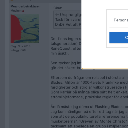
Meanderbetraktaren
Citat:
Medlem
Ursprungligen postat av
Geronimo
Tack för svaret. Låter som ett förenklat 
Persona
DnD? Vet att Pathfinder ligger på en klar
Det finns ingen som spelar "Basic Roleplayi
talsgeneration) Drakar och Demoner under 
Reg: Nov 2018
RuneQuest, eftersom det liknar Drakar och D
Inlägg: 660
min åsikt).
Sen tycker jag inte att du behöver fråga dig
går det säkert bra för dig att introducera det
Eftersom du frågar om rollspel i största al
Blades. Miljön är 1600-talets Frankrike med
färdigheter och strid är välkonstruerade i F
Göra karriär på många olika sätt helt enkelt.
strömlinjeformade, praktiska regler för epo
Ändå måste jag döma ut Flashing Blades, och 
Jag kom nämligen på efter ett tag när jag sp
som att de populärkulturella referenserna t
musketörerna", "Greven av Monte Christo" o
tacksamt att spelleda en grupp i miljöer som