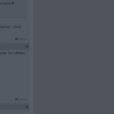
m mest åt
aying". I DnD
Citera
#
5
er för tillfället.
Citera
#
6