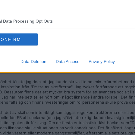
rollspel helt enkelt. Vet du hur andra rollspel håller sig konkurensmässi
l Data Processing Opt Outs
 andraplats, men vilka andra är populära?
CONFIRM
ng" längre, och jag har aldrig sett det själv. Däremot spelade jag (som 
1980-talet. För några år sedan fick jag upp ögonen på den senaste ver
emoner samt för att jag inte tilltalas av regelsystem med levels (men d
Data Deletion
Data Access
Privacy Policy
 vilka rollspel som är mer eller mindre populära. Eftersom du är entusias
 till andra.
lmänhet tänkte jag dock att jag kunde skriva lite om min erfarenhet med r
 inspiration från "De tre musketörerna". Jag tycker fortfarande att rege
B. Dessutom finns det ett mycket bra system för att avancera socialt i s
 Jag har inte sett (eller hört om) något liknande i andra rollspel. Det fin
kens fältslag och finansinvesteringar om rollpersonerna skulle pröva des
det av skäl som inte riktigt kan läggas regelkonstruktörerna eller spelte
elledde FB att spelarna (och jag själv) inte riktigt kunde leva sig in mil
ill tidsepoken är för svag. Om de flesta entusiastiskt läst böcker som "D
ch liknande skulle situationen ha varit annorlunda. Det är säkert lång
 vilda västern eller moderna gangstermiljöer, eftersom alla sett otaliga 