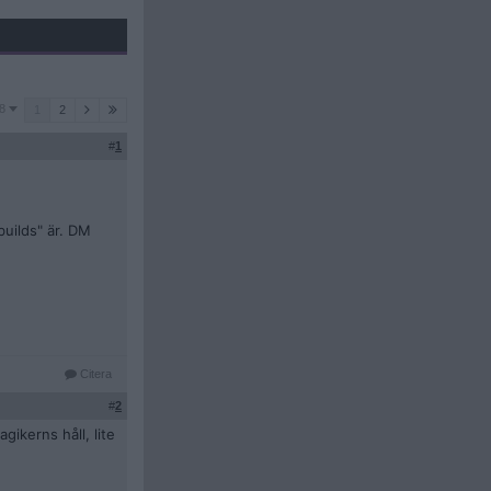
8
1
2
#
1
builds" är. DM
Citera
#
2
gikerns håll, lite