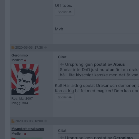
Off topic
Spoiler
Mvh
2020-08-08, 17:36
Geronimo
Citat:
Medlem
Ursprungligen postat av
Abius
Spelar inte DnD just nu utan är i en drak
håll, lite klyschigt kanske men det är va
Kul! Har aldrig spelat Drakar och demoner,
Kan aldrig bli fel med magiker! Dem kan dock
Spoiler
Reg: Mar 2007
Inlägg: 503
2020-08-08, 18:00
Meanderbetraktaren
Citat:
Medlem
Ursprungligen postat av
Geronimo