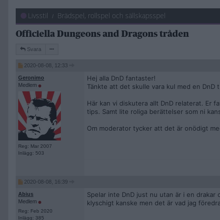
Livsstil
Brädspel, rollspel och sällskapsspel
Officiella Dungeons and Dragons tråden
Svara
2020-08-08, 12:33
Hej alla DnD fantaster!
Geronimo
Medlem
Tänkte att det skulle vara kul med en DnD tr
Här kan vi diskutera allt DnD relaterat. Er f
tips. Samt lite roliga berättelser som ni ka
Om moderator tycker att det är onödigt me
Reg: Mar 2007
Inlägg: 503
2020-08-08, 16:39
Spelar inte DnD just nu utan är i en drakar 
Abius
Medlem
klyschigt kanske men det är vad jag föredr
Reg: Feb 2020
Inlägg: 385