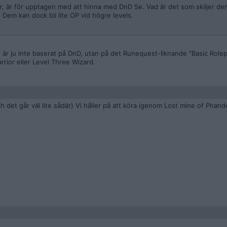
er, är för upptagen med att hinna med DnD 5e. Vad är det som skiljer de
! Dem kan dock bli lite OP vid högre levels.
är ju inte baserat på DnD, utan på det Runequest-liknande "Basic Rolepl
arrior eller Level Three Wizard.
h det går väl lite sådär) Vi håller på att köra igenom Lost mine of Phandelv