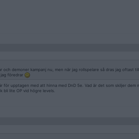
ar och demoner kampanj nu, men när jag rollspelare så dras jag oftast ti
d jag föredrar
 är för upptagen med att hinna med DnD 5e. Vad är det som skiljer dem m
 bli lite OP vid högre levels.