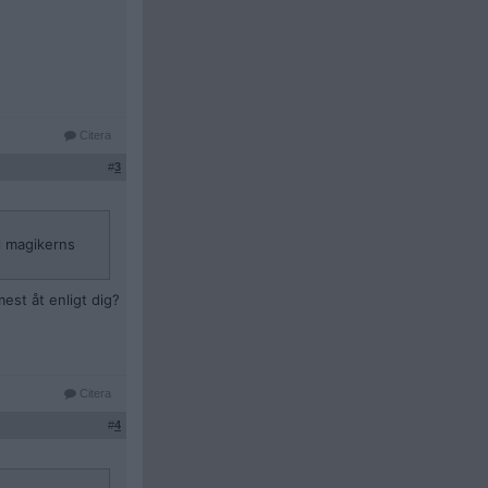
Citera
#
3
ll magikerns
est åt enligt dig?
Citera
#
4