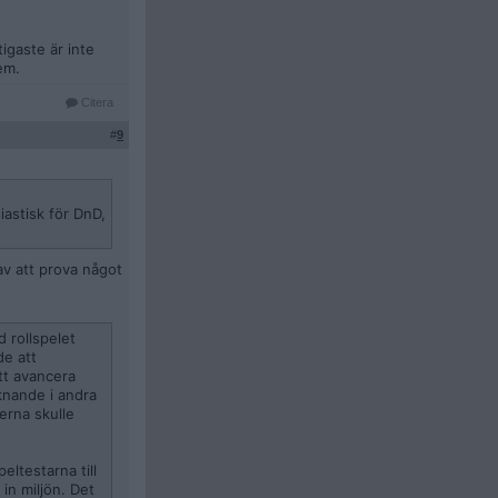
igaste är inte
em.
Citera
#
9
iastisk för DnD,
av att prova något
d rollspelet
de att
tt avancera
iknande i andra
erna skulle
eltestarna till
 in miljön. Det