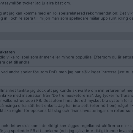
tasymiljön tycker jag ju allra bäst om.
 att jag kan komma med en rollspelsrelaterad rekommendation: Det vikt
g in i och relatera till miljön man som spelledare målar upp runt ikring d
aktaren
dig vilka rollspel som är mer eller mindre populära. Eftersom du är entus
ra det till andra.
vad andra spelar förutom DnD, men jag har själv inget intresse just nu 
allmänhet tänkte jag dock att jag kunde skriva lite om min erfarenhet me
ankrike med inspiration från "De tre musketörerna". Jag tycker fortfaran
är välkonstruerade i FB. Dessutom finns det ett mycket bra system för a
r på många olika sätt helt enkelt. Jag har inte sett (eller hört om) något l
aktiska regler för epokens fältslag och finansinvesteringar om rollperson
ch det av skäl som inte riktigt kan läggas regelkonstruktörerna eller sp
r jag spelledde FB att spelarna (och jag själv) inte riktigt kunde leva sig