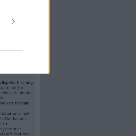
gt gentemot
många från min 70-
sionen av
et är bara just
tisk för DnD, så
ollspelet Flashing
lsystemet för
amhällets hierarki.
ns
sa karriärvägar.
starna till last.
jön. Det kändes
e tre
t mycket mer
västerfilmer och