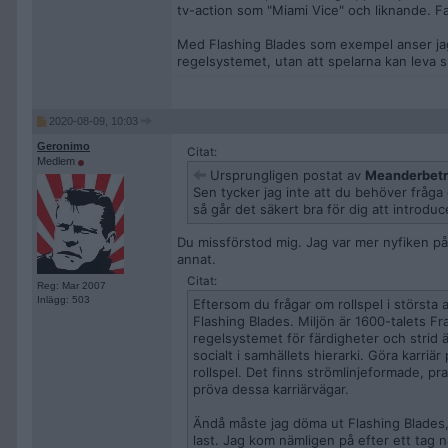
tv-action som "Miami Vice" och liknande. Fan
Med Flashing Blades som exempel anser jag
regelsystemet, utan att spelarna kan leva si
2020-08-09, 10:03
Geronimo
Citat:
Medlem
Ursprungligen postat av
Meanderbetr
Sen tycker jag inte att du behöver fråga 
så går det säkert bra för dig att introduce
Du missförstod mig. Jag var mer nyfiken på 
annat.
Citat:
Reg: Mar 2007
Inlägg: 503
Eftersom du frågar om rollspel i största 
Flashing Blades. Miljön är 1600-talets Fr
regelsystemet för färdigheter och strid 
socialt i samhällets hierarki. Göra karriä
rollspel. Det finns strömlinjeformade, pr
pröva dessa karriärvägar.
Ändå måste jag döma ut Flashing Blades, o
last. Jag kom nämligen på efter ett tag nä