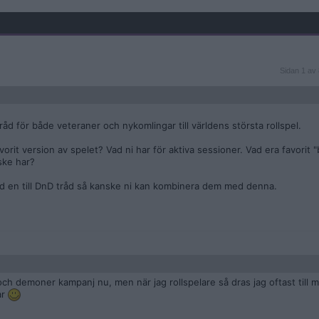
Sidan
Sidan 1 av 
1
av
8
åd för både veteraner och nykomlingar till världens största rollspel.
avorit version av spelet? Vad ni har för aktiva sessioner. Vad era favorit "
nske har?
d en till DnD tråd så kanske ni kan kombinera dem med denna.
och demoner kampanj nu, men när jag rollspelare så dras jag oftast till ma
ar