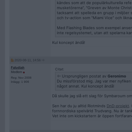
kändes som att de populärkulturella refer
musketörerna", "Greven av Monte Christo"
tacksamt att spelleda en grupp i miljöer 
och tv-action som "Miami Vice" och liknan
Med Flashing Blades som exempel anser j
inte regelsystemet, utan att spelarna kan 
Kul koncept ändå!
2020-08-11, 14:56
Faludjah
Citat:
Medlem
Ursprungligen postat av
Geronimo
Reg: Nov 2008
Du missförstod mig. Jag var mer nyfiken 
Inlägg: 1 906
något annat. Kul koncept ändå!
Då skulle jag slå ett slag för Symbaroum om
Sen har du ju alltid Riotminds
DnD-projekt
.
fornnordiska spelvärld Trudvang. Nu är tan
Vet inte om kickstartern är öppen fortfarande