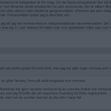
enserna till tidsepoken är för svag. Om de flesta entusiastiskt läst böc
 och liknande skulle situationen ha varit annorlunda. Det är säkert lå
som vilda västern eller moderna gangstermiljöer, eftersom alla sett otali
de. Fantasymiljön tycker jag ju allra bäst om.
ag att jag kan komma med en rollspelsrelaterad rekommendation: Det v
leva sig in i och relatera till miljön man som spelledare målar upp runt 
på vad andra spelar förutom DnD, men jag har själv inget intresse just n
 du gillar fantasy, finns på såväl engelska som svenska.
 Riotminds har gjort senaste versionerna av svenska Drakar och Demone
ken som jag förstått det att exportera Trudvang till DnDs regelsystem.
, men om du scrollar ned har du lite info i varje fall.