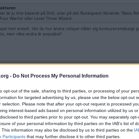
aktaren
r är ju inte baserat på DnD, utan på det Runequest-liknande "Basic Role
l Four Warrior eller Level Three Wizard.
llspel helt enkelt. Vet du hur andra rollspel håller sig konkurensmässig
ats, men vilka andra är populära?
.org -
Do Not Process My Personal Information
(och det går väl lite sådär) Vi håller på att köra igenom Lost mine of Pha
to opt-out of the sale, sharing to third parties, or processing of your per
formation for targeted advertising by us, please use the below opt-out s
n och ett par vänner till DnD. Går förhållandevis rätt bra, dem verkar ha r
r selection. Please note that after your opt-out request is processed y
om det kommer "learning by doing".
eing interest-based ads based on personal information utilized by us or
disclosed to third parties prior to your opt-out. You may separately opt-
losure of your personal information by third parties on the IAB’s list of
. This information may also be disclosed by us to third parties on the
IA
Participants
that may further disclose it to other third parties.