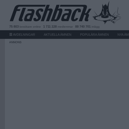
75 803
1 711 228
88 740 701
besökare
online
medlemmar
inlägg
AVDELNINGAR
AKTUELLA ÄMNEN
POPULÄRA ÄMNEN
NYA Ä