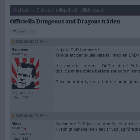
Livsstil
Brädspel, rollspel och sällskapsspel
Officiella Dungeons and Dragons tråden
Svara
2020-08-08, 12:33
Hej alla DnD fantaster!
Geronimo
Medlem
Tänkte att det skulle vara kul med en DnD tr
Här kan vi diskutera allt DnD relaterat. Er f
tips. Samt lite roliga berättelser som ni ka
Om moderator tycker att det är onödigt me
Reg: Mar 2007
Inlägg: 503
2020-08-08, 16:39
Spelar inte DnD just nu utan är i en drakar 
Abius
Medlem
klyschigt kanske men det är vad jag föredr
Reg: Feb 2020
Inlägg: 385