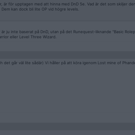
er, är för upptagen med att hinna med DnD 5e. Vad är det som skiljer de
! Dem kan dock bli lite OP vid högre levels.
är ju inte baserat på DnD, utan på det Runequest-liknande "Basic Rolepl
arrior eller Level Three Wizard.
h det går väl lite sådär) Vi håller på att köra igenom Lost mine of Phandelv