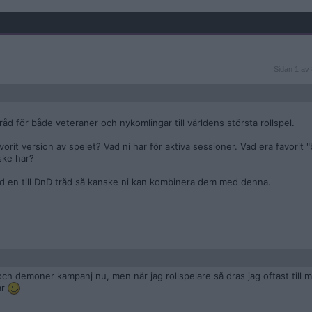
Sidan
Sidan 1 av 
1
av
8
åd för både veteraner och nykomlingar till världens största rollspel.
avorit version av spelet? Vad ni har för aktiva sessioner. Vad era favorit "
nske har?
d en till DnD tråd så kanske ni kan kombinera dem med denna.
och demoner kampanj nu, men när jag rollspelare så dras jag oftast till ma
ar