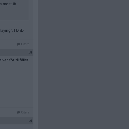
m mest åt
aying". I DnD
Citera
#
5
er för tillfället.
Citera
#
6