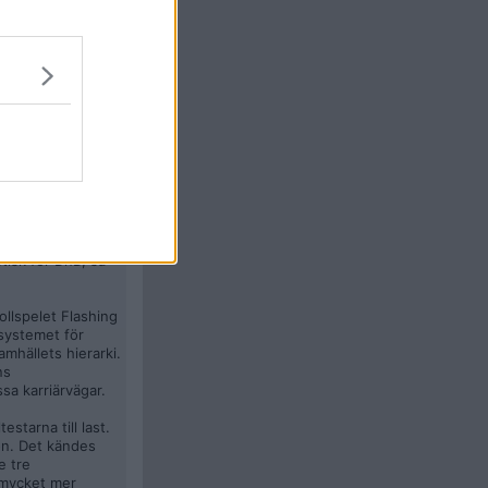
#
8
gt gentemot
många från min 70-
sionen av
et är bara just
tisk för DnD, så
ollspelet Flashing
lsystemet för
amhällets hierarki.
ns
sa karriärvägar.
starna till last.
jön. Det kändes
e tre
t mycket mer