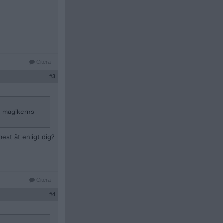
Citera
#
3
ll magikerns
est åt enligt dig?
Citera
#
4