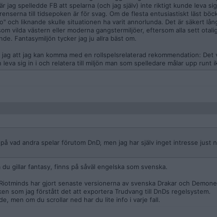
r jag spelledde FB att spelarna (och jag själv) inte riktigt kunde leva sig
enserna till tidsepoken är för svag. Om de flesta entusiastiskt läst böc
 och liknande skulle situationen ha varit annorlunda. Det är säkert lå
som vilda västern eller moderna gangstermiljöer, eftersom alla sett otali
de. Fantasymiljön tycker jag ju allra bäst om.
ag att jag kan komma med en rollspelsrelaterad rekommendation: Det v
leva sig in i och relatera till miljön man som spelledare målar upp runt 
på vad andra spelar förutom DnD, men jag har själv inget intresse just n
 du gillar fantasy, finns på såväl engelska som svenska.
 Riotminds har gjort senaste versionerna av svenska Drakar och Demone
ken som jag förstått det att exportera Trudvang till DnDs regelsystem.
, men om du scrollar ned har du lite info i varje fall.