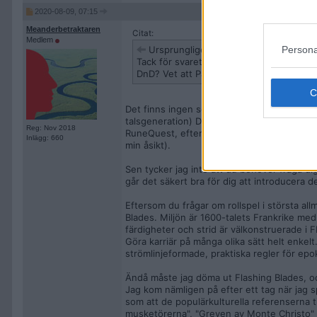
2020-08-09, 07:15
Meanderbetraktaren
Citat:
Medlem
Persona
Ursprungligen postat av
Geronimo
Tack för svaret. Låter som ett förenklat 
DnD? Vet att Pathfinder ligger på en klar
Det finns ingen som spelar "Basic Roleplayi
talsgeneration) Drakar och Demoner under 
Reg: Nov 2018
RuneQuest, eftersom det liknar Drakar och D
Inlägg: 660
min åsikt).
Sen tycker jag inte att du behöver fråga dig
går det säkert bra för dig att introducera det
Eftersom du frågar om rollspel i största al
Blades. Miljön är 1600-talets Frankrike med
färdigheter och strid är välkonstruerade i F
Göra karriär på många olika sätt helt enkelt.
strömlinjeformade, praktiska regler för epo
Ändå måste jag döma ut Flashing Blades, och 
Jag kom nämligen på efter ett tag när jag sp
som att de populärkulturella referenserna t
musketörerna", "Greven av Monte Christo" o