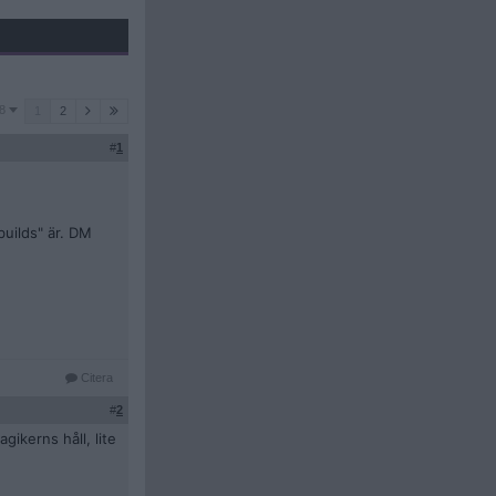
8
1
2
#
1
builds" är. DM
Citera
#
2
gikerns håll, lite