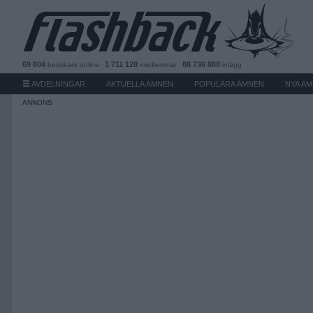
69 804
1 711 128
88 736 888
besökare
online
medlemmar
inlägg
AVDELNINGAR
AKTUELLA ÄMNEN
POPULÄRA ÄMNEN
NYA Ä