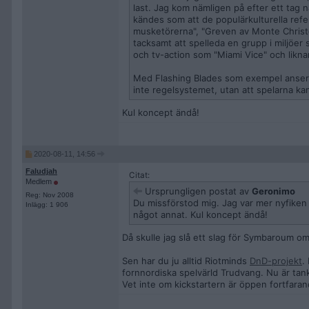
last. Jag kom nämligen på efter ett tag nä
kändes som att de populärkulturella refer
musketörerna", "Greven av Monte Christo"
tacksamt att spelleda en grupp i miljöer 
och tv-action som "Miami Vice" och liknan
Med Flashing Blades som exempel anser j
inte regelsystemet, utan att spelarna kan 
Kul koncept ändå!
2020-08-11, 14:56
Faludjah
Citat:
Medlem
Ursprungligen postat av
Geronimo
Reg: Nov 2008
Du missförstod mig. Jag var mer nyfiken 
Inlägg: 1 906
något annat. Kul koncept ändå!
Då skulle jag slå ett slag för Symbaroum om
Sen har du ju alltid Riotminds
DnD-projekt
.
fornnordiska spelvärld Trudvang. Nu är tan
Vet inte om kickstartern är öppen fortfarande