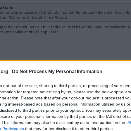
aktaren
r är ju inte baserat på DnD, utan på det Runequest-liknande "Basic Role
l Four Warrior eller Level Three Wizard.
llspel helt enkelt. Vet du hur andra rollspel håller sig konkurensmässig
ats, men vilka andra är populära?
.org -
Do Not Process My Personal Information
to opt-out of the sale, sharing to third parties, or processing of your per
(och det går väl lite sådär) Vi håller på att köra igenom Lost mine of Pha
formation for targeted advertising by us, please use the below opt-out s
r selection. Please note that after your opt-out request is processed y
n och ett par vänner till DnD. Går förhållandevis rätt bra, dem verkar ha r
eing interest-based ads based on personal information utilized by us or
om det kommer "learning by doing".
disclosed to third parties prior to your opt-out. You may separately opt-
losure of your personal information by third parties on the IAB’s list of
. This information may also be disclosed by us to third parties on the
IA
Participants
that may further disclose it to other third parties.