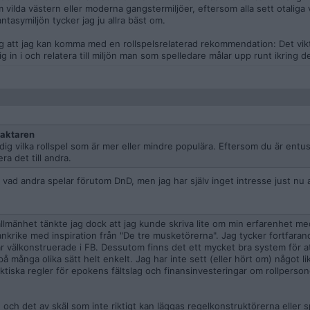
 vilda västern eller moderna gangstermiljöer, eftersom alla sett otaliga 
tasymiljön tycker jag ju allra bäst om.
 att jag kan komma med en rollspelsrelaterad rekommendation: Det vikt
g in i och relatera till miljön man som spelledare målar upp runt ikring d
aktaren
dig vilka rollspel som är mer eller mindre populära. Eftersom du är entus
ra det till andra.
vad andra spelar förutom DnD, men jag har själv inget intresse just nu 
allmänhet tänkte jag dock att jag kunde skriva lite om min erfarenhet me
ankrike med inspiration från "De tre musketörerna". Jag tycker fortfaran
är välkonstruerade i FB. Dessutom finns det ett mycket bra system för a
r på många olika sätt helt enkelt. Jag har inte sett (eller hört om) något l
aktiska regler för epokens fältslag och finansinvesteringar om rollperson
ch det av skäl som inte riktigt kan läggas regelkonstruktörerna eller sp