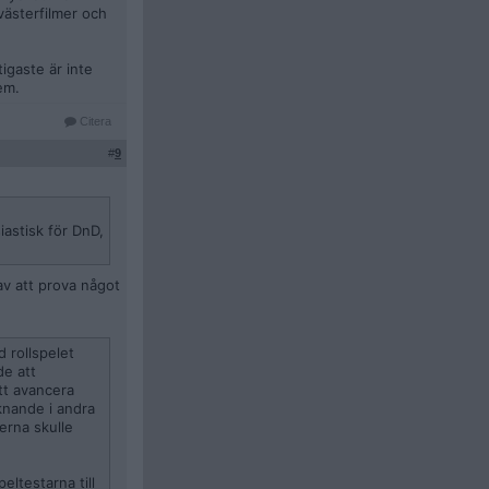
västerfilmer och
igaste är inte
em.
Citera
#
9
iastisk för DnD,
av att prova något
d rollspelet
de att
tt avancera
iknande i andra
erna skulle
eltestarna till