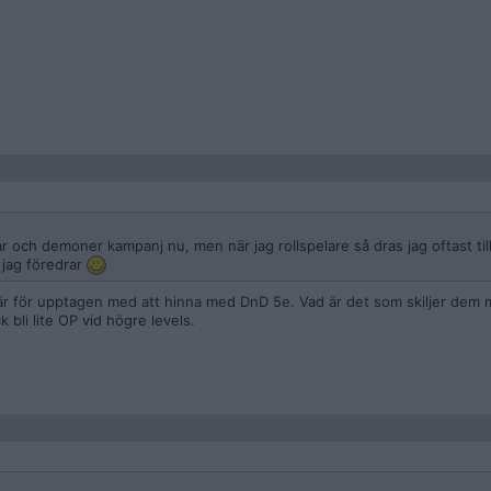
ar och demoner kampanj nu, men när jag rollspelare så dras jag oftast ti
d jag föredrar
 är för upptagen med att hinna med DnD 5e. Vad är det som skiljer dem m
 bli lite OP vid högre levels.