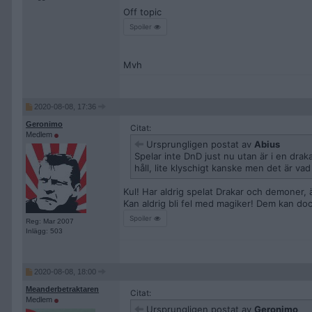
Off topic
Spoiler
Mvh
2020-08-08, 17:36
Geronimo
Citat:
Medlem
Ursprungligen postat av
Abius
Spelar inte DnD just nu utan är i en drak
håll, lite klyschigt kanske men det är va
Kul! Har aldrig spelat Drakar och demoner,
Kan aldrig bli fel med magiker! Dem kan dock
Spoiler
Reg: Mar 2007
Inlägg: 503
2020-08-08, 18:00
Meanderbetraktaren
Citat:
Medlem
Ursprungligen postat av
Geronimo