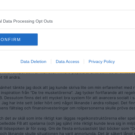
l Data Processing Opt Outs
rollspel helt enkelt. Vet du hur andra rollspel håller sig konkurensmässi
 andraplats, men vilka andra är populära?
CONFIRM
ng" längre, och jag har aldrig sett det själv. Däremot spelade jag (som 
1980-talet. För några år sedan fick jag upp ögonen på den senaste ver
emoner samt för att jag inte tilltalas av regelsystem med levels (men d
Data Deletion
Data Access
Privacy Policy
 vilka rollspel som är mer eller mindre populära. Eftersom du är entusias
 till andra.
lmänhet tänkte jag dock att jag kunde skriva lite om min erfarenhet med r
 inspiration från "De tre musketörerna". Jag tycker fortfarande att rege
B. Dessutom finns det ett mycket bra system för att avancera socialt i s
 Jag har inte sett (eller hört om) något liknande i andra rollspel. Det fin
kens fältslag och finansinvesteringar om rollpersonerna skulle pröva des
det av skäl som inte riktigt kan läggas regelkonstruktörerna eller spelte
elledde FB att spelarna (och jag själv) inte riktigt kunde leva sig in mil
ill tidsepoken är för svag. Om de flesta entusiastiskt läst böcker som "D
ch liknande skulle situationen ha varit annorlunda. Det är säkert lång