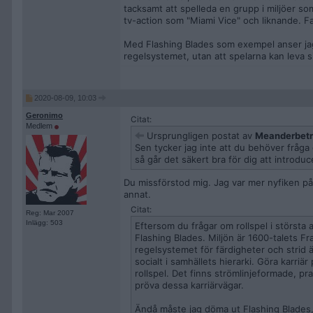
tacksamt att spelleda en grupp i miljöer som
tv-action som "Miami Vice" och liknande. Fan
Med Flashing Blades som exempel anser jag
regelsystemet, utan att spelarna kan leva si
2020-08-09, 10:03
Geronimo
Citat:
Medlem
Ursprungligen postat av
Meanderbetr
Sen tycker jag inte att du behöver fråga 
så går det säkert bra för dig att introduce
Du missförstod mig. Jag var mer nyfiken på 
annat.
Citat:
Reg: Mar 2007
Inlägg: 503
Eftersom du frågar om rollspel i största 
Flashing Blades. Miljön är 1600-talets Fr
regelsystemet för färdigheter och strid 
socialt i samhällets hierarki. Göra karriä
rollspel. Det finns strömlinjeformade, pr
pröva dessa karriärvägar.
Ändå måste jag döma ut Flashing Blades, o