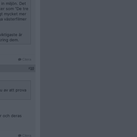
 in miljön. Det
ker som "De tre
ngt mycket mer
ga västerfilmer
iktigaste är
ikring dem.
Citera
#
10
u av att prova
r och deras
Citera