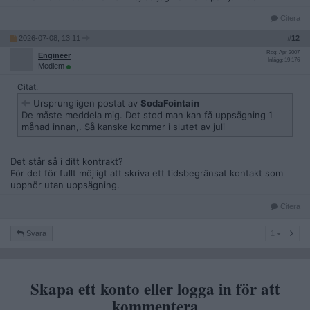
Citera
2026-07-08, 13:11
#
12
Reg: Apr 2007
Engineer
Inlägg: 19 176
Medlem
Citat:
Ursprungligen postat av
SodaFointain
De måste meddela mig. Det stod man kan få uppsägning 1
månad innan,. Så kanske kommer i slutet av juli
Det står så i ditt kontrakt?
För det för fullt möjligt att skriva ett tidsbegränsat kontakt som
upphör utan uppsägning.
Citera
1
Svara
1
Skapa ett konto eller logga in för att
kommentera