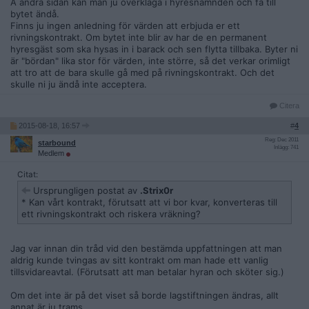
Å andra sidan kan man ju överklaga i hyresnämnden och få till
bytet ändå.
Finns ju ingen anledning för värden att erbjuda er ett
rivningskontrakt. Om bytet inte blir av har de en permanent
hyresgäst som ska hysas in i barack och sen flytta tillbaka. Byter ni
är "bördan" lika stor för värden, inte större, så det verkar orimligt
att tro att de bara skulle gå med på rivningskontrakt. Och det
skulle ni ju ändå inte acceptera.
Citera
2015-08-18, 16:57
#
4
Reg: Dec 2011
starbound
Inlägg: 741
Medlem
Citat:
Ursprungligen postat av
.Strix0r
* Kan vårt kontrakt, förutsatt att vi bor kvar, konverteras till
ett rivningskontrakt och riskera vräkning?
Jag var innan din tråd vid den bestämda uppfattningen att man
aldrig kunde tvingas av sitt kontrakt om man hade ett vanlig
tillsvidareavtal. (Förutsatt att man betalar hyran och sköter sig.)
Om det inte är på det viset så borde lagstiftningen ändras, allt
annat är ju trams.