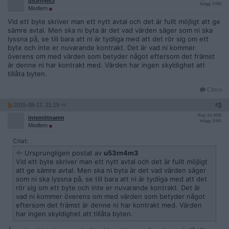
u53rn4m3
Inlägg: 3 690
Medlem
Vid ett byte skriver man ett nytt avtal och det är fullt möjligt att ge
sämre avtal. Men ska ni byta är det vad värden säger som ni ska
lyssna på, se till bara att ni är tydliga med att det rör sig om ett
byte och inte er nuvarande kontrakt. Det är vad ni kommer
överens om med värden som betyder något eftersom det främst
är denne ni har kontrakt med. Värden har ingen skyldighet att
tillåta byten.
Citera
2015-08-17, 21:19
#
3
Reg: Jul 2009
intemittnamn
Inlägg: 3 640
Medlem
Citat:
Ursprungligen postat av
u53rn4m3
Vid ett byte skriver man ett nytt avtal och det är fullt möjligt
att ge sämre avtal. Men ska ni byta är det vad värden säger
som ni ska lyssna på, se till bara att ni är tydliga med att det
rör sig om ett byte och inte er nuvarande kontrakt. Det är
vad ni kommer överens om med värden som betyder något
eftersom det främst är denne ni har kontrakt med. Värden
har ingen skyldighet att tillåta byten.