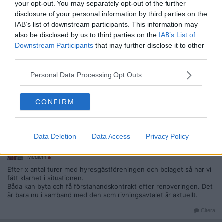
2015-08-18, 21:23
#
6
your opt-out. You may separately opt-out of the further
disclosure of your personal information by third parties on the
Reg: Dec 2011
starbound
Inlägg: 741
Medlem
IAB’s list of downstream participants. This information may
also be disclosed by us to third parties on the
IAB’s List of
Citat:
Downstream Participants
that may further disclose it to other
Ursprungligen postat av
u53rn4m3
third parties.
TS ska byta lägenhet med en annan hyresgäst, inte bara
evakueras under renoveringen.
Personal Data Processing Opt Outs
Ja, precis.
CONFIRM
Möjligt att jag mest förvirrade med mitt inlägg, sorry.
Citera
Data Deletion
Data Access
Privacy Policy
2015-08-19, 15:19
#
7
Reg: Feb 2015
.Strix0r
Inlägg: 396
Medlem
Efter x antal turer med hyresgästföreningen och bolaget så har vi
fått klarhet i situationen.
Båda kan byta och få förstahandskontrakt efter renoveringen. Det
är bara nu i samband med den som rivningsavtalet är aktuellt.
Citera