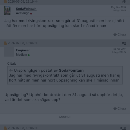
2026-07-08, 12:19
#
8
Reg: Nov 2020
SodaFointain
Inlägg: 3 643
Avstängd
Jag har med rivingskontrakt som går ut 31 augusti men har ej hört
nått än men har hört uppsägning kan ske 1 månad innan
Citera
2026-07-08, 13:04
#
9
Reg: Apr 2007
Engineer
Inlägg: 19 176
Medlem
Citat:
Ursprungligen postat av
SodaFointain
Jag har med rivingskontrakt som går ut 31 augusti men har ej
hört nått än men har hört uppsägning kan ske 1 månad innan
Uppsägning? Upphör kontraktet den 31 augusti så upphör det ju,
vad är det som ska sägas upp?
Citera
2026-07-08, 13:06
#
10