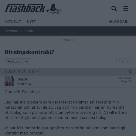
AKTUELLT
NYTT
LOGGA IN
Samhälle
Juridik
Rivningskontrakt?
1
Svara
1
2015-08-17, 18:10
#
1
Reg: Feb 2015
.Strix0r
Inlägg: 396
Medlem
Godkväll Flashback,
Jag har ett problem som garanterat kommer att förstöra min
nattsömn och är tu-delat. Jag och min partner har en hyresrätt i
ett bolag som planerar ett stambyte/renovering i år. Vi vill utföra
ett direktbyte av lägenhet med en man i samma bolag.
Vi har fått motstridiga uppgifter beroende på vem som har tagit
kontakt med bolaget.