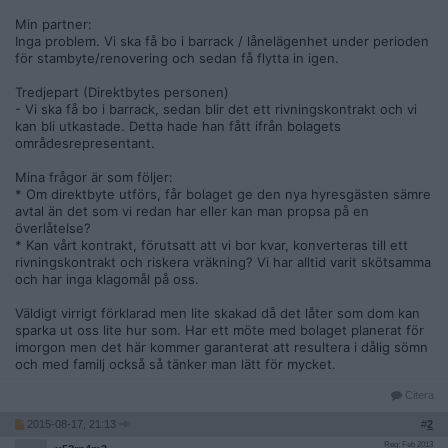
Min partner:
Inga problem. Vi ska få bo i barrack / lånelägenhet under perioden
för stambyte/renovering och sedan få flytta in igen.
Tredjepart (Direktbytes personen)
- Vi ska få bo i barrack, sedan blir det ett rivningskontrakt och vi
kan bli utkastade. Detta hade han fått ifrån bolagets
områdesrepresentant.
Mina frågor är som följer:
* Om direktbyte utförs, får bolaget ge den nya hyresgästen sämre
avtal än det som vi redan har eller kan man propsa på en
överlåtelse?
* Kan vårt kontrakt, förutsatt att vi bor kvar, konverteras till ett
rivningskontrakt och riskera vräkning? Vi har alltid varit skötsamma
och har inga klagomål på oss.
Väldigt virrigt förklarad men lite skakad då det låter som dom kan
sparka ut oss lite hur som. Har ett möte med bolaget planerat för
imorgon men det här kommer garanterat att resultera i dålig sömn
och med familj också så tänker man lätt för mycket.
Citera
2015-08-17, 21:13
#
2
Reg: Feb 2013