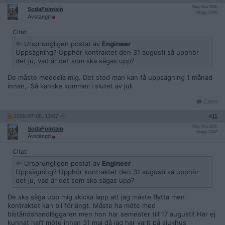
Reg: Nov 2020
SodaFointain
Inlägg: 3 643
Avstängd
Citat:
Ursprungligen postat av
Engineer
Uppsägning? Upphör kontraktet den 31 augusti så upphör
det ju, vad är det som ska sägas upp?
De måste meddela mig. Det stod man kan få uppsägning 1 månad
innan,. Så kanske kommer i slutet av juli
Citera
2026-07-08, 13:07
#
11
Reg: Nov 2020
SodaFointain
Inlägg: 3 643
Avstängd
Citat:
Ursprungligen postat av
Engineer
Uppsägning? Upphör kontraktet den 31 augusti så upphör
det ju, vad är det som ska sägas upp?
De ska säga upp mig skicka lapp att jag måste flytta men
kontraktet kan bli förlängt. Måste ha möte med
biståndshandläggaren men hon har semester till 17 augusti! Har ej
kunnat haft möte innan 31 maj då jag har varit på sjukhus