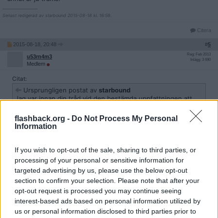
__________________
Senast redigerad av starbound 2015-08-18 kl. 16:59.
Citera
2015-08-18, 20:48
#
5
Reg: Feb 2013
u53rn4m3
Inlägg: 3 690
Medlem
Citat:
Ursprungligen postat av
starbound
Jag var innan din tråd vid den bestämda uppfattningen att
man aldrig kunde tvingas av sitt kontrakt om man hade ett
vanlig tillsvidareavtal. (Förutsatt att man betalar hyran och
flashback.org -
Do Not Process My Personal
sköter sig.)
Information
Om det inte är på det viset så borde lagstiftningen ändras,
allt annat är ju trams.
If you wish to opt-out of the sale, sharing to third parties, or
processing of your personal or sensitive information for
TS ska byta lägenhet med en annan hyresgäst, inte bara
targeted advertising by us, please use the below opt-out
evakueras under renoveringen.
section to confirm your selection. Please note that after your
Citera
opt-out request is processed you may continue seeing
interest-based ads based on personal information utilized by
us or personal information disclosed to third parties prior to