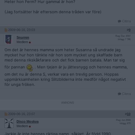
Heter hon Ferm? Hur gammal är hon?
(Jag fortsätter här eftersom denna tråden var före)
Citera
2009-06-16, 23:03
#
9
Reg: Dec 2007
Snurren
Inlägg: 7 786
Medlem
Om det är hennes mamma som heter Susanna så undrade jag
mycket hur hon tänkte när hon som mycket ung skaffade barn
med denna rikskåkfarare och det fick barnen batala. Man tar sig
för pannan
. Men tjejen är ju jättesnygg och hennes mamma,
om det nu är denna S, verkar vara en trevlig person. Hoppas
uppmärksamheten kring Slitzbilderna inte medför något negativt
för unga fröken.
Citera
2009-06-16, 23:07
#
10
Reg: Jun 2008
Disco Moskva
Inlägg: 870
Medlem
Jackie är inte hennes riktiga namn, såklart. Är född 1990.