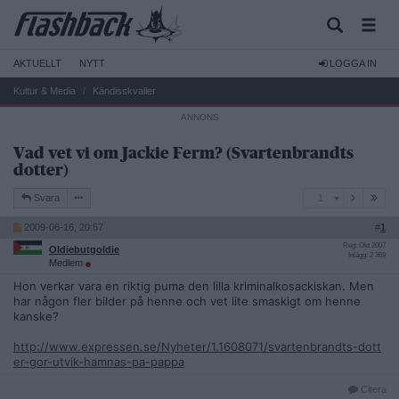
AKTUELLT
NYTT
LOGGA IN
Kultur & Media
Kändisskvaller
Vad vet vi om Jackie Ferm? (Svartenbrandts
dotter)
1
Svara
1
2009-06-16, 20:57
#
1
Reg: Okt 2007
Oldiebutgoldie
Inlägg: 2 369
Medlem
Hon verkar vara en riktig puma den lilla kriminalkosackiskan. Men
har någon fler bilder på henne och vet lite smaskigt om henne
kanske?
http://www.expressen.se/Nyheter/1.1608071/svartenbrandts-dott
er-gor-utvik-hamnas-pa-pappa
Citera