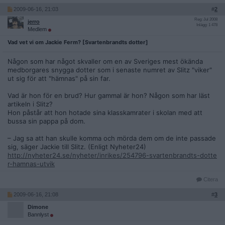
2009-06-16, 21:03
#
2
Reg: Jul 2008
jerro
Inlägg: 1 478
Medlem
Vad vet vi om Jackie Ferm? [Svartenbrandts dotter]
Någon som har något skvaller om en av Sveriges mest ökända
medborgares snygga dotter som i senaste numret av Slitz "viker"
ut sig för att "hämnas" på sin far.
Vad är hon för en brud? Hur gammal är hon? Någon som har läst
artikeln i Slitz?
Hon påstår att hon hotade sina klasskamrater i skolan med att
bussa sin pappa på dom.
– Jag sa att han skulle komma och mörda dem om de inte passade
sig, säger Jackie till Slitz. (Enligt Nyheter24)
http://nyheter24.se/nyheter/inrikes/254796-svartenbrandts-dotte
r-hamnas-utvik
Citera
2009-06-16, 21:08
#
3
Dimone
Bannlyst