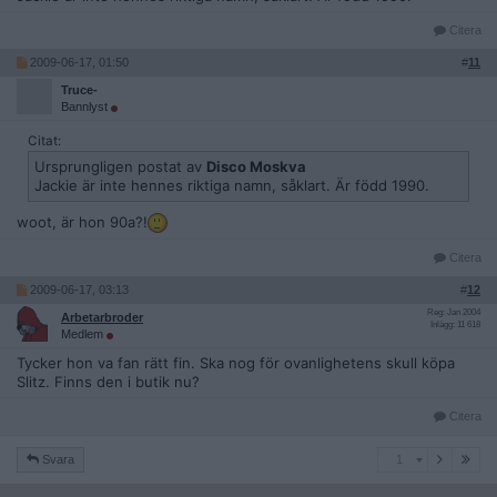
Citera
2009-06-17, 01:50
#
11
Truce-
Bannlyst
Citat:
Ursprungligen postat av
Disco Moskva
Jackie är inte hennes riktiga namn, såklart. Är född 1990.
woot, är hon 90a?!
Citera
2009-06-17, 03:13
#
12
Reg: Jan 2004
Arbetarbroder
Inlägg: 11 618
Medlem
Tycker hon va fan rätt fin. Ska nog för ovanlighetens skull köpa
Slitz. Finns den i butik nu?
Citera
1
Svara
1