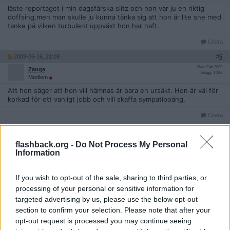
läste reportaget i min dagsfärska slitz och hon var ju en riktig
doffsing,men man skulle ju kunna tänka sig att hon är lite sne med
tanke på vilken turbulent uppväxt hon har haft.
Citera
2009-06-16, 21:09
#
5
Reg: Feb 2009
Zanga
Inlägg: 1 186
Medlem
Att hon säger att hon vill hämnas är bara en ursäkt. Hon är väl för
korkad för ett vanligt jobb och vill skaffa sympatipoäng.
Citera
flashback.org -
Do Not Process My Personal
2009-06-16, 21:12
#
6
Information
Reg: Sep 2005
micaele
Inlägg: 21 684
Medlem
If you wish to opt-out of the sale, sharing to third parties, or
Citat:
processing of your personal or sensitive information for
Ursprungligen postat av
fh12
targeted advertising by us, please use the below opt-out
läste reportaget i min dagsfärska slitz och hon var ju en riktig
section to confirm your selection. Please note that after your
doffsing,men man skulle ju kunna tänka sig att hon är lite sne
opt-out request is processed you may continue seeing
med tanke på vilken turbulent uppväxt hon har haft.