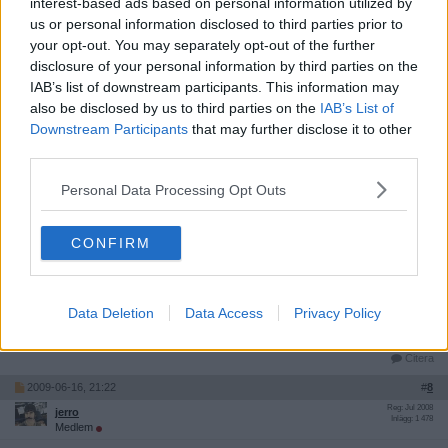
interest-based ads based on personal information utilized by
Bah, hon är känd och kommer bli mer känd tack vare sin far så hon
us or personal information disclosed to third parties prior to
har sin uppväxt att tacka för allt även om den var hård.
your opt-out. You may separately opt-out of the further
disclosure of your personal information by third parties on the
Citera
IAB’s list of downstream participants. This information may
2009-06-16, 21:14
#
7
also be disclosed by us to third parties on the
IAB’s List of
Reg: Jul 2008
jerro
Downstream Participants
that may further disclose it to other
Inlägg: 1 478
Medlem
third parties.
Citat:
Personal Data Processing Opt Outs
Ursprungligen postat av
Dimone
hon har inte sagt att hon gjorde dte för att hämnas på
pappa..
CONFIRM
aftonbladet har vänt orden (som vanligt)
Data Deletion
Data Access
Privacy Policy
Ok Vad sa hon då?
Citera
2009-06-16, 21:22
#
8
Reg: Jul 2008
jerro
Inlägg: 1 478
Medlem