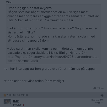
Citat:
Ursprungligen postat av
jerro
Någon som har något skvaller om en av Sveriges mest
ökända medborgares snygga dotter som i senaste numret av
Slitz "viker" ut sig för att "hämnas" på sin far.
Vad är hon för en brud? Hur gammal är hon? Någon som har
läst artikeln i Slitz?
Hon påstår att hon hotade sina klasskamrater i skolan med
att bussa sin pappa på dom.
– Jag sa att han skulle komma och mörda dem om de inte
passade sig, säger Jackie till Slitz. (Enligt Nyheter24)
http://nyheter24.se/nyheter/inrikes/254796-svartenbrandts-
dotter-hamnas-utvik
hon har inte sagt att hon gjorde dte för att hämnas på pappa..
aftonbladet har vänt orden (som vanligt)
Citera
2009-06-16, 21:08
#
4
Reg: Mar 2008
fh12
Inlägg: 142
Medlem