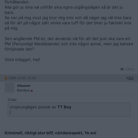
förhållanden.
Alla gör ju sina val utifrån sina egna utgångslägen så är det ju
bara.
Se ner på mig visst jag bryr mig inte och då säger jag väl inte bara
så för att på något sätt verka vara tuff för det biter ju faktiskt inte
på mig.
Sen angående PM:et, det används väl för att det just ska vara ett
PM (Personligt Meddelande) och inte något annat, men jag kanske
förtjänade det?
Sista inlägget, hej!
Citera
2008-12-03, 13:19
#
113
Albanen
Bannlyst
Citat:
Ursprungligen postat av
TT Boy
[
Kriminell, riktigt stor biff, världsrespekt, Ye ani