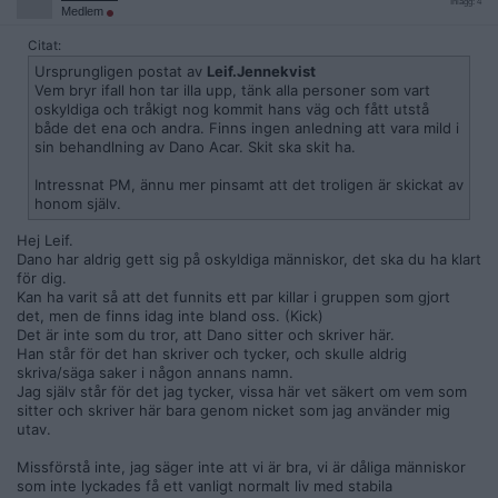
Inlägg: 4
Medlem
Citat:
Ursprungligen postat av
Leif.Jennekvist
Vem bryr ifall hon tar illa upp, tänk alla personer som vart
oskyldiga och tråkigt nog kommit hans väg och fått utstå
både det ena och andra. Finns ingen anledning att vara mild i
sin behandlning av Dano Acar. Skit ska skit ha.
Intressnat PM, ännu mer pinsamt att det troligen är skickat av
honom själv.
Hej Leif.
Dano har aldrig gett sig på oskyldiga människor, det ska du ha klart
för dig.
Kan ha varit så att det funnits ett par killar i gruppen som gjort
det, men de finns idag inte bland oss. (Kick)
Det är inte som du tror, att Dano sitter och skriver här.
Han står för det han skriver och tycker, och skulle aldrig
skriva/säga saker i någon annans namn.
Jag själv står för det jag tycker, vissa här vet säkert om vem som
sitter och skriver här bara genom nicket som jag använder mig
utav.
Missförstå inte, jag säger inte att vi är bra, vi är dåliga människor
som inte lyckades få ett vanligt normalt liv med stabila