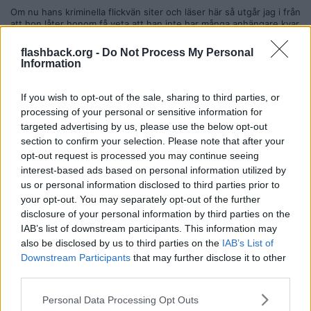
Om nu hans kriminella flickvän siter och läser här så utgår jag i från
att hon låter honom få veta att han inte har många anhängare kvar
i Sverige över 15 år.
flashback.org -
Do Not Process My Personal
Om någon nu skriker 1.06 så har jag fått Hamiltons tillstånd att
Information
publicera detta PM.[/quote]
Ha,ha...du är tamej fan på efterbliven, din lilla missfoster...hans
"kriminella flickvän" vad fan får du all detta ifrån??? Han som skrev
If you wish to opt-out of the sale, sharing to third parties, or
pm till dig tror du på fullt allvar att han är medlem??? Han kallar sig
processing of your personal or sensitive information for
Danielle M, det stor för Mattei. Han var tidigare medlem, typ för ca
targeted advertising by us, please use the below opt-out
2år sedan, men fick kicken pga att han pundade för mycket...
section to confirm your selection. Please note that after your
Citera
opt-out request is processed you may continue seeing
interest-based ads based on personal information utilized by
2008-12-03, 13:45
#
114
us or personal information disclosed to third parties prior to
maackan80
your opt-out. You may separately opt-out of the further
Bannlyst
disclosure of your personal information by third parties on the
QUOTE]
IAB’s list of downstream participants. This information may
Ha,ha...du är tamej fan på efterbliven, din lilla missfoster...hans
"kriminella flickvän" vad fan får du all detta ifrån??? Han som skrev
also be disclosed by us to third parties on the
IAB’s List of
pm till dig tror du på fullt allvar att han är medlem??? Han kallar sig
Downstream Participants
that may further disclose it to other
Danielle M, det stor för Mattei. Han var tidigare medlem, typ för ca
third parties.
2år sedan, men fick kicken pga att han pundade för mycket...
[/quote]
Personal Data Processing Opt Outs
Daniele har väl ändå varit med rätt så länge vad jag vet och att han