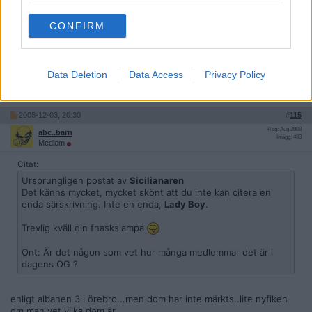
hade misskött sig är ju sant det också men han verkar ju vara
tillbaka igen.
CONFIRM
Doktorn ska tydligen också ha sökt sig tillbaka han blev ju kickad
för att ha uttalat sig om OG i media och det var ju rätt så slarvigt
gjort utav honom då han la ner pundandet helt efter att de nya
reglerna trätt i kraft haha
Data Deletion
Data Access
Privacy Policy
Citera
2008-12-03, 20:30
#
115
Reg: Aug 2008
abc..barn
Inlägg: 483
Medlem
Citat:
Ursprungligen postat av
Sicilianaren
Det känns mycket, mycket skönt att du inte kan citera en
enda särskrivning. Inte en enda,
Lady Boy
.
Trevlig kväll din fnaskslampa
Ont: Är det någon som vet hur många medlemmar det är i
dagens OG ?
enligt albanen 3 i örebro...men dom har inte märkts..lite nyfiken
om man vet vilka dom är.