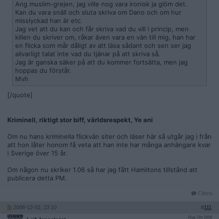
Ang muslim-grejen, jag ville nog vara ironisk ja glöm det.
Kan du vara snäll och sluta skriva om Dano och om hur
misslyckad han är etc.
Jag vet att du kan och får skriva vad du vill i princip, men
killen du skriver om, råkar även vara en vän till mig, han har
en flicka som mår dåligt av att läsa sådant och sen ser jag
allvarligt talat inte vad du tjänar på att skriva så.
Jag är ganska säker på att du kommer fortsätta, men jag
hoppas du förstår.
Mvh
[/quote]
Kriminell, riktigt stor biff, världsrespekt, Ye ani
Om nu hans kriminella flickvän siter och läser här så utgår jag i från
att hon låter honom få veta att han inte har många anhängare kvar
i Sverige över 15 år.
Om någon nu skriker 1.06 så har jag fått Hamiltons tillstånd att
publicera detta PM.
Citera
2008-12-02, 23:10
#
111
Reg: Okt 2008