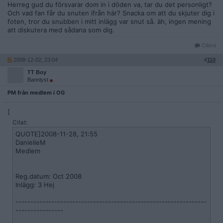
Herreg gud du försvarar dom in i döden va, tar du det personligt?
Och vad fan får du snuten ifrån här? Snacka om att du skjuter dig i
foten, tror du snubben i mitt inlägg var snut så. äh, ingen mening
att diskutera med sådana som dig.
Citera
2008-12-02, 23:04
#
110
TT Boy
Bannlyst
PM från medlem i OG
[
Citat:
QUOTE]2008-11-28, 21:55
DanielleM
Medlem
Reg.datum: Oct 2008
Inlägg: 3 Hej
----------------------------------------------------------------
----------------