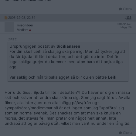
Citera
2008-12-03, 22:34
#
116
Reg: Jun 2007
misonbos
Inlägg: 956
Medlem
Citat:
Ursprungligen postat av
Sicilianaren
För din skull Leifi så ska jag skärpa mig. Men då tycker jag att
du får bjuda till lite i debatten, och det gör du inte. Det är
inga sakliga grejer du kommer med utan bara ditt pojkaktiga
agg.
Var saklig och håll tillbaka agget så blir du en bättre
Leifi
Hörru du Sissi. Bjuda till lite i debatten?! Du häver ur dig en massa
skit och kräver att andra ska skärpa sig. Som jag sagt förut. Av alla
filmer, alla intervjuer och alla inlägg på/av/från og-
sympatisörer/medlemmar så är det ingen som jag "uppföra" sig
som en normal svensk. Det snackas om att man ska knulla en
morsa, det stavas fel, man pratar om något helt annat. Inte
undrapå att og är påväg utåt, vilket man varit nu under en lång tid.
Citera