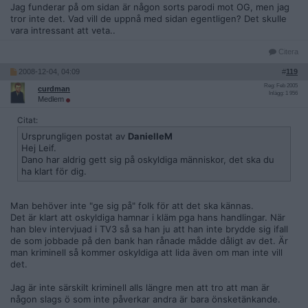
Jag funderar på om sidan är någon sorts parodi mot OG, men jag
tror inte det. Vad vill de uppnå med sidan egentligen? Det skulle
vara intressant att veta..
Citera
2008-12-04, 04:09
#
119
Reg: Feb 2005
curdman
Inlägg: 1 956
Medlem
Citat:
Ursprungligen postat av
DanielleM
Hej Leif.
Dano har aldrig gett sig på oskyldiga människor, det ska du
ha klart för dig.
Man behöver inte "ge sig på" folk för att det ska kännas.
Det är klart att oskyldiga hamnar i kläm pga hans handlingar. När
han blev intervjuad i TV3 så sa han ju att han inte brydde sig ifall
de som jobbade på den bank han rånade mådde dåligt av det. Är
man kriminell så kommer oskyldiga att lida även om man inte vill
det.
Jag är inte särskilt kriminell alls längre men att tro att man är
någon slags ö som inte påverkar andra är bara önsketänkande.