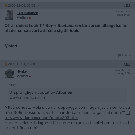
2008-12-04, 02:54
#
117
Reg: Aug 2006
Carl Hamilton
Inlägg: 14 868
Medlem
OT är raderat och
TT Boy
+
Sicilianaren
får varsin tillsägelse för
att de har så svårt att hålla sig till topic.
// Mod
Citera
2008-12-04, 03:38
#
118
Reg: Mar 2006
H0nken
Inlägg: 3 080
Medlem
Citat:
Ursprungligen postat av
Albanen
www.danoacar.com
Alltså seriöst.. Hela sidan är uppbyggd som någon jävla skunk-sida
från 1999. Dessutom, varför har de barn med i organisationen??
ht
tp://www.danoacar.com/photo303.htm
Har de bildat ett daghem för anorektiska svartskallebarn, eller vad
är det frågan om?