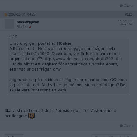
Citera
2008-12-04, 04:27
#
120
Reg: Okt 2003
brasnyggman
Inlägg: 4 429
Medlem
Citat:
Ursprungligen postat av
H0nken
Alltså seriöst.. Hela sidan är uppbyggd som någon jävla
skunk-sida från 1999. Dessutom, varför har de barn med i
organisationen??
http://www.danoacar.com/photo303.htm
Har de bildat ett daghem för anorektiska svartskallebarn,
eller vad är det frågan om?
Jag funderar på om sidan är någon sorts parodi mot OG, men
jag tror inte det. Vad vill de uppnå med sidan egentligen? Det
skulle vara intressant att veta..
Ska vi slå vad om att det e "presidenten" för Västerås med
hantlangare
Citera
10