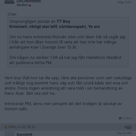
Leif.Jennekvist
Inlägg: 13 673
Medlem
Citat:
Ursprungligen postat av
TT Boy
Kriminell, riktigt stor biff, världsrespekt, Ye ani
Om nu hans kriminella flickvän siter och läser här så utgår jag
i från att hon låter honom få veta att han inte har många
anhängare kvar i Sverige över 15 år.
Om någon nu skriker 1.06 så har jag fått Hamiltons tillstånd
att publicera detta PM.
Vem bryr ifall hon tar illa upp, tänk alla personer som vart oskyldiga
och tråkigt nog kommit hans väg och fått utstå både det ena och
andra. Finns ingen anledning att vara mild i sin behandlning av
Dano Acar. Skit ska skit ha.
Intressnat PM, ännu mer pinsamt att det troligen är skickat av
honom själv.
Citera
2008-12-03, 00:31
#
112
Reg: Okt 2008
DanielleM