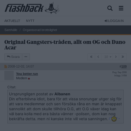
AKTUELLT
NYTT
LOGGA IN
Samhälle
Organiserad brottslighet
Original Gangsters-tråden, allt om OG och Dano
Acar
10
Svara
10
2008-12-02, 14:07
#
109
Reg: Sep 2006
You better run
Inlägg: 3 958
Medlem
Citat:
Ursprungligen postat av
Albanen
Din efterblivna idiot, bara för att vissa snorungar utger sig för
att vara medlemmar och sen försöka råna en man är knappast
sannolikt att dom skulle tillhöra O.G, att O.G växer idag kan
väl bara kolla med era bästa vänner -polisen, dom kan nog
bekräfta detta. men ni kanske inte vill veta sanningen.