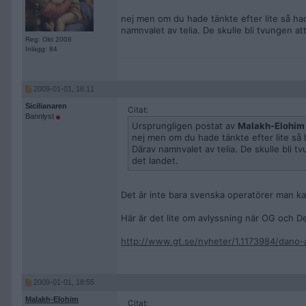
nej men om du hade tänkte efter lite så had
namnvalet av telia. De skulle bli tvungen 
Reg: Okt 2008
Inlägg: 84
2009-01-01, 18:11
Sicilianaren
Citat:
Bannlyst
Ursprungligen postat av
Malakh-Elohim
nej men om du hade tänkte efter lite så 
Därav namnvalet av telia. De skulle bli 
det landet.
Det är inte bara svenska operatörer man ka
Här är det lite om avlyssning när OG och D
http://www.gt.se/nyheter/1.1173984/dano
2009-01-01, 18:55
Malakh-Elohim
Citat: