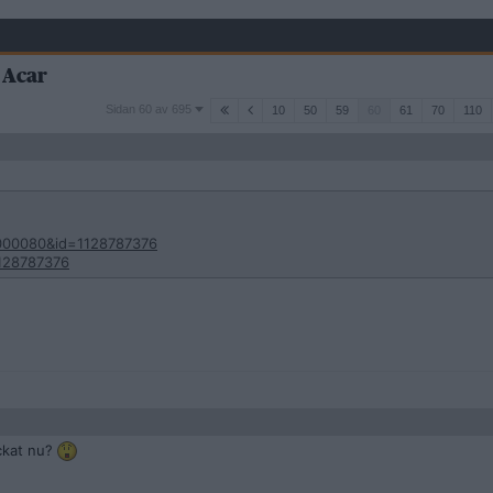
 Acar
Sidan
Sidan 60 av 695
10
50
59
60
61
70
110
60
av
695
000080&id=1128787376
1128787376
ckat nu?