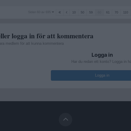
Sidan
Sidan 60 av 695
10
50
59
60
61
70
110
60
av
695
ller logga in för att kommentera
ara medlem för att kunna kommentera
Logga in
Har du redan ett konto? Logga in h
Logga in