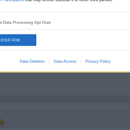
nell. Han skulle haft samma koncept men inte visat sig.
inger. Det är ju inte direkt telia han har.
l Data Processing Opt Outs
CONFIRM
Data Deletion
Data Access
Privacy Policy
n ringer. Det är ju inte direkt telia han har.