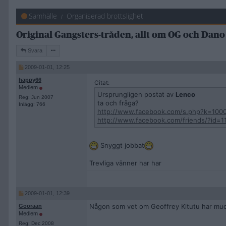
Samhälle
Organiserad brottslighet
Original Gangsters-tråden, allt om OG och Dano
Svara
2009-01-01, 12:25
happy66
Citat:
Medlem
Ursprungligen postat av
Lenco
Reg: Jun 2007
ta och fråga?
Inlägg: 766
http://www.facebook.com/s.php?k=100
http://www.facebook.com/friends/?id=
Snyggt jobbat
Trevliga vänner har har
2009-01-01, 12:39
Någon som vet om Geoffrey Kitutu har mu
Gooraan
Medlem
Reg: Dec 2008