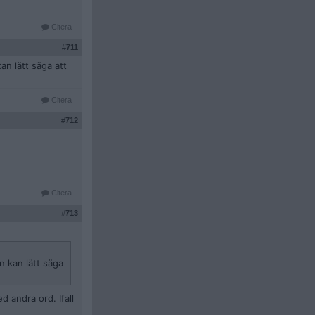
Citera
#
711
n lätt säga att
Citera
#
712
Citera
#
713
 kan lätt säga
d andra ord. Ifall