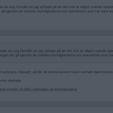
e du nog förstått att jag syftade på att det inte är någon svensk opera
att gå igenom de turkiska myndigheterna och operatören som har hans kor
hade du nog förstått att jag syftade på att det inte är någon svensk ope
tvungen att gå igenom de turkiska myndigheterna och operatören som har
n avlyssna. Oavsett, så blir de andra numren heta i kontakt med honom
enho samtalar.
-acar-kravde-10-000-i-manaden-av-knarklangarna