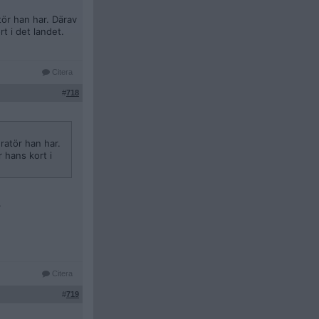
tör han har. Därav
t i det landet.
Citera
#
718
ratör han har.
 hans kort i
.
Citera
#
719