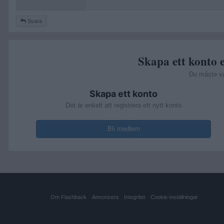
Svara
Skapa ett konto e
Du måste v
Skapa ett konto
Det är enkelt att registrera ett nytt konto
Bli medlem
Om Flashback
Annonsera
Integritet
Cookie-inställningar