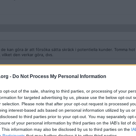
da de kan göra är att försöka sätta skräck i potentiella kunder. Tomma ho
, vilket den verkar göra, dvs.
eställande adresser, osv), de lyssnar hans lur (ett nummer han skyltar m
de sidan drivits av anonyme Olle så hade inte Polisen lagt samma energi
.org -
Do Not Process My Personal Information
kulle haft samma koncept men inte visat sig.
to opt-out of the sale, sharing to third parties, or processing of your per
formation for targeted advertising by us, please use the below opt-out s
r selection. Please note that after your opt-out request is processed y
eing interest-based ads based on personal information utilized by us or
disclosed to third parties prior to your opt-out. You may separately opt-
losure of your personal information by third parties on the IAB’s list of
. This information may also be disclosed by us to third parties on the
IA
 beställande adresser, osv), de lyssnar hans lur (ett nummer han skyltar
ill. Hade sidan drivits av anonyme Olle så hade inte Polisen lagt samma
Participants
that may further disclose it to other third parties.