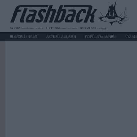
67 802
1 711 326
88 753 009
besökare
online
medlemmar
inlägg
AVDELNINGAR
AKTUELLA ÄMNEN
POPULÄRA ÄMNEN
NYA Ä