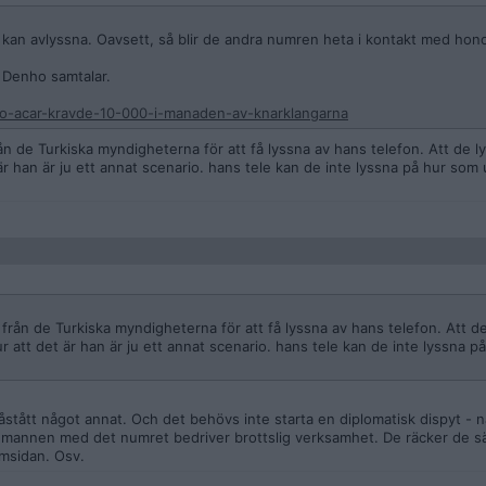
 kan avlyssna. Oavsett, så blir de andra numren heta i kontakt med hon
 Denho samtalar.
no-acar-kravde-10-000-i-manaden-av-knarklangarna
n de Turkiska myndigheterna för att få lyssna av hans telefon. Att de l
 är han är ju ett annat scenario. hans tele kan de inte lyssna på hur som 
rån de Turkiska myndigheterna för att få lyssna av hans telefon. Att de
tur att det är han är ju ett annat scenario. hans tele kan de inte lyssna 
påstått något annat. Och det behövs inte starta en diplomatisk dispyt - n
 mannen med det numret bedriver brottslig verksamhet. De räcker de s
emsidan. Osv.