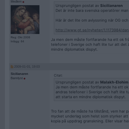
Medlem
Ursprungligen postat av
Sicilianaren
Det är inte bara svenska operatörer man
Här är det lite om avlyssning när OG och
http://www.gt.se/nyheter/1.1173984/da
Reg: Okt 2008
Ja men dem måste fortfarande ha ett ok frå
Inlägg: 84
telefoner i Sverige och haft lite tur att det
mindre diplomatisk dispyt.
2009-01-01, 19:03
Sicilianaren
Citat:
Bannlyst
Ursprungligen postat av
Malakh-Elohim
Ja men dem måste fortfarande ha ett ok f
andras telefoner i Sverige och haft lite 
att starta en mindre diplomatisk dispyt.
Tro fan att de måste ha tillstånd, vem har 
mycket underlag som helst som styrker att
kopia på uppdrag granskning. Eller visar h