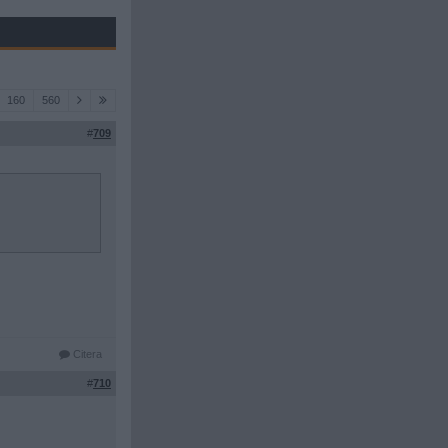
160
560
#
709
Citera
#
710