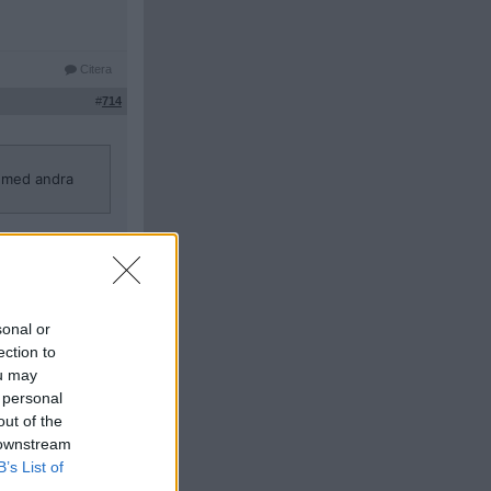
Citera
#
714
t med andra
ed lite här och
 som de gör när
sonal or
ection to
Citera
ou may
#
715
 personal
out of the
 downstream
B’s List of
 med lite här
 energi som de