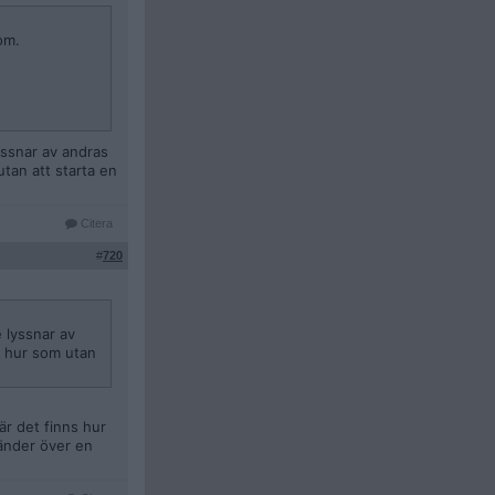
om.
yssnar av andras
utan att starta en
Citera
#
720
 lyssnar av
på hur som utan
är det finns hur
änder över en