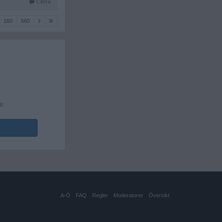
Citera
160
560
är
A-Ö
FAQ
Regler
Moderatorer
Översikt