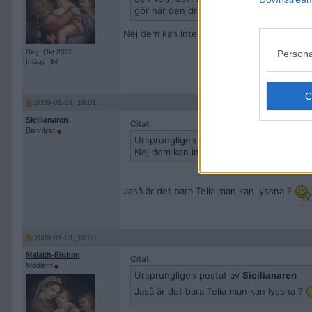
gör när den drivs av en jagad känd krimi
Nej dem kan inte lyssna på hans lur när han r
Persona
Reg: Okt 2008
Inlägg: 84
2009-01-01, 18:01
Sicilianaren
Citat:
Bannlyst
Ursprungligen postat av
Malakh-Elohim
Nej dem kan inte lyssna på hans lur när ha
Jaså är det bara Telia man kan lyssna ?
2009-01-01, 18:03
Malakh-Elohim
Citat:
Medlem
Ursprungligen postat av
Sicilianaren
Jaså är det bara Telia man kan lyssna ?