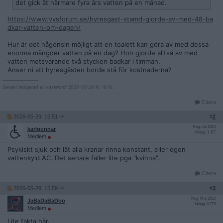
det gick åt närmare fyra års vatten på en månad.
https://www.vvsforum.se/hyresgast-stamd-gjorde-av-med-48-ba
dkar-vatten-om-dagen/
Hur är det någonsin möjligt att en toalett kan göra av med dessa
enorma mängder vatten på en dag? Hon gjorde alltså av med
vatten motsvarande två stycken badkar i timman.
Anser ni att hyresgästen borde stå för kostnaderna?
__________________
Senast redigerad av kastenhof 2026-05-29 kl. 16:16.
Citera
2026-05-29, 15:51
#
2
Reg: Jul 2010
karlgunnar
Inlägg: 1 117
Medlem
Psykiskt sjuk och lät alla kranar rinna konstant, eller egen
vattenkyld AC. Det senare faller lite pga "kvinna".
Citera
2026-05-29, 15:59
#
3
Reg: Maj 2012
JaBaDaBaDoo
Inlägg: 3 779
Medlem
Lite fakta här.