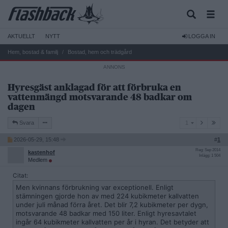
AKTUELLT
NYTT
LOGGA IN
Hem, bostad & familj
Bostad, hem och trädgård
Hyresgäst anklagad för att förbruka en
vattenmängd motsvarande 48 badkar om
dagen
1
Svara
1
2026-05-29, 15:48
#
1
Reg: Sep 2014
kastenhof
Inlägg: 1 504
Medlem
Citat:
Men kvinnans förbrukning var exceptionell. Enligt
stämningen gjorde hon av med 224 kubikmeter kallvatten
under juli månad förra året. Det blir 7,2 kubikmeter per dygn,
motsvarande 48 badkar med 150 liter. Enligt hyresavtalet
ingår 64 kubikmeter kallvatten per år i hyran. Det betyder att