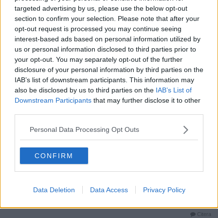
https://hemfixarna.se/2025/10/17/hur-mycket-vatten-spolnin
targeted advertising by us, please use the below opt-out
g/
section to confirm your selection. Please note that after your
opt-out request is processed you may continue seeing
Ja, artikeln antyder att hon gjorde slut på mer än 7000liter om
interest-based ads based on personal information utilized by
dagen, pga en läckande toalett
us or personal information disclosed to third parties prior to
Artikeln du länkar till menar att en läckande toalett gör slut på
your opt-out. You may separately opt-out of the further
uppskattningsvis 250liter om dagen
disclosure of your personal information by third parties on the
__________________
IAB’s list of downstream participants. This information may
Senast redigerad av kastenhof 2026-05-29 kl. 16:13.
also be disclosed by us to third parties on the
IAB’s List of
Citera
Downstream Participants
that may further disclose it to other
third parties.
2026-05-29, 16:12
#
8
Reg: Jan 2006
frange
Personal Data Processing Opt Outs
Inlägg: 25 503
Medlem
Citat:
CONFIRM
Ursprungligen postat av
tatoomike
Vattnet kanske kyler en hembränningsapparat?
Nä, orsaken stod ju klart och tydligt i artikeln TS länkar - men
Data Deletion
Data Access
Privacy Policy
denne utelämnade det i trådstarten... Se mitt uppdaterade inlägg
du citerade.
Citera