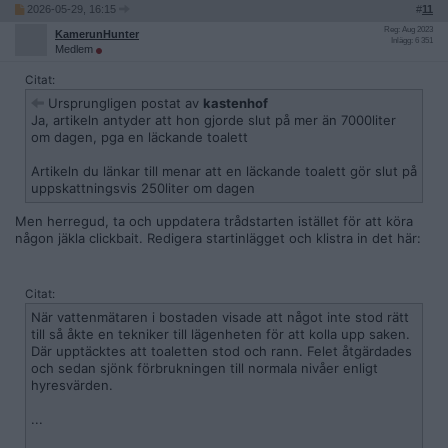
2026-05-29, 16:15
#
11
Reg: Aug 2023
KamerunHunter
Inlägg: 6 351
Medlem
Citat:
Ursprungligen postat av
kastenhof
Ja, artikeln antyder att hon gjorde slut på mer än 7000liter
om dagen, pga en läckande toalett
Artikeln du länkar till menar att en läckande toalett gör slut på
uppskattningsvis 250liter om dagen
Men herregud, ta och uppdatera trådstarten istället för att köra
någon jäkla clickbait. Redigera startinlägget och klistra in det här:
Citat:
När vattenmätaren i bostaden visade att något inte stod rätt
till så åkte en tekniker till lägenheten för att kolla upp saken.
Där upptäcktes att toaletten stod och rann. Felet åtgärdades
och sedan sjönk förbrukningen till normala nivåer enligt
hyresvärden.
...