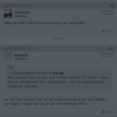
2026-05-29, 16:14
#
9
Reg: Jun 2007
sommarlov
Inlägg: 28 234
Medlem
Dags att mäta vattenförbrukningen per tappställe!
Citera
2026-05-29, 16:14
#
10
Reg: Sep 2014
kastenhof
Inlägg: 1 504
Medlem
Citat:
Ursprungligen postat av
frange
Nä, orsaken stod ju klart och tydligt i artikeln TS länkar - men
denne utelämnade det i trådstarten... Se mitt uppdaterade
inlägg du citerade.
Ja, om man faktiskt tror att en toalett kan göra slut på 7000liter
om dagen. Frågar du mig är det helt orimliga siffror
Citera