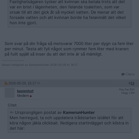
Fastighetsägaren tycker att kvinnan ska betala trots att det
var en brist i lägenheten, den felande toaletten, som var
orsak till att det gick åt så mycket vatten. De menar att det
forsade vatten och att kvinnan borde ha felanmält det vilket
hon inte gjort.
Som svar på din fråga så motsvarar 7000 liter per dygn ca fem liter
per minut. Testa att fyll något som rymmer fem liter med kranen
på fullt spjäll så inser du att det inte är så märkligt.
__________________
Senast redigerad av KamerunHunter 2026-05-29 kl. 16:17.
Citera
2026-05-29, 16:17
#
12
Reg: Sep 2014
kastenhof
Inlägg: 1 504
Medlem
Citat:
Ursprungligen postat av
KamerunHunter
Men herregud, ta och uppdatera trådstarten istället för att
köra någon jäkla clickbait. Redigera startinlägget och klistra in
det här: