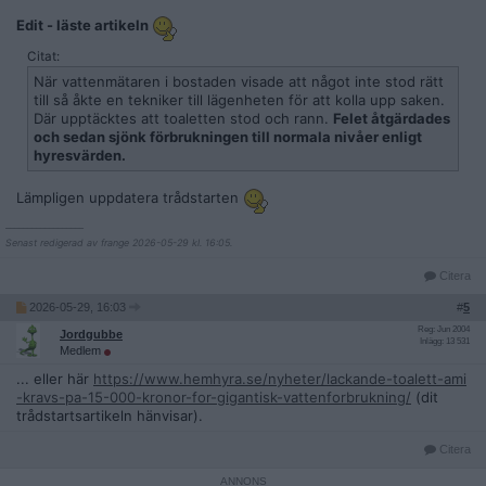
Edit - läste artikeln
Citat:
När vattenmätaren i bostaden visade att något inte stod rätt
till så åkte en tekniker till lägenheten för att kolla upp saken.
Där upptäcktes att toaletten stod och rann.
Felet åtgärdades
och sedan sjönk förbrukningen till normala nivåer enligt
hyresvärden.
Lämpligen uppdatera trådstarten
__________________
Senast redigerad av frange 2026-05-29 kl. 16:05.
Citera
2026-05-29, 16:03
#
5
Reg: Jun 2004
Jordgubbe
Inlägg: 13 531
Medlem
... eller här
https://www.hemhyra.se/nyheter/lackande-toalett-ami
-kravs-pa-15-000-kronor-for-gigantisk-vattenforbrukning/
(dit
trådstartsartikeln hänvisar).
Citera