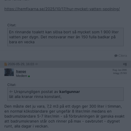
https://hemfixarna.se/2025/10/17/hur-mycket-vatten-spolning/
Citat:
En rinnande toalett kan slösa bort så mycket som 1 900 liter
vatten per dygn. Det motsvarar mer än 150 fulla badkar på
bara en vecka
Citera
2026-05-29, 16:03
#
4
Reg: Jan 2006
frange
Inlägg: 25 503
Medlem
Citat:
Ursprungligen postat av
karlgunnar
lät alla kranar rinna konstant,
Den måste det ju vara, 7,2 m3 på ett dygn ger 300 liter i timman,
en normal köksblandare ger ungefär 8 liter/min medans en
badrumsblandare 5-7 liter/min - så förbrukningen är ganska exakt
att badrumskranen står och rinner på max - oavbrutet - dygnet
runt, alla dagar i veckan.