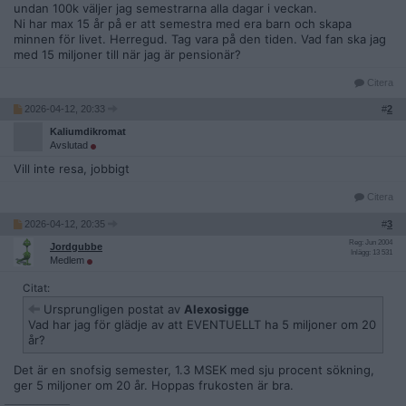
undan 100k väljer jag semestrarna alla dagar i veckan.
Ni har max 15 år på er att semestra med era barn och skapa
minnen för livet. Herregud. Tag vara på den tiden. Vad fan ska jag
med 15 miljoner till när jag är pensionär?
Citera
2026-04-12, 20:33
#
2
Kaliumdikromat
Avslutad
Vill inte resa, jobbigt
Citera
2026-04-12, 20:35
#
3
Reg: Jun 2004
Jordgubbe
Inlägg: 13 531
Medlem
Citat:
Ursprungligen postat av
Alexosigge
Vad har jag för glädje av att EVENTUELLT ha 5 miljoner om 20
år?
Det är en snofsig semester, 1.3 MSEK med sju procent sökning,
ger 5 miljoner om 20 år. Hoppas frukosten är bra.
__________________