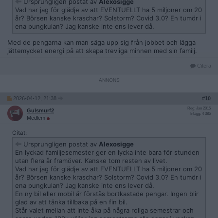
Ursprungligen postat av
Alexosigge
Vad har jag för glädje av att EVENTUELLT ha 5 miljoner om 20
år? Börsen kanske kraschar? Solstorm? Covid 3.0? En tumör i
ena pungkulan? Jag kanske inte ens lever då.
Med de pengarna kan man säga upp sig från jobbet och lägga
jättemycket energi på att skapa trevliga minnen med sin familj.
Citera
2026-04-12, 21:38
#
10
Reg: Jan 2015
Gulsmurf2
Inlägg: 4 385
Medlem
Citat:
Ursprungligen postat av
Alexosigge
En lyckad familjesemester ger en lycka inte bara för stunden
utan flera år framöver. Kanske tom resten av livet.
Vad har jag för glädje av att EVENTUELLT ha 5 miljoner om 20
år? Börsen kanske kraschar? Solstorm? Covid 3.0? En tumör i
ena pungkulan? Jag kanske inte ens lever då.
En ny bil eller mobil är förstås bortkastade pengar. Ingen blir
glad av att tänka tillbaka på en fin bil.
Står valet mellan att inte åka på några roliga semestrar och