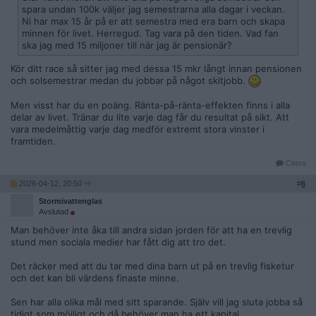
spara undan 100k väljer jag semestrarna alla dagar i veckan.
Ni har max 15 år på er att semestra med era barn och skapa
minnen för livet. Herregud. Tag vara på den tiden. Vad fan
ska jag med 15 miljoner till när jag är pensionär?
Kör ditt race så sitter jag med dessa 15 mkr långt innan pensionen
och solsemestrar medan du jobbar på något skitjobb.
Men visst har du en poäng. Ränta-på-ränta-effekten finns i alla
delar av livet. Tränar du lite varje dag får du resultat på sikt. Att
vara medelmåttig varje dag medför extremt stora vinster i
framtiden.
Citera
2026-04-12, 20:50
#
6
Stormivattenglas
Avslutad
Man behöver inte åka till andra sidan jorden för att ha en trevlig
stund men sociala medier har fått dig att tro det.
Det räcker med att du tar med dina barn ut på en trevlig fisketur
och det kan bli värdens finaste minne.
Sen har alla olika mål med sitt sparande. Själv vill jag sluta jobba så
tidigt som möjligt och då behöver man ha ett kapital.