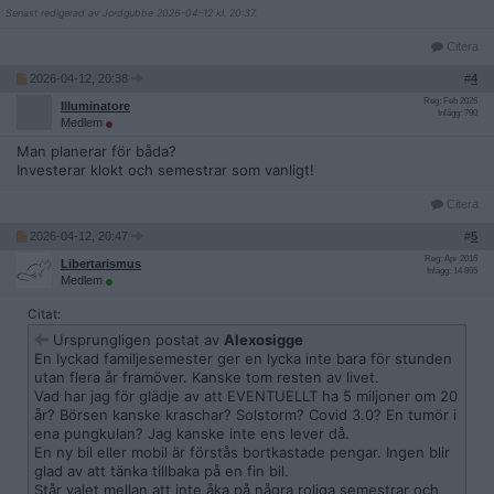
Senast redigerad av Jordgubbe 2026-04-12 kl. 20:37.
Citera
2026-04-12, 20:38
#
4
Reg: Feb 2026
Illuminatore
Inlägg: 790
Medlem
Man planerar för båda?
Investerar klokt och semestrar som vanligt!
Citera
2026-04-12, 20:47
#
5
Reg: Apr 2016
Libertarismus
Inlägg: 14 865
Medlem
Citat:
Ursprungligen postat av
Alexosigge
En lyckad familjesemester ger en lycka inte bara för stunden
utan flera år framöver. Kanske tom resten av livet.
Vad har jag för glädje av att EVENTUELLT ha 5 miljoner om 20
år? Börsen kanske kraschar? Solstorm? Covid 3.0? En tumör i
ena pungkulan? Jag kanske inte ens lever då.
En ny bil eller mobil är förstås bortkastade pengar. Ingen blir
glad av att tänka tillbaka på en fin bil.
Står valet mellan att inte åka på några roliga semestrar och