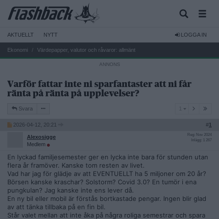
AKTUELLT
NYTT
LOGGA IN
Ekonomi
Värdepapper, valutor och råvaror: allmänt
Varför fattar inte ni sparfantaster att ni får
ränta på ränta på upplevelser?
1
Svara
1
2026-04-12, 20:21
#
1
Reg: Nov 2024
Alexosigge
Inlägg: 1 267
Medlem
En lyckad familjesemester ger en lycka inte bara för stunden utan
flera år framöver. Kanske tom resten av livet.
Vad har jag för glädje av att EVENTUELLT ha 5 miljoner om 20 år?
Börsen kanske kraschar? Solstorm? Covid 3.0? En tumör i ena
pungkulan? Jag kanske inte ens lever då.
En ny bil eller mobil är förstås bortkastade pengar. Ingen blir glad
av att tänka tillbaka på en fin bil.
Står valet mellan att inte åka på några roliga semestrar och spara