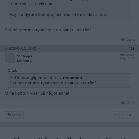
"unna sig", än tvärt om.
Välj lite dyrare boende, och res inte när det är lov.
Det här ger mig rysningar, du har ju inte råd?
Citera
2026-04-12, 21:42
#
12
Reg: Jul 2024
Stiffinger
Inlägg: 13 956
Medlem
Citat:
Ursprungligen postat av
revodneb
Det här ger mig rysningar, du har ju inte råd?
Mina konton visar på något annat.
Citera
1
Svara
1