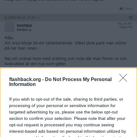
Citera
2026-04-12, 21:03
#
7
Reg: Jan 2017
korvfalun
Inlägg: 3 015
Medlem
Nåja.
Att resa börjar bli ett tattarbetende. Vilket jävla pack man stöter
på när man reser.
Nej ett ordnat hem med ordning och reda där man finner ro och
livskvalitet är det nya som gäller.
Bara trash som reser med charter med sina oborstade
flashback.org -
Do Not Process My Personal
odisciplinerade ungar nuförtiden.
Information
Citera
2026-04-12, 21:12
#
8
If you wish to opt-out of the sale, sharing to third parties, or
Reg: Jul 2024
processing of your personal or sensitive information for
Stiffinger
Inlägg: 13 956
Medlem
targeted advertising by us, please use the below opt-out
section to confirm your selection. Please note that after your
Citat:
opt-out request is processed you may continue seeing
Ursprungligen postat av
Alexosigge
interest-based ads based on personal information utilized by
En lyckad familjesemester ger en lycka inte bara för stunden
utan flera år framöver. Kanske tom resten av livet.