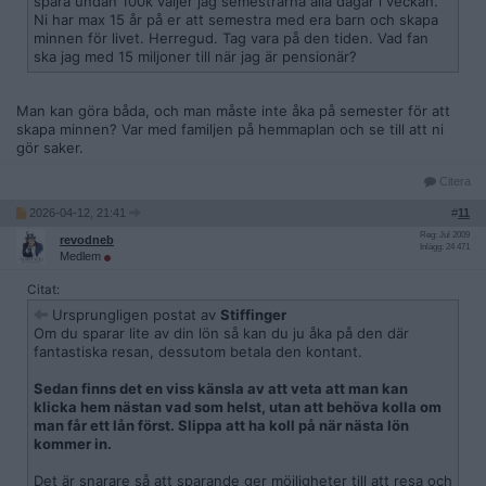
spara undan 100k väljer jag semestrarna alla dagar i veckan.
Ni har max 15 år på er att semestra med era barn och skapa
minnen för livet. Herregud. Tag vara på den tiden. Vad fan
ska jag med 15 miljoner till när jag är pensionär?
Man kan göra båda, och man måste inte åka på semester för att
skapa minnen? Var med familjen på hemmaplan och se till att ni
gör saker.
Citera
2026-04-12, 21:41
#
11
Reg: Jul 2009
revodneb
Inlägg: 24 471
Medlem
Citat:
Ursprungligen postat av
Stiffinger
Om du sparar lite av din lön så kan du ju åka på den där
fantastiska resan, dessutom betala den kontant.
Sedan finns det en viss känsla av att veta att man kan
klicka hem nästan vad som helst, utan att behöva kolla om
man får ett lån först. Slippa att ha koll på när nästa lön
kommer in.
Det är snarare så att sparande ger möjligheter till att resa och