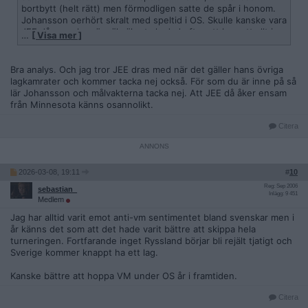
bortbytt (helt rätt) men förmodligen satte de spår i honom.
Johansson oerhört skralt med speltid i OS. Skulle kanske vara
JEE då, men han är väl säkert skadad efter att ha gett allt i
…
[ Visa mer ]
Stanley Cup..
Bra analys. Och jag tror JEE dras med när det gäller hans övriga
lagkamrater och kommer tacka nej också. För som du är inne på så
lär Johansson och målvakterna tacka nej. Att JEE då åker ensam
från Minnesota känns osannolikt.
Citera
2026-03-08, 19:11
#
10
Reg: Sep 2006
sebastian_
Inlägg: 9 451
Medlem
Jag har alltid varit emot anti-vm sentimentet bland svenskar men i
år känns det som att det hade varit bättre att skippa hela
turneringen. Fortfarande inget Ryssland börjar bli rejält tjatigt och
Sverige kommer knappt ha ett lag.
Kanske bättre att hoppa VM under OS år i framtiden.
Citera