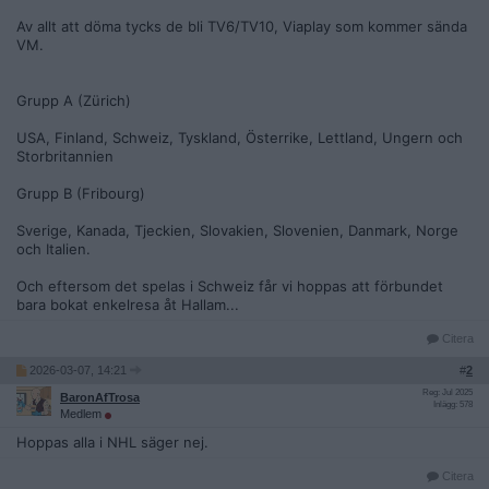
Av allt att döma tycks de bli TV6/TV10, Viaplay som kommer sända
VM.
Grupp A (Zürich)
USA, Finland, Schweiz, Tyskland, Österrike, Lettland, Ungern och
Storbritannien
Grupp B (Fribourg)
Sverige, Kanada, Tjeckien, Slovakien, Slovenien, Danmark, Norge
och Italien.
Och eftersom det spelas i Schweiz får vi hoppas att förbundet
bara bokat enkelresa åt Hallam...
Citera
2026-03-07, 14:21
#
2
Reg: Jul 2025
BaronAfTrosa
Inlägg: 578
Medlem
Hoppas alla i NHL säger nej.
Citera