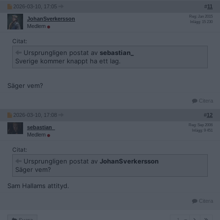
2026-03-10, 17:05
#
11
Reg: Jan 2015
JohanSverkersson
Inlägg: 15 230
Medlem
Citat:
Ursprungligen postat av
sebastian_
Sverige kommer knappt ha ett lag.
Säger vem?
Citera
2026-03-10, 17:08
#
12
Reg: Sep 2006
sebastian_
Inlägg: 9 451
Medlem
Citat:
Ursprungligen postat av
JohanSverkersson
Säger vem?
Sam Hallams attityd.
Citera
1