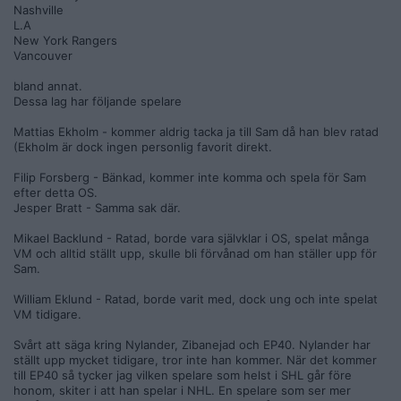
Nashville
L.A
New York Rangers
Vancouver
bland annat.
Dessa lag har följande spelare
Mattias Ekholm - kommer aldrig tacka ja till Sam då han blev ratad
(Ekholm är dock ingen personlig favorit direkt.
Filip Forsberg - Bänkad, kommer inte komma och spela för Sam
efter detta OS.
Jesper Bratt - Samma sak där.
Mikael Backlund - Ratad, borde vara självklar i OS, spelat många
VM och alltid ställt upp, skulle bli förvånad om han ställer upp för
Sam.
William Eklund - Ratad, borde varit med, dock ung och inte spelat
VM tidigare.
Svårt att säga kring Nylander, Zibanejad och EP40. Nylander har
ställt upp mycket tidigare, tror inte han kommer. När det kommer
till EP40 så tycker jag vilken spelare som helst i SHL går före
honom, skiter i att han spelar i NHL. En spelare som ser mer