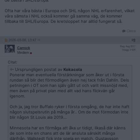
de bästa i SHL/Europa.
Ofta har våra bästa i Europa och SHL någon NHL erfarenhet, vilket
våra sämsta i NHL också kommer gå samma väg, de kommer
tillbaka till SHL/Europa. De kretsloppet har alltid fungerat så.
Citera
2026-03-08, 13:47
#
9
Reg: Aug 2017
Carrock
Inlägg: 2 626
Medlem
Citat:
Ursprungligen postat av
Kokacola
Ponerar man eventuella förstärkningar som åker ut i första
rundan så blir det förmodligen även nej tack från Dahlin. Dels
petningen i OT som han själv gått ut och varit missnöjd med,
men även på privat plan med allt vad hans flickvän går
igenom.
Och ja, jag tror Buffalo ryker i första omgång, de har inte haft
någon slutspelsrutin på många år.. Om de mot förmodan inte
blir någon St.Louis ala 2019...
Minnesota har en förmåga att åka ur tidigt, likaså där känns
de som inte en chans att de lär ansluta särskilt många
därifrån. Wallstedt fick inte spela en match, Gustavsson