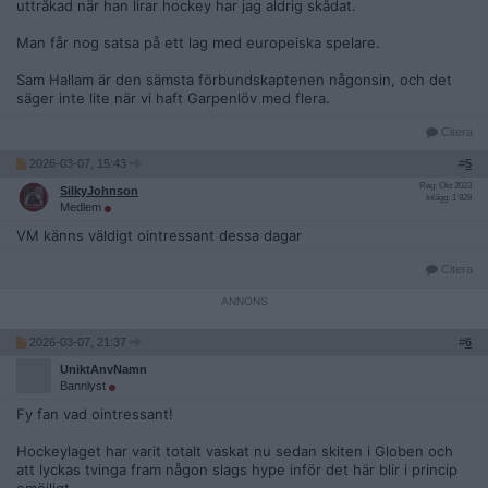
uttråkad när han lirar hockey har jag aldrig skådat.
Man får nog satsa på ett lag med europeiska spelare.
Sam Hallam är den sämsta förbundskaptenen någonsin, och det
säger inte lite när vi haft Garpenlöv med flera.
Citera
2026-03-07, 15:43
#
5
Reg: Okt 2023
SilkyJohnson
Inlägg: 1 828
Medlem
VM känns väldigt ointressant dessa dagar
Citera
2026-03-07, 21:37
#
6
UniktAnvNamn
Bannlyst
Fy fan vad ointressant!
Hockeylaget har varit totalt vaskat nu sedan skiten i Globen och
att lyckas tvinga fram någon slags hype inför det här blir i princip