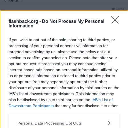
omöjligt...
Citera
2026-03-08, 10:34
#
7
flashback.org -
Do Not Process My Personal
Reg: Mar 2020
Kokacola
Information
Inlägg: 1 844
Medlem
Citat:
If you wish to opt-out of the sale, sharing to third parties, or
Ursprungligen postat av
Carrock
processing of your personal or sensitive information for
Kommer bli många nej från NHL. Hallam har bränt många
targeted advertising by us, please use the below opt-out
broar.
section to confirm your selection. Please note that after your
Om vi kollar på tabellen just nu och vilka lag med svenska
opt-out request is processed you may continue seeing
spelare som i så fall missar slutspelet så ser det ut så här:
interest-based ads based on personal information utilized by
us or personal information disclosed to third parties prior to
Edmonton
your opt-out. You may separately opt-out of the further
San Jose
disclosure of your personal information by third parties on the
Toronto
New Jersey
IAB’s list of downstream participants. This information may
Nashville
also be disclosed by us to third parties on the
IAB’s List of
L.A
Downstream Participants
that may further disclose it to other
New York Rangers
third parties.
Vancouver
bland annat.
Personal Data Processing Opt Outs
…
[ Visa mer ]
Dessa lag har följande spelare