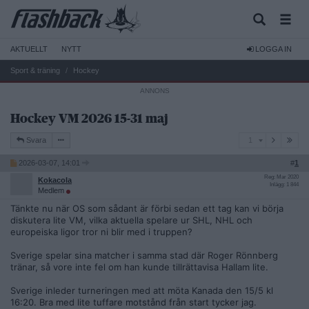
AKTUELLT
NYTT
LOGGA IN
Sport & träning
Hockey
Hockey VM 2026 15-31 maj
1
Svara
1
2026-03-07, 14:01
#
1
Reg: Mar 2020
Kokacola
Inlägg: 1 844
Medlem
Tänkte nu när OS som sådant är förbi sedan ett tag kan vi börja
diskutera lite VM, vilka aktuella spelare ur SHL, NHL och
europeiska ligor tror ni blir med i truppen?
Sverige spelar sina matcher i samma stad där Roger Rönnberg
tränar, så vore inte fel om han kunde tillrättavisa Hallam lite.
Sverige inleder turneringen med att möta Kanada den 15/5 kl
16:20. Bra med lite tuffare motstånd från start tycker jag.