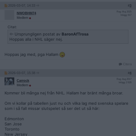
2026-03-07, 14:33
#
3
Reg: Maj 2025
NWOBHM74
Inlägg: 617
Medlem
Citat:
Ursprungligen postat av
BaronAfTrosa
Hoppas alla i NHL säger nej.
Hoppas jag med, pga Hallam
Citera
2026-03-07, 15:38
#
4
Reg: Aug 2017
Carrock
Inlägg: 2 626
Medlem
Kommer bli många nej från NHL. Hallam har bränt många broar.
Om vi kollar på tabellen just nu och vilka lag med svenska spelare
som i så fall missar slutspelet så ser det ut så här:
Edmonton
San Jose
Toronto
New Jersey