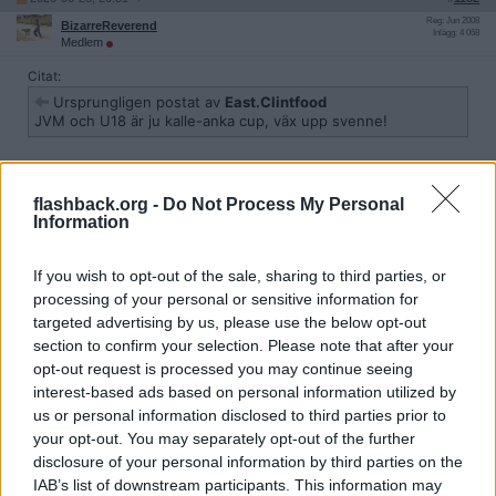
Reg: Jun 2008
BizarreReverend
Inlägg: 4 068
Medlem
Citat:
Ursprungligen postat av
East.Clintfood
JVM och U18 är ju kalle-anka cup, väx upp svenne!
Det ingen riktigt påpekar,är när 2-3 senaste JVM turneringar och
U18 saknar bredd och är dom mest profilfattigaste JVM/U18 vi
flashback.org -
Do Not Process My Personal
sett.
Information
Hur många klass spelare kommer vi kunna se,som är briljanta i Nhl
ur dessa senaste två åren (-Schaeffer/Celebrini/Helenius/Demidov
If you wish to opt-out of the sale, sharing to third parties, or
och Ryssland.) Problemet är att Nhl väljer att ta dom bästa
processing of your personal or sensitive information for
Nordamerikanska spelarna,samt nyckel spelare ur fler JVM för att
targeted advertising by us, please use the below opt-out
spela in dem via Ahl.
section to confirm your selection. Please note that after your
Citera
opt-out request is processed you may continue seeing
interest-based ads based on personal information utilized by
2026-06-29, 07:28
#
1183
us or personal information disclosed to third parties prior to
Reg: Sep 2025
East.Clintfood
Inlägg: 1 289
your opt-out. You may separately opt-out of the further
Medlem
disclosure of your personal information by third parties on the
Citat:
IAB’s list of downstream participants. This information may