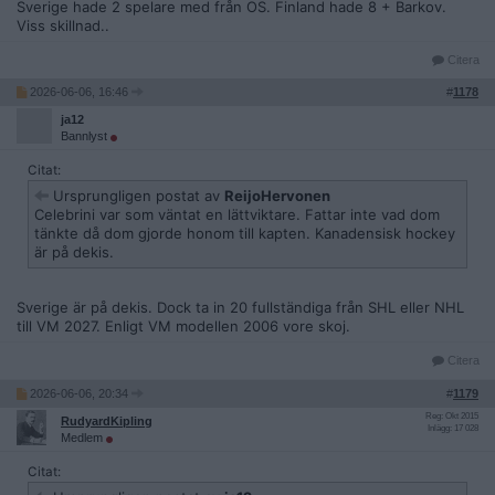
Sverige hade 2 spelare med från OS. Finland hade 8 + Barkov.
Viss skillnad..
Citera
2026-06-06, 16:46
#
1178
ja12
Bannlyst
Citat:
Ursprungligen postat av
ReijoHervonen
Celebrini var som väntat en lättviktare. Fattar inte vad dom
tänkte då dom gjorde honom till kapten. Kanadensisk hockey
är på dekis.
Sverige är på dekis. Dock ta in 20 fullständiga från SHL eller NHL
till VM 2027. Enligt VM modellen 2006 vore skoj.
Citera
2026-06-06, 20:34
#
1179
Reg: Okt 2015
RudyardKipling
Inlägg: 17 028
Medlem
Citat: