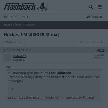
AKTUELLT
NYTT
LOGGA IN
Sport & träning
Hockey
Hockey VM 2026 15-31 maj
99
Svara
99
2026-06-04, 21:39
#
1177
Reg: Apr 2020
karlkula12
Inlägg: 3 607
Medlem
Citat:
Ursprungligen postat av
East.Clintfood
Raymond tha niggah bjöd på flera mål, speciellt när dom hade
powerplay.
Edit:
Jag är rätt säker på att ni hade fler nhl spelare än Finland