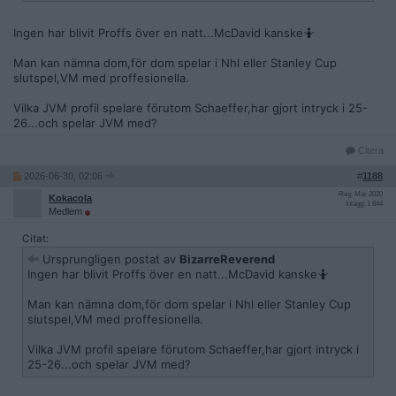
Ingen har blivit Proffs över en natt...McDavid kanske🤷
Man kan nämna dom,för dom spelar i Nhl eller Stanley Cup
slutspel,VM med proffesionella.
Vilka JVM profil spelare förutom Schaeffer,har gjort intryck i 25-
26...och spelar JVM med?
Citera
2026-06-30, 02:06
#
1188
Reg: Mar 2020
Kokacola
Inlägg: 1 844
Medlem
Citat:
Ursprungligen postat av
BizarreReverend
Ingen har blivit Proffs över en natt...McDavid kanske🤷
Man kan nämna dom,för dom spelar i Nhl eller Stanley Cup
slutspel,VM med proffesionella.
Vilka JVM profil spelare förutom Schaeffer,har gjort intryck i
25-26...och spelar JVM med?