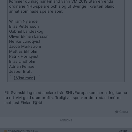
Kommer du ihåg när Finland vann VM 2019 utan en enda
ordinarie NHL-spelare och slog ut Sverige i kvarten bland
annat som hade spelare som:
William Nylander
Elias Pettersson
Gabriel Landeskog
Oliver Ekman Larsson
Henke Lundqvist
Jacob Markström
Mattias Ekholm
Patrik Hörnqvist
Elias Lindholm
Adrian Kempe
Jesper Bratt
Alexander Wennberg
…
[ Visa mer ]
Det var ju någon av experterna på svensk TV som tyckte att
Sverige skulle satsa på liknande koncept och skicka ett mer
Ett Svenskt lag med spelare från SHL/Europa,kommer aldrig kunna
SHL-betonat lag till kommande VM
ta ett VM guld utan proffs. Troligtvis spricker det redan i mötet
mot just Finland🏆😂
Citera
2026-06-28, 20:31
#
1182