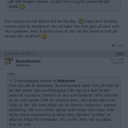
allt VM-finalen senast, så det finns nog lite potential där
ändå.
Tror scouterna har bättre koll än lilla dig..
hade dom bedömt
honom som du benämner det så hade han inte gått så sent som
14:e spelaren. Men å andra sidan är det väl det bästa ni haft på
senare tid i draften?
Citera
2026-06-29, 20:51
#
1187
Reg: Jun 2008
BizarreReverend
Inlägg: 4 068
Medlem
Citat:
Ursprungligen postat av
Kokacola
Fast det där är skitsnack. Dussinspelare växer inte på träd så
att det skulle vara profilfattigare från det ena året till det
andra är nonsens. Celibrini är den som briljerat i NHL hitintills
av de som spelat JVM de senaste åren, den ände med över
100p so far.. Blir bara löjligt när du nämner Helenius i samma
avdelning. Allt som oftast spelar draft ettan och tvåan JVM
så de stora snackisarna är alltid med, därmed "profiler" är
alltid en fråga för framtiden, för proffs i NHL blir du sällan
över en natt.