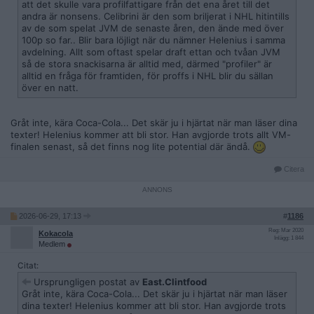
att det skulle vara profilfattigare från det ena året till det
andra är nonsens. Celibrini är den som briljerat i NHL hitintills
av de som spelat JVM de senaste åren, den ände med över
100p so far.. Blir bara löjligt när du nämner Helenius i samma
avdelning. Allt som oftast spelar draft ettan och tvåan JVM
så de stora snackisarna är alltid med, därmed "profiler" är
alltid en fråga för framtiden, för proffs i NHL blir du sällan
över en natt.
Gråt inte, kära Coca-Cola... Det skär ju i hjärtat när man läser dina
texter! Helenius kommer att bli stor. Han avgjorde trots allt VM-
finalen senast, så det finns nog lite potential där ändå.
Citera
2026-06-29, 17:13
#
1186
Reg: Mar 2020
Kokacola
Inlägg: 1 844
Medlem
Citat:
Ursprungligen postat av
East.Clintfood
Gråt inte, kära Coca-Cola... Det skär ju i hjärtat när man läser
dina texter! Helenius kommer att bli stor. Han avgjorde trots