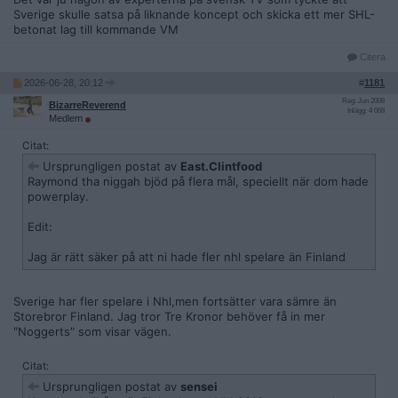
Sverige skulle satsa på liknande koncept och skicka ett mer SHL-
betonat lag till kommande VM
Citera
2026-06-28, 20:12
#
1181
Reg: Jun 2008
BizarreReverend
Inlägg: 4 068
Medlem
Citat:
Ursprungligen postat av
East.Clintfood
Raymond tha niggah bjöd på flera mål, speciellt när dom hade
powerplay.
Edit:
Jag är rätt säker på att ni hade fler nhl spelare än Finland
Sverige har fler spelare i Nhl,men fortsätter vara sämre än
Storebror Finland. Jag tror Tre Kronor behöver få in mer
"Noggerts" som visar vägen.
Citat:
Ursprungligen postat av
sensei