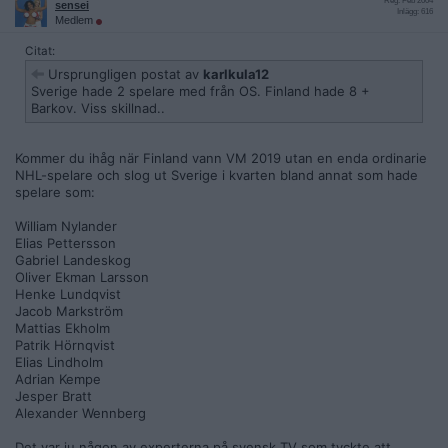
Reg: Feb 2004
sensei
Inlägg: 616
Medlem
Citat:
Ursprungligen postat av
karlkula12
Sverige hade 2 spelare med från OS. Finland hade 8 +
Barkov. Viss skillnad..
Kommer du ihåg när Finland vann VM 2019 utan en enda ordinarie
NHL-spelare och slog ut Sverige i kvarten bland annat som hade
spelare som:
William Nylander
Elias Pettersson
Gabriel Landeskog
Oliver Ekman Larsson
Henke Lundqvist
Jacob Markström
Mattias Ekholm
Patrik Hörnqvist
Elias Lindholm
Adrian Kempe
Jesper Bratt
Alexander Wennberg
Det var ju någon av experterna på svensk TV som tyckte att