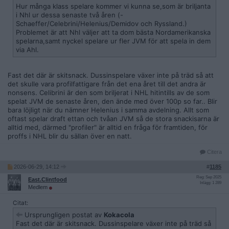
Hur många klass spelare kommer vi kunna se,som är briljanta
i Nhl ur dessa senaste två åren (-
Schaeffer/Celebrini/Helenius/Demidov och Ryssland.)
Problemet är att Nhl väljer att ta dom bästa Nordamerikanska
spelarna,samt nyckel spelare ur fler JVM för att spela in dem
via Ahl.
Fast det där är skitsnack. Dussinspelare växer inte på träd så att
det skulle vara profilfattigare från det ena året till det andra är
nonsens. Celibrini är den som briljerat i NHL hitintills av de som
spelat JVM de senaste åren, den ände med över 100p so far.. Blir
bara löjligt när du nämner Helenius i samma avdelning. Allt som
oftast spelar draft ettan och tvåan JVM så de stora snackisarna är
alltid med, därmed "profiler" är alltid en fråga för framtiden, för
proffs i NHL blir du sällan över en natt.
Citera
2026-06-29, 14:12
#
1185
Reg: Sep 2025
East.Clintfood
Inlägg: 1 289
Medlem
Citat:
Ursprungligen postat av
Kokacola
Fast det där är skitsnack. Dussinspelare växer inte på träd så