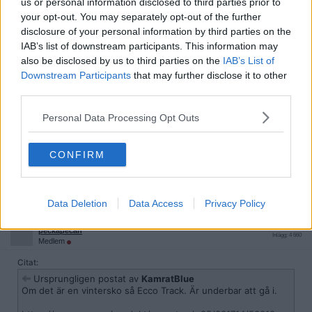
us or personal information disclosed to third parties prior to
Om det är en vintersko så Ecco Track. Är underbar att gå i.
your opt-out. You may separately opt-out of the further
disclosure of your personal information by third parties on the
https://se.ecco.com/produkt/ecco-track-25/831714/53010
IAB’s list of downstream participants. This information may
Det finns billigare affär.
also be disclosed by us to third parties on the
IAB’s List of
https://www.engelsons.se/artikel/ecco-rugged-track-wp-brun-82
Downstream Participants
that may further disclose it to other
18?attr1_id=5
third parties.
Citera
Personal Data Processing Opt Outs
2025-11-15, 12:11
#
8
Reg: Aug 2025
CooolaFlickan2014
Inlägg: 1 946
Medlem
CONFIRM
Kolla Nilsons skor.
Citera
Data Deletion
Data Access
Privacy Policy
2025-11-15, 13:18
#
9
Reg: Mar 2010
peckapecan
Inlägg: 4 660
Medlem
Citat:
Ursprungligen postat av
KamratBlue
Om det är en vintersko så Ecco Track. Är underbar att gå i.