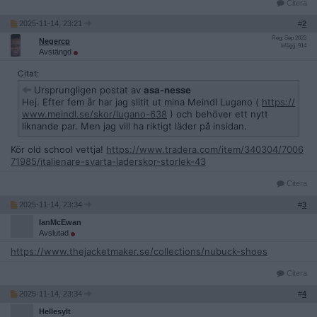
Citera
2025-11-14, 23:21
#
2
Reg: Sep 2023
Negercp
Inlägg: 914
Avstängd
Citat:
Ursprungligen postat av
asa-nesse
Hej. Efter fem år har jag slitit ut mina Meindl Lugano (
https://
www.meindl.se/skor/lugano-638
) och behöver ett nytt
liknande par. Men jag vill ha riktigt läder på insidan.
Kör old school vettja!
https://www.tradera.com/item/340304/7006
71985/italienare-svarta-laderskor-storlek-43
Citera
2025-11-14, 23:34
#
3
IanMcEwan
Avslutad
https://www.thejacketmaker.se/collections/nubuck-shoes
Citera
2025-11-14, 23:34
#
4
Hellesylt