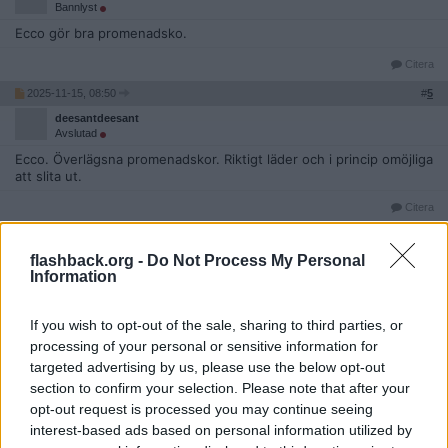
Bannlyst
Ecco gör bra promenadsko.
Citera
2025-11-15, 08:50
#
5
deesantdeesant
Avslutad
Ecco. Överlägsna promenadskor. Riktigt läder och i princip omöjliga
att slita ut.
Citera
flashback.org -
Do Not Process My Personal
2025-11-15, 10:16
Information
#
6
Reg: Mar 2010
peckapecan
Inlägg: 4 660
Medlem
If you wish to opt-out of the sale, sharing to third parties, or
https://riekershop.se/
processing of your personal or sensitive information for
targeted advertising by us, please use the below opt-out
Citera
section to confirm your selection. Please note that after your
2025-11-15, 11:13
#
7
opt-out request is processed you may continue seeing
Reg: Jan 2015
KamratBlue
interest-based ads based on personal information utilized by
Inlägg: 32 479
Medlem