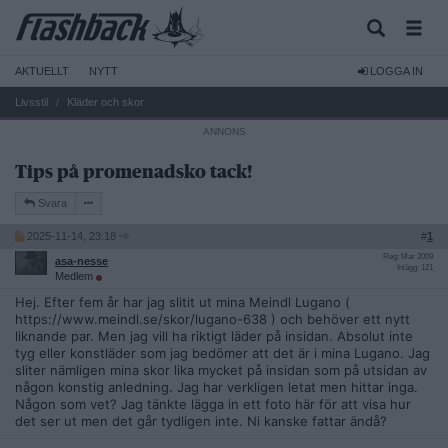
AKTUELLT
NYTT
LOGGA IN
Livsstil
Kläder och skor
Tips på promenadsko tack!
Svara
2025-11-14, 23:18
#
1
Reg: Mar 2009
asa-nesse
Inlägg: 121
Medlem
Hej. Efter fem år har jag slitit ut mina Meindl Lugano (
https://www.meindl.se/skor/lugano-638 ) och behöver ett nytt
liknande par. Men jag vill ha riktigt läder på insidan. Absolut inte
tyg eller konstläder som jag bedömer att det är i mina Lugano. Jag
sliter nämligen mina skor lika mycket på insidan som på utsidan av
någon konstig anledning. Jag har verkligen letat men hittar inga.
Någon som vet? Jag tänkte lägga in ett foto här för att visa hur
det ser ut men det går tydligen inte. Ni kanske fattar ändå?