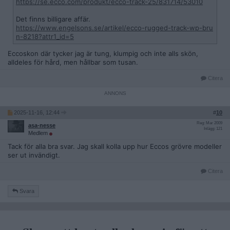
https://se.ecco.com/produkt/ecco-track-25/831714/53010
Det finns billigare affär.
https://www.engelsons.se/artikel/ecco-rugged-track-wp-bru
n-8218?attr1_id=5
Eccoskon där tycker jag är tung, klumpig och inte alls skön,
alldeles för hård, men hållbar som tusan.
Citera
2025-11-16, 12:44
#
10
Reg: Mar 2009
asa-nesse
Inlägg: 121
Medlem
Tack för alla bra svar. Jag skall kolla upp hur Eccos grövre modeller
ser ut invändigt.
Citera
Svara