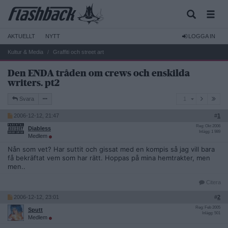
AKTUELLT
NYTT
LOGGA IN
Kultur & Media
Graffiti och street art
Den ENDA tråden om crews och enskilda
writers. pt2
1
Svara
1
2006-12-12, 21:47
#
1
Reg: Okt 2006
Diabless
Inlägg: 1 989
Medlem
Nån som vet? Har suttit och gissat med en kompis så jag vill bara
få bekräftat vem som har rätt. Hoppas på mina hemtrakter, men
men..
Citera
2006-12-12, 23:01
#
2
Reg: Feb 2005
Sputt
Inlägg: 501
Medlem