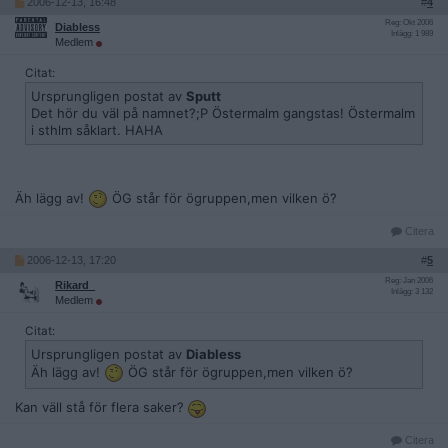
2006-12-13, 16:48
#
4
Reg: Okt 2006
Diabless
Inlägg: 1 989
Medlem
Citat:
Ursprungligen postat av
Sputt
Det hör du väl på namnet?;P Östermalm gangstas! Östermalm
i sthlm såklart. HAHA
Äh lägg av!
ÖG står för ögruppen,men vilken ö?
Citera
2006-12-13, 17:20
#
5
Reg: Jan 2006
Rikard_
Inlägg: 3 132
Medlem
Citat:
Ursprungligen postat av
Diabless
Äh lägg av!
ÖG står för ögruppen,men vilken ö?
Kan väll stå för flera saker?
Citera