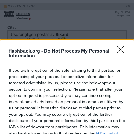
2006-12-13, 17:37
#
6
Reg: Okt 2006
Diabless
Inlägg: 1 989
Medlem
Citat:
Ursprungligen postat av
Rikard_
Kan väll stå för flera saker?
flashback.org -
Do Not Process My Personal
Information
Enligt crewlistan på capitalsthlms sida så står ÖG för ögruppen.
Desutom har jag sett flera av deras målningar ute på ön jag
kommer ifrån. Vill bara veta om det är DEN ön. Så jag kan känna
If you wish to opt-out of the sale, sharing to third parties, or
mig stolt och lokalpatriotisk.
processing of your personal or sensitive information for
targeted advertising by us, please use the below opt-out
Citera
section to confirm your selection. Please note that after your
2006-12-13, 19:04
#
7
opt-out request is processed you may continue seeing
Reg: Maj 2005
brck
interest-based ads based on personal information utilized by
Inlägg: 861
Medlem
us or personal information disclosed to third parties prior to
your opt-out. You may separately opt-out of the further
Citat:
disclosure of your personal information by third parties on the
Ursprungligen postat av
Diabless
Enligt crewlistan på capitalsthlms sida så står ÖG för
IAB’s list of downstream participants. This information may
ögruppen. Desutom har jag sett flera av deras målningar ute
also be disclosed by us to third parties on the
IAB’s List of