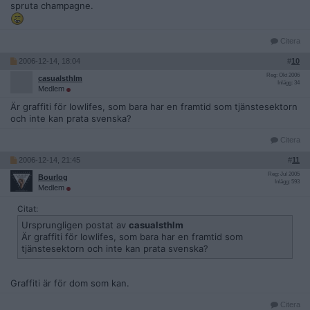
spruta champagne.
Citera
2006-12-14, 18:04
#
10
Reg: Okt 2006
casualsthlm
Inlägg: 34
Medlem
Är graffiti för lowlifes, som bara har en framtid som tjänstesektorn
och inte kan prata svenska?
Citera
2006-12-14, 21:45
#
11
Reg: Jul 2005
Bourlog
Inlägg: 593
Medlem
Citat:
Ursprungligen postat av
casualsthlm
Är graffiti för lowlifes, som bara har en framtid som
tjänstesektorn och inte kan prata svenska?
Graffiti är för dom som kan.
Citera