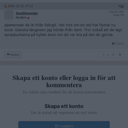
2006-12-16, 07:21
#
12
Reg: Nov 2004
Smalltimemike
Inlägg: 479
Medlem
jajamensan de är ifrån lidingö. Vet inte om en del har flyttat nu
dock. Ganska längesen jag hörde ifrån dem. Tror också att de lagt
sprayburkarna på hyllan även om de var bra på det de gjorde.
Citera
1
Svara
1
Skapa ett konto eller logga in för att
kommentera
Du måste vara medlem för att kunna kommentera
Skapa ett konto
Det är enkelt att registrera ett nytt konto
Bli medlem