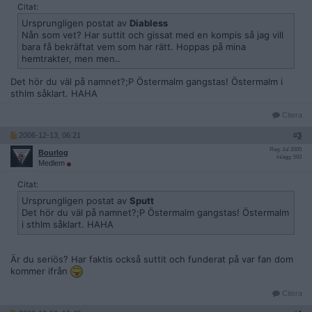
Citat:
Ursprungligen postat av
Diabless
Nån som vet? Har suttit och gissat med en kompis så jag vill
bara få bekräftat vem som har rätt. Hoppas på mina
hemtrakter, men men..
Det hör du väl på namnet?;P Östermalm gangstas! Östermalm i
sthlm såklart. HAHA
Citera
2006-12-13, 06:21
#
3
Reg: Jul 2005
Bourlog
Inlägg: 593
Medlem
Citat:
Ursprungligen postat av
Sputt
Det hör du väl på namnet?;P Östermalm gangstas! Östermalm
i sthlm såklart. HAHA
Är du seriös? Har faktis också suttit och funderat på var fan dom
kommer ifrån
Citera