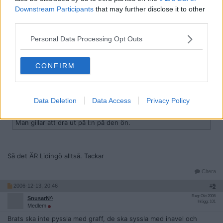
på ön jag kommer ifrån. Vill bara veta om det är DEN ön. Så
Downstream Participants
that may further disclose it to other
jag kan känna mig stolt och lokalpatriotisk.
third parties.
Man gillar att dra ut på I:n på den ön.
Personal Data Processing Opt Outs
Citera
CONFIRM
2006-12-13, 20:33
#
8
Reg: Okt 2006
Diabless
Inlägg: 1 989
Medlem
Data Deletion
Data Access
Privacy Policy
Citat:
Ursprungligen postat av
brck
Man gillar att dra ut på I:n på den ön.
Så det ÄR Lidingö alltså. Tackar
Citera
2006-12-13, 20:46
#
9
Reg: Okt 2006
SnusarN^
Inlägg: 101
Medlem
Brats ska inte pyssla med graff, de ska syssla med inavel och