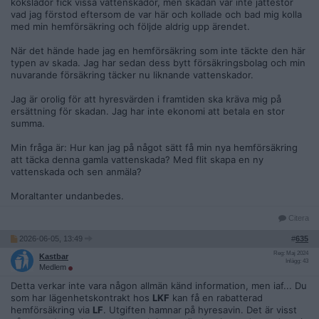
kökslådor fick vissa vattenskador, men skadan var inte jättestor
vad jag förstod eftersom de var här och kollade och bad mig kolla
med min hemförsäkring och följde aldrig upp ärendet.
När det hände hade jag en hemförsäkring som inte täckte den här
typen av skada. Jag har sedan dess bytt försäkringsbolag och min
nuvarande försäkring täcker nu liknande vattenskador.
Jag är orolig för att hyresvärden i framtiden ska kräva mig på
ersättning för skadan. Jag har inte ekonomi att betala en stor
summa.
Min fråga är: Hur kan jag på något sätt få min nya hemförsäkring
att täcka denna gamla vattenskada? Med flit skapa en ny
vattenskada och sen anmäla?
Moraltanter undanbedes.
Citera
2026-06-05, 13:49
#
635
Reg: Maj 2024
Kastbar
Inlägg: 43
Medlem
Detta verkar inte vara någon allmän känd information, men iaf... Du
som har lägenhetskontrakt hos
LKF
kan få en rabatterad
hemförsäkring via
LF
. Utgiften hamnar på hyresavin. Det är visst