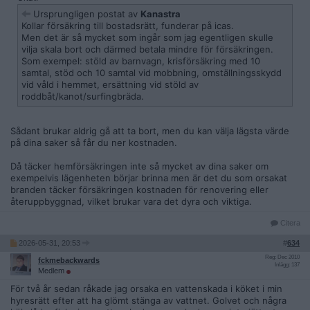
Ursprungligen postat av
Kanastra
Kollar försäkring till bostadsrätt, funderar på icas.
Men det är så mycket som ingår som jag egentligen skulle
vilja skala bort och därmed betala mindre för försäkringen.
Som exempel: stöld av barnvagn, krisförsäkring med 10
samtal, stöd och 10 samtal vid mobbning, omställningsskydd
vid våld i hemmet, ersättning vid stöld av
roddbåt/kanot/surfingbräda.
Sådant brukar aldrig gå att ta bort, men du kan välja lägsta värde
på dina saker så får du ner kostnaden.
Då täcker hemförsäkringen inte så mycket av dina saker om
exempelvis lägenheten börjar brinna men är det du som orsakat
branden täcker försäkringen kostnaden för renovering eller
återuppbyggnad, vilket brukar vara det dyra och viktiga.
Citera
2026-05-31, 20:53
#
634
Reg: Dec 2010
fckmebackwards
Inlägg: 137
Medlem
För två år sedan råkade jag orsaka en vattenskada i köket i min
hyresrätt efter att ha glömt stänga av vattnet. Golvet och några