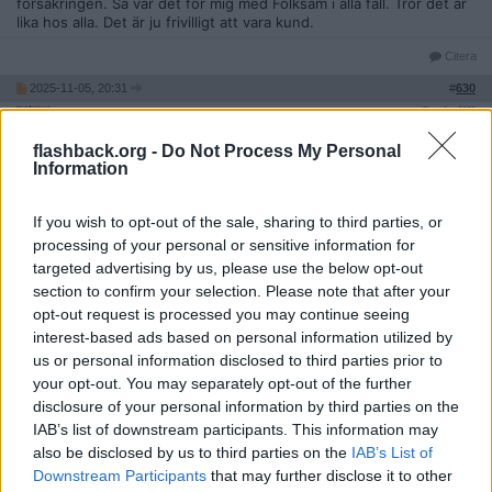
försäkringen. Så var det för mig med Folksam i alla fall. Tror det är
lika hos alla. Det är ju frivilligt att vara kund.
Citera
2025-11-05, 20:31
#
630
Reg: Jun 2025
swedenistani
Inlägg: 1 031
Medlem
flashback.org -
Do Not Process My Personal
Citat:
Information
Ursprungligen postat av
Sonny00
Nä, det brukar komma en eller två påminnelser. Sen upphör
If you wish to opt-out of the sale, sharing to third parties, or
försäkringen. Så var det för mig med Folksam i alla fall. Tror
processing of your personal or sensitive information for
det är lika hos alla. Det är ju frivilligt att vara kund.
targeted advertising by us, please use the below opt-out
section to confirm your selection. Please note that after your
tack för info.
opt-out request is processed you may continue seeing
interest-based ads based on personal information utilized by
Citera
us or personal information disclosed to third parties prior to
your opt-out. You may separately opt-out of the further
disclosure of your personal information by third parties on the
2025-11-05, 20:45
#
631
IAB’s list of downstream participants. This information may
Reg: Dec 2019
Sonny00
Inlägg: 5 873
also be disclosed by us to third parties on the
IAB’s List of
Medlem
Downstream Participants
that may further disclose it to other
Citat: