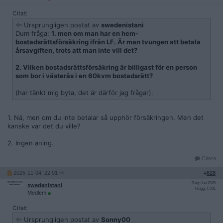
Citat:
Ursprungligen postat av
swedenistani
Dum fråga:
1. men om man har en hem-
bostadsrättsförsäkring ifrån LF. Är man tvungen att betala
årsavgiften, trots att man inte vill det?
2. Vilken bostadsrättsförsäkring är billigast för en person
som bor i västerås i en 60kvm bostadsrätt?
(har tänkt mig byta, det är därför jag frågar).
1. Nä, men om du inte betalar så upphör försäkringen. Men det
kanske var det du ville?
2. Ingen aning.
Citera
2025-11-04, 22:01
#
628
Reg: Jun 2025
swedenistani
Inlägg: 1 031
Medlem
Citat:
Ursprungligen postat av
Sonny00