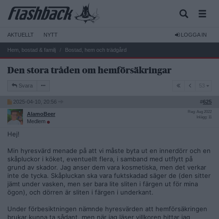
AKTUELLT
NYTT
LOGGA IN
Hem, bostad & familj
Bostad, hem och trädgård
Den stora tråden om hemförsäkringar
53
Svara
53
2025-04-10, 20:56
#
625
Reg: Aug 2022
AlamoBeer
Inlägg: 11
Medlem
Hej!
Min hyresvärd menade på att vi måste byta ut en innerdörr och en
skåpluckor i köket, eventuellt flera, i samband med utflytt på
grund av skador. Jag anser dem vara kosmetiska, men det verkar
inte de tycka. Skåpluckan ska vara fuktskadad säger de (den sitter
jämt under vasken, men ser bara lite sliten i färgen ut för mina
ögon), och dörren är sliten i färgen i underkant.
Under förbesiktningen nämnde hyresvärden att hemförsäkringen
brukar kunna ta sådant, men när jag läser villkoren hittar jag