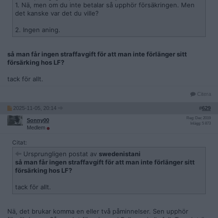
1. Nä, men om du inte betalar så upphör försäkringen. Men
det kanske var det du ville?
2. Ingen aning.
så man får ingen straffavgift för att man inte förlänger sitt
försärking hos LF?
tack för allt.
Citera
2025-11-05, 20:14
#
629
Reg: Dec 2019
Sonny00
Inlägg: 5 873
Medlem
Citat:
Ursprungligen postat av
swedenistani
så man får ingen straffavgift för att man inte förlänger sitt
försärking hos LF?
tack för allt.
Nä, det brukar komma en eller två påminnelser. Sen upphör