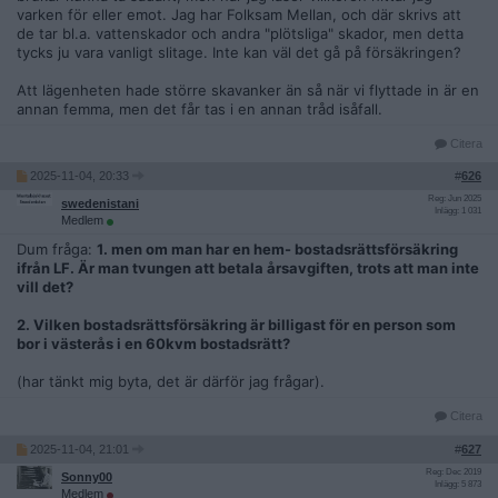
varken för eller emot. Jag har Folksam Mellan, och där skrivs att
de tar bl.a. vattenskador och andra "plötsliga" skador, men detta
tycks ju vara vanligt slitage. Inte kan väl det gå på försäkringen?
Att lägenheten hade större skavanker än så när vi flyttade in är en
annan femma, men det får tas i en annan tråd isåfall.
Citera
2025-11-04, 20:33
#
626
Reg: Jun 2025
swedenistani
Inlägg: 1 031
Medlem
Dum fråga:
1. men om man har en hem- bostadsrättsförsäkring
ifrån LF. Är man tvungen att betala årsavgiften, trots att man inte
vill det?
2. Vilken bostadsrättsförsäkring är billigast för en person som
bor i västerås i en 60kvm bostadsrätt?
(har tänkt mig byta, det är därför jag frågar).
Citera
2025-11-04, 21:01
#
627
Reg: Dec 2019
Sonny00
Inlägg: 5 873
Medlem