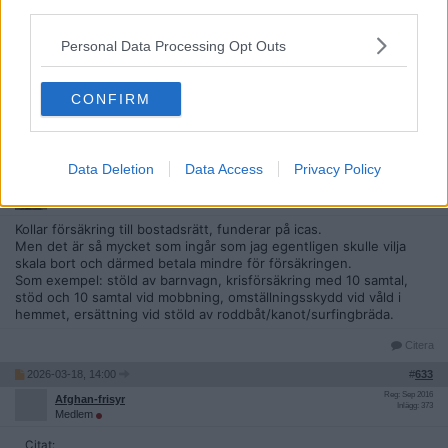
third parties.
Ursprungligen postat av
swedenistani
tack för info.
Personal Data Processing Opt Outs
Men det normala är ju att man kontaktar bolaget och säger upp
CONFIRM
försäkringen.
Citera
2026-01-24, 19:39
#
632
Data Deletion
Data Access
Privacy Policy
Reg: Sep 2023
Kanastra
Inlägg: 1 182
Medlem
Kollar försäkring till bostadsrätt, funderar på icas.
Men det är så mycket som ingår som jag egentligen skulle vilja
skala bort och därmed betala mindre för försäkringen.
Som exempel: stöld av barnvagn, krisförsäkring med 10 samtal,
stöd och 10 samtal vid mobbning, omställningsskydd vid våld i
hemmet, ersättning vid stöld av roddbåt/kanot/surfingbräda.
Citera
2026-03-18, 14:00
#
633
Reg: Sep 2016
Afghan-frisyr
Inlägg: 373
Medlem
Citat: