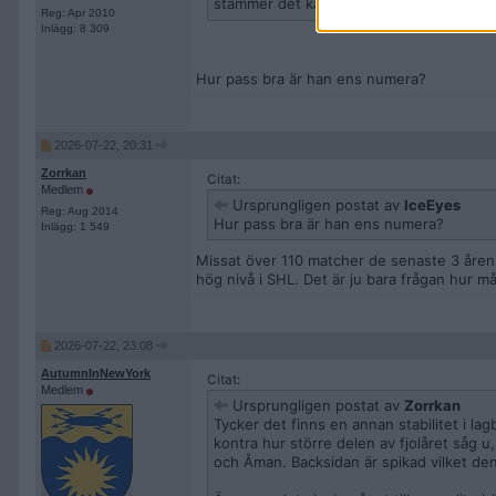
stämmer det kan ju dom flesta lagen bar
Reg: Apr 2010
Inlägg: 8 309
Hur pass bra är han ens numera?
2026-07-22, 20:31
Zorrkan
Citat:
Medlem
Ursprungligen postat av
IceEyes
Reg: Aug 2014
Hur pass bra är han ens numera?
Inlägg: 1 549
Missat över 110 matcher de senaste 3 åren. 
hög nivå i SHL. Det är ju bara frågan hur m
2026-07-22, 23:08
AutumnInNewYork
Citat:
Medlem
Ursprungligen postat av
Zorrkan
Tycker det finns en annan stabilitet i la
kontra hur större delen av fjolåret såg 
och Åman. Backsidan är spikad vilket den 