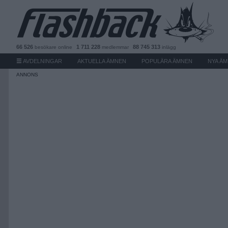
66 526
1 711 228
88 745 313
besökare
online
medlemmar
inlägg
AVDELNINGAR
AKTUELLA ÄMNEN
POPULÄRA ÄMNEN
NYA Ä