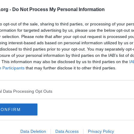
.org -
Do Not Process My Personal Information
lle Järnkrok är klar för Brynäs.
to opt-out of the sale, sharing to third parties, or processing of your per
formation for targeted advertising by us, please use the below opt-out s
817732430663827
r selection. Please note that after your opt-out request is processed y
eing interest-based ads based on personal information utilized by us or
disclosed to third parties prior to your opt-out. You may separately opt-
a vaska säsongen och ge guld till Brynäs
losure of your personal information by third parties on the IAB’s list of
. This information may also be disclosed by us to third parties on the
IA
årige Marcus J, som dessutom gör poäng, i laget?
Participants
that may further disclose it to other third parties.
l Data Processing Opt Outs
lle Järnkrok är klar för Brynäs.
CONFIRM
817732430663827
Data Deletion
Data Access
Privacy Policy