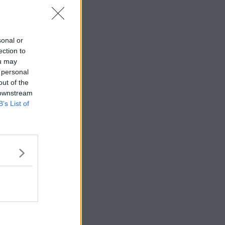
#
594
sonal or
ection to
ou may
 personal
out of the
 downstream
B’s List of
Citera
#
595