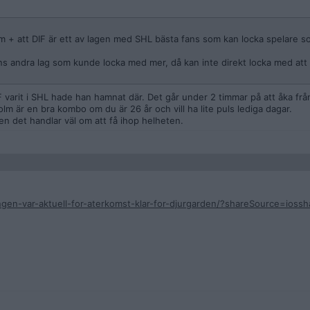
olm + att DIF är ett av lagen med SHL bästa fans som kan locka spelare
s andra lag som kunde locka med mer, då kan inte direkt locka med att 
F varit i SHL hade han hamnat där. Det går under 2 timmar på att åka från
m är en bra kombo om du är 26 år och vill ha lite puls lediga dagar.
en det handlar väl om att få ihop helheten.
ingen-var-aktuell-for-aterkomst-klar-for-djurgarden/?shareSource=ioss