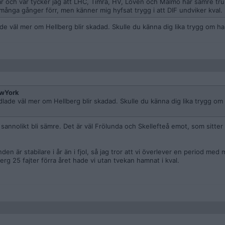
här och var tycker jag att LHC, Timrå, HV, Löven och Malmö har sämre tru
 många gånger förr, men känner mig hyfsat trygg i att DIF undviker kval.
de väl mer om Hellberg blir skadad. Skulle du känna dig lika trygg om h
wYork
lade väl mer om Hellberg blir skadad. Skulle du känna dig lika trygg om
annolikt bli sämre. Det är väl Frölunda och Skellefteå emot, som sitter
n är stabilare i år än i fjol, så jag tror att vi överlever en period med
rg 25 fajter förra året hade vi utan tvekan hamnat i kval.