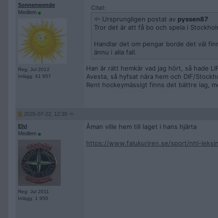
Sonnenwende
Citat:
Medlem
Ursprungligen postat av
pyssen87
Tror det är att få bo och spela i Stockh
Handlar det om pengar borde det väl finn
ännu i alla fall.
Han är rätt hemkär vad jag hört, så hade LI
Reg: Jul 2012
Avesta, så hyfsat nära hem och DIF/Stockhol
Inlägg: 41 657
Rent hockeymässigt finns det bättre lag, m
2026-07-22, 12:39
Åman ville hem till laget i hans hjärta
Elvi
Medlem
https://www.falukuriren.se/sport/nhl-leks
Reg: Jul 2011
Inlägg: 1 950