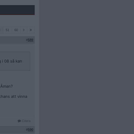
0
51
60
#
589
g i 08 så kan
m Åman?
chans att vinna
Citera
#
590