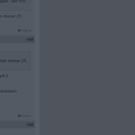
pper. Sen tror
an missar 25
Citera
#
598
 han missar 25
 på 2
 mediokert
Citera
#
599