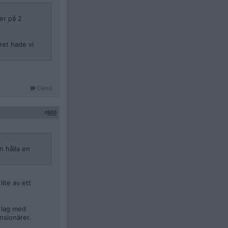
er på 2
ret hade vi
Citera
#
600
n hålla en
ite av ett
t lag med
nsionärer.