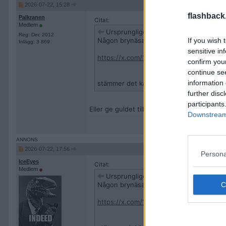
2026-07-22, 15:28
flashback
Palkranen
Citat:
Medlem
Ursprungligen postat av
pyssen87
Reg: Dec 2012
Någon brynäsare på twitter skriver att Ca
If you wish 
Inlägg: 3 869
sensitive in
https://x.com/1912Brynas/status/2079
confirm you
continue se
information 
stämmer det kan ju dom flesta lagen bar
further disc
participants
Eller ge guldet till FBK med tanke på jämn
Downstream 
2026-07-22, 17:56
Persona
IceEyes
Citat:
Medlem
Ursprungligen postat av
pyssen87
Någon brynäsare på twitter skriver att Ca
https://x.com/1912Brynas/status/2079