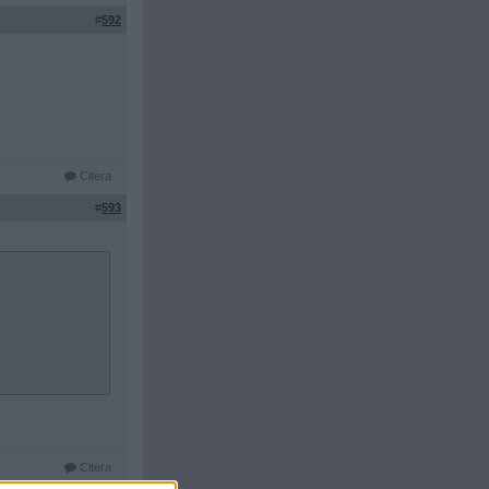
#
592
Citera
#
593
Citera