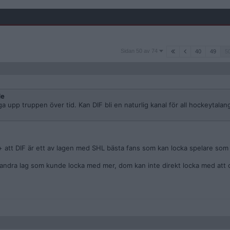
Sidan
Sidan 50 av 74
40
49
5
50
av
74
de
a upp truppen över tid. Kan DIF bli en naturlig kanal för all hockeytalan
m + att DIF är ett av lagen med SHL bästa fans som kan locka spelare so
andra lag som kunde locka med mer, dom kan inte direkt locka med att 