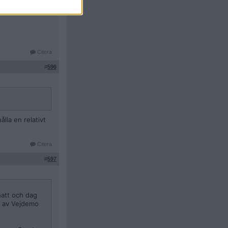
Citera
#
596
lla en relativt
Citera
#
597
natt och dag
na av Vejdemo