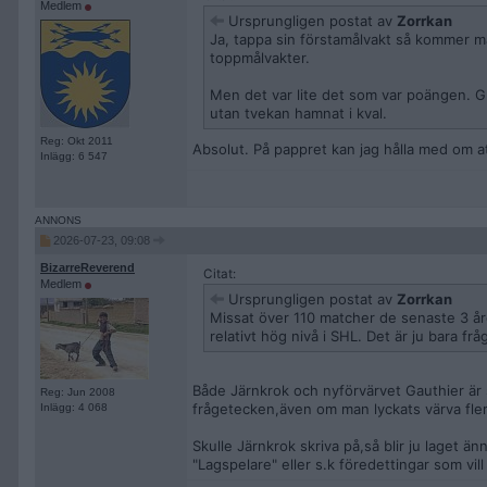
Medlem
Ursprungligen postat av
Zorrkan
Ja, tappa sin förstamålvakt så kommer ma
toppmålvakter.
Men det var lite det som var poängen. Grun
utan tvekan hamnat i kval.
Reg: Okt 2011
Absolut. På pappret kan jag hålla med om at
Inlägg: 6 547
2026-07-23, 09:08
BizarreReverend
Citat:
Medlem
Ursprungligen postat av
Zorrkan
Missat över 110 matcher de senaste 3 åre
relativt hög nivå i SHL. Det är ju bara f
Både Järnkrok och nyförvärvet Gauthier är s
Reg: Jun 2008
frågetecken,även om man lyckats värva flera
Inlägg: 4 068
Skulle Järnkrok skriva på,så blir ju laget 
"Lagspelare" eller s.k föredettingar som vi