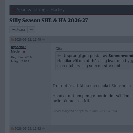
Sport & träning
Hockey
Silly Season SHL & HA 2026-27
Svara
2026-07-22, 11:49
pyssen87
Citat:
Medlem
Ursprungligen postat av
Sonnenwen
Reg: Dec 2016
Handlar väl om att hålla sig kvar och bygg
Inlägg: 5 837
man etablera sig som en storklubb.
Tror det är att få bo och spela i Stockhol
Handlar det om pengar borde det väl finns 
heller ännu i alla fall.
__________________
Senast redigerad av pyssen87 2026-07-22 kl. 11:51.
2026-07-22, 11:52