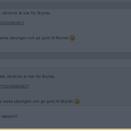
 Järnkrok är klar för Brynäs.
732430663827
aska säsongen och ge guld till Brynäs
lle Järnkrok är klar för Brynäs.
817732430663827
a vaska säsongen och ge guld till Brynäs
 lagsport!