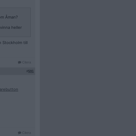
 som Åman?
vinna heller
 Stockholm till
Citera
#
591
harebutton
Citera