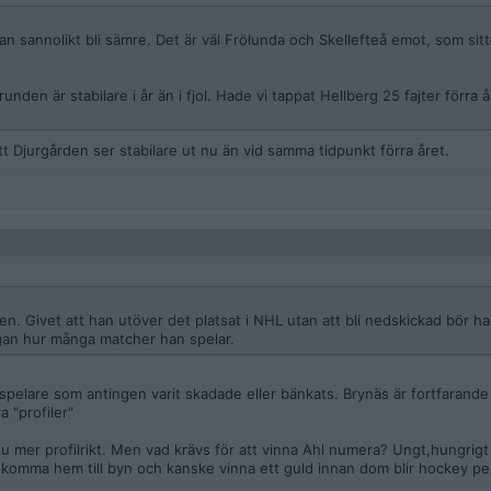
n sannolikt bli sämre. Det är väl Frölunda och Skellefteå emot, som sitt
den är stabilare i år än i fjol. Hade vi tappat Hellberg 25 fajter förra å
t Djurgården ser stabilare ut nu än vid samma tidpunkt förra året.
n. Givet att han utöver det platsat i NHL utan att bli nedskickad bör ha
rågan hur många matcher han spelar.
pelare som antingen varit skadade eller bänkats. Brynäs är fortfarande l
 "profiler"
ännu mer profilrikt. Men vad krävs för att vinna Ahl numera? Ungt,hungrig
ll komma hem till byn och kanske vinna ett guld innan dom blir hockey pe