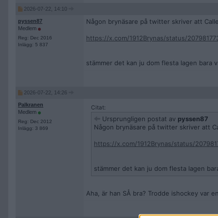
2026-07-22, 14:10
Någon brynäsare på twitter skriver att Calle
pyssen87
Medlem
https://x.com/1912Brynas/status/2079817
Reg: Dec 2016
Inlägg: 5 837
stämmer det kan ju dom flesta lagen bara v
2026-07-22, 14:26
Palkranen
Citat:
Medlem
Ursprungligen postat av
pyssen87
Reg: Dec 2012
Någon brynäsare på twitter skriver att Ca
Inlägg: 3 869
https://x.com/1912Brynas/status/2079
stämmer det kan ju dom flesta lagen bar
Aha, är han SÅ bra? Trodde ishockey var en