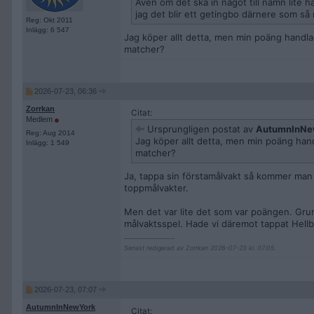
Även om det ska in något till namn lite 
jag det blir ett getingbo därnere som så
Reg: Okt 2011
Inlägg: 6 547
Jag köper allt detta, men min poäng handla
matcher?
2026-07-23, 06:36
Zorrkan
Citat:
Medlem
Ursprungligen postat av
AutumnInNe
Reg: Aug 2014
Jag köper allt detta, men min poäng hand
Inlägg: 1 549
matcher?
Ja, tappa sin förstamålvakt så kommer man s
toppmålvakter.
Men det var lite det som var poängen. Grunde
målvaktsspel. Hade vi däremot tappat Hellbe
__________________
Senast redigerad av Zorrkan 2026-07-23 kl. 07:05.
2026-07-23, 07:07
AutumnInNewYork
Citat: