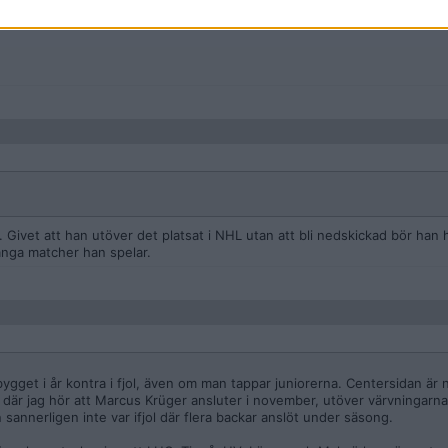
a vaska säsongen och ge guld till Brynäs
Givet att han utöver det platsat i NHL utan att bli nedskickad bör han hå
ånga matcher han spelar.
gbygget i år kontra i fjol, även om man tappar juniorerna. Centersidan är 
u, där jag hör att Marcus Krüger ansluter i november, utöver värvningar
sannerligen inte var ifjol där flera backar anslöt under säsong.