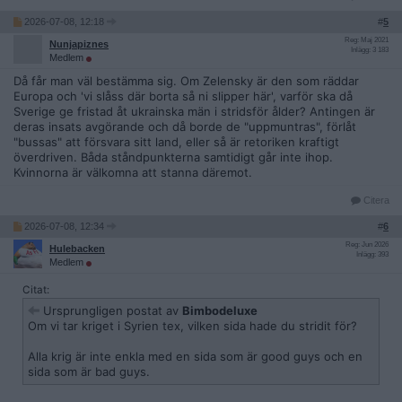
2026-07-08, 12:18
#
5
Reg: Maj 2021
Nunjapiznes
Inlägg: 3 183
Medlem
Då får man väl bestämma sig. Om Zelensky är den som räddar
Europa och 'vi slåss där borta så ni slipper här', varför ska då
Sverige ge fristad åt ukrainska män i stridsför ålder? Antingen är
deras insats avgörande och då borde de "uppmuntras", förlåt
"bussas" att försvara sitt land, eller så är retoriken kraftigt
överdriven. Båda ståndpunkterna samtidigt går inte ihop.
Kvinnorna är välkomna att stanna däremot.
Citera
2026-07-08, 12:34
#
6
Reg: Jun 2026
Hulebacken
Inlägg: 393
Medlem
Citat:
Ursprungligen postat av
Bimbodeluxe
Om vi tar kriget i Syrien tex, vilken sida hade du stridit för?
Alla krig är inte enkla med en sida som är good guys och en
sida som är bad guys.