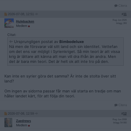
Citera
2026-07-08, 12:51
#
11
Reg: Jun 2026
Hulebacken
Inlägg: 393
Medlem
Citat:
Ursprungligen postat av
Bimbodeluxe
Nä men de försvarar väl sitt land och sin identitet. Vettefan
om det ens var möjligt i Syrienkriget. Så min teori är att vissa
krig är lättare att känna att man vill dra ifrån än andra. Men
det är bara min teori. Det är helt ok att inte tro på den.
Kan inte en syrier göra det samma? Är inte de stolta över sitt
land?
Om ingen av sidorna passar får man väl starta en tredje om man
håller landet kärt, för att följa din teori.
Citera
2026-07-08, 12:59
#
12
Reg: Jun 2008
Zaedrews
Inlägg: 54 060
Medlem