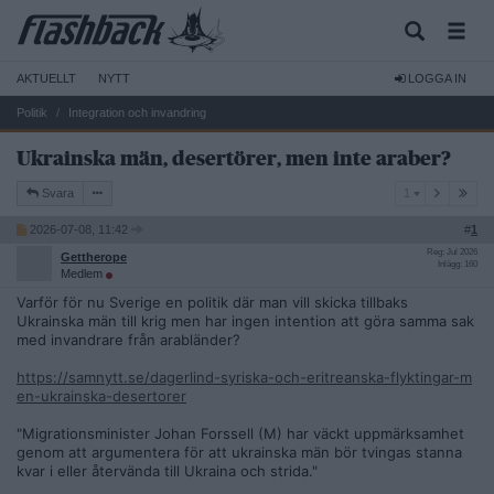
AKTUELLT
NYTT
LOGGA IN
Politik
Integration och invandring
Ukrainska män, desertörer, men inte araber?
1
Svara
1
2026-07-08, 11:42
#
1
Reg: Jul 2026
Gettherope
Inlägg: 160
Medlem
Varför för nu Sverige en politik där man vill skicka tillbaks
Ukrainska män till krig men har ingen intention att göra samma sak
med invandrare från arabländer?
https://samnytt.se/dagerlind-syriska-och-eritreanska-flyktingar-m
en-ukrainska-desertorer
"Migrationsminister Johan Forssell (M) har väckt uppmärksamhet
genom att argumentera för att ukrainska män bör tvingas stanna
kvar i eller återvända till Ukraina och strida."