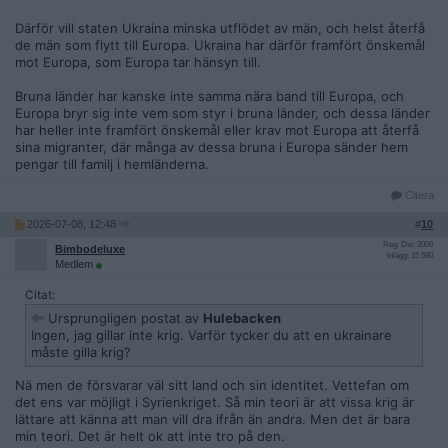
Därför vill staten Ukraina minska utflödet av män, och helst återfå
de män som flytt till Europa. Ukraina har därför framfört önskemål
mot Europa, som Europa tar hänsyn till.
Bruna länder har kanske inte samma nära band till Europa, och
Europa bryr sig inte vem som styr i bruna länder, och dessa länder
har heller inte framfört önskemål eller krav mot Europa att återfå
sina migranter, där många av dessa bruna i Europa sänder hem
pengar till familj i hemländerna.
Citera
2026-07-08, 12:48
#
10
Reg: Dec 2006
Bimbodeluxe
Inlägg: 15 580
Medlem
Citat:
Ursprungligen postat av
Hulebacken
Ingen, jag gillar inte krig. Varför tycker du att en ukrainare
måste gilla krig?
Nä men de försvarar väl sitt land och sin identitet. Vettefan om
det ens var möjligt i Syrienkriget. Så min teori är att vissa krig är
lättare att känna att man vill dra ifrån än andra. Men det är bara
min teori. Det är helt ok att inte tro på den.