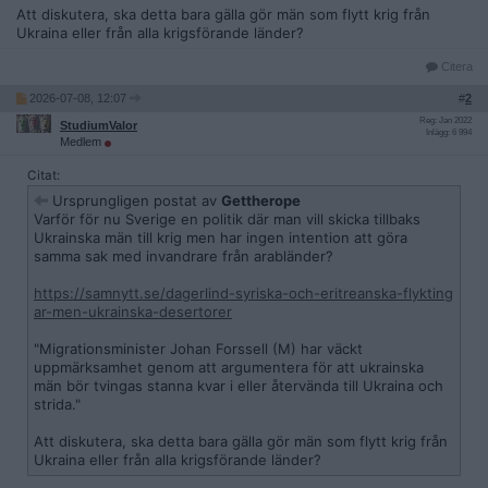
Att diskutera, ska detta bara gälla gör män som flytt krig från
Ukraina eller från alla krigsförande länder?
Citera
2026-07-08, 12:07
#
2
Reg: Jan 2022
StudiumValor
Inlägg: 6 994
Medlem
Citat:
Ursprungligen postat av
Gettherope
Varför för nu Sverige en politik där man vill skicka tillbaks
Ukrainska män till krig men har ingen intention att göra
samma sak med invandrare från arabländer?
https://samnytt.se/dagerlind-syriska-och-eritreanska-flykting
ar-men-ukrainska-desertorer
"Migrationsminister Johan Forssell (M) har väckt
uppmärksamhet genom att argumentera för att ukrainska
män bör tvingas stanna kvar i eller återvända till Ukraina och
strida."
Att diskutera, ska detta bara gälla gör män som flytt krig från
Ukraina eller från alla krigsförande länder?