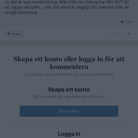
Jo det är sjuk snedvridning. Män från tex Eritrea har fått PUT för
att slippa värnplikt... När det alltså är olagligt för svenska män att
undgå mönstring.
Citera
1
Svara
1
Skapa ett konto eller logga in för att
kommentera
Du måste vara medlem för att kunna kommentera
Skapa ett konto
Det är enkelt att registrera ett nytt konto
Bli medlem
Logga in