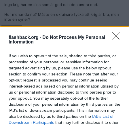
Inga krig har en sida som är god och den andra ond.
Hur menar du nu? Måste en ukrainare tycka att krig är bra, men
inte en syrier?
__________________
Senast redigerad av Hulebacken 2026-07-08 kl. 12:40.
flashback.org -
Do Not Process My Personal
Citera
Information
2026-07-08, 12:42
#
7
Reg: Dec 2006
Bimbodeluxe
If you wish to opt-out of the sale, sharing to third parties, or
Inlägg: 15 580
Medlem
processing of your personal or sensitive information for
Citat:
targeted advertising by us, please use the below opt-out
Ursprungligen postat av
Hulebacken
section to confirm your selection. Please note that after your
Inga krig har en sida som är god och den andra ond.
opt-out request is processed you may continue seeing
interest-based ads based on personal information utilized by
Hur menar du nu? Måste en ukrainare tycka att krig är bra,
us or personal information disclosed to third parties prior to
men inte en syrier?
your opt-out. You may separately opt-out of the further
Frågan jag ställde var om du var syrier under Syrienkriget, vilken
disclosure of your personal information by third parties on the
sida hade du stridit för?
IAB’s list of downstream participants. This information may
also be disclosed by us to third parties on the
IAB’s List of
Citera
Downstream Participants
that may further disclose it to other
2026-07-08, 12:44
#
8
third parties.