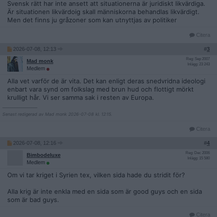
Svensk rätt har inte ansett att situationerna är juridiskt likvärdiga.
Är situationen likvärdoig skall människorna behandlas likvärdigt.
Men det finns ju gråzoner som kan utnyttjas av politiker
Citera
2026-07-08, 12:13
#
3
Reg: Sep 2007
Mad monk
Inlägg: 23 243
Medlem
Alla vet varför de är vita. Det kan enligt deras snedvridna ideologi
enbart vara synd om folkslag med brun hud och flottigt mörkt
krulligt hår. Vi ser samma sak i resten av Europa.
__________________
Senast redigerad av Mad monk 2026-07-08 kl. 12:15.
Citera
2026-07-08, 12:16
#
4
Reg: Dec 2006
Bimbodeluxe
Inlägg: 15 580
Medlem
Om vi tar kriget i Syrien tex, vilken sida hade du stridit för?
Alla krig är inte enkla med en sida som är good guys och en sida
som är bad guys.
Citera