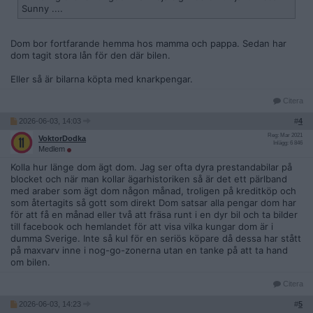
Sunny ....
Dom bor fortfarande hemma hos mamma och pappa. Sedan har
dom tagit stora lån för den där bilen.
Eller så är bilarna köpta med knarkpengar.
Citera
2026-06-03, 14:03
#
4
Reg: Mar 2021
VoktorDodka
Inlägg: 6 846
Medlem
Kolla hur länge dom ägt dom. Jag ser ofta dyra prestandabilar på
blocket och när man kollar ägarhistoriken så är det ett pärlband
med araber som ägt dom någon månad, troligen på kreditköp och
som återtagits så gott som direkt Dom satsar alla pengar dom har
för att få en månad eller två att fräsa runt i en dyr bil och ta bilder
till facebook och hemlandet för att visa vilka kungar dom är i
dumma Sverige. Inte så kul för en seriös köpare då dessa har stått
på maxvarv inne i nog-go-zonerna utan en tanke på att ta hand
om bilen.
Citera
2026-06-03, 14:23
#
5