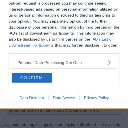
opt-out request is processed you may continue seeing
- Lånar bilen av släkten, vänner osv
interest-based ads based on personal information utilized by
Vit och BMW alla gånger. Ibland vit Mercedes
us or personal information disclosed to third parties prior to
your opt-out. You may separately opt-out of the further
araber åker främst audi r6 numer , bmw har svalnat lite.
disclosure of your personal information by third parties on the
Citera
IAB’s list of downstream participants. This information may
also be disclosed by us to third parties on the
IAB’s List of
2026-06-03, 14:53
#
8
Downstream Participants
that may further disclose it to other
Reg: Maj 2026
Mechila
Inlägg: 1 204
third parties.
Medlem
Citat:
Personal Data Processing Opt Outs
Ursprungligen postat av
VoktorDodka
Kolla hur länge dom ägt dom. Jag ser ofta dyra prestandabilar
på blocket och när man kollar ägarhistoriken så är det ett
CONFIRM
pärlband med araber som ägt dom någon månad, troligen på
kreditköp och som återtagits så gott som direkt Dom satsar
alla pengar dom har för att få en månad eller två att fräsa
runt i en dyr bil och ta bilder till facebook och hemlandet för
Data Deletion
Data Access
Privacy Policy
att visa vilka kungar dom är i dumma Sverige. Inte så kul för
en seriös köpare då dessa har stått på maxvarv inne i nog-
go-zonerna utan en tanke på att ta hand om bilen.
Jag hade en ung kollega som en dag kom till jobbet i en nyinköpt