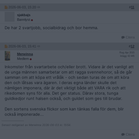
2026-06-03, 15:20
#
11
sjakbajs
Bannlyst
De har 2 svartjobb, socialbidrag och bor hemma.
Citera
2026-06-03, 15:41
#
12
Reg: Apr 2015
Merwinna
Inlägg: 42 445
Medlem
Inkomster från svartarbete och/eller brott. Vidare är det vanligt att
de unga männen samarbetar om att ragga svennehoror, så de går
samman om att köpa ett vrålåk - och sedan turas de om att köra
den och låtsas vara ägaren. I deras egna länder skulle det
nämligen imponera, där är det viktigt både att VARA rik och att
rikedomen syns för alla. Det ger status. Därav stora, tunga
guldkedjor runt halsen också, och guldet som ges till brudar.
Den sortens svenska flickor som kan tänkas falla för dem, blir
också imponerade...
__________________
Senast redigerad av Merwinna 2026-06-03 kl. 15:54.
Citera