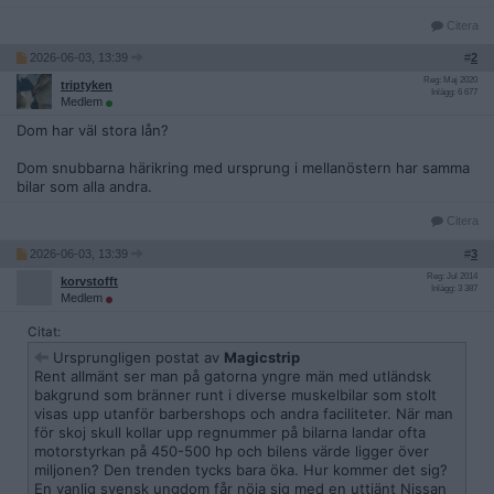
Citera
2026-06-03, 13:39
#
2
Reg: Maj 2020
triptyken
Inlägg: 6 677
Medlem
Dom har väl stora lån?
Dom snubbarna härikring med ursprung i mellanöstern har samma
bilar som alla andra.
Citera
2026-06-03, 13:39
#
3
Reg: Jul 2014
korvstofft
Inlägg: 3 387
Medlem
Citat:
Ursprungligen postat av
Magicstrip
Rent allmänt ser man på gatorna yngre män med utländsk
bakgrund som bränner runt i diverse muskelbilar som stolt
visas upp utanför barbershops och andra faciliteter. När man
för skoj skull kollar upp regnummer på bilarna landar ofta
motorstyrkan på 450-500 hp och bilens värde ligger över
miljonen? Den trenden tycks bara öka. Hur kommer det sig?
En vanlig svensk ungdom får nöja sig med en uttjänt Nissan