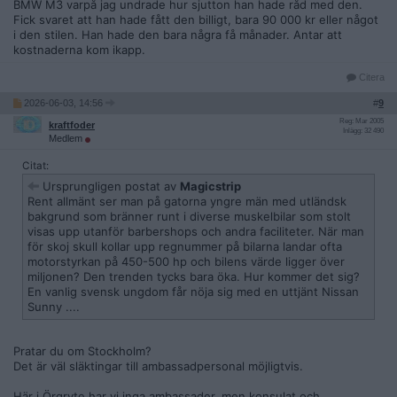
BMW M3 varpå jag undrade hur sjutton han hade råd med den.
Fick svaret att han hade fått den billigt, bara 90 000 kr eller något
i den stilen. Han hade den bara några få månader. Antar att
kostnaderna kom ikapp.
Citera
2026-06-03, 14:56
#
9
Reg: Mar 2005
kraftfoder
Inlägg: 32 490
Medlem
Citat:
Ursprungligen postat av
Magicstrip
Rent allmänt ser man på gatorna yngre män med utländsk
bakgrund som bränner runt i diverse muskelbilar som stolt
visas upp utanför barbershops och andra faciliteter. När man
för skoj skull kollar upp regnummer på bilarna landar ofta
motorstyrkan på 450-500 hp och bilens värde ligger över
miljonen? Den trenden tycks bara öka. Hur kommer det sig?
En vanlig svensk ungdom får nöja sig med en uttjänt Nissan
Sunny ....
Pratar du om Stockholm?
Det är väl släktingar till ambassadpersonal möjligtvis.
Här i Örgryte har vi inga ambassader, men konsulat och