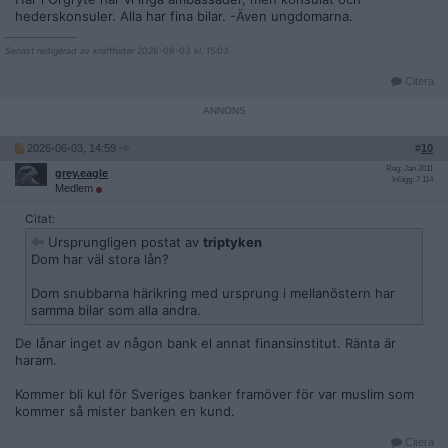
hederskonsuler. Alla har fina bilar. -Även ungdomarna.
__________________
Senast redigerad av kraftfoder 2026-06-03 kl. 15:03.
Citera
2026-06-03, 14:59
#
10
Reg: Jan 2011
grey.eagle
Inlägg: 7 114
Medlem
Citat:
Ursprungligen postat av
triptyken
Dom har väl stora lån?
Dom snubbarna härikring med ursprung i mellanöstern har
samma bilar som alla andra.
De lånar inget av någon bank el annat finansinstitut. Ränta är
haram.
Kommer bli kul för Sveriges banker framöver för var muslim som
kommer så mister banken en kund.
Citera