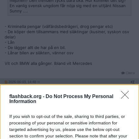
miljonen? Den trenden tycks bara öka. Hur kommer det sig?
En vanlig svensk ungdom får nöja sig med en uttjänt Nissan
Sunny ....
- Kriminella pengar (välfärdsbedrägeri, drog pengar etc)
- De köper dem tillsammans med släktingar (kusiner, syskon osv
delar)
- Lån
- De lägger allt de har på en bil.
- Lånar bilen av släkten, vänner osv
Vit och BMW alla gånger. Ibland vit Mercedes
Citera
2026-06-03, 14:48
#
7
Reg: Jul 2023
chunky000
Inlägg: 1 933
Medlem
flashback.org -
Do Not Process My Personal
Information
Citat:
Ursprungligen postat av
Niggward
If you wish to opt-out of the sale, sharing to third parties, or
- Kriminella pengar (välfärdsbedrägeri, drog pengar etc)
- De köper dem tillsammans med släktingar (kusiner, syskon
processing of your personal or sensitive information for
osv delar)
targeted advertising by us, please use the below opt-out
- Lån
section to confirm your selection. Please note that after your
- De lägger allt de har på en bil.