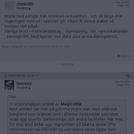
Reg: Jul 2023
chunky000
Inlägg: 1 933
Medlem
köpta med pengar från kriminell verksamhet . och så länge inte
regeringen med sd i spetsen gör något åt dessa araber så
kommer det pågå-
Vanliga brott--Assistansbidrag , utpressning, rån, narkotikahandel
, pennigtvätt, bedrägerier mot äldre plus andra åldringsbrott.
__________________
Senast redigerad av chunky000 2026-06-03 kl. 14:47.
Citera
2026-06-03, 14:40
#
6
Reg: Maj 2019
Niggward
Inlägg: 4 208
Medlem
Citat:
Ursprungligen postat av
Magicstrip
Rent allmänt ser man på gatorna yngre män med utländsk
bakgrund som bränner runt i diverse muskelbilar som stolt
visas upp utanför barbershops och andra faciliteter. När man
för skoj skull kollar upp regnummer på bilarna landar ofta
motorstyrkan på 450-500 hp och bilens värde ligger över