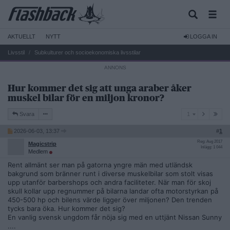
AKTUELLT
NYTT
LOGGA IN
Livsstil
Subkulturer och socioekonomiska livsstilar
Hur kommer det sig att unga araber åker
muskel bilar för en miljon kronor?
1
Svara
1
2026-06-03, 13:37
#
1
Reg: Aug 2017
Magicstrip
Inlägg: 1 044
Medlem
Rent allmänt ser man på gatorna yngre män med utländsk
bakgrund som bränner runt i diverse muskelbilar som stolt visas
upp utanför barbershops och andra faciliteter. När man för skoj
skull kollar upp regnummer på bilarna landar ofta motorstyrkan på
450-500 hp och bilens värde ligger över miljonen? Den trenden
tycks bara öka. Hur kommer det sig?
En vanlig svensk ungdom får nöja sig med en uttjänt Nissan Sunny
....