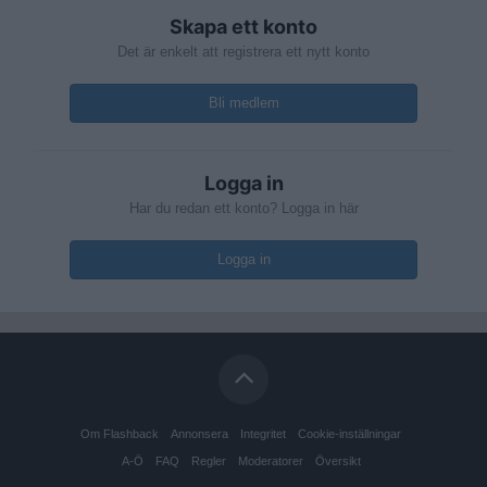
Skapa ett konto
Det är enkelt att registrera ett nytt konto
Bli medlem
Logga in
Har du redan ett konto? Logga in här
Logga in
Om Flashback
Annonsera
Integritet
Cookie-inställningar
A-Ö
FAQ
Regler
Moderatorer
Översikt