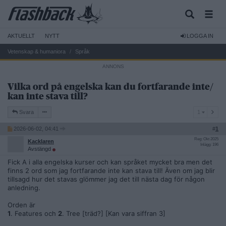
AKTUELLT
NYTT
LOGGA IN
Vetenskap & humaniora
Språk
Vilka ord på engelska kan du fortfarande inte/
kan inte stava till?
1
Svara
1
2026-06-02, 04:41
#
1
Reg: Okt 2025
Kacklaren
Inlägg: 196
Avstängd
Fick A i alla engelska kurser och kan språket mycket bra men det
finns 2 ord som jag fortfarande inte kan stava till! Även om jag blir
tillsagd hur det stavas glömmer jag det till nästa dag för någon
anledning.
Orden är
1
. Features och
2
. Tree [träd?] [Kan vara siffran 3]