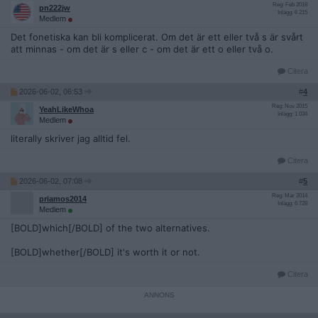
Reg: Feb 2018
pn222jw
Inlägg: 6 215
Medlem
Det fonetiska kan bli komplicerat. Om det är ett eller två s är svårt
att minnas - om det är s eller c - om det är ett o eller två o.
Citera
2026-06-02, 06:53
#
4
Reg: Nov 2015
YeahLikeWhoa
Inlägg: 1 034
Medlem
literally skriver jag alltid fel.
Citera
2026-06-02, 07:08
#
5
Reg: Mar 2014
priamos2014
Inlägg: 6 728
Medlem
[BOLD]which[/BOLD] of the two alternatives.
[BOLD]whether[/BOLD] it's worth it or not.
Citera