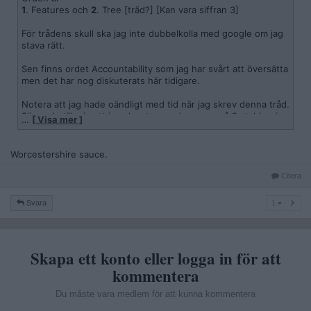
1
. Features och
2
. Tree [träd?] [Kan vara siffran 3]
För trådens skull ska jag inte dubbelkolla med google om jag
stava rätt.
Sen finns ordet Accountability som jag har svårt att översätta
men det har nog diskuterats här tidigare.
Notera att jag hade oändligt med tid när jag skrev denna tråd.
Säger du till mig att jag ska stava orden ovan på 2s tabbar jag
…
[ Visa mer ]
nog mig.
Vilka ord har ni svårt med?
Worcestershire sauce.
Får se. 😁
Citera
1
Svara
1
Skapa ett konto eller logga in för att
kommentera
Du måste vara medlem för att kunna kommentera