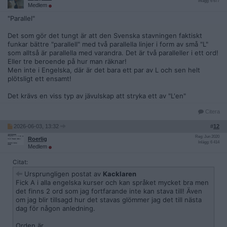
Inlägg: 6 677
Medlem
"Parallel"
Det som gör det tungt är att den Svenska stavningen faktiskt
funkar bättre "parallell" med två parallella linjer i form av små "L"
som alltså är parallella med varandra. Det är två paralleller i ett ord!
Eller tre beroende på hur man räknar!
Men inte i Engelska, där är det bara ett par av L och sen helt
plötsligt ett ensamt!
Det krävs en viss typ av jävulskap att stryka ett av "L'en"
Citera
2026-06-03, 13:32
#
12
Reg: Jun 2020
Roerlig
Inlägg: 6 414
Medlem
Citat:
Ursprungligen postat av
Kacklaren
Fick A i alla engelska kurser och kan språket mycket bra men
det finns 2 ord som jag fortfarande inte kan stava till! Även
om jag blir tillsagd hur det stavas glömmer jag det till nästa
dag för någon anledning.
Orden är