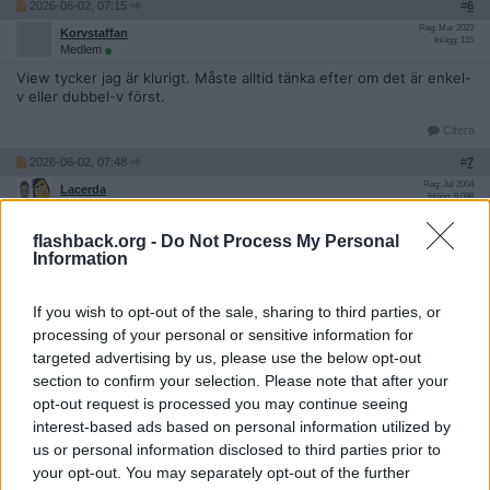
2026-06-02, 07:15
#
6
Reg: Mar 2023
Korvstaffan
Inlägg: 155
Medlem
View tycker jag är klurigt. Måste alltid tänka efter om det är enkel-
v eller dubbel-v först.
Citera
2026-06-02, 07:48
#
7
Reg: Jul 2004
Lacerda
Inlägg: 6 098
Medlem
Beautiful är ett ord som ofta spökar när man ska skriva det, jävla
flashback.org -
Do Not Process My Personal
fransmännens fel!
Information
Citera
If you wish to opt-out of the sale, sharing to third parties, or
2026-06-02, 09:02
#
8
processing of your personal or sensitive information for
Reg: Feb 2019
fjollcigg
Inlägg: 1 854
targeted advertising by us, please use the below opt-out
Medlem
section to confirm your selection. Please note that after your
Citat:
opt-out request is processed you may continue seeing
Ursprungligen postat av
Korvstaffan
interest-based ads based on personal information utilized by
View tycker jag är klurigt. Måste alltid tänka efter om det är
us or personal information disclosed to third parties prior to
enkel-v eller dubbel-v först.
your opt-out. You may separately opt-out of the further