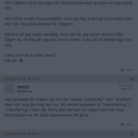
För trådens skull ska jag inte dubbelkolla med google om jag stava
rätt.
Sen finns ordet Accountability som jag har svårt att översätta men
det har nog diskuterats här tidigare.
Notera att jag hade oändligt med tid när jag skrev denna tråd.
Säger du till mig att jag ska stava orden ovan på 2s tabbar jag nog
mig.
Vilka ord har ni svårt med?
Får se. 😁
Citera
2026-06-02, 05:43
#
2
Reg: Jun 2014
vgebler
Inlägg: 1 267
Medlem
Jag brukade bli osäker på om det stavas "publically" eller "publicly",
men har nog lärt mig det nu. Ett annat exempel är "transferring" /
"transfering", men där finns det faktiskt en regel som har med
betoningen av de olika stavelserna att göra.
Citera
2026-06-02, 06:06
#
3