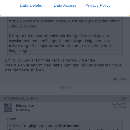
Space X har officiellt ansökt om börsnotering. Enligt
Data Deletion
Data Access
Privacy Policy
Bloomberg går bolaget mot att bli ett av börsens största när
det börjar handlas på Nasdaq med symbolen SPCX.
https://www.efn.se/klart-space-x-blir-spcx-pa-nasdaq-siktar
-mot-2-biljoner
Rimligt med en astronomisk värdering på ett bolag som
sysslar med rymden? Inget fel på bolaget i sig men man
måste nog titta i stjärnorna för att kunna räkna hem detta
långsiktigt.
1,75 till 2T verkar kommer vara värdering vid entre.
Potentialen är enorm med räkna hem den på fundamenta finns ju
inte närmaste 10 åren.
Citera
2026-05-22, 23:46
#
10
Reg: Aug 2025
Riksreptilen
Inlägg: 4 990
Medlem
Citat:
Ursprungligen postat av
Dettanamn