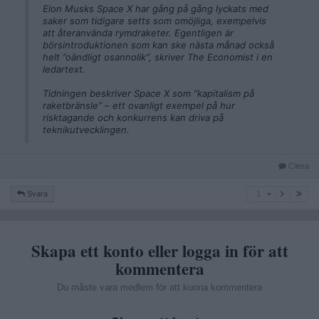
Elon Musks Space X har gång på gång lyckats med
saker som tidigare setts som omöjliga, exempelvis
att återanvända rymdraketer. Egentligen är
börsintroduktionen som kan ske nästa månad också
helt ”oändligt osannolik”, skriver The Economist i en
ledartext.
Tidningen beskriver Space X som ”kapitalism på
raketbränsle” – ett ovanligt exempel på hur
risktagande och konkurrens kan driva på
teknikutvecklingen.
Citera
1
Svara
1
Skapa ett konto eller logga in för att
kommentera
Du måste vara medlem för att kunna kommentera