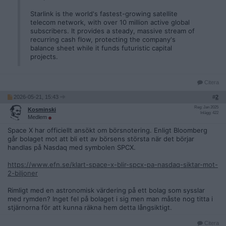
Starlink is the world's fastest-growing satellite
telecom network, with over 10 million active global
subscribers. It provides a steady, massive stream of
recurring cash flow, protecting the company's
balance sheet while it funds futuristic capital
projects.
Citera
2026-05-21, 15:43
#
2
Reg: Jan 2025
Kosminski
Inlägg: 422
Medlem
Space X har officiellt ansökt om börsnotering. Enligt Bloomberg
går bolaget mot att bli ett av börsens största när det börjar
handlas på Nasdaq med symbolen SPCX.
https://www.efn.se/klart-space-x-blir-spcx-pa-nasdaq-siktar-mot-
2-biljoner
Rimligt med en astronomisk värdering på ett bolag som sysslar
med rymden? Inget fel på bolaget i sig men man måste nog titta i
stjärnorna för att kunna räkna hem detta långsiktigt.
Citera