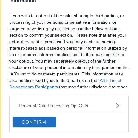
Musk holds 93.6% of the Class B super-voting
Information
shares that won’t be available to the public in
the offering.. Despite aiming to become the
If you wish to opt-out of the sale, sharing to third parties, or
largest IPO in history, Musk will still hold more
than 50% of the voting power once SpaceX
processing of your personal or sensitive information for
lists.
targeted advertising by us, please use the below opt-out
section to confirm your selection. Please note that after your
opt-out request is processed you may continue seeing
85% av rösterna är siffror jag sett. EFTER IPO
interest-based ads based on personal information utilized by
Citera
us or personal information disclosed to third parties prior to
your opt-out. You may separately opt-out of the further
2026-05-22, 19:41
#
8
disclosure of your personal information by third parties on the
Reg: Apr 2025
Dettanamn
Inlägg: 233
IAB’s list of downstream participants. This information may
Medlem
also be disclosed by us to third parties on the
IAB’s List of
Finns massor av spekulationer om att SpaceX och Tesla skall göra
en merge. Hög sannolikhet för det har jag.
Downstream Participants
that may further disclose it to other
third parties.
Citera
Personal Data Processing Opt Outs
2026-05-22, 19:47
#
9
Reg: Apr 2025
Dettanamn
Inlägg: 233
Medlem
CONFIRM
Citat:
Ursprungligen postat av
Kosminski