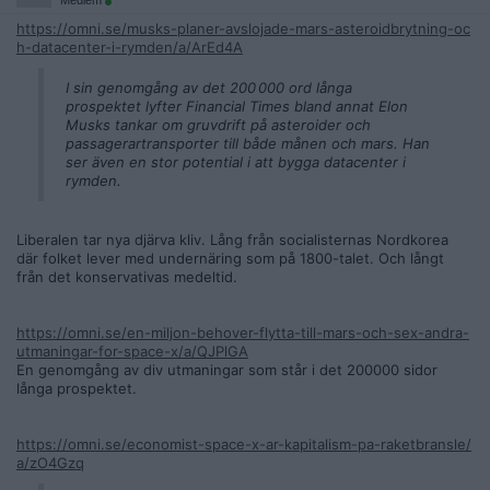
Medlem
https://omni.se/musks-planer-avslojade-mars-asteroidbrytning-oc
h-datacenter-i-rymden/a/ArEd4A
I sin genomgång av det 200 000 ord långa
prospektet lyfter Financial Times bland annat Elon
Musks tankar om gruvdrift på asteroider och
passagerartransporter till både månen och mars. Han
ser även en stor potential i att bygga datacenter i
rymden.
Liberalen tar nya djärva kliv. Lång från socialisternas Nordkorea
där folket lever med undernäring som på 1800-talet. Och långt
från det konservativas medeltid.
https://omni.se/en-miljon-behover-flytta-till-mars-och-sex-andra-
utmaningar-for-space-x/a/QJPlGA
En genomgång av div utmaningar som står i det 200000 sidor
långa prospektet.
https://omni.se/economist-space-x-ar-kapitalism-pa-raketbransle/
a/zO4Gzq