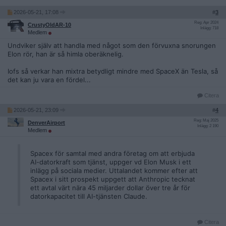
2026-05-21, 17:08
#
3
Reg: Apr 2024
CrustyOldAR-10
Inlägg: 718
Medlem
Undviker själv att handla med något som den förvuxna snorungen
Elon rör, han är så himla oberäknelig.
Iofs så verkar han mixtra betydligt mindre med SpaceX än Tesla, så
det kan ju vara en fördel...
Citera
2026-05-21, 23:09
#
4
Reg: Maj 2025
DenverAirport
Inlägg: 2 190
Medlem
Spacex för samtal med andra företag om att erbjuda
AI-datorkraft som tjänst, uppger vd Elon Musk i ett
inlägg på sociala medier. Uttalandet kommer efter att
Spacex i sitt prospekt uppgett att Anthropic tecknat
ett avtal värt nära 45 miljarder dollar över tre år för
datorkapacitet till AI-tjänsten Claude.
Citera