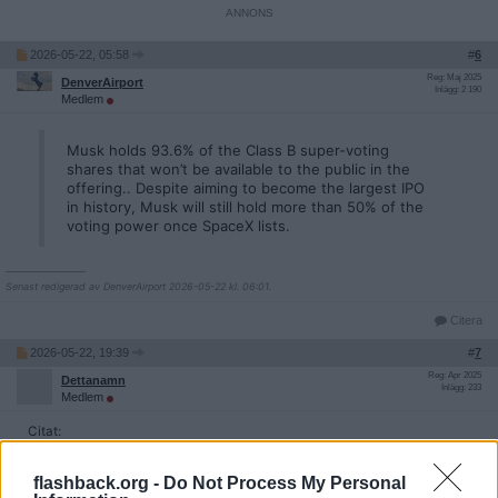
2026-05-22, 05:58
#
6
Reg: Maj 2025
DenverAirport
Inlägg: 2 190
Medlem
Musk holds 93.6% of the Class B super-voting
shares that won’t be available to the public in the
offering.. Despite aiming to become the largest IPO
in history, Musk will still hold more than 50% of the
voting power once SpaceX lists.
__________________
Senast redigerad av DenverAirport 2026-05-22 kl. 06:01.
Citera
2026-05-22, 19:39
#
7
Reg: Apr 2025
Dettanamn
Inlägg: 233
Medlem
Citat:
Ursprungligen postat av
DenverAirport
flashback.org -
Do Not Process My Personal