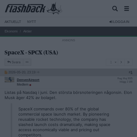
AKTUELLT
NYTT
LOGGA IN
Ekonomi
Aktier
SpaceX - SPCX (USA)
1
Svara
1
2026-05-20, 23:19
#
1
Reg: Maj 2025
DenverAirport
Inlägg: 2 190
Medlem
Listas på Nasdaq i juni. Den största börsnoteringen någonsin. Elon
Musk äger 42% av bolaget.
SpaceX commands over 80% of the global
commercial space launch market. By pioneering
reusable rocket technology, the company has
slashed launch costs dramatically, making space
access economically viable and pricing out
competitors.