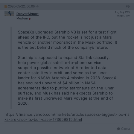
2026-05-22, 00:06
#
5
Reg: Maj 2025
DenverAirport
Inlägg: 2 190
Medlem
SpaceX’s upgraded Starship V3 is set for a test flight
ahead of the IPO, but the rocket is not just a Mars
vehicle or another moonshot in the Musk portfolio. It
is the bet behind much of the company’s future.
Starship is supposed to expand Starlink capacity,
help power global satellite-to-phone service,
support a possible network of AI-oriented data
center satellites in orbit, and serve as the lunar
lander for NASA’s Artemis 4 mission in 2028. SpaceX
has secured upward of $4 billion in NASA
agreements tied to putting astronauts on the lunar
surface, and Musk has said he expects Starship to
make its first uncrewed Mars voyage at the end of
2026.
https://finance.yahoo.com/markets/article/spacexs-biggest-ipo-ris
ks-are-also-its-bull-case-173659815.html
Citera