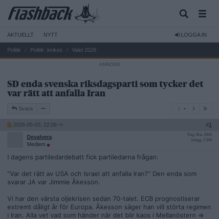
AKTUELLT
NYTT
LOGGA IN
Politik
Politik: inrikes
Valet 2026
SD enda svenska riksdagsparti som tycker det
var rätt att anfalla Iran
1
Svara
1
2026-05-03, 22:08
#
1
Reg: Mar 2026
Devalvera
Inlägg: 1 549
Medlem
I dagens partiledardebatt fick partiledarna frågan:
”Var det rätt av USA och Israel att anfalla Iran?” Den enda som
svarar JA var Jimmie Åkesson.
Vi har den värsta oljekrisen sedan 70-talet. ECB prognostiserar
extremt dåligt år för Europa. Åkesson säger han vill störta regimen
i Iran. Alla vet vad som händer när det blir kaos i Mellanöstern =>