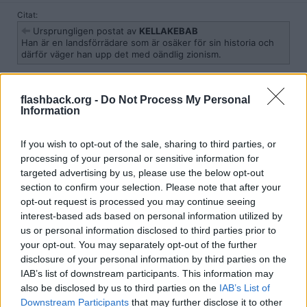
Citat:
Ursprungligen postat av
KELLAKEBAB
Han är en landsförrädare som är osäker för sin historia och
därför väger han upp det med oändlig zionism.
Å andra sidan, vill vi att ett land som stöder terrorism skaffar sig
flashback.org -
Do Not Process My Personal
kärnvapen ?
Information
Citera
2026-05-03, 23:22
#
7
If you wish to opt-out of the sale, sharing to third parties, or
Reg: Jan 2026
processing of your personal or sensitive information for
Apfyllan
Inlägg: 57
Medlem
targeted advertising by us, please use the below opt-out
Det han inte verkar fatta (och inte Busch heller) är att ett väpnat
section to confirm your selection. Please note that after your
anfall mot regimen i Iran
minskar
snarare än
ökar
sannolikheten för
opt-out request is processed you may continue seeing
regimskifte. Dumt i huvet av Islamistmotståndare att stödja en
interest-based ads based on personal information utilized by
attack som förstärker regimens ställning i landet som
us or personal information disclosed to third parties prior to
landsbeskyddare mot USA, och motverkar någon slags
påverkanskampanj från USAs håll till att stärka de demokratiska
your opt-out. You may separately opt-out of the further
rörelserna i landet.
disclosure of your personal information by third parties on the
IAB’s list of downstream participants. This information may
Citera
also be disclosed by us to third parties on the
IAB’s List of
2026-05-03, 23:26
#
8
Downstream Participants
that may further disclose it to other