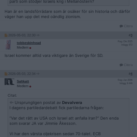
parti som stödjer Israels krig i Mellanöstern?
Han är en landsförrädare som är osäker för sin historia och därför
väger han upp det med oändlig zionism.
Citera
2026-05-03, 22:30
#
3
Reg: Okt 2025
tobbeskinhead
Inlägg: 972
Medlem
Israel kommer alltid vara viktigare än Sverige för SD.
Citera
2026-05-03, 22:34
#
4
Reg: Jan 2006
Saltkatt
Inlägg: 8 446
Medlem
Citat:
Ursprungligen postat av
Devalvera
I dagens partiledardebatt fick partiledarna frågan:
”Var det rätt av USA och Israel att anfalla Iran?” Den enda
som svarar JA var Jimmie Åkesson.
Vi har den värsta oljekrisen sedan 70-talet. ECB