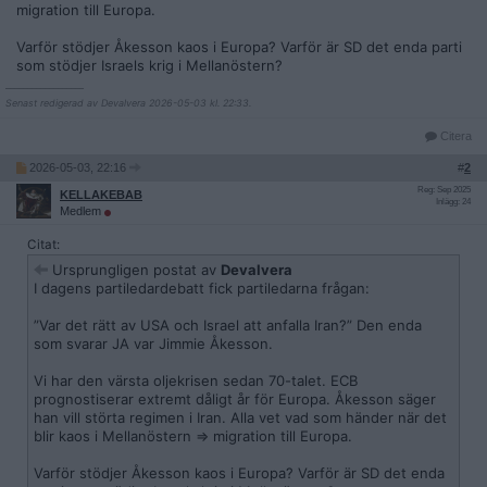
migration till Europa.
Varför stödjer Åkesson kaos i Europa? Varför är SD det enda parti
som stödjer Israels krig i Mellanöstern?
__________________
Senast redigerad av Devalvera 2026-05-03 kl. 22:33.
Citera
2026-05-03, 22:16
#
2
Reg: Sep 2025
KELLAKEBAB
Inlägg: 24
Medlem
Citat:
Ursprungligen postat av
Devalvera
I dagens partiledardebatt fick partiledarna frågan:
”Var det rätt av USA och Israel att anfalla Iran?” Den enda
som svarar JA var Jimmie Åkesson.
Vi har den värsta oljekrisen sedan 70-talet. ECB
prognostiserar extremt dåligt år för Europa. Åkesson säger
han vill störta regimen i Iran. Alla vet vad som händer när det
blir kaos i Mellanöstern => migration till Europa.
Varför stödjer Åkesson kaos i Europa? Varför är SD det enda