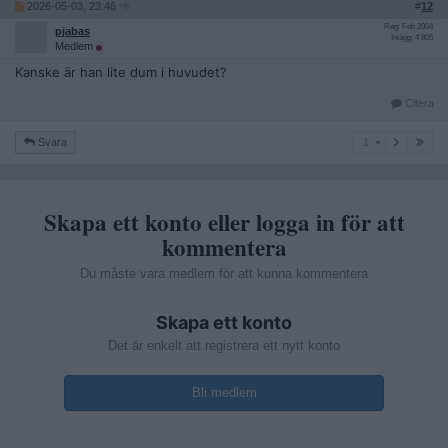
2026-05-03, 23:46
#
12
Reg: Feb 2004
pjabas
Inlägg: 4 805
Medlem
Kanske är han lite dum i huvudet?
Citera
1
Svara
1
Skapa ett konto eller logga in för att
kommentera
Du måste vara medlem för att kunna kommentera
Skapa ett konto
Det är enkelt att registrera ett nytt konto
Bli medlem