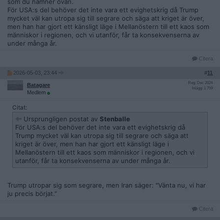
som du nämner ovan.
För USA:s del behöver det inte vara ett evighetskrig då Trump
mycket väl kan utropa sig till segrare och säga att kriget är över,
men han har gjort ett känsligt läge i Mellanöstern till ett kaos som
människor i regionen, och vi utanför, får ta konsekvenserna av
under många år.
Citera
2026-05-03, 23:44
#
11
Reg: Dec 2024
Batagare
Inlägg: 1 759
Medlem
Citat:
Ursprungligen postat av
Stenballe
För USA:s del behöver det inte vara ett evighetskrig då
Trump mycket väl kan utropa sig till segrare och säga att
kriget är över, men han har gjort ett känsligt läge i
Mellanöstern till ett kaos som människor i regionen, och vi
utanför, får ta konsekvenserna av under många år.
Trump utropar sig som segrare, men Iran säger: "Vänta nu, vi har
ju precis börjat."
Citera