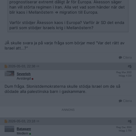
prognostiserar extremt dåligt år för Europa. Åkesson säger
han vill störta regimen i Iran. Alla vet vad som händer när det
blir kaos i Mellanöstern => migration till Europa.
Varför stödjer Åkesson kaos i Europa? Varför är SD det enda
parti som stödjer Israels krig i Mellanöstern?
JÅ skulle svara ja på varje fråga som börjar med "Var det rätt av
Israel att...?"
Citera
2026-05-03, 22:38
#
5
Reg: Mar 2022
Severloh
Inlägg: 4 210
Avstängd
Dum fråga. SIonistdemokraterna skulle stödja Israel om de så
dödade alla palestinska barn i gaskammare.
Citera
2026-05-03, 23:18
#
6
Reg: Dec 2024
Batagare
Inlägg: 1 759
Medlem