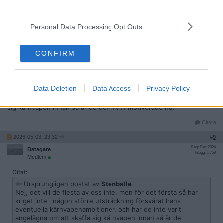
Reg: Apr 2017
Stenballe
third parties.
Inlägg: 7 218
Medlem
Personal Data Processing Opt Outs
Citat:
Ursprungligen postat av
Batagare
Å andra sidan, vill vi att ett land som stöder terrorism skaffar
CONFIRM
sig kärnvapen ?
Nej, det vill de flesta av oss inte, men för det första så har kriget
Data Deletion
Data Access
Privacy Policy
inte i någon större utsträckning försvårat Irans eventuella
kärnvapenambitioner, och har de inte varit angelägna om att skaffa
sig kärnvapen innan så är de definitivt motiverade nu.
Citera
2026-05-03, 23:32
#
9
Reg: Dec 2024
Batagare
Inlägg: 1 759
Medlem
Citat:
Ursprungligen postat av
Stenballe
Nej, det vill de flesta av oss inte, men för det första så har
kriget inte i någon större utsträckning försvårat Irans
eventuella kärnvapenambitioner, och har de inte varit
angelägna om att skaffa sig kärnvapen innan så är de