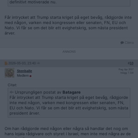
definitivt motiverade nu.
Får intrycket att Trump starta kriget på eget bevåg, rådgjorde inte
med någon, varken med kongressen eller senaten, FN, EU och
Nato. Vi får se om det blir ett evighetskrig, som nästa president
ärver.
Citera
2026-05-03, 23:40
#
10
Reg: Apr 2017
Stenballe
Inlägg: 7 218
Medlem
Citat:
Ursprungligen postat av
Batagare
Får intrycket att Trump starta kriget på eget bevåg, rådgjorde
inte med någon, varken med kongressen eller senaten, FN,
EU och Nato. Vi får se om det blir ett evighetskrig, som nästa
president ärver.
Om han rådgjorde med någon eller några så handlar det nog om
hans lojala rådgivare och styret i Israel, men inte med några av de