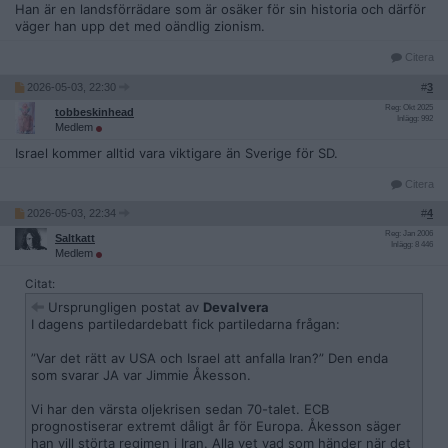
Han är en landsförrädare som är osäker för sin historia och därför
väger han upp det med oändlig zionism.
Citera
2026-05-03, 22:30
#
3
Reg: Okt 2025
tobbeskinhead
Inlägg: 992
Medlem
Israel kommer alltid vara viktigare än Sverige för SD.
Citera
2026-05-03, 22:34
#
4
Reg: Jan 2006
Saltkatt
Inlägg: 8 446
Medlem
Citat:
Ursprungligen postat av
Devalvera
I dagens partiledardebatt fick partiledarna frågan:
”Var det rätt av USA och Israel att anfalla Iran?” Den enda
som svarar JA var Jimmie Åkesson.
Vi har den värsta oljekrisen sedan 70-talet. ECB
prognostiserar extremt dåligt år för Europa. Åkesson säger
han vill störta regimen i Iran. Alla vet vad som händer när det