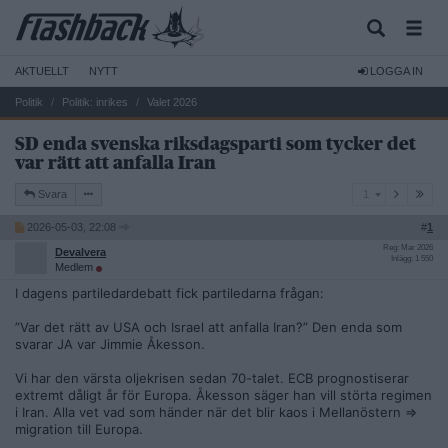
AKTUELLT
NYTT
LOGGA IN
Politik
Politik: inrikes
Valet 2026
SD enda svenska riksdagsparti som tycker det
var rätt att anfalla Iran
1
Svara
1
2026-05-03, 22:08
#
1
Reg: Mar 2026
Devalvera
Inlägg: 1 550
Medlem
I dagens partiledardebatt fick partiledarna frågan:
”Var det rätt av USA och Israel att anfalla Iran?” Den enda som
svarar JA var Jimmie Åkesson.
Vi har den värsta oljekrisen sedan 70-talet. ECB prognostiserar
extremt dåligt år för Europa. Åkesson säger han vill störta regimen
i Iran. Alla vet vad som händer när det blir kaos i Mellanöstern =>
migration till Europa.