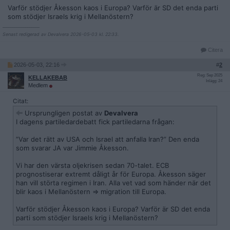
Varför stödjer Åkesson kaos i Europa? Varför är SD det enda parti
som stödjer Israels krig i Mellanöstern?
__________________
Senast redigerad av Devalvera 2026-05-03 kl. 22:33.
Citera
2026-05-03, 22:16
#
2
Reg: Sep 2025
KELLAKEBAB
Inlägg: 24
Medlem
Citat:
Ursprungligen postat av
Devalvera
I dagens partiledardebatt fick partiledarna frågan:
”Var det rätt av USA och Israel att anfalla Iran?” Den enda
som svarar JA var Jimmie Åkesson.
Vi har den värsta oljekrisen sedan 70-talet. ECB
prognostiserar extremt dåligt år för Europa. Åkesson säger
han vill störta regimen i Iran. Alla vet vad som händer när det
blir kaos i Mellanöstern => migration till Europa.
Varför stödjer Åkesson kaos i Europa? Varför är SD det enda
parti som stödjer Israels krig i Mellanöstern?