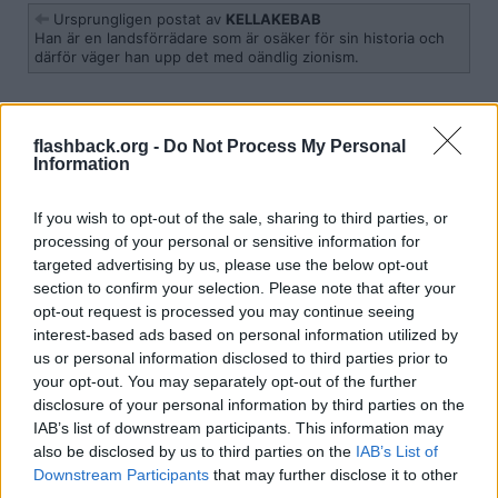
Ursprungligen postat av
KELLAKEBAB
Han är en landsförrädare som är osäker för sin historia och
därför väger han upp det med oändlig zionism.
Å andra sidan, vill vi att ett land som stöder terrorism skaffar sig
kärnvapen ?
flashback.org -
Do Not Process My Personal
Information
Citera
2026-05-03, 23:22
#
7
If you wish to opt-out of the sale, sharing to third parties, or
Reg: Jan 2026
Apfyllan
Inlägg: 57
processing of your personal or sensitive information for
Medlem
targeted advertising by us, please use the below opt-out
Det han inte verkar fatta (och inte Busch heller) är att ett väpnat
section to confirm your selection. Please note that after your
anfall mot regimen i Iran
minskar
snarare än
ökar
sannolikheten för
regimskifte. Dumt i huvet av Islamistmotståndare att stödja en
opt-out request is processed you may continue seeing
attack som förstärker regimens ställning i landet som
interest-based ads based on personal information utilized by
landsbeskyddare mot USA, och motverkar någon slags
us or personal information disclosed to third parties prior to
påverkanskampanj från USAs håll till att stärka de demokratiska
your opt-out. You may separately opt-out of the further
rörelserna i landet.
disclosure of your personal information by third parties on the
Citera
IAB’s list of downstream participants. This information may
also be disclosed by us to third parties on the
IAB’s List of
2026-05-03, 23:26
#
8
Downstream Participants
that may further disclose it to other
Reg: Apr 2017
Stenballe
Inlägg: 7 226
Medlem