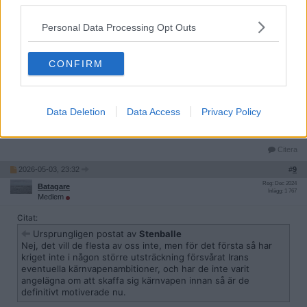
third parties.
Citat:
Personal Data Processing Opt Outs
Ursprungligen postat av
Batagare
Å andra sidan, vill vi att ett land som stöder terrorism skaffar
sig kärnvapen ?
CONFIRM
Nej, det vill de flesta av oss inte, men för det första så har kriget
inte i någon större utsträckning försvårat Irans eventuella
Data Deletion
Data Access
Privacy Policy
kärnvapenambitioner, och har de inte varit angelägna om att skaffa
sig kärnvapen innan så är de definitivt motiverade nu.
Citera
2026-05-03, 23:32
#
9
Reg: Dec 2024
Batagare
Inlägg: 1 767
Medlem
Citat:
Ursprungligen postat av
Stenballe
Nej, det vill de flesta av oss inte, men för det första så har
kriget inte i någon större utsträckning försvårat Irans
eventuella kärnvapenambitioner, och har de inte varit
angelägna om att skaffa sig kärnvapen innan så är de
definitivt motiverade nu.