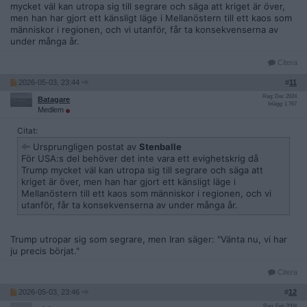
mycket väl kan utropa sig till segrare och säga att kriget är över,
men han har gjort ett känsligt läge i Mellanöstern till ett kaos som
människor i regionen, och vi utanför, får ta konsekvenserna av
under många år.
Citera
2026-05-03, 23:44
#
11
Reg: Dec 2024
Batagare
Inlägg: 1 767
Medlem
Citat:
Ursprungligen postat av
Stenballe
För USA:s del behöver det inte vara ett evighetskrig då
Trump mycket väl kan utropa sig till segrare och säga att
kriget är över, men han har gjort ett känsligt läge i
Mellanöstern till ett kaos som människor i regionen, och vi
utanför, får ta konsekvenserna av under många år.
Trump utropar sig som segrare, men Iran säger: "Vänta nu, vi har
ju precis börjat."
Citera
2026-05-03, 23:46
#
12
Reg: Feb 2004