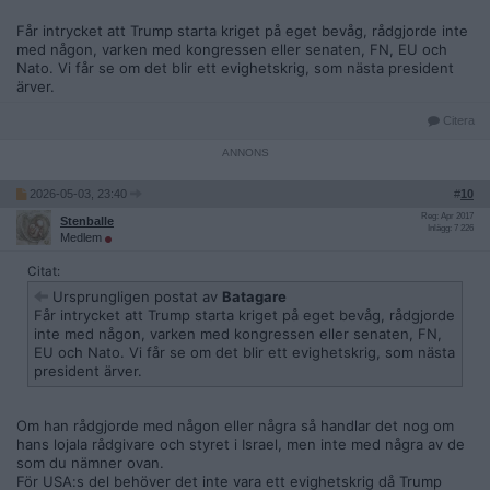
Får intrycket att Trump starta kriget på eget bevåg, rådgjorde inte
med någon, varken med kongressen eller senaten, FN, EU och
Nato. Vi får se om det blir ett evighetskrig, som nästa president
ärver.
Citera
2026-05-03, 23:40
#
10
Reg: Apr 2017
Stenballe
Inlägg: 7 226
Medlem
Citat:
Ursprungligen postat av
Batagare
Får intrycket att Trump starta kriget på eget bevåg, rådgjorde
inte med någon, varken med kongressen eller senaten, FN,
EU och Nato. Vi får se om det blir ett evighetskrig, som nästa
president ärver.
Om han rådgjorde med någon eller några så handlar det nog om
hans lojala rådgivare och styret i Israel, men inte med några av de
som du nämner ovan.
För USA:s del behöver det inte vara ett evighetskrig då Trump