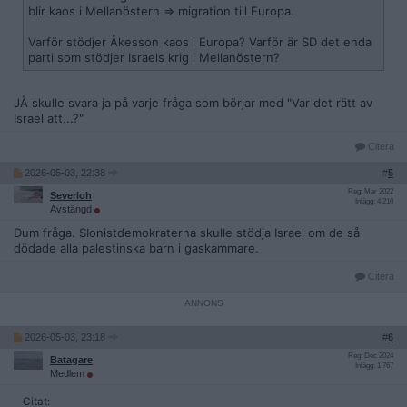
blir kaos i Mellanöstern => migration till Europa.
Varför stödjer Åkesson kaos i Europa? Varför är SD det enda
parti som stödjer Israels krig i Mellanöstern?
JÅ skulle svara ja på varje fråga som börjar med "Var det rätt av
Israel att...?"
Citera
2026-05-03, 22:38
#
5
Reg: Mar 2022
Severloh
Inlägg: 4 210
Avstängd
Dum fråga. SIonistdemokraterna skulle stödja Israel om de så
dödade alla palestinska barn i gaskammare.
Citera
2026-05-03, 23:18
#
6
Reg: Dec 2024
Batagare
Inlägg: 1 767
Medlem
Citat: