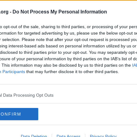
tydligt lägre än 74. Ser stressat och orutinerat ut.
.org -
Do Not Process My Personal Information
to opt-out of the sale, sharing to third parties, or processing of your per
formation for targeted advertising by us, please use the below opt-out s
r selection. Please note that after your opt-out request is processed y
eing interest-based ads based on personal information utilized by us or
disclosed to third parties prior to your opt-out. You may separately opt-
losure of your personal information by third parties on the IAB’s list of
. This information may also be disclosed by us to third parties on the
IA
Participants
that may further disclose it to other third parties.
vfärdar Lin Shidong.
l Data Processing Opt Outs
CONFIRM
Data Deletion
Data Access
Privacy Policy