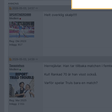
2026-05-03, 14:57
Helt overklig skalp!!!!
SPORTNERD888
Medlem
Reg: Okt 2023
Inlägg: 817
2026-05-03, 14:59
Herrejävlar. Han tar tillbaka matchen i femt
Tavastehus
Medlem
Kul! Rankad 70 är han visst också.
Varför spelar Truls bara en match?
Reg: Mar 2025
Inlägg: 2 011