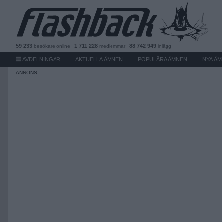
59 233
1 711 228
88 742 949
besökare
online
medlemmar
inlägg
AVDELNINGAR
AKTUELLA ÄMNEN
POPULÄRA ÄMNEN
NYA Ä