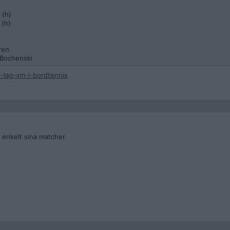
 (h)
 (h)
ren
 Bochenski
-lag-vm-i-bordtennis
enkelt sina matcher.