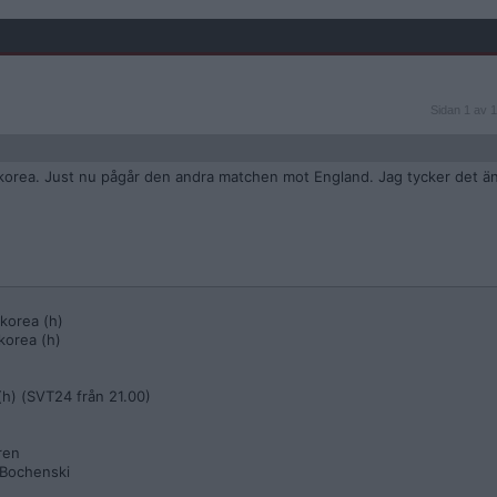
Sidan
Sidan 1 av 1
1
av
11
korea. Just nu pågår den andra matchen mot England. Jag tycker det än
korea (h)
korea (h)
h) (SVT24 från 21.00)
ren
 Bochenski