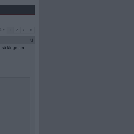
1
1
2
#
1
 så länge ser