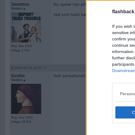
Nu spelar han plötsligt som någon rankad be
Tavastehus
Medlem
flashback
Vad som helst kan hända i femte set.
If you wish 
sensitive in
confirm you
continue se
Reg: Mar 2025
Inlägg: 2 011
information 
further disc
participants
2026-05-03, 14:57
Downstream 
Helt sensationell insats av Elias Ranefur, a
Ezzelino
Medlem
Persona
Reg: Sep 2003
Inlägg: 29 941