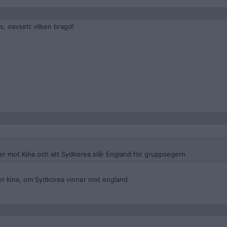
as, oavsett vilken bragd!
ger mot Kina och att Sydkorea slår England för gruppsegern
mot kina, om Sydkorea vinner mot england