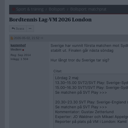
Sport & träning
Bollsport
Bollsport: matchprat
Bordtennis Lag-VM 2026 London
Svara
2026-05-02, 21:52
Sverige har vunnit första matchen mot Syd
kastenhof
Medlem
stabilt ut. Finalen går nästa söndag
Reg: Sep 2014
Inlägg: 1 504
Hur långt tror du Sverige tar sig?
Citat:
Lördag 2 maj:
13.30–15.00 SVT2/SVT Play: Sverige-Syd
15.00–16.30 SVT1/SVT Play: Sverige-Syd
Se matchen på SVT Play >>>
20.30–23.30 SVT Play: Sverige-England (
Se matchen på SVT Play >>>
Kommentator: Gustav Zetterlund
Experter: JO Waldner och Mikael Appelg
Reporter på plats på VM i London: Kamil