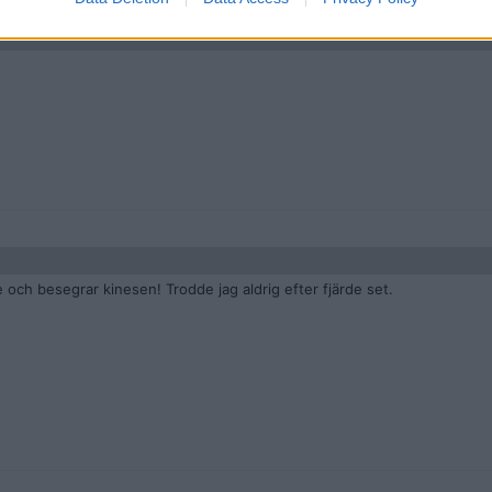
e och besegrar kinesen! Trodde jag aldrig efter fjärde set.