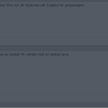
 mot Kina och att Sydkorea slår England för gruppsegern
la av en rankad 74 i världen mot en rankad sexa.