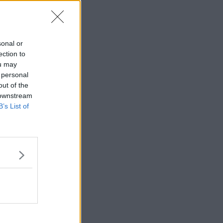
sonal or
ection to
ou may
 personal
out of the
 downstream
Citera
B’s List of
#
6
Citera