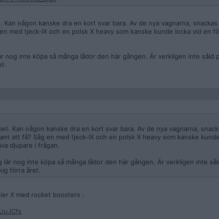
bet. Kan någon kanske dra en kort svar bara. Av de nya vagnarna, snacka
 en med tjeck-IX och en polsk X heavy som kanske kunde locka vid en fö
är nog inte köpa så många lådor den här gången. Är verkligen inte såld 
et.
obbet. Kan någon kanske dra en kort svar bara. Av de nya vagnarna, snack
nt att få? Såg en med tjeck-IX och en polsk X heavy som kanske kunde
äva djupare i frågan.
g lär nog inte köpa så många lådor den här gången. Är verkligen inte sål
ig förra året.
ier X med rocket boosters :
0UuJCfs