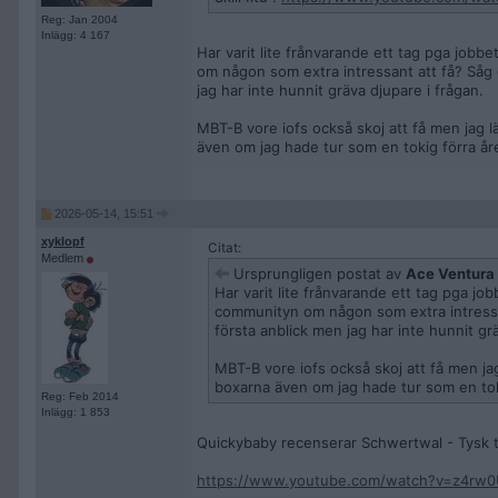
Reg: Jan 2004
Inlägg: 4 167
Har varit lite frånvarande ett tag pga job
om någon som extra intressant att få? Såg
jag har inte hunnit gräva djupare i frågan.
MBT-B vore iofs också skoj att få men jag l
även om jag hade tur som en tokig förra år
2026-05-14, 15:51
xyklopf
Citat:
Medlem
Ursprungligen postat av
Ace Ventura
Har varit lite frånvarande ett tag pga j
communityn om någon som extra intressa
första anblick men jag har inte hunnit gr
MBT-B vore iofs också skoj att få men ja
boxarna även om jag hade tur som en tok
Reg: Feb 2014
Inlägg: 1 853
Quickybaby recenserar Schwertwal - Tysk t
https://www.youtube.com/watch?v=z4rw