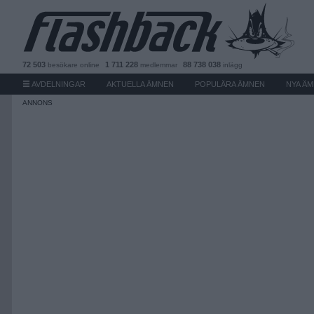
72 503
1 711 228
88 738 038
besökare
online
medlemmar
inlägg
AVDELNINGAR
AKTUELLA ÄMNEN
POPULÄRA ÄMNEN
NYA Ä