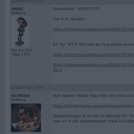
2026-03-11, 21:41
Bonuscode : HAPPYSTPT
xyklopf
Medlem
Ger 6 st. dekaler.
https://thearmoredpatrol.com/2026/03/11
En "ny" WT E-100 med en fyra skotts reverse
Reg: Feb 2014
https://thearmoredpatrol.com/2026/03/10/
Inlägg: 1 853
https://thearmoredpatrol.com/2026/03/1
00-t/
2026-03-16, 16:48
Nytt kapitel i Battle Pass från och med ons
Ace Ventura
Medlem
https://worldoftanks.eu/en/news/general-
Slutbelöningen är en tier IX italiensk MT "P
men en 4-clip automatkanon (med bra stats)