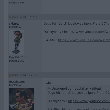
Inlägg: 1 853
2026-05-13, 16:17
Dags för "tierd" lootboxes igen. Flera CC´s är
xyklopf
Medlem
Quickybaby :
https://www.youtube.com/w
Skill4ltu :
https://www.youtube.com/watch
Reg: Feb 2014
Inlägg: 1 853
2026-05-14, 12:21
Ace Ventura
Citat:
Medlem
Ursprungligen postat av
xyklopf
Dags för "tierd" lootboxes igen. Flera CC´s
Quickybaby :
https://www.youtube.co
Skill4ltu :
https://www.youtube.com/wat