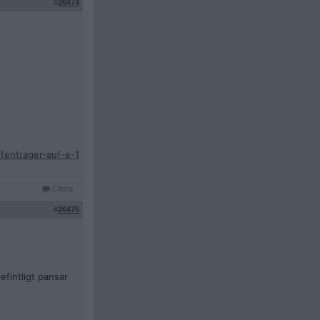
#
26474
entrager-auf-e-1
Citera
#
26475
efintligt pansar