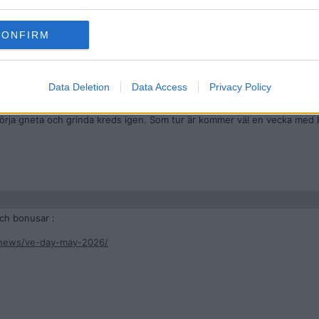
 Vickers avstod jag med flit förra gången då jag oftast inte har tålamod
 Kpz EK etc). Så jag lär passa även den här gången.
CONFIRM
17e - 20e). Passa på att fylla lagren.
Data Deletion
Data Access
Privacy Policy
 utrustade 4 nya X förra helgen + att jag fyllt på de här lagren rejält. Ä
 börja gneta och grinda kreds igen. Som tur är kommer väl en vecka med 
ch bonusar :
-news/ve-day-may-2026/