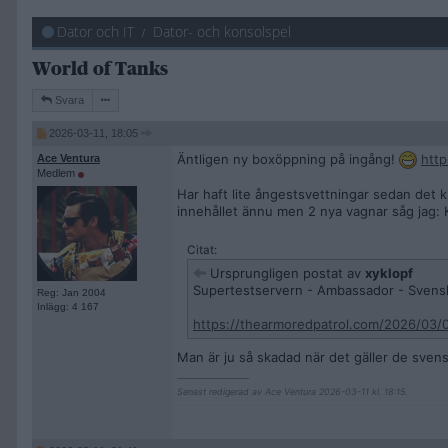
Dator och IT
Dator- och konsolspel
World of Tanks
Svara
2026-03-11, 18:05
Äntligen ny boxöppning på ingång!
http
Ace Ventura
Medlem
Har haft lite ångestsvettningar sedan det k
innehållet ännu men 2 nya vagnar såg jag: 
Citat:
Ursprungligen postat av
xyklopf
Supertestservern - Ambassador - Svensk 
Reg: Jan 2004
Inlägg: 4 167
https://thearmoredpatrol.com/2026/03/
Man är ju så skadad när det gäller de sven
__________________
Senast redigerad av Ace Ventura 2026-03-11 kl. 18:15.