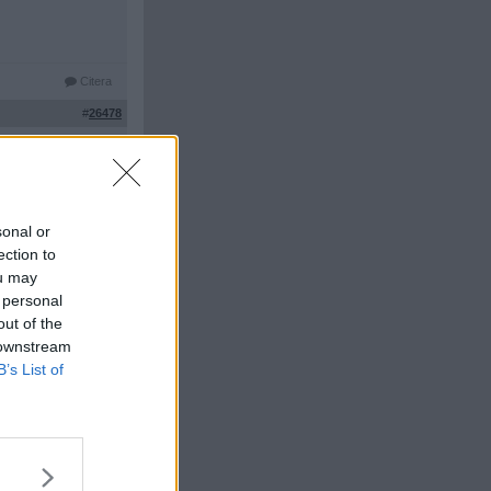
Citera
#
26478
sonal or
ection to
ou may
 personal
out of the
Citera
 downstream
B’s List of
#
26479