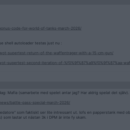
/bonus-code-for-world-of-tanks-march-2026/
 shell autoloader testas just nu :
wot-supertest-return-of-the-waffentrager-with-a-15-cm-gun/
1/wot-supertest-second-iteration-of-%f0%9f%87%a9%f0%9f%87%aa-waff
dag: Mafia (samarbete med spelet antar jag? Har aldrig spelat det själv).
news/battle-pass-special-march-2026/
redatore" som faktiskt ser lite intressant ut. Iofs en papperstank med ob
 som lastar ut nästan 3k i DPM är inte fy skam.