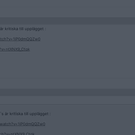
 kritiska till upplägget :
atch?v=1jP0dmQQZw0
?v=ntXNX9_Ctqk
 är kritiska till upplägget :
m/watch?v=1jP0dmQQZw0
ch?v=ntXNX9_Ctqk