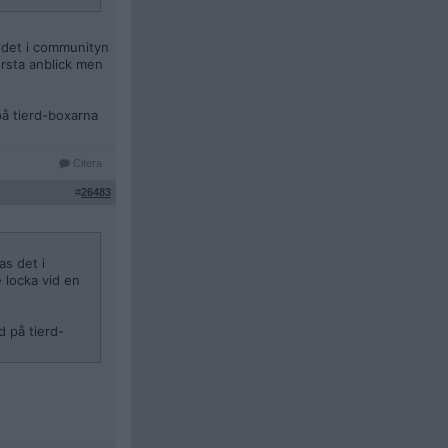
s det i communityn
rsta anblick men
på tierd-boxarna
Citera
#
26483
as det i
 locka vid en
d på tierd-