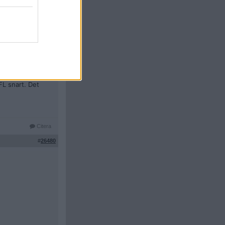
 nog att spela
r nere på knappt
FL snart. Det
Citera
#
26480