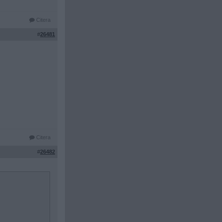
Citera
#
26481
Citera
#
26482