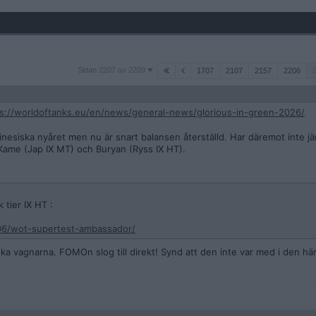
Sidan
Sidan 2207 av 2209
1707
2107
2157
2206
2207
av
2209
s://worldoftanks.eu/en/news/general-news/glorious-in-green-2026/
inesiska nyåret men nu är snart balansen återställd. Har däremot inte jä
Kame (Jap IX MT) och Buryan (Ryss IX HT).
tier IX HT :
06/wot-supertest-ambassador/
ska vagnarna. FOMOn slog till direkt! Synd att den inte var med i den h