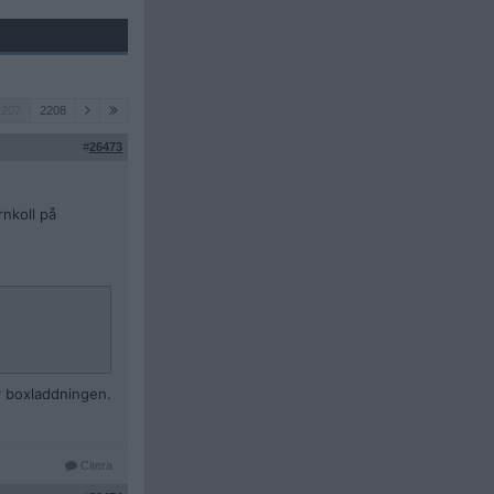
2207
2208
#
26473
rnkoll på
är boxladdningen.
Citera