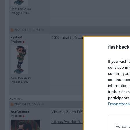
Reg: Feb 2014
Inlägg: 1 853
2026-04-18, 11:48
50% rabatt på consumables i denna helg (17e
xyklopf
Medlem
flashback
If you wish 
sensitive in
confirm you
Reg: Feb 2014
continue se
Inlägg: 1 853
information 
further disc
participants
Downstream 
2026-04-21, 15:25
Vickers 3 och DBV-152 återkommer till Ass
Ace Ventura
Medlem
https://worldoftanks.eu/en/news/general
Persona