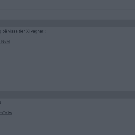
 på vissa tier XI vagnar :
z_NvM
 :
PnTo1w