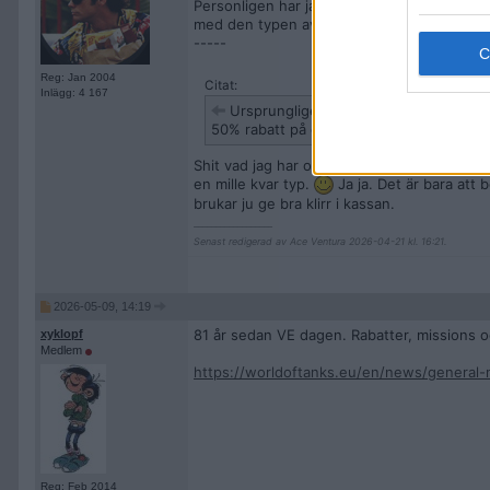
Personligen har jag redan DBVn (askul!) och
med den typen av papperstanks (Typ Leo 1,
-----
Reg: Jan 2004
Citat:
Inlägg: 4 167
Ursprungligen postat av
xyklopf
50% rabatt på consumables i denna helg (
Shit vad jag har ont om kredit nu. Köpte och
en mille kvar typ.
Ja ja. Det är bara att
brukar ju ge bra klirr i kassan.
__________________
Senast redigerad av Ace Ventura 2026-04-21 kl. 16:21.
2026-05-09, 14:19
81 år sedan VE dagen. Rabatter, missions o
xyklopf
Medlem
https://worldoftanks.eu/en/news/general
Reg: Feb 2014