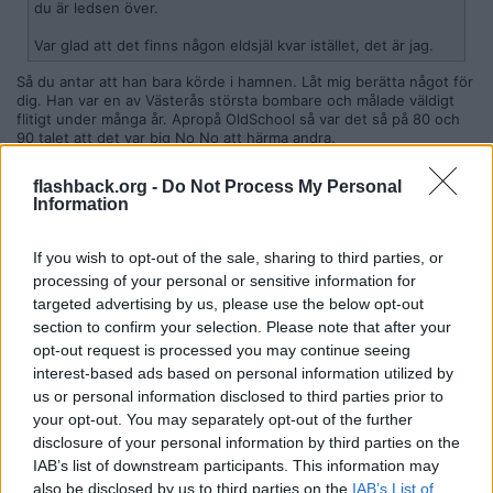
du är ledsen över.
Var glad att det finns någon eldsjäl kvar istället, det är jag.
Så du antar att han bara körde i hamnen. Låt mig berätta något för
dig. Han var en av Västerås största bombare och målade väldigt
flitigt under många år. Apropå OldSchool så var det så på 80 och
90 talet att det var big No No att härma andra.
Vart skrev jag att jag var ledsen?
flashback.org -
Do Not Process My Personal
Citera
Information
2026-03-11, 18:57
#
650
Reg: Okt 2015
Betonad
If you wish to opt-out of the sale, sharing to third parties, or
Inlägg: 143
Medlem
processing of your personal or sensitive information for
Citat:
targeted advertising by us, please use the below opt-out
Ursprungligen postat av
Stormicropenis
section to confirm your selection. Please note that after your
Så du antar att han bara körde i hamnen. Låt mig berätta
opt-out request is processed you may continue seeing
något för dig. Han var en av Västerås största bombare och
interest-based ads based on personal information utilized by
målade väldigt flitigt under många år. Apropå OldSchool så
us or personal information disclosed to third parties prior to
var det så på 80 och 90 talet att det var big No No att härma
your opt-out. You may separately opt-out of the further
andra.
Vart skrev jag att jag var ledsen?
disclosure of your personal information by third parties on the
IAB’s list of downstream participants. This information may
also be disclosed by us to third parties on the
IAB’s List of