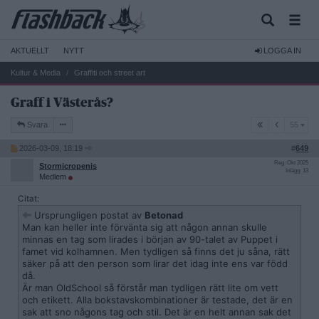
AKTUELLT
NYTT
LOGGA IN
Kultur & Media
Graffiti och street art
Graff i Västerås?
55
Svara
55
2026-03-09, 18:19
#
649
Reg: Okt 2025
Stormicropenis
Inlägg: 13
Medlem
Citat:
Ursprungligen postat av
Betonad
Man kan heller inte förvänta sig att någon annan skulle
minnas en tag som lirades i början av 90-talet av Puppet i
famet vid kolhamnen. Men tydligen så finns det ju såna, rätt
säker på att den person som lirar det idag inte ens var född
då.
Är man OldSchool så förstår man tydligen rätt lite om vett
och etikett. Alla bokstavskombinationer är testade, det är en
sak att sno någons tag och stil. Det är en helt annan sak det