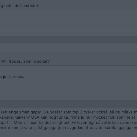
dig och i det området.
n WT frodas, som ni söker?
 just precis.
llt (en engelsman gapar ju ungefär som typ 3 tyskar också, så de märks 
anske, taiwan? USA kan nog funka, finns ju hur mycket folk som helst 
 till. Men vill man ha det billigt och wt/svennigt så vettefan, svenskar
nskor kan ju vara sjukt gapiga (och avgudas ofta av dessa lika gapiga e