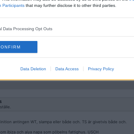
Participants
that may further disclose it to other third parties.
lle.
l Data Processing Opt Outs
CONFIRM
undvika dem för? mesiga jävla svenne.
n, tätt följd av kineser. och det här säger jag i egenskap av neutral i rys
, y eller z kan HÅLLA TRUT.
Data Deletion
Data Access
Privacy Policy
4
ställe.
efinition antingen WT, slampa eller både och. TS är givetvis både och.
 som ibiza och aiya napa som pöbelns fattighus. USCH