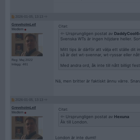
2026-01-05, 13:13
GreveholmLeif
Citat:
Medlem
Ursprungligen postat av
DaddyCool6
Svenska WTs är ingen höjdare heller. Som 
Mitt tips är därför att välja ett ställe d
så är det wt-svennar, wt-ryssar eller nåt
Reg: Maj 2022
Inlägg: 461
Med andra ord, åk inte till nått billigt fest
Nä, men britter är faktiskt ännu värre. Snara
2026-01-05, 13:13
GreveholmLeif
Citat:
Medlem
Ursprungligen postat av
Hexuna
Åk till London.
London är inte dumt!