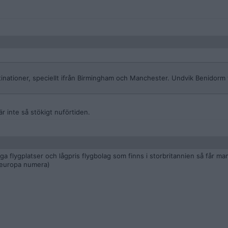
stinationer, speciellt ifrån Birmingham och Manchester. Undvik Benidorm 
r inte så stökigt nuförtiden.
flygplatser och lågpris flygbolag som finns i storbritannien så får ma
 europa numera)