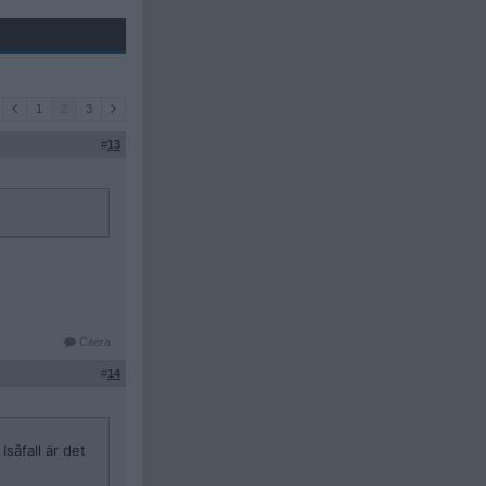
1
2
3
#
13
Citera
#
14
Isåfall är det