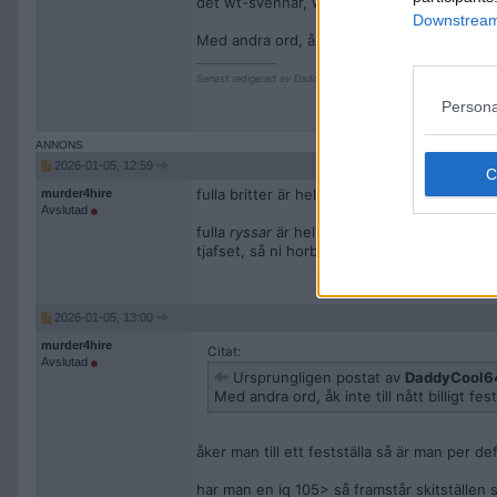
det wt-svennar, wt-ryssar eller nått annat.
Downstream 
Med andra ord, åk inte till nått billigt feststä
__________________
Senast redigerad av DaddyCool64 2026-01-05 kl. 12:36.
Persona
2026-01-05, 12:59
fulla britter är helfestliga. vad fan ska ni 
murder4hire
Avslutad
fulla
ryssar
är helt klart värsta turistgruppe
tjafset, så ni horbarn som tänkt kalla mig x
2026-01-05, 13:00
murder4hire
Citat:
Avslutad
Ursprungligen postat av
DaddyCool6
Med andra ord, åk inte till nått billigt fest
åker man till ett festställa så är man per d
har man en iq 105> så framstår skitställen