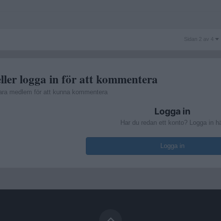
Sidan
Sidan 2 av 4
2
av
4
ller logga in för att kommentera
ara medlem för att kunna kommentera
Logga in
Har du redan ett konto? Logga in h
Logga in