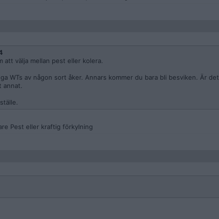
4
att välja mellan pest eller kolera.
it inga WTs av någon sort åker. Annars kommer du bara bli besviken. Är det
t annat.
ställe.
re Pest eller kraftig förkylning