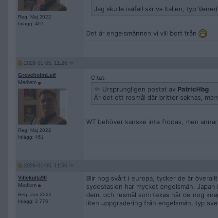
Jag skulle isåfall skriva Italien, typ Vene
Reg: Maj 2022
Inlägg: 461
Det är engelsmännen vi vill bort från
2026-01-05, 11:28
GreveholmLeif
Citat:
Medlem
Ursprungligen postat av
PatricHbg
Är det ett resmål där britter saknas, me
WT behöver kanske inte frodas, men annars
Reg: Maj 2022
Inlägg: 461
2026-01-05, 11:50
Blir nog svårt i europa, tycker de är övera
Villekulla90
Medlem
sydostasien har mycket engelsmän. Japan k
dem, och resmål som texas når de nog knappt
Reg: Jan 2023
Inlägg: 2 776
liten uppgradering från engelsmän, typ sve