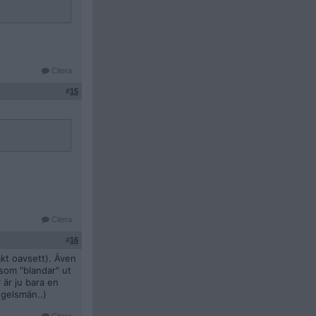
Citera
#
15
Citera
#
16
mkt oavsett). Även
som "blandar" ut
 är ju bara en
ngelsmän..)