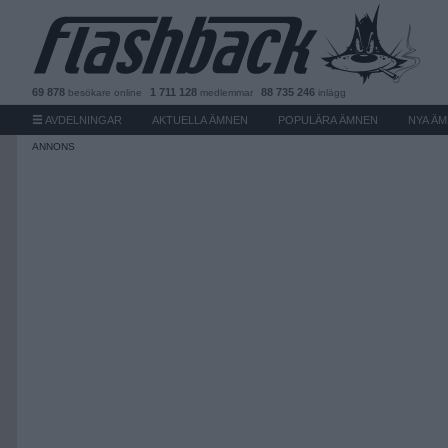
69 878
1 711 128
88 735 246
besökare
online
medlemmar
inlägg
AVDELNINGAR
AKTUELLA ÄMNEN
POPULÄRA ÄMNEN
NYA Ä