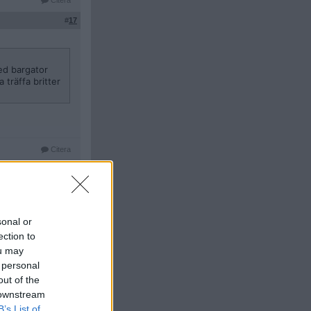
Citera
#
17
ed bargator
 träffa britter
Citera
#
18
ed bargator
sonal or
 träffa britter
ection to
ou may
 personal
out of the
 downstream
te wt-britter så är
B’s List of