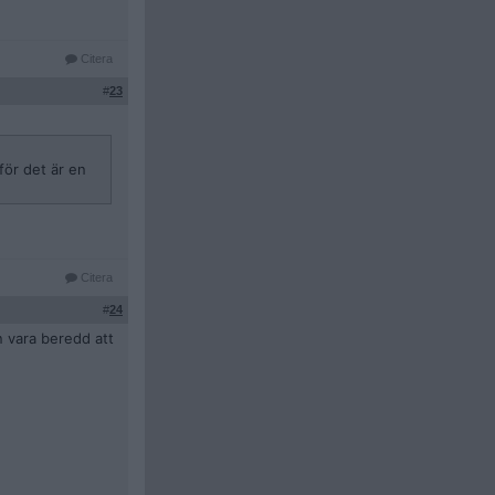
Citera
#
23
för det är en
Citera
#
24
n vara beredd att