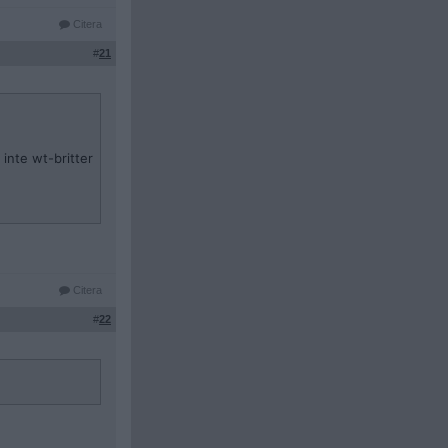
Citera
#
21
 inte wt-britter
Citera
#
22