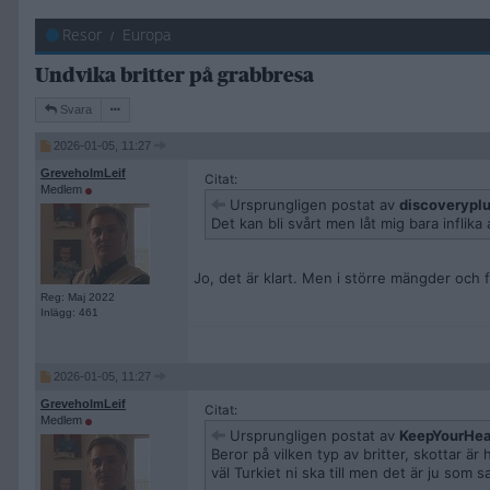
Resor
Europa
Undvika britter på grabbresa
Svara
2026-01-05, 11:27
GreveholmLeif
Citat:
Medlem
Ursprungligen postat av
discoverypl
Det kan bli svårt men låt mig bara inflika
Jo, det är klart. Men i större mängder och f
Reg: Maj 2022
Inlägg: 461
2026-01-05, 11:27
GreveholmLeif
Citat:
Medlem
Ursprungligen postat av
KeepYourHe
Beror på vilken typ av britter, skottar är
väl Turkiet ni ska till men det är ju som