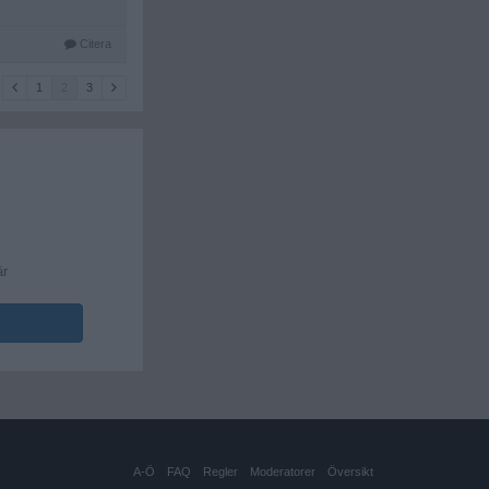
Citera
1
2
3
är
A-Ö
FAQ
Regler
Moderatorer
Översikt