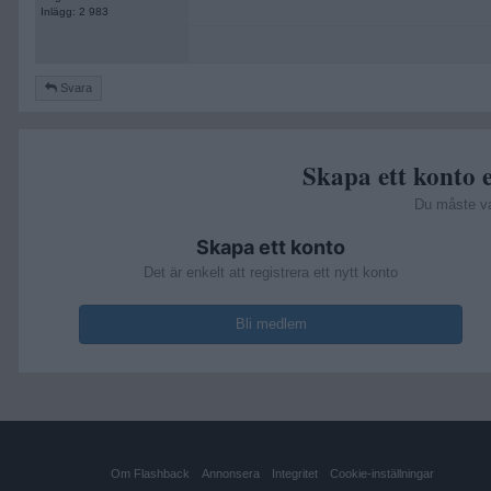
Inlägg: 2 983
Svara
Skapa ett konto e
Du måste v
Skapa ett konto
Det är enkelt att registrera ett nytt konto
Bli medlem
Om Flashback
Annonsera
Integritet
Cookie-inställningar