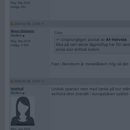
Reg: Maj 2022
Inlägg: 461
2026-01-05, 13:24
Myror-Elefanter
Citat:
Medlem
Ursprungligen postat av
Af-Helvete
Reg: Maj 2018
Kika på vart deras lågprisflyg har för de
Inlägg: 4 585
enda stor brittisk koloni.
Fast i Benidorm är medelåldern hög så det ä
2026-01-05, 13:47
Undvik spanien men med tanke på hur många 
bomhull
Medlem
se/höra dom överallt i europa(även sydöst
Reg: Jun 2011