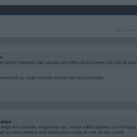
Sidan
Sidan 2 av 4
2
av
4
us
 att britter verkligen kan vara kul att träffa på som yngre och ute på resa
ramförallt nu under fotbolls-VM kan det bli outhärdligt.
adUp4
 härliga och ödmjuka, engelsmän nja. Undvik isåfall Spanien och Portugal. 
 sagt en semi-diktatur med islamistiska inslag så tvek på den också.