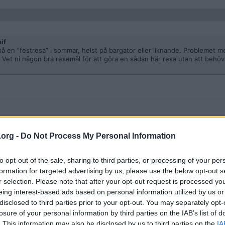
if
på en ”festresa” i sommar, helst på bargator eller liknande. Problemet m
t. Vet ni någon bra resemål för att göra en sådan här resa utan att behöva
.org -
Do Not Process My Personal Information
if
på en ”festresa” i sommar, helst på bargator eller liknande. Problemet m
to opt-out of the sale, sharing to third parties, or processing of your per
t. Vet ni någon bra resemål för att göra en sådan här resa utan att behöva
formation for targeted advertising by us, please use the below opt-out s
r selection. Please note that after your opt-out request is processed y
eing interest-based ads based on personal information utilized by us or
 välja mellan pest eller kolera.
disclosed to third parties prior to your opt-out. You may separately opt-
losure of your personal information by third parties on the IAB’s list of
inga WTs av någon sort åker. Annars kommer du bara bli besviken. Är det in
. This information may also be disclosed by us to third parties on the
IA