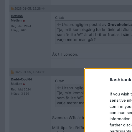
2026-01-05, 12:28
Hexuna
Citat:
Medlem
Ursprungligen postat av
GreveholmLe
Reg: Jan 2024
Tja, mitt kompisgäng hade tänkt att åka 
Inlägg: 698
som är lite WT är att britter frodas i sån
varje meter man går?
Åk till London.
2026-01-05, 12:33
flashback
DaddyCool64
Citat:
Medlem
Ursprungligen postat av
GreveholmLe
Reg: Maj 2024
Tja, mitt kompisgäng hade tänkt att åka 
If you wish 
Inlägg: 3 329
som är lite WT är att britter frodas i sån
sensitive in
varje meter man går?
confirm you
continue se
Svenska WTs är ingen höjdare heller. Som att
information 
further disc
Mitt tips är därför att välja ett ställe dit 
participants