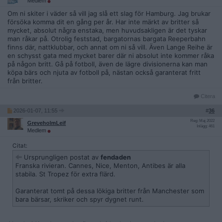
Medlem
Om ni skiter i väder så vill jag slå ett slag för Hamburg. Jag brukar
försöka komma dit en gång per år. Har inte märkt av britter så
mycket, absolut några enstaka, men huvudsakligen är det tyskar
man råkar på. Otrolig feststad, bargatornas bargata Reeperbahn
finns där, nattklubbar, och annat om ni så vill. Även Lange Reihe är
en schysst gata med mycket barer där ni absolut inte kommer råka
på någon britt. Gå på fotboll, även de lägre divisionerna kan man
köpa bärs och njuta av fotboll på, nästan också garanterat fritt
från britter.
Citera
2026-01-07, 11:55
#
36
Reg: Maj 2022
GreveholmLeif
Inlägg: 461
Medlem
Citat:
Ursprungligen postat av
fendaden
Franska rivieran. Cannes, Nice, Menton, Antibes är alla
stabila. St Tropez för extra flärd.
Garanterat tomt på dessa lökiga britter från Manchester som
bara bärsar, skriker och spyr dygnet runt.