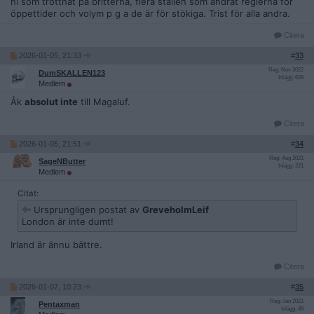
ni som tröttnat på britterna, flera ställen som ändrat reglerna för
öppettider och volym p g a de är för stökiga. Trist för alla andra.
Citera
2026-01-05, 21:33
#
33
Reg: Nov 2022
DumSKALLEN123
Inlägg: 629
Medlem
Åk
absolut inte
till Magaluf.
Citera
2026-01-05, 21:51
#
34
Reg: Aug 2021
SageNButter
Inlägg: 221
Medlem
Citat:
Ursprungligen postat av
GreveholmLeif
London är inte dumt!
Irland är ännu bättre.
Citera
2026-01-07, 10:23
#
35
Reg: Jan 2021
Pentaxman
Inlägg: 49