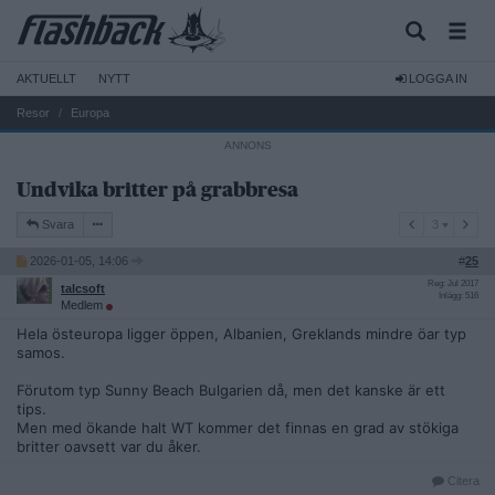
AKTUELLT
NYTT
LOGGA IN
Resor
Europa
Undvika britter på grabbresa
3
Svara
3
2026-01-05, 14:06
#
25
Reg: Jul 2017
talcsoft
Inlägg: 516
Medlem
Hela östeuropa ligger öppen, Albanien, Greklands mindre öar typ
samos.
Förutom typ Sunny Beach Bulgarien då, men det kanske är ett
tips.
Men med ökande halt WT kommer det finnas en grad av stökiga
britter oavsett var du åker.
Citera