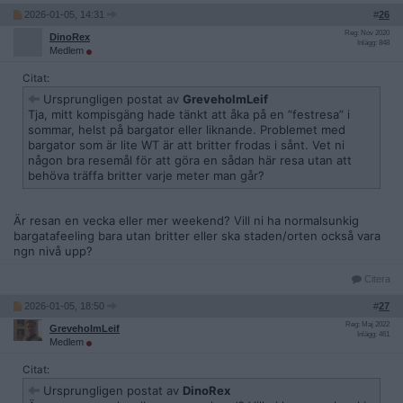
2026-01-05, 14:31
#
26
Reg: Nov 2020
DinoRex
Inlägg: 848
Medlem
Citat:
Ursprungligen postat av
GreveholmLeif
Tja, mitt kompisgäng hade tänkt att åka på en ”festresa” i
sommar, helst på bargator eller liknande. Problemet med
bargator som är lite WT är att britter frodas i sånt. Vet ni
någon bra resemål för att göra en sådan här resa utan att
behöva träffa britter varje meter man går?
Är resan en vecka eller mer weekend? Vill ni ha normalsunkig
bargatafeeling bara utan britter eller ska staden/orten också vara
ngn nivå upp?
Citera
2026-01-05, 18:50
#
27
Reg: Maj 2022
GreveholmLeif
Inlägg: 461
Medlem
Citat:
Ursprungligen postat av
DinoRex