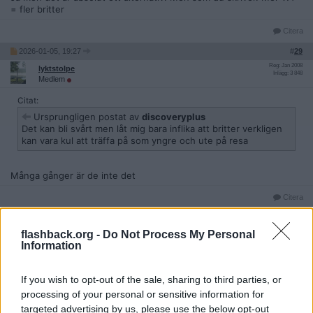
= fler britter
Citera
2026-01-05, 19:27
#
29
Reg: Jan 2008
lyktstolpe
Inlägg: 3 848
Medlem
Citat:
Ursprungligen postat av
discoveryplus
Det kan bli svårt men låt mig bara inflika att britter verkligen
kan vara kul att träffa på som yngre och ute på resa
Många gånger är de inte det
Citera
flashback.org -
Do Not Process My Personal
2026-01-05, 20:13
Information
#
30
Reg: Okt 2010
fendaden
Inlägg: 2 225
Medlem
If you wish to opt-out of the sale, sharing to third parties, or
Franska rivieran. Cannes, Nice, Menton, Antibes är alla stabila. St
processing of your personal or sensitive information for
Tropez för extra flärd.
targeted advertising by us, please use the below opt-out