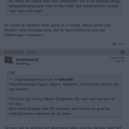
Är resan en vecka eller mer weekend? Vill ni ha normalsunkig
bargatafeeling bara utan britter eller ska staden/orten också
vara ngn nivå upp?
En vecka är tanken! Stort gäng är vi också. Alltså gatan kan
absolut vara normalsunkig, det är bara britterna som gör
stämningen tveksam :/
Citera
2026-01-05, 18:51
#
28
Reg: Maj 2022
GreveholmLeif
Inlägg: 461
Medlem
Citat:
Ursprungligen postat av
talcsoft
Hela östeuropa ligger öppen, Albanien, Greklands mindre öar
typ samos.
Förutom typ Sunny Beach Bulgarien då, men det kanske är
ett tips.
Men med ökande halt WT kommer det finnas en grad av
stökiga britter oavsett var du åker.
Ja men det är absolut ett alternativ! Men som du skriver. Mer WT