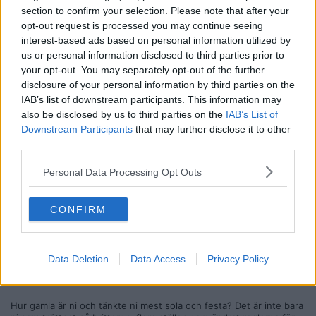
section to confirm your selection. Please note that after your
Garanterat tomt på dessa lökiga britter från Manchester som bara
bärsar, skriker och spyr dygnet runt.
opt-out request is processed you may continue seeing
interest-based ads based on personal information utilized by
Citera
us or personal information disclosed to third parties prior to
2026-01-05, 20:58
#
31
your opt-out. You may separately opt-out of the further
Reg: Okt 2024
disclosure of your personal information by third parties on the
Bajseluring
Inlägg: 349
Medlem
IAB’s list of downstream participants. This information may
Ålborg har en hög densitet av barer i centrala Ålborg. Ni behöver
also be disclosed by us to third parties on the
IAB’s List of
dock umgås med danskar.
Downstream Participants
that may further disclose it to other
third parties.
Citera
2026-01-05, 21:13
#
32
Personal Data Processing Opt Outs
Reg: Nov 2020
DinoRex
Inlägg: 848
Medlem
CONFIRM
Citat:
Ursprungligen postat av
GreveholmLeif
En vecka är tanken! Stort gäng är vi också. Alltså gatan kan
absolut vara normalsunkig, det är bara britterna som gör
Data Deletion
Data Access
Privacy Policy
stämningen tveksam :/
Hur gamla är ni och tänkte ni mest sola och festa? Det är inte bara