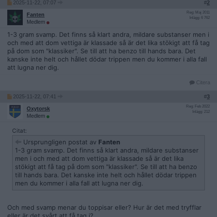
2025-11-22, 07:07
#
2
Reg: Maj 2011
Fanten
Inlägg: 6 762
Medlem
1-3 gram svamp. Det finns så klart andra, mildare substanser men i
och med att dom vettiga är klassade så är det lika stökigt att få tag
på dom som "klassiker". Se till att ha benzo till hands bara. Det
kanske inte helt och hållet dödar trippen men du kommer i alla fall
att lugna ner dig.
Citera
2025-11-22, 07:41
#
3
Reg: Feb 2022
Oxytorsk
Inlägg: 212
Medlem
Citat:
Ursprungligen postat av
Fanten
1-3 gram svamp. Det finns så klart andra, mildare substanser
men i och med att dom vettiga är klassade så är det lika
stökigt att få tag på dom som "klassiker". Se till att ha benzo
till hands bara. Det kanske inte helt och hållet dödar trippen
men du kommer i alla fall att lugna ner dig.
Och med svamp menar du toppisar eller? Hur är det med tryfflar
eller är det svårt att få tag i?