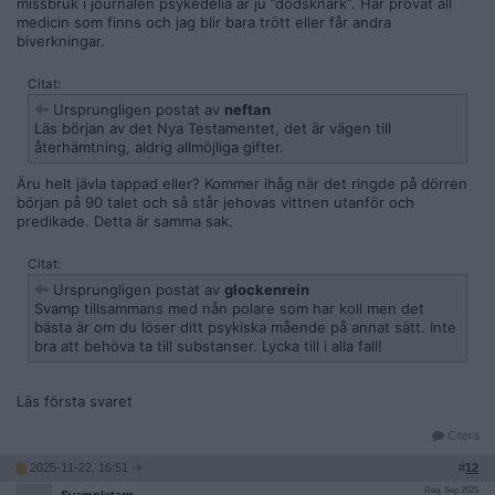
missbruk i journalen psykedelia är ju ”dödsknark”. Har provat all
medicin som finns och jag blir bara trött eller får andra
biverkningar.
Citat:
Ursprungligen postat av
neftan
Läs början av det Nya Testamentet, det är vägen till
återhämtning, aldrig allmöjliga gifter.
Äru helt jävla tappad eller? Kommer ihåg när det ringde på dörren
början på 90 talet och så står jehovas vittnen utanför och
predikade. Detta är samma sak.
Citat:
Ursprungligen postat av
glockenrein
Svamp tillsammans med nån polare som har koll men det
bästa är om du löser ditt psykiska mående på annat sätt. Inte
bra att behöva ta till substanser. Lycka till i alla fall!
Läs första svaret
Citera
2025-11-22, 16:51
#
12
Reg: Sep 2025