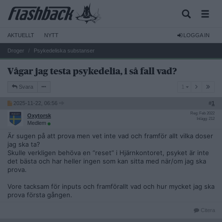
AKTUELLT
NYTT
LOGGA IN
Droger
Psykedeliska substanser
Vågar jag testa psykedelia, i så fall vad?
1
Svara
1
2025-11-22, 06:56
#
1
Reg: Feb 2022
Oxytorsk
Inlägg: 212
Medlem
Är sugen på att prova men vet inte vad och framför allt vilka doser
jag ska ta?
Skulle verkligen behöva en ”reset” i Hjärnkontoret, psyket är inte
det bästa och har heller ingen som kan sitta med när/om jag ska
prova.
Vore tacksam för inputs och framförallt vad och hur mycket jag ska
prova första gången.
Citera