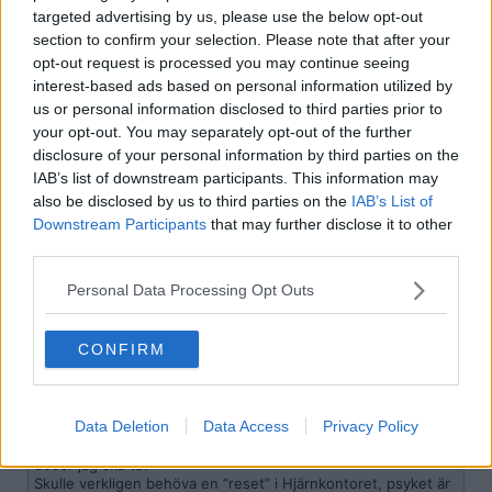
targeted advertising by us, please use the below opt-out
Hur som, prova inte på droger, du landar bara i en sämre sits
i slutändan...
section to confirm your selection. Please note that after your
Så ta ett djupt andetag och leta upp nån som seriöst kan
opt-out request is processed you may continue seeing
hjälpa dig...
interest-based ads based on personal information utilized by
us or personal information disclosed to third parties prior to
Hoppas det löser sig för dig utan droger...
your opt-out. You may separately opt-out of the further
Såklart TS inte ska ta psykadelika, själv, om hen mår dåligt. Det är
disclosure of your personal information by third parties on the
ingen bra idé.
IAB’s list of downstream participants. This information may
also be disclosed by us to third parties on the
IAB’s List of
Däremot är det ju inte knark på det viset att hen skulle sjunka ned
i ett drogträsk. Psykadelika är inte beroendeframkallande och man
Downstream Participants
that may further disclose it to other
tar det inte för att fly verkligheten eller för att kunna hantera en
third parties.
situation eller för att stå ut.
Personal Data Processing Opt Outs
Citera
2025-11-22, 10:31
#
9
CONFIRM
neftan
Bannlyst
Citat:
Data Deletion
Data Access
Privacy Policy
Ursprungligen postat av
Oxytorsk
Är sugen på att prova men vet inte vad och framför allt vilka
doser jag ska ta?
Skulle verkligen behöva en ”reset” i Hjärnkontoret, psyket är