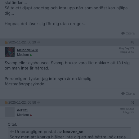
slutändan...
Så ta ett djupt andetag och leta upp nån som seriöst kan hjälpa
dig...
Hoppas det löser sig för dig utan droger...
Citera
2025-11-22, 08:29
#
5
Reg: Aug 2009
Melange5738
Inlägg: 36 411
Medlem
Svamp eller ayahausca. Svamp brukar vara lite enklare att få i sig
om man inte är härdad.
Personligen tycker jag inte syra är en lämplig
förstagångspsykedel.
Citera
2025-11-22, 08:58
#
6
Reg: Jul 2025
def321
Inlägg: 537
Medlem
Citat:
Ursprungligen postat av
beaver_se
Sorry men att knarka hjälper inte dig att må bättre, sök reda