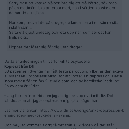
Sorry men att knarka hjälper inte dig att må bättre, sök reda
på en medmänniska att prata med, nån i vården kanske om
de har tid att hjälpa...
Hur som, prova inte på droger, du landar bara i en sämre sits
i slutändan...
Så ta ett djupt andetag och leta upp nån som seriöst kan
hjälpa dig...
Hoppas det löser sig för dig utan droger...
Detta är anledningen till varför vill ta psykedelia.
Kopierat från DN
30 patienter i Sverige har fått testa psilocybin, vilket är den aktiva
substansen i toppslätskivling, för att ”bota” sin depression. Detta
inom ramen för en fas 2-studie som leds av Karolinska institutet.
En av dem är ”Erik”:
– Jag fick en inre frid som jag aldrig har upplevt i mitt liv. Det
kändes som att jag accepterade mig själv, säger han.
Läs mer via länken:
https://www.dn.se/sverige/eriks-depression-b
ehandlades-med-psykedelisk-svamp/
Och nej, jag kommer aldrig få det från sjukvården då det står