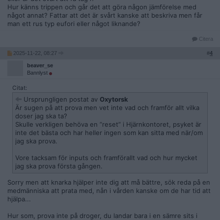
Hur känns trippen och går det att göra någon jämförelse med
något annat? Fattar att det är svårt kanske att beskriva men får
man ett rus typ eufori eller något liknande?
Citera
2025-11-22, 08:27
#
4
beaver_se
Bannlyst
Citat:
Ursprungligen postat av
Oxytorsk
Är sugen på att prova men vet inte vad och framför allt vilka
doser jag ska ta?
Skulle verkligen behöva en ”reset” i Hjärnkontoret, psyket är
inte det bästa och har heller ingen som kan sitta med när/om
jag ska prova.
Vore tacksam för inputs och framförallt vad och hur mycket
jag ska prova första gången.
Sorry men att knarka hjälper inte dig att må bättre, sök reda på en
medmänniska att prata med, nån i vården kanske om de har tid att
hjälpa...
Hur som, prova inte på droger, du landar bara i en sämre sits i