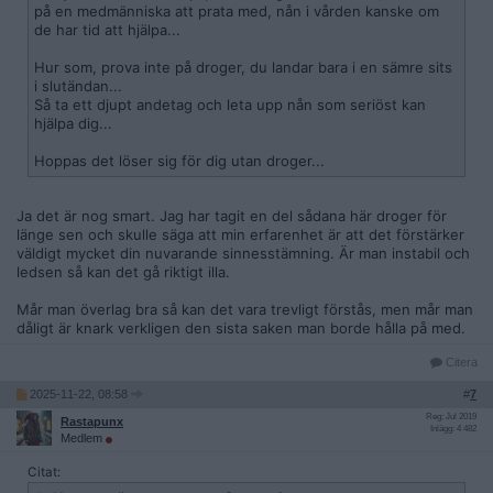
på en medmänniska att prata med, nån i vården kanske om
de har tid att hjälpa...
Hur som, prova inte på droger, du landar bara i en sämre sits
i slutändan...
Så ta ett djupt andetag och leta upp nån som seriöst kan
hjälpa dig...
Hoppas det löser sig för dig utan droger...
Ja det är nog smart. Jag har tagit en del sådana här droger för
länge sen och skulle säga att min erfarenhet är att det förstärker
väldigt mycket din nuvarande sinnesstämning. Är man instabil och
ledsen så kan det gå riktigt illa.
Mår man överlag bra så kan det vara trevligt förstås, men mår man
dåligt är knark verkligen den sista saken man borde hålla på med.
Citera
2025-11-22, 08:58
#
7
Reg: Jul 2019
Rastapunx
Inlägg: 4 482
Medlem
Citat: