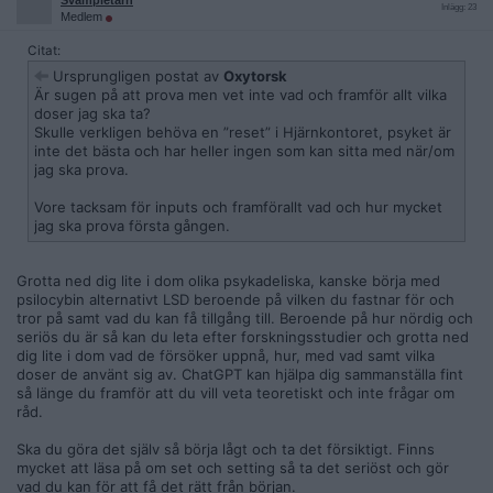
Svampletarn
Inlägg: 23
Medlem
Citat:
Ursprungligen postat av
Oxytorsk
Är sugen på att prova men vet inte vad och framför allt vilka
doser jag ska ta?
Skulle verkligen behöva en ”reset” i Hjärnkontoret, psyket är
inte det bästa och har heller ingen som kan sitta med när/om
jag ska prova.
Vore tacksam för inputs och framförallt vad och hur mycket
jag ska prova första gången.
Grotta ned dig lite i dom olika psykadeliska, kanske börja med
psilocybin alternativt LSD beroende på vilken du fastnar för och
tror på samt vad du kan få tillgång till. Beroende på hur nördig och
seriös du är så kan du leta efter forskningsstudier och grotta ned
dig lite i dom vad de försöker uppnå, hur, med vad samt vilka
doser de använt sig av. ChatGPT kan hjälpa dig sammanställa fint
så länge du framför att du vill veta teoretiskt och inte frågar om
råd.
Ska du göra det själv så börja lågt och ta det försiktigt. Finns
mycket att läsa på om set och setting så ta det seriöst och gör
vad du kan för att få det rätt från början.