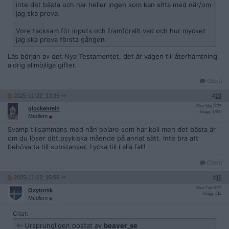
inte det bästa och har heller ingen som kan sitta med när/om
jag ska prova.
Vore tacksam för inputs och framförallt vad och hur mycket
jag ska prova första gången.
Läs början av det Nya Testamentet, det är vägen till återhämtning,
aldrig allmöjliga gifter.
Citera
2025-11-22, 13:39
#
10
Reg: Maj 2025
glockenrein
Inlägg: 1 900
Medlem
Svamp tillsammans med nån polare som har koll men det bästa är
om du löser ditt psykiska mående på annat sätt. Inte bra att
behöva ta till substanser. Lycka till i alla fall!
Citera
2025-11-22, 15:56
#
11
Reg: Feb 2022
Oxytorsk
Inlägg: 212
Medlem
Citat:
Ursprungligen postat av
beaver_se