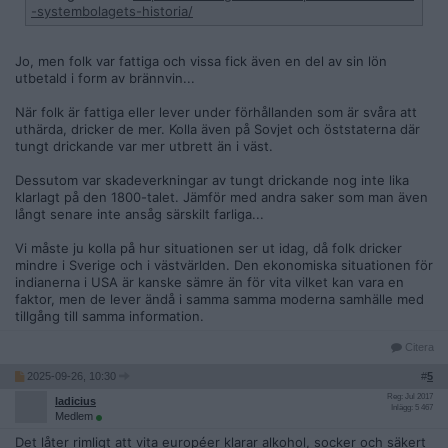
-systembolagets-historia/
Jo, men folk var fattiga och vissa fick även en del av sin lön
utbetald i form av brännvin...
När folk är fattiga eller lever under förhållanden som är svåra att
uthärda, dricker de mer. Kolla även på Sovjet och öststaterna där
tungt drickande var mer utbrett än i väst.
Dessutom var skadeverkningar av tungt drickande nog inte lika
klarlagt på den 1800-talet. Jämför med andra saker som man även
långt senare inte ansåg särskilt farliga...
Vi måste ju kolla på hur situationen ser ut idag, då folk dricker
mindre i Sverige och i västvärlden. Den ekonomiska situationen för
indianerna i USA är kanske sämre än för vita vilket kan vara en
faktor, men de lever ändå i samma samma moderna samhälle med
tillgång till samma information.
Citera
2025-09-26, 10:30
#
5
Reg: Jul 2017
ladicius
Inlägg: 5 467
Medlem
Det låter rimligt att vita européer klarar alkohol, socker och säkert