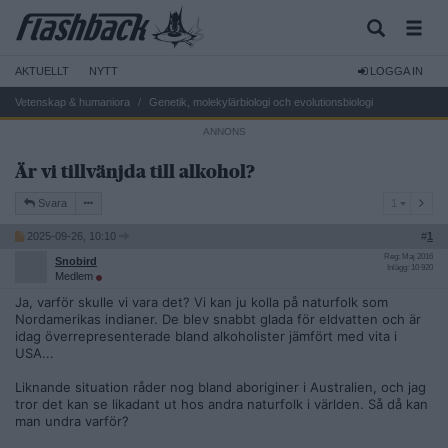
AKTUELLT
NYTT
LOGGA IN
Vetenskap & humaniora
Genetik, molekylärbiologi och evolutionsbiologi
Är vi tillvänjda till alkohol?
1
Svara
1
2025-09-26, 10:10
#
1
Reg: Maj 2016
Snobird
Inlägg: 10 920
Medlem
Ja, varför skulle vi vara det? Vi kan ju kolla på naturfolk som
Nordamerikas indianer. De blev snabbt glada för eldvatten och är
idag överrepresenterade bland alkoholister jämfört med vita i
USA...
Liknande situation råder nog bland aboriginer i Australien, och jag
tror det kan se likadant ut hos andra naturfolk i världen. Så då kan
man undra varför?