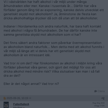
Vi i västvärlden har haft alkohol i vår miljö under många
århundraden eller mer. Kanske i tusentals år... Därför har våra
förfäder genom lång tid av exponering, kanske delvis utvecklat ett
genetiskt skydd mot alkoholism? Ja, åtminstone de flesta kan
dricka alkoholhaltiga drycker då och då utan att bli alkoholister.
Indianer i Nordamerika och andra naturfolk, har bara haft kontakt
med alkohol i några få århundraden. De har därför kanske inte
samma genetiska skydd mot alkoholism som vi har?
Det finns säkert andra faktorer som påverkar överrepresentation
av alkoholism bland naturfolk... Men detta med att alkohol funnits i
vår miljö så länge att vi delvis har ett genetiskt skydd mot
alkoholism är en intressant idé.
Vad tror ni om det? Har förekomsten av alkohol i miljön kring våra
förfäder påverkat våra gener, och gjort det möjligt för oss att
dricka alkohol med mindre risk? Vilka slutsatser kan man i så fall
dra av det?
Eller är det något annat? Vad tror ni?
Citera
2025-09-26, 10:19
#
2
Reg: Maj 2019
FallerIfallerA
Inlägg: 5 634
Medlem