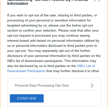
Men alkohol har funnits i flera tusen år. (Öl, mjöd etc)
Information
Exempelvis Egypten (tänk faraonerna), kanske redan på Eufrat-
Tigris tid, 5000-6000 år eller så. Alkohol finns i även syrad mjölk,
If you wish to opt-out of the sale, sharing to third parties, or
alltså fil etc.
processing of your personal or sensitive information for
targeted advertising by us, please use the below opt-out
Nykterhetsrörelsen i Sverige hade på 1900-talet en "debatt" om
section to confirm your selection. Please note that after your
filmjölk (typ 0,2-0,5% alh.) skulle "tillåtas" bland sina medlemmar.
opt-out request is processed you may continue seeing
interest-based ads based on personal information utilized by
I naturen blir bin fulla när de pollinerar blommor.
us or personal information disclosed to third parties prior to
-Alkohol är helt naturligt, men inte "eldvatten"/brännvin.
your opt-out. You may separately opt-out of the further
disclosure of your personal information by third parties on the
Citera
IAB’s list of downstream participants. This information may
2025-09-26, 10:44
#
8
also be disclosed by us to third parties on the
IAB’s List of
Reg: Maj 2016
Snobird
Downstream Participants
that may further disclose it to other
Inlägg: 10 920
Medlem
third parties.
Citat:
Ursprungligen postat av
ladicius
Personal Data Processing Opt Outs
Det låter rimligt att vita européer klarar alkohol, socker och
säkert andra saker bättre än andra folkgrupper. Som du säger
TS: när vi kommer med alkohol och socker blir det ofta stora
CONFIRM
problem för andra folkgrupper med övervikt och alkoholism.
Det finns självklart även exempel på det omvända: när vi kom