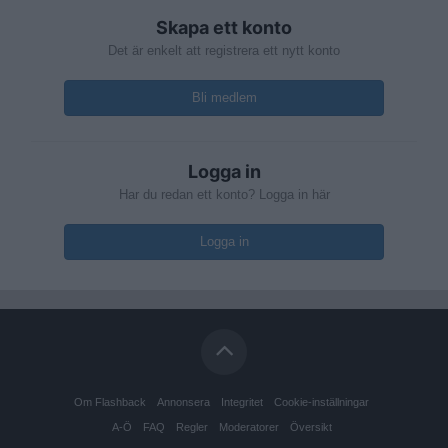
Skapa ett konto
Det är enkelt att registrera ett nytt konto
Bli medlem
Logga in
Har du redan ett konto? Logga in här
Logga in
Om Flashback
Annonsera
Integritet
Cookie-inställningar
A-Ö
FAQ
Regler
Moderatorer
Översikt