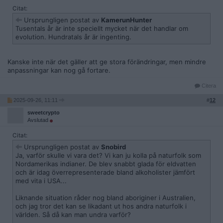
Citat:
Ursprungligen postat av
KamerunHunter
Tusentals år är inte speciellt mycket när det handlar om
evolution. Hundratals år är ingenting.
Kanske inte när det gäller att ge stora förändringar, men mindre
anpassningar kan nog gå fortare.
Citera
2025-09-26, 11:11
#
12
sweetcrypto
Avslutad
Citat:
Ursprungligen postat av
Snobird
Ja, varför skulle vi vara det? Vi kan ju kolla på naturfolk som
Nordamerikas indianer. De blev snabbt glada för eldvatten
och är idag överrepresenterade bland alkoholister jämfört
med vita i USA...
Liknande situation råder nog bland aboriginer i Australien,
och jag tror det kan se likadant ut hos andra naturfolk i
världen. Så då kan man undra varför?