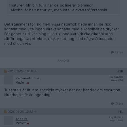
I naturen blir bin fulla när de pollinerar blommor.
-Alkohol är helt naturligt, men inte "eldvatten"/brännvin.
Det stämmer i för sig men vissa naturfolk hade innan de fick
kontakt med vita ingen direkt kontakt med alkoholhaltiga drycker.
För genetisk tillvänjning till att kunna klara dricka alkohol utan
alltför negativa effekter, räcker det nog med några årtusenden
med öl och vin.
Citera
2025-09-26, 10:50
#
10
Reg: Aug 2023
KamerunHunter
Inlägg: 6 353
Medlem
Tusentals år är inte speciellt mycket när det handlar om evolution.
Hundratals år är ingenting.
Citera
2025-09-26, 10:52
#
11
Reg: Maj 2016
Snobird
Inlägg: 10 920
Medlem