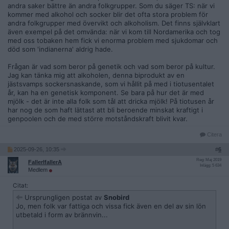
andra saker bättre än andra folkgrupper. Som du säger TS: när vi
kommer med alkohol och socker blir det ofta stora problem för
andra folkgrupper med övervikt och alkoholism. Det finns självklart
även exempel på det omvända: när vi kom till Nordamerika och tog
med oss tobaken hem fick vi enorma problem med sjukdomar och
död som 'indianerna' aldrig hade.
Frågan är vad som beror på genetik och vad som beror på kultur.
Jag kan tänka mig att alkoholen, denna biprodukt av en
jästsvamps sockersnaskande, som vi hållit på med i tiotusentalet
år, kan ha en genetisk komponent. Se bara på hur det är med
mjölk - det är inte alla folk som tål att dricka mjölk! På tiotusen år
har nog de som haft lättast att bli beroende minskat kraftigt i
genpoolen och de med större motståndskraft blivit kvar.
Citera
2025-09-26, 10:35
#
6
Reg: Maj 2019
FallerIfallerA
Inlägg: 5 634
Medlem
Citat:
Ursprungligen postat av
Snobird
Jo, men folk var fattiga och vissa fick även en del av sin lön
utbetald i form av brännvin...