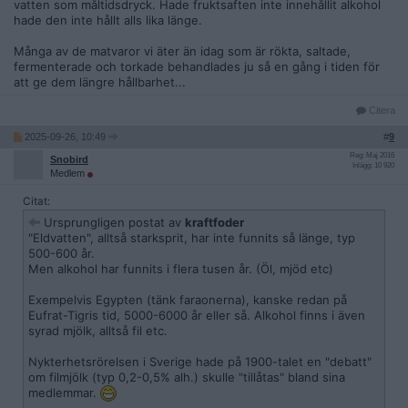
vatten som måltidsdryck. Hade fruktsaften inte innehållit alkohol
hade den inte hållt alls lika länge.
Många av de matvaror vi äter än idag som är rökta, saltade,
fermenterade och torkade behandlades ju så en gång i tiden för
att ge dem längre hållbarhet...
Citera
2025-09-26, 10:49
#
9
Reg: Maj 2016
Snobird
Inlägg: 10 920
Medlem
Citat:
Ursprungligen postat av
kraftfoder
"Eldvatten", alltså starksprit, har inte funnits så länge, typ
500-600 år.
Men alkohol har funnits i flera tusen år. (Öl, mjöd etc)
Exempelvis Egypten (tänk faraonerna), kanske redan på
Eufrat-Tigris tid, 5000-6000 år eller så. Alkohol finns i även
syrad mjölk, alltså fil etc.
Nykterhetsrörelsen i Sverige hade på 1900-talet en "debatt"
om filmjölk (typ 0,2-0,5% alh.) skulle "tillåtas" bland sina
medlemmar.