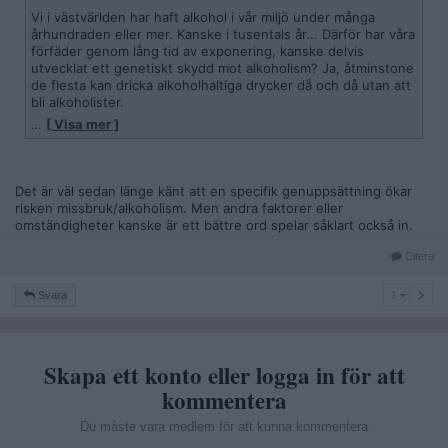
Vi i västvärlden har haft alkohol i vår miljö under många
århundraden eller mer. Kanske i tusentals år... Därför har våra
förfäder genom lång tid av exponering, kanske delvis
utvecklat ett genetiskt skydd mot alkoholism? Ja, åtminstone
de flesta kan dricka alkoholhaltiga drycker då och då utan att
bli alkoholister.
…
[ Visa mer ]
Indianer i Nordamerika och andra naturfolk, har bara haft
kontakt med alkohol i några få århundraden. De har därför
kanske inte samma genetiska skydd mot alkoholism som vi
har?
Det är väl sedan länge känt att en specifik genuppsättning ökar
risken missbruk/alkoholism. Men andra faktorer eller
Det finns säkert andra faktorer som påverkar
omständigheter kanske är ett bättre ord spelar såklart också in.
överrepresentation av alkoholism bland naturfolk... Men
detta med att alkohol funnits i vår miljö så länge att vi delvis
Citera
har ett genetiskt skydd mot alkoholism är en intressant idé.
1
Svara
1
Vad tror ni om det? Har förekomsten av alkohol i miljön kring
våra förfäder påverkat våra gener, och gjort det möjligt för
oss att dricka alkohol med mindre risk? Vilka slutsatser kan
man i så fall dra av det?
Skapa ett konto eller logga in för att
Eller är det något annat? Vad tror ni?
kommentera
Du måste vara medlem för att kunna kommentera