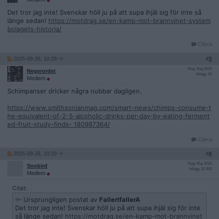
Det tror jag inte! Svenskar höll ju på att supa ihjäl sig för inte så
länge sedan!
https://motdrag.se/en-kamp-mot-brannvinet-system
bolagets-historia/
Citera
2025-09-26, 10:28
#
3
Reg: Aug 2024
Negerordet
Inlägg: 43
Medlem
Schimpanser dricker några nubbar dagligen.
https://www.smithsonianmag.com/smart-news/chimps-consume-t
he-equivalent-of-2-5-alcoholic-drinks-per-day-by-eating-ferment
ed-fruit-study-finds- 180987364/
Citera
2025-09-26, 10:29
#
4
Reg: Maj 2016
Snobird
Inlägg: 10 920
Medlem
Citat:
Ursprungligen postat av
FallerIfallerA
Det tror jag inte! Svenskar höll ju på att supa ihjäl sig för inte
så länge sedan!
https://motdrag.se/en-kamp-mot-brannvinet