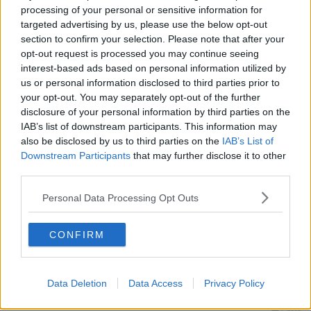
Medlem
processing of your personal or sensitive information for
Hehe, kanske en ny trend på g måtro?
targeted advertising by us, please use the below opt-out
Folk har väl länge gjort det men kanske har ebbat ut de senaste
section to confirm your selection. Please note that after your
20-30 åren för att börja om igen?
opt-out request is processed you may continue seeing
Eller är det en slags "protest" mot den ostoppbara invandringen?
interest-based ads based on personal information utilized by
us or personal information disclosed to third parties prior to
Citera
your opt-out. You may separately opt-out of the further
2025-08-09, 21:18
#
7
disclosure of your personal information by third parties on the
Reg: Dec 2006
IAB’s list of downstream participants. This information may
Carl-Ann von s
Inlägg: 13 710
Medlem
also be disclosed by us to third parties on the
IAB’s List of
Jaha en trend?! Då kanske jag ska ut och måla mustasch på stan!
Downstream Participants
that may further disclose it to other
Jag brukade roa mig att måla massa mustasch i dagstidningar när
third parties.
jag var liten. Varför inte slå på större och muscha stora grejer nu!
Personal Data Processing Opt Outs
Citera
2025-08-10, 07:20
#
8
CONFIRM
Reg: Maj 2011
Psoglav
Inlägg: 3 526
Medlem
Det ska endast göras på män dock. Är det en kvinna på affischen
är det en ejakulerande balle vid ansiktet som gäller. Viktigt att hålla
Data Deletion
Data Access
Privacy Policy
på dessa oskrivna regler