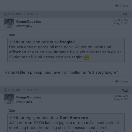
Citera
2025-08-10, 15:40
#
11
Reg: Nov 2005
GoggeGogelius
Inlägg: 21 482
Avstängd
Citat:
Ursprungligen postat av
Psoglav
Det ska endast göras på män dock. Är det en kvinna på
affischen är det en ejakulerande balle vid ansiktet som gäller.
Viktigt att hålla på dessa oskrivna regler
Haha! Håller i princip med, även om ballen är "ett steg längre".
Citera
2025-08-10, 15:42
#
12
Reg: Nov 2005
GoggeGogelius
Inlägg: 21 482
Avstängd
Citat:
Ursprungligen postat av
Carl-Ann von s
Jaha en trend?! Då kanske jag ska ut och måla mustasch på
stan! Jag brukade roa mig att måla massa mustasch i