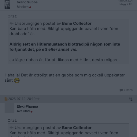
Reg: Okt 2024
67arigGubbe
Inlägg: 2 491
Medlem
Citat:
Ursprungligen postat av
Bone Collector
Kan bara hålla med. Riktigt uppiggande oavsett vem "den
drabbade" är.
Aldrig sett en Hitlermustasch klottrad på någon som
inte
förtjänat det,
på ett eller annat vis
.
Ju lägre ribban är, för att liknas med Hitler, desto roligare.
Haha ja! Det är otroligt att en gubbe som mig också uppskattar
sånt
Citera
2025-07-12, 20:19
#
4
ElexirPharma
Avslutad
Citat:
Ursprungligen postat av
Bone Collector
Kan bara hålla med. Riktigt uppiggande oavsett vem "den