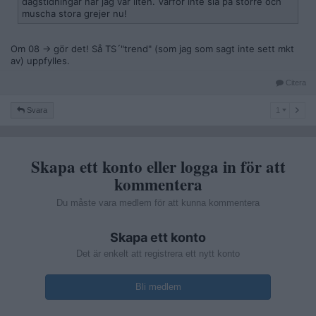
dagstidningar när jag var liten. Varför inte slå på större och
muscha stora grejer nu!
Om 08 -> gör det! Så TS´"trend" (som jag som sagt inte sett mkt
av) uppfylles.
Citera
1
Svara
1
Skapa ett konto eller logga in för att
kommentera
Du måste vara medlem för att kunna kommentera
Skapa ett konto
Det är enkelt att registrera ett nytt konto
Bli medlem