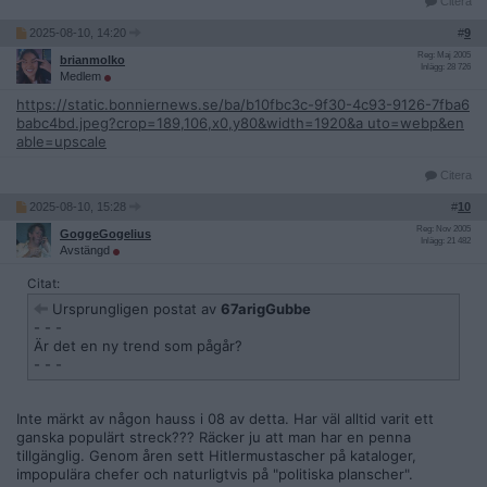
Citera
2025-08-10, 14:20
#
9
Reg: Maj 2005
brianmolko
Inlägg: 28 726
Medlem
https://static.bonniernews.se/ba/b10fbc3c-9f30-4c93-9126-7fba6
babc4bd.jpeg?crop=189,106,x0,y80&width=1920&a uto=webp&en
able=upscale
Citera
2025-08-10, 15:28
#
10
Reg: Nov 2005
GoggeGogelius
Inlägg: 21 482
Avstängd
Citat:
Ursprungligen postat av
67arigGubbe
- - -
Är det en ny trend som pågår?
- - -
Inte märkt av någon hauss i 08 av detta. Har väl alltid varit ett
ganska populärt streck??? Räcker ju att man har en penna
tillgänglig. Genom åren sett Hitlermustascher på kataloger,
impopulära chefer och naturligtvis på "politiska planscher".