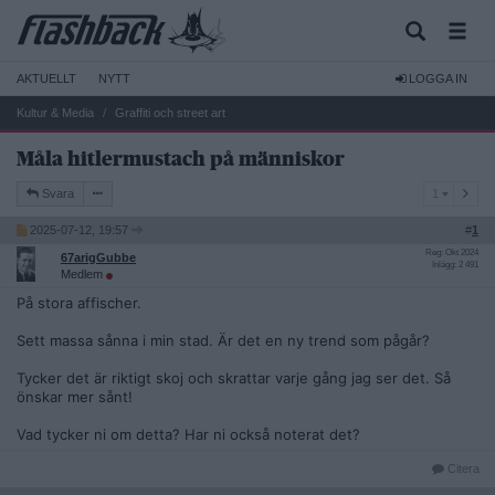
AKTUELLT
NYTT
LOGGA IN
Kultur & Media
Graffiti och street art
Måla hitlermustach på människor
1
Svara
1
2025-07-12, 19:57
#
1
Reg: Okt 2024
67arigGubbe
Inlägg: 2 491
Medlem
På stora affischer.
Sett massa sånna i min stad. Är det en ny trend som pågår?
Tycker det är riktigt skoj och skrattar varje gång jag ser det. Så
önskar mer sånt!
Vad tycker ni om detta? Har ni också noterat det?
Citera