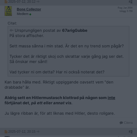
2025-07-12, 20:12
#
2
Reg: Jan 2004
Bone Collector
Inlägg: 5 759
Medlem
Citat:
Ursprungligen postat av
67arigGubbe
På stora affischer.
Sett massa sånna i min stad. Är det en ny trend som pågår?
Tycker det är riktigt skoj och skrattar varje gång jag ser det.
Så önskar mer sånt!
Vad tycker ni om detta? Har ni också noterat det?
Kan bara hålla med. Riktigt uppiggande oavsett vem "den
drabbade" är.
Aldrig sett en Hitlermustasch klottrad på någon som
inte
förtjänat det,
på ett eller annat vis
.
Ju lägre ribban är, för att liknas med Hitler, desto roligare.
Citera
2025-07-12, 20:15
#
3