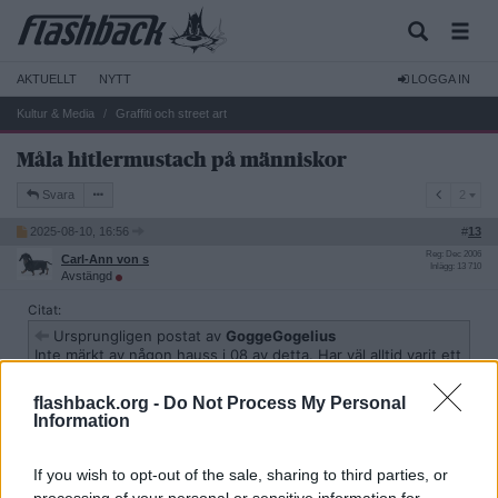
AKTUELLT
NYTT
LOGGA IN
Kultur & Media
Graffiti och street art
Måla hitlermustach på människor
2
Svara
2
2025-08-10, 16:56
#
13
Reg: Dec 2006
Carl-Ann von s
Inlägg: 13 710
Avstängd
Citat:
Ursprungligen postat av
GoggeGogelius
Inte märkt av någon hauss i 08 av detta. Har väl alltid varit ett
ganska populärt streck??? Räcker ju att man har en penna
tillgänglig. Genom åren sett Hitlermustascher på kataloger,
flashback.org -
Do Not Process My Personal
impopulära chefer och naturligtvis på "politiska planscher".
Information
Ja på torget i en mindre ort förra sommaren när det var EU-val så
var det en stor benderoll med JÅs ansikte på och under ansiktet
If you wish to opt-out of the sale, sharing to third parties, or
så stod det: "Mitt Europa bygger murar" och på Jimmies ansikte
processing of your personal or sensitive information for