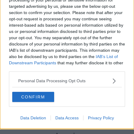
hade någon kladdat dit en mustasch. Men det var ingen Hitler-
targeted advertising by us, please use the below opt-out
mustasch.
section to confirm your selection. Please note that after your
__________________
Senast redigerad av Carl-Ann von s 2025-08-10 kl. 16:58.
opt-out request is processed you may continue seeing
interest-based ads based on personal information utilized by
Citera
us or personal information disclosed to third parties prior to
2
your opt-out. You may separately opt-out of the further
Svara
2
disclosure of your personal information by third parties on the
IAB’s list of downstream participants. This information may
also be disclosed by us to third parties on the
IAB’s List of
Skapa ett konto eller logga in för att
Downstream Participants
that may further disclose it to other
kommentera
third parties.
Du måste vara medlem för att kunna kommentera
Personal Data Processing Opt Outs
Skapa ett konto
CONFIRM
Det är enkelt att registrera ett nytt konto
Bli medlem
Data Deletion
Data Access
Privacy Policy