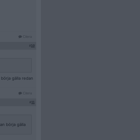
Citera
#
10
börja gälla redan
Citera
#
11
n börja gälla