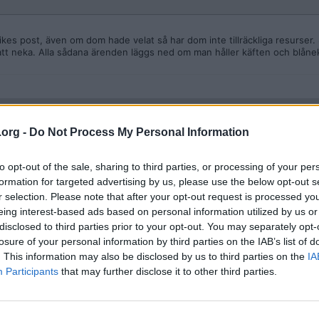
ikes post, även om dom hade velat så har dom inte tillräckliga resurser.
att neka. Alla sådana ärenden läggs ned om man håller käften och blån
.org -
Do Not Process My Personal Information
to opt-out of the sale, sharing to third parties, or processing of your per
formation for targeted advertising by us, please use the below opt-out s
r selection. Please note that after your opt-out request is processed y
eing interest-based ads based on personal information utilized by us or
disclosed to third parties prior to your opt-out. You may separately opt-
losure of your personal information by third parties on the IAB’s list of
 Handlar man massa hela tiden är risken så klart högre. Kanske blir det a
. This information may also be disclosed by us to third parties on the
IA
 om det kommer knarkbrev.
Participants
that may further disclose it to other third parties.