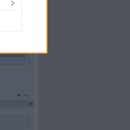
Citera
#
8
t annorlunda nu
Citera
#
9