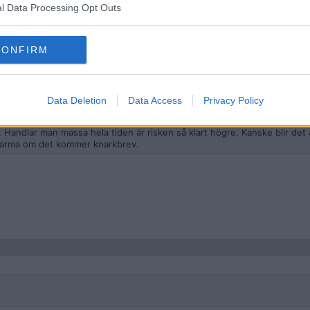
l Data Processing Opt Outs
CONFIRM
Data Deletion
Data Access
Privacy Policy
e
st. Handlar man massa hela tiden är risken så klart högre. Kanske blir de
 larma om det kommer knarkbrev.