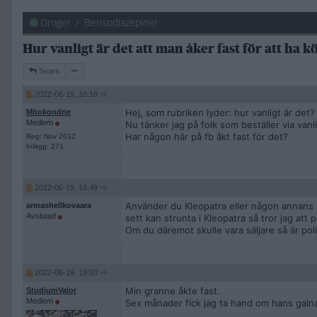
Droger
Bensodiazepiner
Hur vanligt är det att man åker fast för att ha 
Svara
2022-06-19, 16:18
Hej, som rubriken lyder: hur vanligt är det?
Mitokondrie
Medlem
Nu tänker jag på folk som beställer via vanli
Har någon här på fb åkt fast för det?
Reg: Nov 2012
Inlägg: 271
2022-06-19, 16:49
Använder du Kleopatra eller någon annans a
armashellkovaara
Avslutad
sett kan strunta i Kleopatra så tror jag att 
Om du däremot skulle vara säljare så är pol
2022-06-19, 19:03
Min granne åkte fast.
StudiumValor
Medlem
Sex månader fick jag ta hand om hans galna