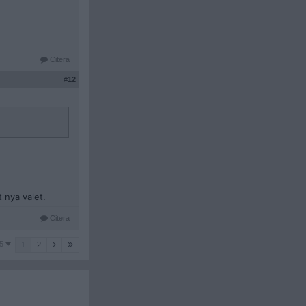
Citera
#
12
 nya valet.
Citera
5
1
2