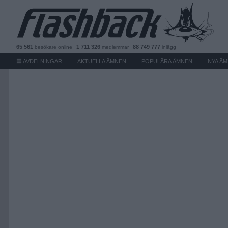
65 561
1 711 326
88 749 777
besökare
online
medlemmar
inlägg
AVDELNINGAR
AKTUELLA ÄMNEN
POPULÄRA ÄMNEN
NYA Ä