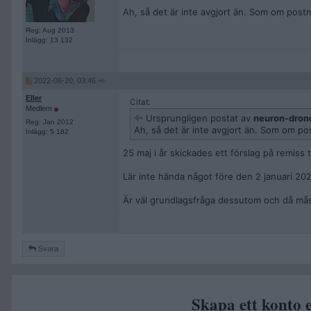
Ah, så det är inte avgjort än. Som om postn
Reg: Aug 2013
Inlägg: 13 132
2022-06-20, 03:46
EIIer
Citat:
Medlem
Ursprungligen postat av
neuron-dron
Reg: Jan 2012
Ah, så det är inte avgjort än. Som om po
Inlägg: 5 182
25 maj i år skickades ett förslag på remiss t
Lär inte hända något före den 2 januari 20
Är väl grundlagsfråga dessutom och då måst
Svara
Skapa ett konto e