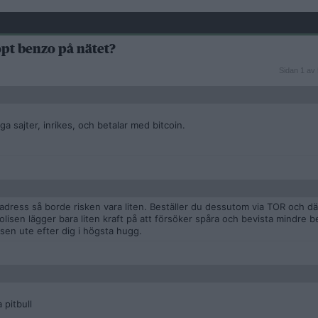
köpt benzo på nätet?
Sidan
Sidan 1 av 
1
av
5
ga sajter, inrikes, och betalar med bitcoin.
dress så borde risken vara liten. Beställer du dessutom via TOR och där
polisen lägger bara liten kraft på att försöker spåra och bevista mindre be
isen ute efter dig i högsta hugg.
 pitbull