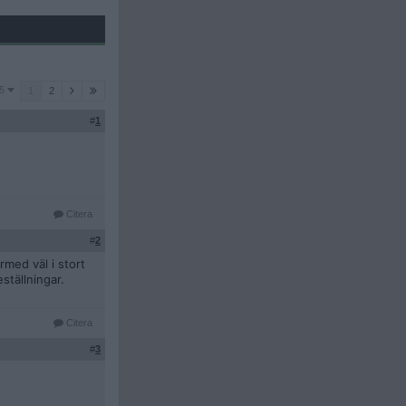
5
1
2
#
1
Citera
#
2
med väl i stort
ställningar.
Citera
#
3