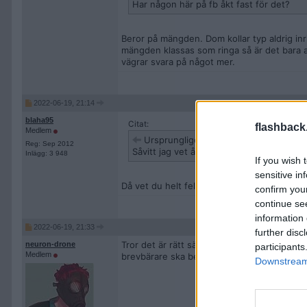
Har någon här på fb åkt fast för det?
Beror på mängden. Dom kollar typ aldrig inr
mängden klassas som ringa så är det bara 
vägrar svara på något mer.
2022-06-19, 21:14
blaha95
Citat:
flashback
Medlem
Ursprungligen postat av
IRME
Reg: Sep 2012
Såvitt jag vet åker alla fast.
Inlägg: 3 948
If you wish 
sensitive in
Då vet du helt fel.
confirm you
continue se
information 
2022-06-19, 21:33
further disc
Tror det är rätt sällsynt att man åker fast.
neuron-drone
participants
Medlem
brevbärare ska bevaka din post och larma
Downstream 