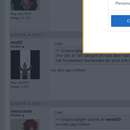
Persona
Reg: Aug 2013
Inlägg: 13 132
2022-06-19, 22:35
wes420
Citat:
Medlem
Ursprungligen postat av
neuron-dron
Tror det är rätt sällsynt att man åker fa
när brevbärare ska bevaka din post och
nu blev jag nyfiken
Reg: Jul 2007
Inlägg: 1 255
2022-06-19, 22:41
neuron-drone
Citat:
Medlem
Ursprungligen postat av
wes420
nu blev jag nyfiken