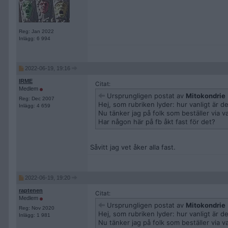
Reg: Jan 2022
Inlägg: 6 994
2022-06-19, 19:16
IRME
Citat:
Medlem
Ursprungligen postat av
Mitokondrie
Reg: Dec 2007
Hej, som rubriken lyder: hur vanligt är d
Inlägg: 4 659
Nu tänker jag på folk som beställer via va
Har någon här på fb åkt fast för det?
Såvitt jag vet åker alla fast.
2022-06-19, 19:20
raptenen
Citat:
Medlem
Ursprungligen postat av
Mitokondrie
Reg: Nov 2020
Hej, som rubriken lyder: hur vanligt är d
Inlägg: 1 981
Nu tänker jag på folk som beställer via va