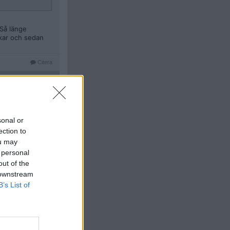
 Så länge
ekar och sedan
Citera
#
6
sonal or
ection to
ou may
 personal
Citera
out of the
#
7
 downstream
nnorlunda nu när
B’s List of