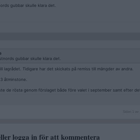
ords gubbar skulle klara det.
e
stnords gubbar skulle klara det.
ill lagrådet. Tidigare har det skickats på remiss till mängder av andra.
23 åtminstone.
e de rösta genom förslaget både före valet i september samt efter det
Sidan
Sidan 1 av 
1
av
5
ller logga in för att kommentera