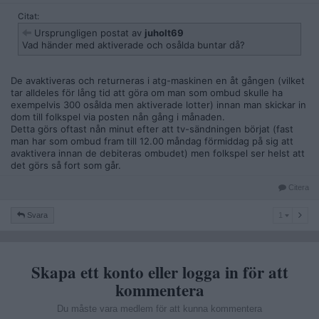
Citat:
Ursprungligen postat av
juholt69
Vad händer med aktiverade och osålda buntar då?
De avaktiveras och returneras i atg-maskinen en åt gången (vilket
tar alldeles för lång tid att göra om man som ombud skulle ha
exempelvis 300 osålda men aktiverade lotter) innan man skickar in
dom till folkspel via posten nån gång i månaden.
Detta görs oftast nån minut efter att tv-sändningen börjat (fast
man har som ombud fram till 12.00 måndag förmiddag på sig att
avaktivera innan de debiteras ombudet) men folkspel ser helst att
det görs så fort som går.
Citera
1
Svara
1
Skapa ett konto eller logga in för att
kommentera
Du måste vara medlem för att kunna kommentera