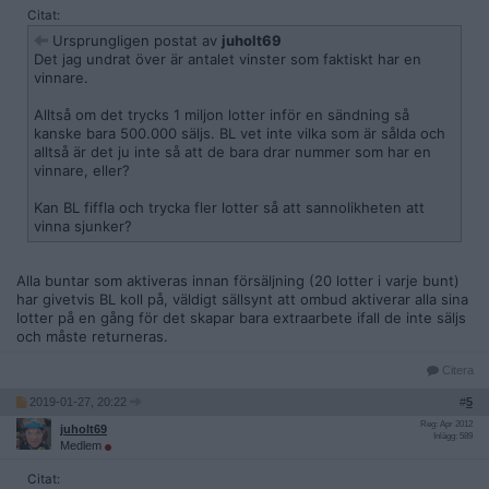
Citat:
Ursprungligen postat av
juholt69
Det jag undrat över är antalet vinster som faktiskt har en
vinnare.
Alltså om det trycks 1 miljon lotter inför en sändning så
kanske bara 500.000 säljs. BL vet inte vilka som är sålda och
alltså är det ju inte så att de bara drar nummer som har en
vinnare, eller?
Kan BL fiffla och trycka fler lotter så att sannolikheten att
vinna sjunker?
Alla buntar som aktiveras innan försäljning (20 lotter i varje bunt)
har givetvis BL koll på, väldigt sällsynt att ombud aktiverar alla sina
lotter på en gång för det skapar bara extraarbete ifall de inte säljs
och måste returneras.
Citera
2019-01-27, 20:22
#
5
Reg: Apr 2012
juholt69
Inlägg: 589
Medlem
Citat: