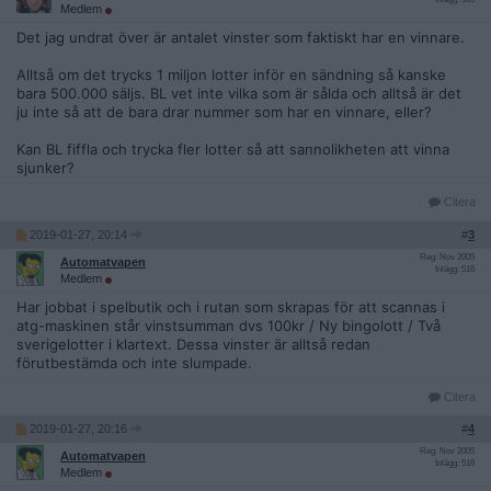
Medlem
Det jag undrat över är antalet vinster som faktiskt har en vinnare.
Alltså om det trycks 1 miljon lotter inför en sändning så kanske
bara 500.000 säljs. BL vet inte vilka som är sålda och alltså är det
ju inte så att de bara drar nummer som har en vinnare, eller?
Kan BL fiffla och trycka fler lotter så att sannolikheten att vinna
sjunker?
Citera
2019-01-27, 20:14
#
3
Reg: Nov 2005
Automatvapen
Inlägg: 516
Medlem
Har jobbat i spelbutik och i rutan som skrapas för att scannas i
atg-maskinen står vinstsumman dvs 100kr / Ny bingolott / Två
sverigelotter i klartext. Dessa vinster är alltså redan
förutbestämda och inte slumpade.
Citera
2019-01-27, 20:16
#
4
Reg: Nov 2005
Automatvapen
Inlägg: 516
Medlem