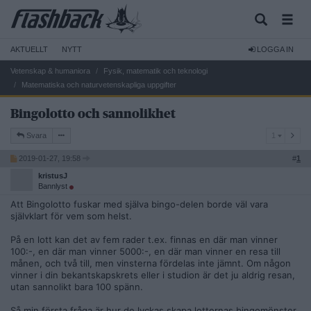
AKTUELLT
NYTT
LOGGA IN
Vetenskap & humaniora
Fysik, matematik och teknologi
Matematiska och naturvetenskapliga uppgifter
Bingolotto och sannolikhet
1
Svara
1
2019-01-27, 19:58
#
1
kristusJ
Bannlyst
Att Bingolotto fuskar med själva bingo-delen borde väl vara
självklart för vem som helst.
På en lott kan det av fem rader t.ex. finnas en där man vinner
100:-, en där man vinner 5000:-, en där man vinner en resa till
månen, och två till, men vinsterna fördelas inte jämnt. Om någon
vinner i din bekantskapskrets eller i studion är det ju aldrig resan,
utan sannolikt bara 100 spänn.
Så min första fråga är hur de lyckas skapa lotternas bingomönster,