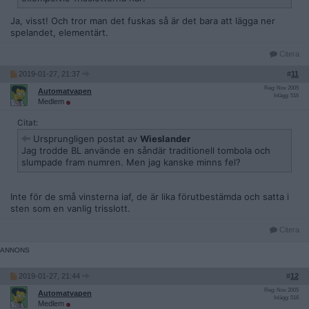
Ja, visst! Och tror man det fuskas så är det bara att lägga ner
spelandet, elementärt.
Citera
2019-01-27, 21:37
#
11
Reg: Nov 2005
Automatvapen
Inlägg: 516
Medlem
Citat:
Ursprungligen postat av
Wieslander
Jag trodde BL använde en såndär traditionell tombola och
slumpade fram numren. Men jag kanske minns fel?
Inte för de små vinsterna iaf, de är lika förutbestämda och satta i
sten som en vanlig trisslott.
Citera
2019-01-27, 21:44
#
12
Reg: Nov 2005
Automatvapen
Inlägg: 516
Medlem