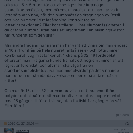
olika tal i 5 x 5 rutor, för att visserligen inte lura någon
sannolikhetsmässigt, men däremot moraliskt att man har varit
jättenära att vinna, när den slumpmässiga dragningen av Bertil-
och Ivar-nummer i direktsändning kontrolleras av
lotteriinspektionen? Eller kontrollerar LI inte slumpmässigheten i
de dragna numren, utan bara att algoritmen i en blåsnings-dator
har fungerat som den ska?
Min andra fråga är hur nära man har varit att vinna om man endast
är 16 siffror ifrån på hela numret, alltså serie- och lottnummer
kombinerat. Jag misstänker att 1 chans på 32, 16 fördubblat
eftersom man lika gärna kunde ha haft ett högre nummer än ett
lägre, är förenklat, och att man ska utgå från en
standardsannolikhetskurva med medelvärdet på det vinnande
numret och en standardavvikelse som beror på antalet sålda
lotter?
Om man är 16, eller 32 hur man nu vill se det, nummer ifrån,
betyder det alltså inte att man behöver repetera experimentet
bara 16 gånger till för att vinna, utan faktiskt fler gånger än så?
Eller färre?
Citera
2019-01-27, 20:06
#
2
Reg: Apr 2012
juholt69
Inlägg: 589