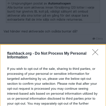
Ursprungligen postat av
Automatvapen
Alla buntar som aktiveras innan försäljning (20 lotter i varje
bunt) har givetvis BL koll på, väldigt sällsynt att ombud
aktiverar alla sina lotter på en gång för det skapar bara
extraarbete ifall de inte säljs och måste returneras.
Vad händer med aktiverade och osålda buntar då?
Citera
2019-01-27, 20:29
#
6
Reg: Aug 2018
Wieslander
flashback.org -
Do Not Process My Personal
Inlägg: 178
Medlem
Information
Citat:
Ursprungligen postat av
Automatvapen
If you wish to opt-out of the sale, sharing to third parties, or
Har jobbat i spelbutik och i rutan som skrapas för att scannas
processing of your personal or sensitive information for
i atg-maskinen står vinstsumman dvs 100kr / Ny bingolott /
targeted advertising by us, please use the below opt-out
Två sverigelotter i klartext. Dessa vinster är alltså redan
section to confirm your selection. Please note that after your
förutbestämda och inte slumpade.
opt-out request is processed you may continue seeing
interest-based ads based on personal information utilized by
Jag trodde BL använde en såndär traditionell tombola och
us or personal information disclosed to third parties prior to
slumpade fram numren. Men jag kanske minns fel?
your opt-out. You may separately opt-out of the further