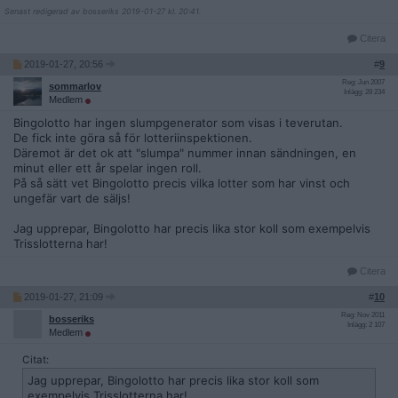
Senast redigerad av bosseriks 2019-01-27 kl. 20:41.
Citera
2019-01-27, 20:56
#
9
Reg: Jun 2007
sommarlov
Inlägg: 28 234
Medlem
Bingolotto har ingen slumpgenerator som visas i teverutan.
De fick inte göra så för lotteriinspektionen.
Däremot är det ok att "slumpa" nummer innan sändningen, en
minut eller ett år spelar ingen roll.
På så sätt vet Bingolotto precis vilka lotter som har vinst och
ungefär vart de säljs!
Jag upprepar, Bingolotto har precis lika stor koll som exempelvis
Trisslotterna har!
Citera
2019-01-27, 21:09
#
10
Reg: Nov 2011
bosseriks
Inlägg: 2 107
Medlem
Citat:
Jag upprepar, Bingolotto har precis lika stor koll som
exempelvis Trisslotterna har!