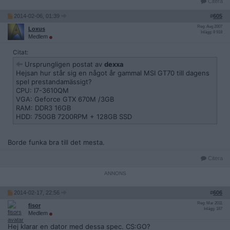
Citera
2014-02-06, 01:39
#
605
Reg: Aug 2007
Loxus
Inlägg: 8 918
Medlem
Citat:
Ursprungligen postat av
dexxa
Hejsan hur står sig en något år gammal MSI GT70 till dagens
spel prestandamässigt?
CPU: I7-3610QM
VGA: Geforce GTX 670M /3GB
RAM: DDR3 16GB
HDD: 750GB 7200RPM + 128GB SSD
Borde funka bra till det mesta.
Citera
2014-02-17, 22:56
#
606
Reg: Mar 2011
fisor
Inlägg: 187
Medlem
Hej klarar en dator med dessa spec. CS:GO?