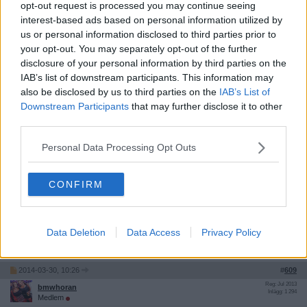
VRAM
opt-out request is processed you may continue seeing
interest-based ads based on personal information utilized by
Är intresserad att köpa en dator med denna hårdvara.
us or personal information disclosed to third parties prior to
your opt-out. You may separately opt-out of the further
Ja, den ska klara det. Vilka inställningar vet jag inte dock.
disclosure of your personal information by third parties on the
IAB’s list of downstream participants. This information may
Citera
also be disclosed by us to third parties on the
IAB’s List of
2014-02-22, 12:26
#
608
Downstream Participants
that may further disclose it to other
Reg: Mar 2011
third parties.
fisor
Inlägg: 187
Medlem
Ännu en dator som jag kollat på:
Personal Data Processing Opt Outs
Intel® Core™ i5-4200U (1,6 GHz, 3 MB cache, 2 kärnor)
39,6 cm (15,6") HD WLED BrightView (1366 x 768)
CONFIRM
8 GB DDR3L minne & 1 TB 5400 rpm SATA hårddisk
AMDRadeon HD 8670M (1 GB DDR3 dedikerat)
Skulle denna dator klara cs go?
Data Deletion
Data Access
Privacy Policy
Citera
2014-03-30, 10:26
#
609
Reg: Jul 2013
bmwhoran
Inlägg: 1 294
Medlem