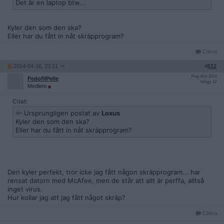
Det är en laptop btw...
Kyler den som den ska?
Eller har du fått in nåt skräpprogram?
Citera
2014-04-16, 23:11
#
612
Reg: Mar 2014
PedofilPelle
Inlägg: 12
Medlem
Citat:
Ursprungligen postat av
Loxus
Kyler den som den ska?
Eller har du fått in nåt skräpprogram?
Den kyler perfekt, tror icke jag fått någon skräpprogram... har
rensat datorn med McAfee, men de står att allt är perffa, alltså
inget virus.
Hur kollar jag att jag fått något skräp?
Citera