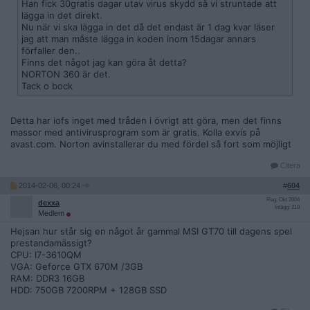
Han fick 30gratis dagar utav virus skydd så vi struntade att
lägga in det direkt.
Nu när vi ska lägga in det då det endast är 1 dag kvar läser
jag att man måste lägga in koden inom 15dagar annars
förfaller den..
Finns det något jag kan göra åt detta?
NORTON 360 är det.
Tack o bock
Detta har iofs inget med tråden i övrigt att göra, men det finns
massor med antivirusprogram som är gratis. Kolla exvis på
avast.com. Norton avinstallerar du med fördel så fort som möjligt
Citera
2014-02-06, 00:24
#
604
Reg: Okt 2004
dexxa
Inlägg: 219
Medlem
Hejsan hur står sig en något år gammal MSI GT70 till dagens spel
prestandamässigt?
CPU: I7-3610QM
VGA: Geforce GTX 670M /3GB
RAM: DDR3 16GB
HDD: 750GB 7200RPM + 128GB SSD