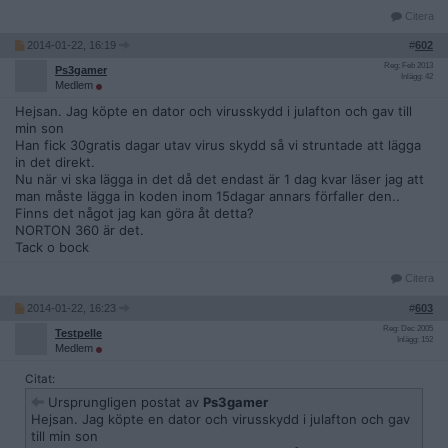
Citera
2014-01-22, 16:19
#
602
Reg: Feb 2013
Ps3gamer
Inlägg: 42
Medlem
Hejsan. Jag köpte en dator och virusskydd i julafton och gav till
min son
Han fick 30gratis dagar utav virus skydd så vi struntade att lägga
in det direkt.
Nu när vi ska lägga in det då det endast är 1 dag kvar läser jag att
man måste lägga in koden inom 15dagar annars förfaller den..
Finns det något jag kan göra åt detta?
NORTON 360 är det.
Tack o bock
Citera
2014-01-22, 16:23
#
603
Reg: Dec 2005
Testpelle
Inlägg: 152
Medlem
Citat:
Ursprungligen postat av
Ps3gamer
Hejsan. Jag köpte en dator och virusskydd i julafton och gav
till min son