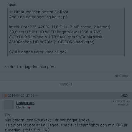
Citat:
Ursprungligen postat av
fisor
Ännu en dator som jag kollat på:
Intel® Core™ i5-4200U (1,6 GHz, 3 MB cache, 2 kärnor)
39,6 cm (15,6") HD WLED BrightView (1366 x 768)
8 GB DDR3L minne & 1 TB 5400 rpm SATA hårddisk
AMDRadeon HD 8670M (1 GB DDR3 dedikerat)
Skulle denna dator klara cs go?
Ja det tror jag den ska göra
Citera
2014-04-16, 23:03
#
610
Reg: Mar 2014
PedofilPelle
Inlägg: 12
Medlem
Tjo...
Min datorn, ganska exakt 1 år har börjat spöka...
Helt plötsligt börjar LoL lagga, speciellt i teamfights och min FPS är
superlåg, ( från 5 till 15 )