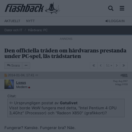
AKTUELLT
NYTT
LOGGA IN
Dator och IT
Hårdvara: PC
Den officiella tråden om hårdvarans prestanda
under PC-spel, läs trådstarten
51
Svara
51
2014-01-04, 17:41
#
601
Reg: Aug 2007
Loxus
Inlägg: 8 918
Medlem
Citat:
Ursprungligen postat av
Gatulivet
Visst borde WoW fungera med detta, "Intel Pentium 4 CPU
3,4Ghz" (Processor) och "Radeon X850" (grafikkort)?
Fungerar? Kanske. Fungerar bra? Näe.