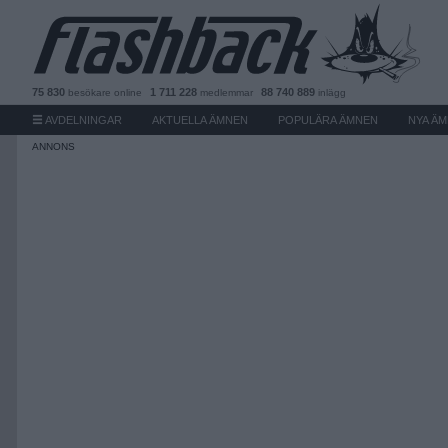
75 830
1 711 228
88 740 889
besökare
online
medlemmar
inlägg
AVDELNINGAR
AKTUELLA ÄMNEN
POPULÄRA ÄMNEN
NYA Ä