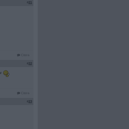
#
21
Citera
#
22
tw
Citera
#
23