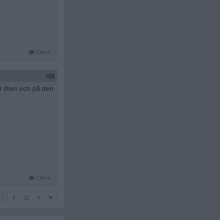
Citera
#
24
r liten och på den
Citera
2
3
12