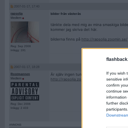
2007-01-17, 17:40
rapsolja
bilder från västerås
Medlem
tänkte dela med mig av mina smaskiga bilder
kommer jag skriva det här.
bilderna finns på
http://rapsolja.zoomin.se/
Reg: Sep 2006
Inlägg: 191
flashback
2007-01-17, 18:28
If you wish 
Är själv ingen tunnelperson, men denna bil
Rostmannen
Medlem
http://rapsolja.zoomin.se/I217801W407H
sensitive in
confirm you
continue se
information 
further disc
Reg: Dec 2006
Inlägg: 2 433
participants
Downstream 