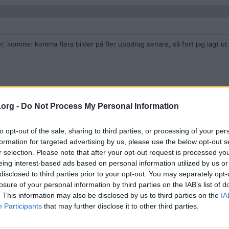
, kommer komma flera bilder på fler uppdrag senare, så fort jag lagt ut 
.org -
Do Not Process My Personal Information
to opt-out of the sale, sharing to third parties, or processing of your per
den diggar jag. Spöktunnel!!
543V20070117T162926Z?scr=
formation for targeted advertising by us, please use the below opt-out s
r selection. Please note that after your opt-out request is processed y
eing interest-based ads based on personal information utilized by us or
disclosed to third parties prior to your opt-out. You may separately opt-
losure of your personal information by third parties on the IAB’s list of
. This information may also be disclosed by us to third parties on the
IA
Participants
that may further disclose it to other third parties.