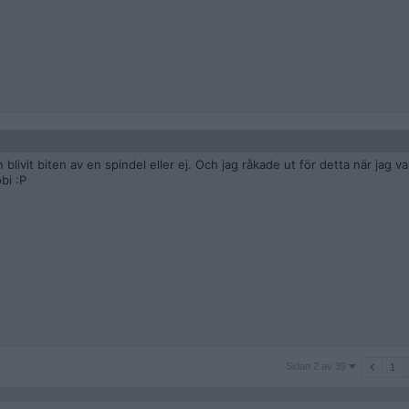
livit biten av en spindel eller ej. Och jag råkade ut för detta när jag va
bi :P
Sidan
Sidan 2 av 39
1
2
av
39