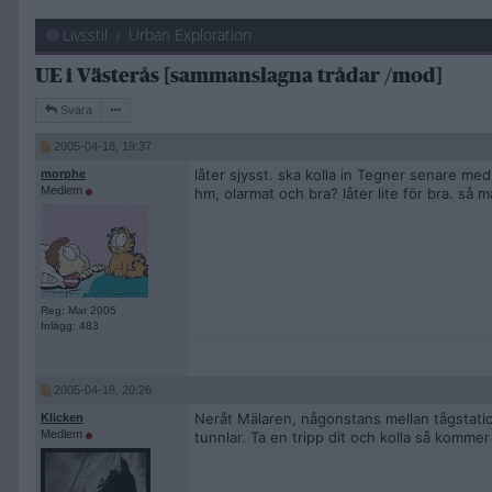
Livsstil
Urban Exploration
UE i Västerås [sammanslagna trådar /mod]
Svara
2005-04-18, 19:37
låter sjysst. ska kolla in Tegner senare me
morphe
Medlem
hm, olarmat och bra? låter lite för bra. så 
Reg: Mar 2005
Inlägg: 483
2005-04-18, 20:26
Neråt Mälaren, någonstans mellan tågstatio
Klicken
Medlem
tunnlar. Ta en tripp dit och kolla så kommer