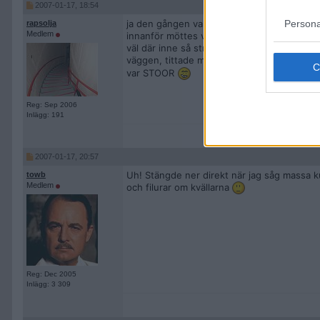
2007-01-17, 18:54
Persona
ja den gången var spännande, et var lite läs
rapsolja
Medlem
innanför möttes vi av stanken av fuktigt b
väl där inne så sträckte sig gången ca 20 m
väggen, tittade man in där så fanns ytterli
var STOOR
Reg: Sep 2006
Inlägg: 191
2007-01-17, 20:57
Uh! Stängde ner direkt när jag såg massa kus
towb
Medlem
och filurar om kvällarna
Reg: Dec 2005
Inlägg: 3 309