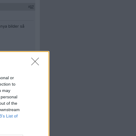
#
17
nya bilder så
Citera
#
18
sonal or
ection to
ou may
 personal
out of the
 downstream
B’s List of
Citera