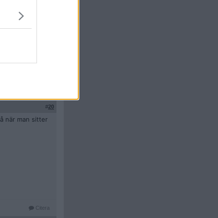
#
19
 den...
ten glögg i
te så spökfaktorn
Citera
#
20
å när man sitter
Citera