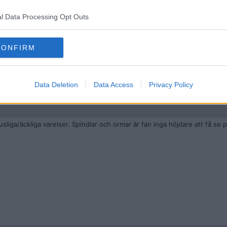
l Data Processing Opt Outs
kigt att gå in, dörren stog på vid gavel, dörren knarrade när vi öppnade
erg, samt spindelnät som hängde ner för taket.
eter sedan svängde det till höger där inne fanns ett stort rum med en li
gare ett rum. så det var inte något stort, fast det hade börjat mörknat u
CONFIRM
Data Deletion
Data Access
Privacy Policy
liga/äckliga varelser. Spindlar och ormar är fan inga höjdare att få se p