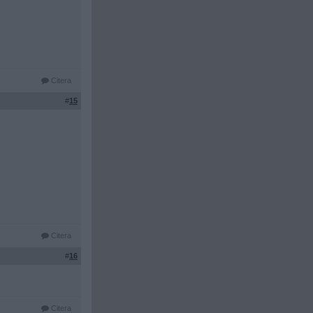
Citera
#
15
Citera
#
16
Citera