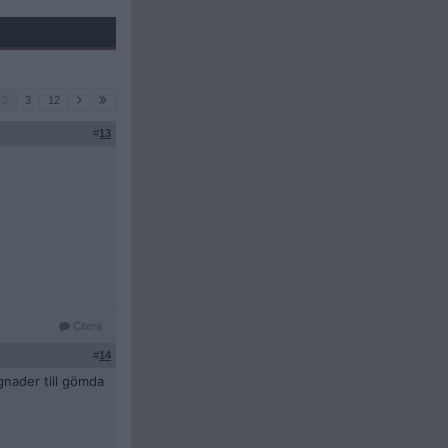
2
3
12
#
13
Citera
#
14
gnader till gömda