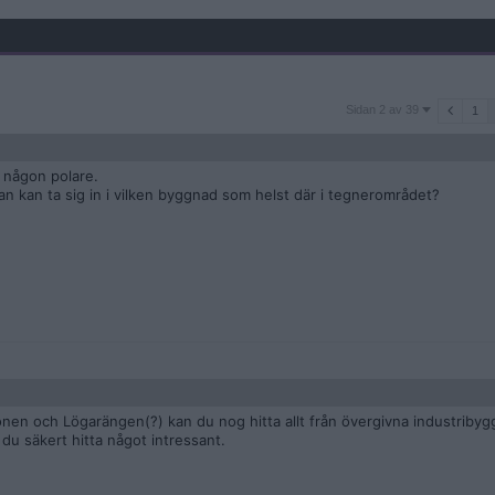
Sidan
Sidan 2 av 39
1
2
av
39
d någon polare.
man kan ta sig in i vilken byggnad som helst där i tegnerområdet?
nen och Lögarängen(?) kan du nog hitta allt från övergivna industribyg
 du säkert hitta något intressant.