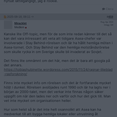
hyfsat lättillgängligt, jag e rookie.
Citera
2025-08-18, 09:11
#
459
Reg: Apr 2024
Miracklet
Inlägg: 118
Medlem
Kanske lite Off-topic, men för de som inte redan känner till det så
kan det vara intressant att veta att tidigare Asea-chefer var
involverade i Stay Behind-rörelsen och lär ha hållit hemliga möten i
Asea-tornet. Och Stay Behind var den hemliga motståndsrörelse
som skulle rycka in om Sverige skulle bli invaderat av Sovjet.
Det finns lite omnämnt om det här, men det är bara att googla på
det annars.
https://tobiashubinette.wordpress.com/2015/11/24/ragnar-liljeblad
-rasforskning/
Finns inte mycket info om rörelsen och det är fortfarande mycket
höljt i dunkel. Rörelsen avslöjades runt 1990 och lär ha lagts ner i
början av 2000-talet, men det verkar inte finnas någon säker
uppgift om när den lades ner och varför och hur det gick till. Man
vet inte mycket om organisationen heller.
Hur som helst så är det inte helt osannolikt att Asea kan ha
medverkat till att bygga hemliga lokaler eller utrustning åt