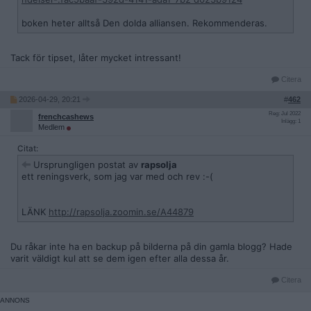
boken heter alltså Den dolda alliansen. Rekommenderas.
Tack för tipset, låter mycket intressant!
Citera
2026-04-29, 20:21
#
462
Reg: Jul 2022
frenchcashews
Inlägg: 1
Medlem
Citat:
Ursprungligen postat av
rapsolja
ett reningsverk, som jag var med och rev :-(
LÄNK
http://rapsolja.zoomin.se/A44879
Du råkar inte ha en backup på bilderna på din gamla blogg? Hade
varit väldigt kul att se dem igen efter alla dessa år.
Citera