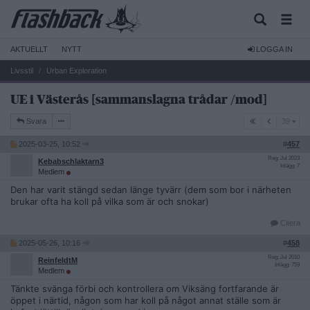
AKTUELLT
NYTT
LOGGA IN
Livsstil
Urban Exploration
UE i Västerås [sammanslagna trådar /mod]
39
Svara
39
2025-03-25, 10:52
#
457
Reg: Jul 2023
Kebabschlaktarn3
Inlägg: 7
Medlem
Den har varit stängd sedan länge tyvärr (dem som bor i närheten
brukar ofta ha koll på vilka som är och snokar)
Citera
2025-05-26, 10:16
#
458
Reg: Jul 2010
ReinfeldtM
Inlägg: 759
Medlem
Tänkte svänga förbi och kontrollera om Viksäng fortfarande är
öppet i närtid, någon som har koll på något annat ställe som är