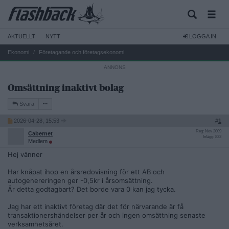
AKTUELLT
NYTT
LOGGA IN
Ekonomi
Företagande och företagsekonomi
Omsättning inaktivt bolag
Svara
2026-04-28, 15:53
#
1
Reg: Nov 2009
Cabernet
Inlägg: 822
Medlem
Hej vänner
Har knåpat ihop en årsredovisning för ett AB och
autogenereringen ger -0,5kr i årsomsättning.
Är detta godtagbart? Det borde vara 0 kan jag tycka.
Jag har ett inaktivt företag där det för närvarande är få
transaktionershändelser per år och ingen omsättning senaste
verksamhetsåret.