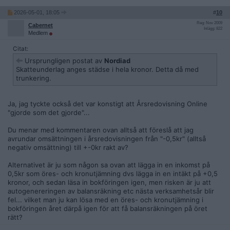
2026-05-01, 18:05
#
10
Reg: Nov 2009
Cabernet
Inlägg: 822
Medlem
Citat:
Ursprungligen postat av
Nordiad
Skatteunderlag anges städse i hela kronor. Detta då med
trunkering.
Ja, jag tyckte också det var konstigt att Årsredovisning Online
"gjorde som det gjorde"...
Du menar med kommentaren ovan alltså att föreslå att jag
avrundar omsättningen i årsredovisningen från "-0,5kr" (alltså
negativ omsättning) till +-0kr rakt av?
Alternativet är ju som någon sa ovan att lägga in en inkomst på
0,5kr som öres- och kronutjämning dvs lägga in en intäkt på +0,5
kronor, och sedan läsa in bokföringen igen, men risken är ju att
autogenereringen av balansräkning etc nästa verksamhetsår blir
fel... vilket man ju kan lösa med en öres- och kronutjämning i
bokföringen året därpå igen för att få balansräkningen på öret
rätt?