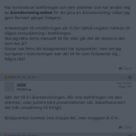
Har kontrollerat bokföringen och den stämmer och har använt mig
av
årsredovisning online
för att göra en årsredovisning (vilket jag
gjort flertalet gånger tidigare).
Anledningen till omsättningen på -0,5kr (alltså negativ) härleds till
någon öresutjämning i bokföringen.
Ska jag rätta detta manuellt till 0kr eller går det att skicka in det
som det är?
Gissar risk finns att bolagsverket har synpunkter, men om jag
korrigerar i redovisningen kan det bli fel som fortplantar sig...
Några råd?
Citera
2026-04-28, 19:11
#
2
Reg: Jun 2012
16266
Inlägg: 1 570
Medlem
Sätt det till 0 i årsredovisningen. Rör inte bokföringen om den
stämmer, utan justera bara presentationen (alt. klassificera bort
det från omsättning till övrigt).
Bolagsverket kommer inte stoppa det, men snyggast är 0 kr.
Citera