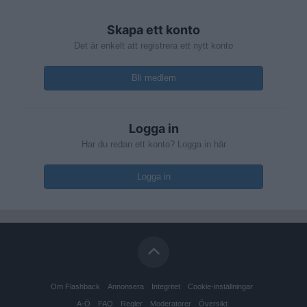
Skapa ett konto
Det är enkelt att registrera ett nytt konto
Bli medlem
Logga in
Har du redan ett konto? Logga in här
Logga in
Om Flashback
Annonsera
Integritet
Cookie-inställningar
A-Ö
FAQ
Regler
Moderatorer
Översikt