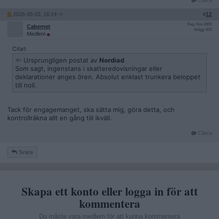
2026-05-02, 16:14
#
12
Reg: Nov 2009
Cabernet
Inlägg: 822
Medlem
Citat:
Ursprungligen postat av
Nordiad
Som sagt, ingenstans i skatteredovisningar eller
deklarationer anges ören. Absolut enklast trunkera beloppet
till noll.
Tack för engagemanget, ska sätta mig, göra detta, och
kontrollräkna allt en gång till ikväll.
Citera
Svara
Skapa ett konto eller logga in för att
kommentera
Du måste vara medlem för att kunna kommentera