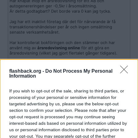
Har knåpat ihop en årsredovisning för ett AB och
autogenereringen ger -0,5kr i årsomsättning.
Är detta godtagbart? Det borde vara 0 kan jag tycka.
Jag har ett inaktivt företag där det för närvarande är få
transaktionershändelser per år och ingen omsättning
senaste verksamhetsåret.
Har kontrollerat bokföringen och den stämmer och har
använt mig av
årsredovisning online
för att göra en
årsredovisning (vilket jag gjort flertalet gånger tidigare).
Anledningen till omsättningen på -0,5kr (alltså negativ)
härleds till någon öresutjämning i bokföringen.
…
[ Visa mer ]
flashback.org -
Do Not Process My Personal
Ska jag rätta detta manuellt till 0kr eller går det att skicka in
Information
det som det är?
Om jag inte missminner mig skall summor i skattesammanhang
Gissar risk finns att bolagsverket har synpunkter, men om jag
trunkeras, alltså inte avrundas. Därmed blir det just 0 kronor.
korrigerar i redovisningen kan det bli fel som fortplantar sig...
If you wish to opt-out of the sale, sharing to third parties, or
Några råd?
Citera
processing of your personal or sensitive information for
targeted advertising by us, please use the below opt-out
2026-04-30, 14:59
#
7
section to confirm your selection. Please note that after your
Reg: Aug 2011
laxsill
Inlägg: 556
opt-out request is processed you may continue seeing
Medlem
interest-based ads based on personal information utilized by
Om du inte har någon omsättning men en öresavrunding på 50
us or personal information disclosed to third parties prior to
öre så flytta avrundningen antingen till ett kostnadskonto eller
koppla bara om 3740 till kostnadssidan i bokslutsprogrammet.
your opt-out. You may separately opt-out of the further