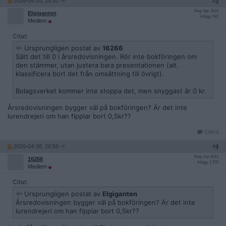
2026-04-28, 19:52
#
3
Reg: Apr 2023
EIgiganten
Inlägg: 581
Medlem
Citat:
Ursprungligen postat av
16266
Sätt det till 0 i årsredovisningen. Rör inte bokföringen om
den stämmer, utan justera bara presentationen (alt.
klassificera bort det från omsättning till övrigt).
Bolagsverket kommer inte stoppa det, men snyggast är 0 kr.
Årsredovisningen bygger väl på bokföringen? Är det inte
lurendrejeri om han fipplar bort 0,5kr??
Citera
2026-04-28, 20:56
#
4
Reg: Jun 2012
16266
Inlägg: 1 570
Medlem
Citat:
Ursprungligen postat av
EIgiganten
Årsredovisningen bygger väl på bokföringen? Är det inte
lurendrejeri om han fipplar bort 0,5kr??