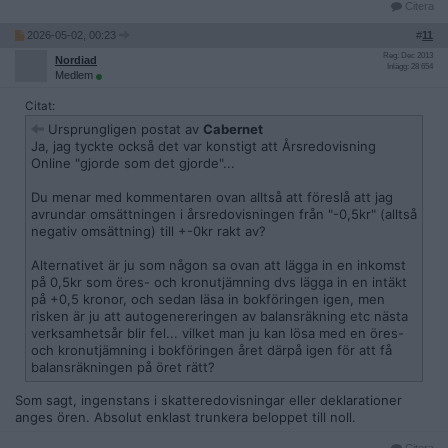
Citera
2026-05-02, 00:23
#
11
Reg: Dec 2013
Nordiad
Inlägg: 28 654
Medlem
Citat:
Ursprungligen postat av
Cabernet
Ja, jag tyckte också det var konstigt att Årsredovisning
Online "gjorde som det gjorde"...
Du menar med kommentaren ovan alltså att föreslå att jag
avrundar omsättningen i årsredovisningen från "-0,5kr" (alltså
negativ omsättning) till +-0kr rakt av?
Alternativet är ju som någon sa ovan att lägga in en inkomst
på 0,5kr som öres- och kronutjämning dvs lägga in en intäkt
på +0,5 kronor, och sedan läsa in bokföringen igen, men
risken är ju att autogenereringen av balansräkning etc nästa
verksamhetsår blir fel... vilket man ju kan lösa med en öres-
och kronutjämning i bokföringen året därpå igen för att få
balansräkningen på öret rätt?
Som sagt, ingenstans i skatteredovisningar eller deklarationer
anges ören. Absolut enklast trunkera beloppet till noll.
Citera