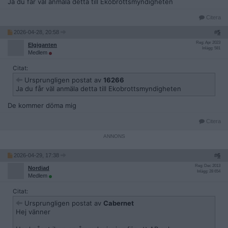
Ja du får väl anmäla detta till Ekobrottsmyndigheten
Citera
2026-04-28, 20:58
#
5
Reg: Apr 2023
EIgiganten
Inlägg: 581
Medlem
Citat:
Ursprungligen postat av
16266
Ja du får väl anmäla detta till Ekobrottsmyndigheten
De kommer döma mig
Citera
2026-04-29, 17:38
#
6
Reg: Dec 2013
Nordiad
Inlägg: 28 654
Medlem
Citat:
Ursprungligen postat av
Cabernet
Hej vänner