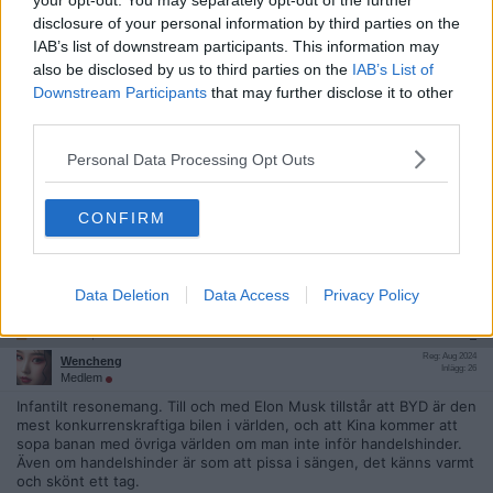
your opt-out. You may separately opt-out of the further
2026-04-18, 12:43
#
7
disclosure of your personal information by third parties on the
Reg: Maj 2011
Fanten
IAB’s list of downstream participants. This information may
Inlägg: 6 817
Medlem
also be disclosed by us to third parties on the
IAB’s List of
Downstream Participants
that may further disclose it to other
Citat:
third parties.
Ursprungligen postat av
KamratBlue
Ändå en djävla skillnad på Japan och Kina när det gäller bilar.
Visa ett bra bilmärke från Kina? Japan lärde sig fort och är nu
Personal Data Processing Opt Outs
bäst. Folk verkar svagbegåvade idag när det gäller bilar. De
köper vad som bara det blänker i utställningshallen. 4WD som
inte är det, elektronik som inte fungerar osv. Att försöka
CONFIRM
kopiera är en sak, men det måste ju fungera med.
Kinas bilindustri är där Japan var på 70-talet, ge dom 10 år eller så.
Data Deletion
Data Access
Privacy Policy
Citera
2026-04-18, 12:44
#
8
Reg: Aug 2024
Wencheng
Inlägg: 26
Medlem
Infantilt resonemang. Till och med Elon Musk tillstår att BYD är den
mest konkurrenskraftiga bilen i världen, och att Kina kommer att
sopa banan med övriga världen om man inte inför handelshinder.
Även om handelshinder är som att pissa i sängen, det känns varmt
och skönt ett tag.