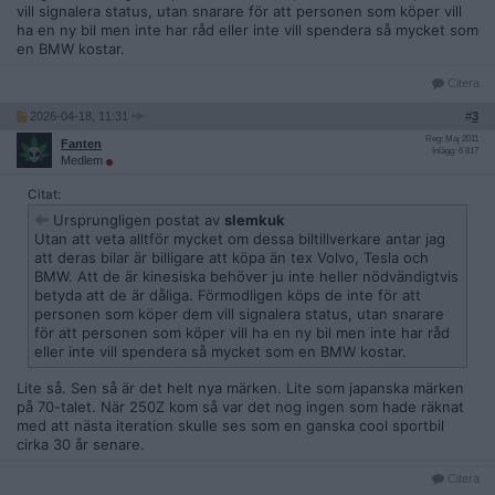
vill signalera status, utan snarare för att personen som köper vill
ha en ny bil men inte har råd eller inte vill spendera så mycket som
en BMW kostar.
Citera
2026-04-18, 11:31
#
3
Reg: Maj 2011
Fanten
Inlägg: 6 817
Medlem
Citat:
Ursprungligen postat av
slemkuk
Utan att veta alltför mycket om dessa biltillverkare antar jag
att deras bilar är billigare att köpa än tex Volvo, Tesla och
BMW. Att de är kinesiska behöver ju inte heller nödvändigtvis
betyda att de är dåliga. Förmodligen köps de inte för att
personen som köper dem vill signalera status, utan snarare
för att personen som köper vill ha en ny bil men inte har råd
eller inte vill spendera så mycket som en BMW kostar.
Lite så. Sen så är det helt nya märken. Lite som japanska märken
på 70-talet. När 250Z kom så var det nog ingen som hade räknat
med att nästa iteration skulle ses som en ganska cool sportbil
cirka 30 år senare.
Citera