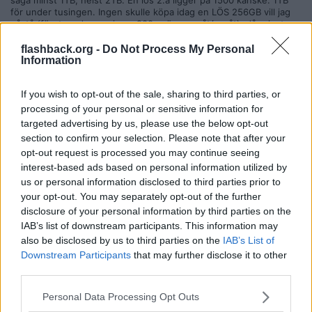
säga minst 1TB, helst 2TB. En lös 2:a ligger på 1500 kanske. 1TB
för under tusingen. Ingen skulle köpa idag en LÖS 256GB vill jag
påstå (förutom de som jagar 200 spänn uppåt/neråt), då priset per
GB är troligen lägre på 512 och uppåt.
flashback.org -
Do Not Process My Personal
Citera
Information
2025-05-30, 15:54
#
3
If you wish to opt-out of the sale, sharing to third parties, or
Reg: Okt 2013
1FF
Inlägg: 12 077
Medlem
processing of your personal or sensitive information for
targeted advertising by us, please use the below opt-out
Citat:
section to confirm your selection. Please note that after your
Ursprungligen postat av
Bazze1
opt-out request is processed you may continue seeing
Ska köpa en ny dator stationär HP Pro Mini 400 G9 Desktop
interest-based ads based on personal information utilized by
PC tänkte jag.
us or personal information disclosed to third parties prior to
Är det en bra dator för vardagsbruk och är den värd ca: 10.
your opt-out. You may separately opt-out of the further
000 kronor?
disclosure of your personal information by third parties on the
IAB’s list of downstream participants. This information may
Jag kollar på film/sport Flashback YouTube gör bank-
affärer..ja lite smått och gott men inget spel.
also be disclosed by us to third parties on the
IAB’s List of
Downstream Participants
that may further disclose it to other
Processor
third parties.
Intel® Core™ i5 13500T
Graphics
Personal Data Processing Opt Outs
Intel® UHD Graphics 770
Minne