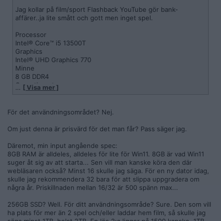
Jag kollar på film/sport Flashback YouTube gör bank-
affärer..ja lite smått och gott men inget spel.
Processor
Intel® Core™ i5 13500T
Graphics
Intel® UHD Graphics 770
Minne
8 GB DDR4
Operativsystem
…
[ Visa mer ]
Windows 11 Pro7
Hard drives
256 GB SSD
För det användningsområdet? Nej.
Anslutningsstandard
Intel® Wi-Fi 6E AX211
Om just denna är prisvärd för det man får? Pass säger jag.
Däremot, min input angående spec:
8GB RAM är alldeles, alldeles för lite för Win11. 8GB är vad Win11
suger åt sig av att starta... Sen vill man kanske köra den där
webläsaren också? Minst 16 skulle jag säga. För en ny dator idag,
skulle jag rekommendera 32 bara för att slippa uppgradera om
några år. Priskillnaden mellan 16/32 är 500 spänn max...
256GB SSD? Well. För ditt användningsområde? Sure. Den som vill
ha plats för mer än 2 spel och/eller laddar hem film, så skulle jag