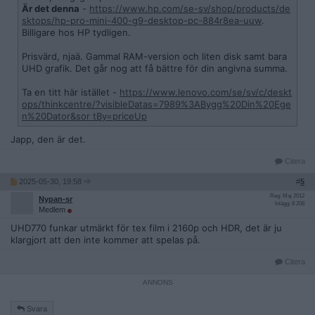
Är det denna
-
https://www.hp.com/se-sv/shop/products/de
sktops/hp-pro-mini-400-g9-desktop-pc-884r8ea-uuw
.
Billigare hos HP tydligen.
Prisvärd, njaä. Gammal RAM-version och liten disk samt bara
UHD grafik. Det går nog att få bättre för din angivna summa.
Ta en titt här istället -
https://www.lenovo.com/se/sv/c/deskt
ops/thinkcentre/?visibleDatas=7989%3ABygg%20Din%20Ege
n%20Dator&sor tBy=priceUp
Japp, den är det.
Citera
2025-05-30, 19:58
#
5
Reg: Maj 2012
Nypan-sr
Inlägg: 8 208
Medlem
UHD770 funkar utmärkt för tex film i 2160p och HDR, det är ju
klargjort att den inte kommer att spelas på.
Citera
Svara