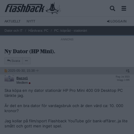
AKTUELLT
NYTT
LOGGA IN
Dator och IT
Hårdvara: PC
PC: köpråd - stationärt
Ny Dator (HP Mini).
Svara
2025-05-30, 15:38
#
1
Reg: Jul 2023
Bazze1
Inlägg: 1 695
Medlem
Ska köpa en ny dator stationär HP Pro Mini 400 G9 Desktop PC
tänkte jag.
Är det en bra dator för vardagsbruk och är den värd ca: 10. 000
kronor?
Jag kollar på film/sport Flashback YouTube gör bank-affärer..ja lite
smått och gott men inget spel.