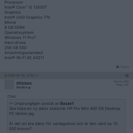
Processor
Intel® Core™ i5 13500T
Graphics
Intel® UHD Graphics 770
Minne
8 GB DDR4
Operativsystem
Windows 11 Pro7
Hard drives
256 GB SSD
Anslutningsstandard
Intel® Wi-Fi 6E AX211
Citera
2025-05-30, 15:51
#
2
Reg: Dec 2012
drKickass
Inlägg: 2 434
Medlem
Citat:
Ursprungligen postat av
Bazze1
Ska köpa en ny dator stationär HP Pro Mini 400 G9 Desktop
PC tänkte jag.
Är det en bra dator för vardagsbruk och är den värd ca: 10.
000 kronor?