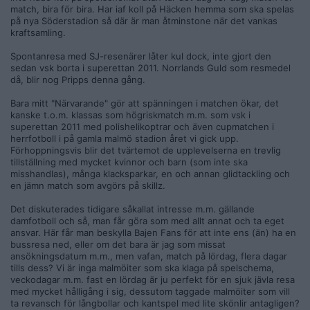
match, bira för bira. Har iaf koll på Häcken hemma som ska spelas
på nya Söderstadion så där är man åtminstone när det vankas
kraftsamling.
Spontanresa med SJ-resenärer låter kul dock, inte gjort den
sedan vsk borta i superettan 2011. Norrlands Guld som resmedel
då, blir nog Pripps denna gång.
Bara mitt "Närvarande" gör att spänningen i matchen ökar, det
kanske t.o.m. klassas som högriskmatch m.m. som vsk i
superettan 2011 med polishelikoptrar och även cupmatchen i
herrfotboll i på gamla malmö stadion året vi gick upp.
Förhoppningsvis blir det tvärtemot de upplevelserna en trevlig
tillställning med mycket kvinnor och barn (som inte ska
misshandlas), många klacksparkar, en och annan glidtackling och
en jämn match som avgörs på skillz.
Det diskuterades tidigare såkallat intresse m.m. gällande
damfotboll och så, man får göra som med allt annat och ta eget
ansvar. Här får man beskylla Bajen Fans för att inte ens (än) ha en
bussresa ned, eller om det bara är jag som missat
ansökningsdatum m.m., men vafan, match på lördag, flera dagar
tills dess? Vi är inga malmöiter som ska klaga på spelschema,
veckodagar m.m. fast en lördag är ju perfekt för en sjuk jävla resa
med mycket hålligång i sig, dessutom taggade malmöiter som vill
ta revansch för långbollar och kantspel med lite skönlir antagligen?