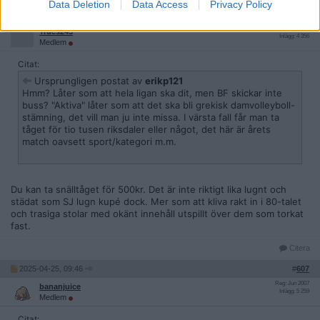
Data Deletion
Data Access
Privacy Policy
2025-04-24, 21:06
#
606
Reg: Jul 2023
Trues245
Inlägg: 4 356
Medlem
Citat:
Ursprungligen postat av
erikp121
Hmm? Låter som att hela ligan ska dit, men BF skickar inte
buss? "Aktiva" låter som att det ska bli grekisk damvolleyboll-
stämning, det vill man ju inte missa. I värsta fall får man ta
tåget för tio tusen riksdaler eller något, det här är årets
match oavsett sport/kategori m.m.
Du kan ta snälltåget för 500kr. Det är inte riktigt lika lugnt och
städat som SJ lugn kupé dock. Mer som att kliva rakt in i 80-talet
och trasiga stolar med okänt innehåll utspillt över dem som torkat
fast.
Citera
2025-04-25, 09:46
#
607
Reg: Jun 2007
bananjuice
Inlägg: 5 259
Medlem
Citat: