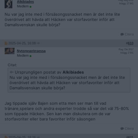
Reg: Aug 2012
Alkibiades
Inlägg: 17 941
Medlem
Nu var jag inte med i försäsongssnacket men är det inte lite
överdrivet att hävda att Häcken var storfavoriter inför att
Damallsvenskan skulle börja?
Citera
2025-04-25, 16:08
#
610
Reg: Okt 2017
Nytorgsprinsessa
Inlägg: 2 541
Medlem
Citat:
Ursprungligen postat av
Alkibiades
Nu var jag inte med i försäsongssnacket men är det inte lite
överdrivet att hävda att Häcken var storfavoriter inför att
Damallsvenskan skulle börja?
Jag tippade själv Bajen som etta men ser man till vad
tränare,spelare och andra experter trodde så var det väl 75-80%
som tippade Häcken. Sen kan man diskutera om de var
storfavoriter eller bara favoriter inför säsongen
Citera
2025-04-25, 18:26
#
611