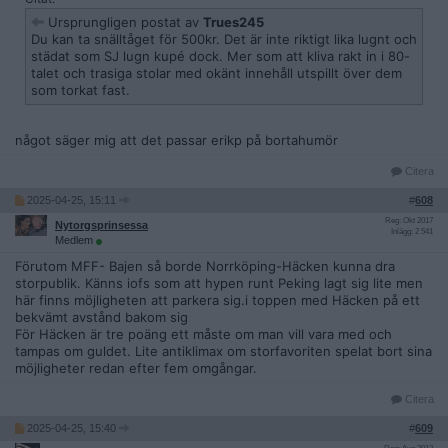
Ursprungligen postat av
Trues245
Du kan ta snälltåget för 500kr. Det är inte riktigt lika lugnt och
städat som SJ lugn kupé dock. Mer som att kliva rakt in i 80-
talet och trasiga stolar med okänt innehåll utspillt över dem
som torkat fast.
något säger mig att det passar erikp på bortahumör
Citera
2025-04-25, 15:11
#
608
Reg: Okt 2017
Nytorgsprinsessa
Inlägg: 2 541
Medlem
Förutom MFF- Bajen så borde Norrköping-Häcken kunna dra
storpublik. Känns iofs som att hypen runt Peking lagt sig lite men
här finns möjligheten att parkera sig.i toppen med Häcken på ett
bekvämt avstånd bakom sig
För Häcken är tre poäng ett måste om man vill vara med och
tampas om guldet. Lite antiklimax om storfavoriten spelat bort sina
möjligheter redan efter fem omgångar.
Citera
2025-04-25, 15:40
#
609