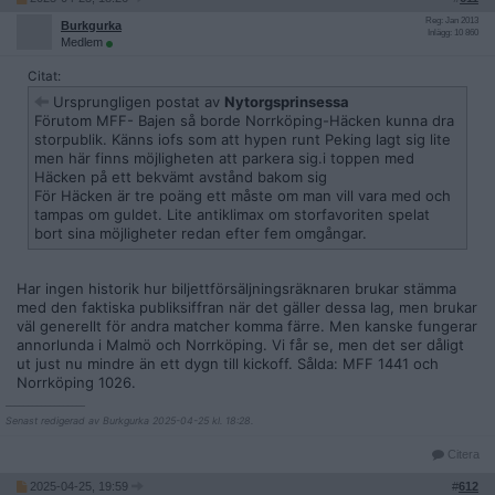
Reg: Jan 2013
Burkgurka
Inlägg: 10 860
Medlem
Citat:
Ursprungligen postat av
Nytorgsprinsessa
Förutom MFF- Bajen så borde Norrköping-Häcken kunna dra
storpublik. Känns iofs som att hypen runt Peking lagt sig lite
men här finns möjligheten att parkera sig.i toppen med
Häcken på ett bekvämt avstånd bakom sig
För Häcken är tre poäng ett måste om man vill vara med och
tampas om guldet. Lite antiklimax om storfavoriten spelat
bort sina möjligheter redan efter fem omgångar.
Har ingen historik hur biljettförsäljningsräknaren brukar stämma
med den faktiska publiksiffran när det gäller dessa lag, men brukar
väl generellt för andra matcher komma färre. Men kanske fungerar
annorlunda i Malmö och Norrköping. Vi får se, men det ser dåligt
ut just nu mindre än ett dygn till kickoff. Sålda: MFF 1441 och
Norrköping 1026.
__________________
Senast redigerad av Burkgurka 2025-04-25 kl. 18:28.
Citera
2025-04-25, 19:59
#
612