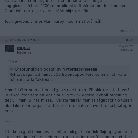
som om matchen legat ”fri” från annat under helgen.
Jag gissar på bara 1700, men blir inte förvånad om det kommer
7100. När detta skrivs har 1339 biljetter sålts.
(och givetvis vinner Hammarby med minst två mål)
Citera
2025-04-24, 17:34
#
603
Reg: Jul 2007
erikp121
Inlägg: 2 261
Medlem
Citat:
Ursprungligen postat av
Nytorgsprinsessa
Ryktet säger att minst 500 Bajensupporters kommer att vara
på plats,
alla "aktiva"
.
Hmm? Låter som att hela ligan ska dit, men BF skickar inte buss?
"Aktiva" låter som att det ska bli grekisk damvolleyboll-stämning,
det vill man ju inte missa. I värsta fall får man ta tåget för tio tusen
riksdaler eller något, det här är årets match oavsett sport/kategori
m.m.
---
Lite knasigt att man lever i någon slags filosofisk Bajenpsykos och
inte hade koll på spelschemat utan tar det dag för dag, match för