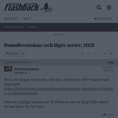
AKTUELLT
NYTT
LOGGA IN
Sport & träning
Fotboll
Damallsvenskan (och lägre serier) 2025
51
Svara
51
2025-04-24, 14:54
#
601
Reg: Okt 2017
Nytorgsprinsessa
Inlägg: 2 541
Medlem
Ännu ett draget korsband. Stinalisa Johansson MFF missar hela
säsongen
https://fotbolldirekt.se/damallsvenskan/malmo-meddelar-johansso
n-korsbandsskadad/
Alltid ett jobbigt besked att få.eftersom det är långt ifrån säkert
att karriären tar fart igen.
Citera