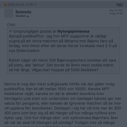
2025-04-24, 17:25
#
602
Reg: Jan 2013
Burkgurka
Inlägg: 10 860
Medlem
Citat:
Ursprungligen postat av
Nytorgsprinsessa
Apropå publiksiffror. Jag tror MFF-supportrar är väldigt
sugna på att vinna matchen på läktarna mot Bajens fans på
lördag. Inte minst efter att deras herrar torskade med 2-0 på
nya Söderstadion.
Ryktet säger att minst 500 Bajensupporters kommer att vara
på plats, alla "aktiva". Det borde bli årets mest sedda match
så här långt. Vågar.man hoppas på 5000.åskådare?
Denna är nog den mest svårgissade hittills när det gäller trolig
publiksiffra. Kan bli allt mellan 1500 och 10000. Kanske MFF
mobiliserar rejält, kanske en del är allmänt besvikna över
herrlagets usla start och undersöker om damlaget kanske ger mer
valuta för pengarna, eller kanske de ignorerar matchen då de inte
vill uppleva fler besvikelser. Damlaget i sig har väl inte mer än 300-
400 pers som bryr sig så allt hänger på hur många nyfikna som
dyker upp. Och hur många väst- och sydsvenska Bajenfans åker
dit när de skall till Hisingen på söndag? Troligen inte så många