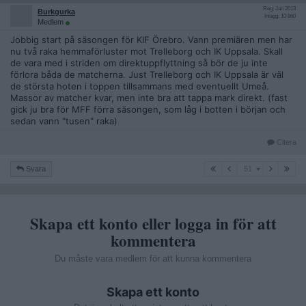
Reg: Jan 2013
Burkgurka
Inlägg: 10 860
Medlem
Jobbig start på säsongen för KIF Örebro. Vann premiären men har
nu två raka hemmaförluster mot Trelleborg och IK Uppsala. Skall
de vara med i striden om direktuppflyttning så bör de ju inte
förlora båda de matcherna. Just Trelleborg och IK Uppsala är väl
de största hoten i toppen tillsammans med eventuellt Umeå.
Massor av matcher kvar, men inte bra att tappa mark direkt. (fast
gick ju bra för MFF förra säsongen, som låg i botten i början och
sedan vann "tusen" raka)
Citera
51
Svara
51
Skapa ett konto eller logga in för att
kommentera
Du måste vara medlem för att kunna kommentera
Skapa ett konto