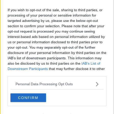
Citera
If you wish to opt-out of the sale, sharing to third parties, or
2025-04-24, 20:58
#
605
processing of your personal or sensitive information for
Reg: Jul 2023
targeted advertising by us, please use the below opt-out
Trues245
Inlägg: 4 356
Medlem
section to confirm your selection. Please note that after your
opt-out request is processed you may continue seeing
Citat:
interest-based ads based on personal information utilized by
Ursprungligen postat av
erikp121
us or personal information disclosed to third parties prior to
mff borta på lördag(?) och ser ingen resa på Bajen Fans.
Avgå styrelsen? Årets match ju förfan. Dessutom på en
your opt-out. You may separately opt-out of the further
lördag vilket dukar upp för en pangresa, serieledning och ett
disclosure of your personal information by third parties on the
piggt mff på planen. Kan bli en dundermatch, borde sändas
IAB’s list of downstream participants. This information may
på SVT och hela den baletten.
also be disclosed by us to third parties on the
IAB’s List of
Antar att det bara är en buss och att den är full, men borde
Downstream Participants
that may further disclose it to other
kunna fylla en till på ett par dagar, hehe. Sista minuten ned
third parties.
till kontinenten för fan, un paraíso que se llama Paradisio!
Personal Data Processing Opt Outs
Den ska visas på tv på 6an. Det är Viaplay som har matcherna. Ja
den hade varit kul att gå på!
CONFIRM
Citera