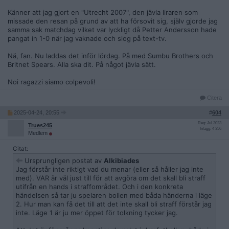
Känner att jag gjort en "Utrecht 2007", den jävla liraren som
missade den resan på grund av att ha försovit sig, själv gjorde jag
samma sak matchdag vilket var lyckligt då Petter Andersson hade
pangat in 1-0 när jag vaknade och slog på text-tv.
Nä, fan. Nu laddas det inför lördag. På med Sumbu Brothers och
Britnet Spears. Alla ska dit. På något jävla sätt.
Noi ragazzi siamo colpevoli!
Citera
2025-04-24, 20:55
#
604
Reg: Jul 2023
Trues245
Inlägg: 4 356
Medlem
Citat:
Ursprungligen postat av
Alkibiades
Jag förstår inte riktigt vad du menar (eller så håller jag inte
med). VAR är väl just till för att avgöra om det skall bli straff
utifrån en hands i straffområdet. Och i den konkreta
händelsen så tar ju spelaren bollen med båda händerna i läge
2. Hur man kan få det till att det inte skall bli straff förstår jag
inte. Läge 1 är ju mer öppet för tolkning tycker jag.