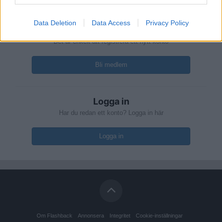
Du måste vara medlem för att kunna kommentera
Data Deletion
Data Access
Privacy Policy
Skapa ett konto
Det är enkelt att registrera ett nytt konto
Bli medlem
Logga in
Har du redan ett konto? Logga in här
Logga in
Om Flashback
Annonsera
Integritet
Cookie-inställningar