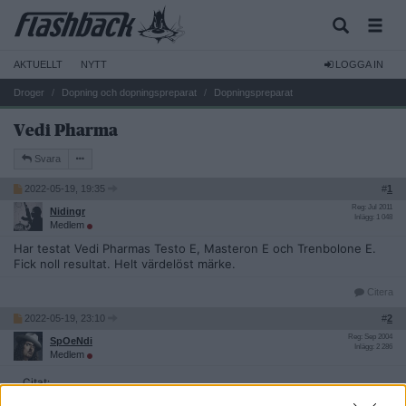
AKTUELLT
NYTT
LOGGA IN
Droger
Dopning och dopningspreparat
Dopningspreparat
Vedi Pharma
Svara
2022-05-19, 19:35
#
1
Reg: Jul 2011
Nidingr
Inlägg: 1 048
Medlem
Har testat Vedi Pharmas Testo E, Masteron E och Trenbolone E.
Fick noll resultat. Helt värdelöst märke.
Citera
2022-05-19, 23:10
#
2
Reg: Sep 2004
SpOeNdi
Inlägg: 2 286
Medlem
Citat:
Ursprungligen postat av
Nidingr