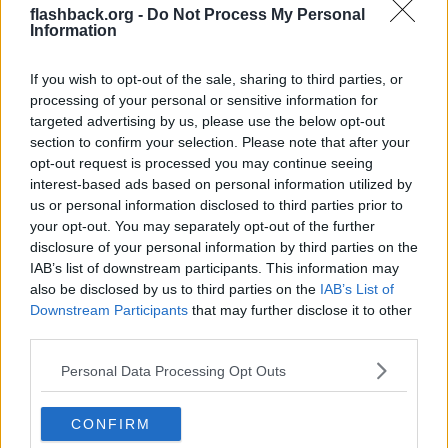
flashback.org -
Har testat Vedi Pharmas Testo E, Masteron E och Trenbolone
Do Not Process My Personal
Information
E. Fick noll resultat. Helt värdelöst märke.
If you wish to opt-out of the sale, sharing to third parties, or
Tack! Tänkte beställa och prova men nu avvaktar jag!
processing of your personal or sensitive information for
Citera
targeted advertising by us, please use the below opt-out
section to confirm your selection. Please note that after your
2024-06-15, 15:14
#
3
opt-out request is processed you may continue seeing
Reg: Jun 2018
KirkHammett
Inlägg: 294
Medlem
interest-based ads based on personal information utilized by
us or personal information disclosed to third parties prior to
Bumpar den här. Är det fler som kan bekräfta att vedi pharma är
skräp?
your opt-out. You may separately opt-out of the further
Verkar vara ett legit UG i Indien med hemsida där produkternas
disclosure of your personal information by third parties on the
autenticitet går att verifiera.
IAB’s list of downstream participants. This information may
also be disclosed by us to third parties on the
IAB’s List of
Citera
Downstream Participants
that may further disclose it to other
Svara
third parties.
Personal Data Processing Opt Outs
Skapa ett konto eller logga in för att
CONFIRM
kommentera