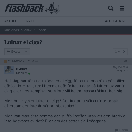
AKTUELLT
NYTT
LOGGA IN
Mat, dryck & tobak
Tobak
Luktar el cigg?
1
Svara
1
2014-03-19, 12:34
#
1
Reg: Feb 2010
ts.now
Inlägg: 822
Medlem
Hej! Jag har tänkt att köpa en el cigg för att kunna röka på ställen
där jag inte kan, tex i hemmet där folket klagar på lukten av vanlig
cigg eller hos kompisar som inte vill ha en massa röklukt hos sig.
Men hur mycket luktar el cigg? Det luktar ju såklart inte tobak
eftersom det inte är några tobaksblad i.
Men kan man sitta hemma och puffa i soffan utan att den bredvid
inte besväras av det? Eller om det sätter sig i väggarna.
Citera