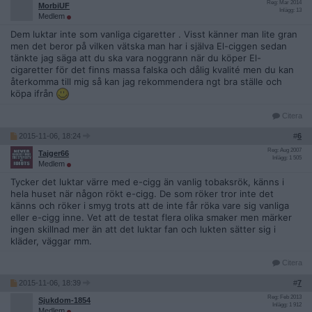
Reg: Mar 2014
MorbiUF
Inlägg: 13
Medlem
Dem luktar inte som vanliga cigaretter . Visst känner man lite gran
men det beror på vilken vätska man har i själva El-ciggen sedan
tänkte jag säga att du ska vara noggrann när du köper El-
cigaretter för det finns massa falska och dålig kvalité men du kan
återkomma till mig så kan jag rekommendera ngt bra ställe och
köpa ifrån
Citera
2015-11-06, 18:24
#
6
Reg: Aug 2007
Tajger66
Inlägg: 1 505
Medlem
Tycker det luktar värre med e-cigg än vanlig tobaksrök, känns i
hela huset när någon rökt e-cigg. De som röker tror inte det
känns och röker i smyg trots att de inte får röka vare sig vanliga
eller e-cigg inne. Vet att de testat flera olika smaker men märker
ingen skillnad mer än att det luktar fan och lukten sätter sig i
kläder, väggar mm.
Citera
2015-11-06, 18:39
#
7
Reg: Feb 2013
Sjukdom-1854
Inlägg: 1 912
Medlem