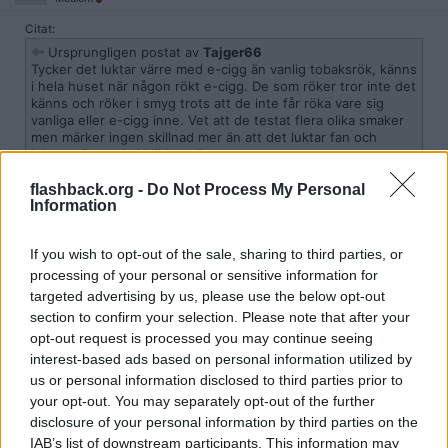
Citat:
Ursprungligen postat av
Tajger66
Tycker det luktar värre med e-cigg än vanlig tobaksrök, känns
i hela huset när någon rökt e-cigg. De som röker tror inte det
känns och röker i smyg trots att de inte får röka vare sig
vanliga eller e-cigg inne. Vet att de testat flera olika smaker
men märker ingen skillnad mer än att det luktar fan och
lukten sätter sig i kläder, väggar mm.
Hur kan ånga sätta sig i grejer,och lukta? För e-cigg utsöndrar väl
flashback.org -
Do Not Process My Personal
ånga?
Information
Citera
If you wish to opt-out of the sale, sharing to third parties, or
2015-11-06, 18:44
#
8
processing of your personal or sensitive information for
Reg: Aug 2007
Tajger66
targeted advertising by us, please use the below opt-out
Inlägg: 1 505
Medlem
section to confirm your selection. Please note that after your
Citat:
opt-out request is processed you may continue seeing
Ursprungligen postat av
Sjukdom-1854
interest-based ads based on personal information utilized by
Hur kan ånga sätta sig i grejer,och lukta? För e-cigg
us or personal information disclosed to third parties prior to
utsöndrar väl ånga?
your opt-out. You may separately opt-out of the further
disclosure of your personal information by third parties on the
Har ingen aning, provsmakade för några veckor sen och det
smakade som en stark cigarett. Slutade röka för ca 15år sen.
IAB’s list of downstream participants. This information may