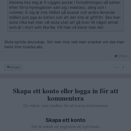
Hemma hos mig är E-ciggen portat i fortsättningen då lukten
efter förra hyresgästen satt sig i madrass, säng och i
rummet. E-cig är inte tillåtet på bussar och andra liknande
ställen just pga av lukten och att det inte är giftfritt. Ska man
sluta röka kan man väl sluta utan att gå över till något annat
som är i stort sett lika illa. Vill man så klarar man det.
Sluta sprida okunskap. Vet man inte vad man snackar om ska man
helst inte snacka alls.
Citera
1
Svara
1
Skapa ett konto eller logga in för att
kommentera
Du måste vara medlem för att kunna kommentera
Skapa ett konto
Det är enkelt att registrera ett nytt konto