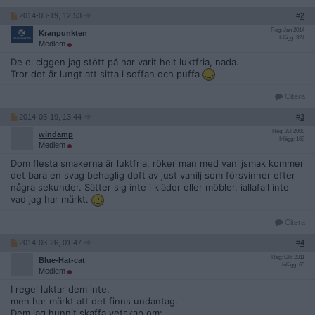
2014-03-19, 12:53
#
2
Reg: Jan 2014
Kranpunkten
Inlägg: 324
Medlem
De el ciggen jag stött på har varit helt luktfria, nada.
Tror det är lungt att sitta i soffan och puffa
Citera
2014-03-19, 13:44
#
3
Reg: Jul 2008
windamp
Inlägg: 168
Medlem
Dom flesta smakerna är luktfria, röker man med vaniljsmak kommer
det bara en svag behaglig doft av just vanilj som försvinner efter
några sekunder. Sätter sig inte i kläder eller möbler, iallafall inte
vad jag har märkt.
Citera
2014-03-26, 01:47
#
4
Reg: Okt 2011
Blue-Hat-cat
Inlägg: 65
Medlem
I regel luktar dem inte,
men har märkt att det finns undantag.
Dem jag hunnit skaffa vetskap om: