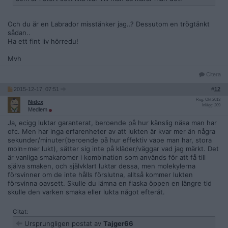
Och du är en Labrador misstänker jag..? Dessutom en trögtänkt
sådan..
Ha ett fint liv hörredu!
Mvh
Citera
2015-12-17, 07:51
#
12
Reg: Okt 2013
Nidex
Inlägg: 209
Medlem
Ja, ecigg luktar garanterat, beroende på hur känslig näsa man har
ofc. Men har inga erfarenheter av att lukten är kvar mer än några
sekunder/minuter(beroende på hur effektiv vape man har, stora
moln=mer lukt), sätter sig inte på kläder/väggar vad jag märkt. Det
är vanliga smakaromer i kombination som används för att få till
själva smaken, och självklart luktar dessa, men molekylerna
försvinner om de inte hålls förslutna, alltså kommer lukten
försvinna oavsett. Skulle du lämna en flaska öppen en längre tid
skulle den varken smaka eller lukta något efteråt.
Citat:
Ursprungligen postat av
Tajger66