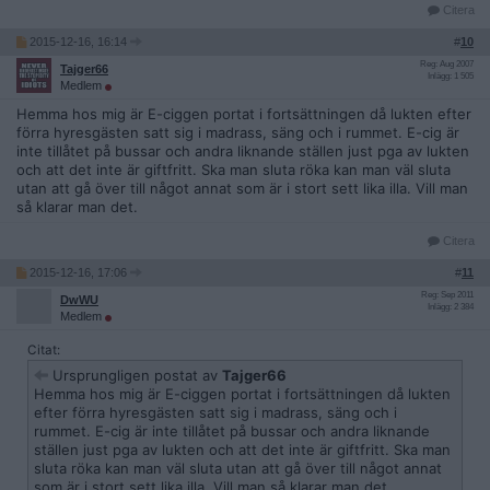
Citera
2015-12-16, 16:14
#
10
Reg: Aug 2007
Tajger66
Inlägg: 1 505
Medlem
Hemma hos mig är E-ciggen portat i fortsättningen då lukten efter
förra hyresgästen satt sig i madrass, säng och i rummet. E-cig är
inte tillåtet på bussar och andra liknande ställen just pga av lukten
och att det inte är giftfritt. Ska man sluta röka kan man väl sluta
utan att gå över till något annat som är i stort sett lika illa. Vill man
så klarar man det.
Citera
2015-12-16, 17:06
#
11
Reg: Sep 2011
DwWU
Inlägg: 2 384
Medlem
Citat:
Ursprungligen postat av
Tajger66
Hemma hos mig är E-ciggen portat i fortsättningen då lukten
efter förra hyresgästen satt sig i madrass, säng och i
rummet. E-cig är inte tillåtet på bussar och andra liknande
ställen just pga av lukten och att det inte är giftfritt. Ska man
sluta röka kan man väl sluta utan att gå över till något annat
som är i stort sett lika illa. Vill man så klarar man det.