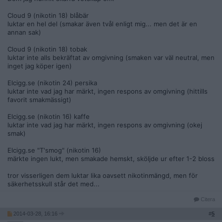
Cloud 9 (nikotin 18) blåbär
luktar en hel del (smakar även tvål enligt mig... men det är en
annan sak)
Cloud 9 (nikotin 18) tobak
luktar inte alls bekräftat av omgivning (smaken var väl neutral, men
inget jag köper igen)
Elcigg.se (nikotin 24) persika
luktar inte vad jag har märkt, ingen respons av omgivning (hittills
favorit smakmässigt)
Elcigg.se (nikotin 16) kaffe
luktar inte vad jag har märkt, ingen respons av omgivning (okej
smak)
Elcigg.se "T'smog" (nikotin 16)
märkte ingen lukt, men smakade hemskt, sköljde ur efter 1-2 bloss
tror visserligen dem luktar lika oavsett nikotinmängd, men för
säkerhetsskull står det med...
Citera
2014-03-28, 16:16
#
5