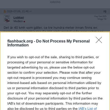
2026-07-06, 21:46
#
6
Reg: Feb 2025
Loikkari
Inlägg: 711
Medlem
Det är 40 kmh som gäller, ca tre hundra meter innan finns en
korsning med farthinder. En KIA elbil, modell skåp som voltat pga
krocken. Inte mycket att skriva om.
https://ips.ntm.se/5533838e-c313-453a-ac12-24992c3bb02e?cro
flashback.org -
Do Not Process My Personal
p=16:9&width=980&variant=178335032 2000&redirect=true&dpr=
Information
2
https://eu-img-cdn.livecenter.com/lc-images-2025/lc-img-144d64
If you wish to opt-out of the sale, sharing to third parties, or
61-8242-4e75-a3e8-b1ab4fcd1f38.jpeg
processing of your personal or sensitive information for
__________________
targeted advertising by us, please use the below opt-out
Senast redigerad av Loikkari 2026-07-06 kl. 21:49.
section to confirm your selection. Please note that after your
Citera
opt-out request is processed you may continue seeing
interest-based ads based on personal information utilized by
2026-07-06, 22:00
#
7
us or personal information disclosed to third parties prior to
Reg: Apr 2021
Rhbish
Inlägg: 1
your opt-out. You may separately opt-out of the further
Medlem
disclosure of your personal information by third parties on the
Med tanke på hur manglad epan var så kan de inte ha körts enligt
IAB’s list of downstream participants. This information may
hastighets begränsningen. Undrar verkligen hur det gått till då
skåpbilen även kört in i ytterligare en bil innan den mer rejäla
also be disclosed by us to third parties on the
IAB’s List of