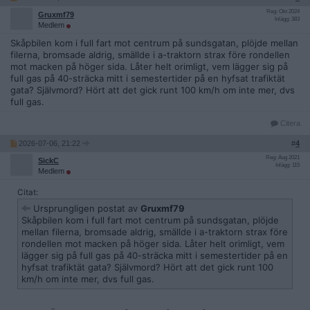
Reg: Okt 2024
Gruxmf79
Inlägg: 383
Medlem
Skåpbilen kom i full fart mot centrum på sundsgatan, plöjde mellan
filerna, bromsade aldrig, smällde i a-traktorn strax före rondellen
mot macken på höger sida. Låter helt orimligt, vem lägger sig på
full gas på 40-sträcka mitt i semestertider på en hyfsat trafiktät
gata? Självmord? Hört att det gick runt 100 km/h om inte mer, dvs
full gas.
Citera
2026-07-06, 21:22
#
4
Reg: Aug 2021
SickC
Inlägg: 115
Medlem
Citat:
Ursprungligen postat av
Gruxmf79
Skåpbilen kom i full fart mot centrum på sundsgatan, plöjde
mellan filerna, bromsade aldrig, smällde i a-traktorn strax före
rondellen mot macken på höger sida. Låter helt orimligt, vem
lägger sig på full gas på 40-sträcka mitt i semestertider på en
hyfsat trafiktät gata? Självmord? Hört att det gick runt 100
km/h om inte mer, dvs full gas.