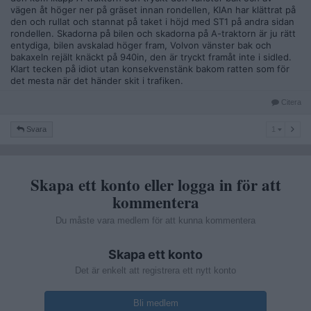
vägen åt höger ner på gräset innan rondellen, KIAn har klättrat på
den och rullat och stannat på taket i höjd med ST1 på andra sidan
rondellen. Skadorna på bilen och skadorna på A-traktorn är ju rätt
entydiga, bilen avskalad höger fram, Volvon vänster bak och
bakaxeln rejält knäckt på 940in, den är tryckt framåt inte i sidled.
Klart tecken på idiot utan konsekvenstänk bakom ratten som för
det mesta när det händer skit i trafiken.
Citera
1
Svara
1
Skapa ett konto eller logga in för att
kommentera
Du måste vara medlem för att kunna kommentera
Skapa ett konto
Det är enkelt att registrera ett nytt konto
Bli medlem