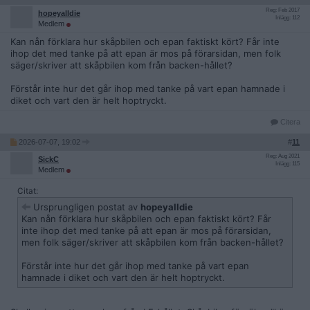
Reg: Feb 2017
hopeyalldie
Inlägg: 112
Medlem
Kan nån förklara hur skåpbilen och epan faktiskt kört? Får inte
ihop det med tanke på att epan är mos på förarsidan, men folk
säger/skriver att skåpbilen kom från backen-hållet?
Förstår inte hur det går ihop med tanke på vart epan hamnade i
diket och vart den är helt hoptryckt.
Citera
2026-07-07, 19:02
#
11
Reg: Aug 2021
SickC
Inlägg: 115
Medlem
Citat:
Ursprungligen postat av
hopeyalldie
Kan nån förklara hur skåpbilen och epan faktiskt kört? Får
inte ihop det med tanke på att epan är mos på förarsidan,
men folk säger/skriver att skåpbilen kom från backen-hållet?
Förstår inte hur det går ihop med tanke på vart epan
hamnade i diket och vart den är helt hoptryckt.