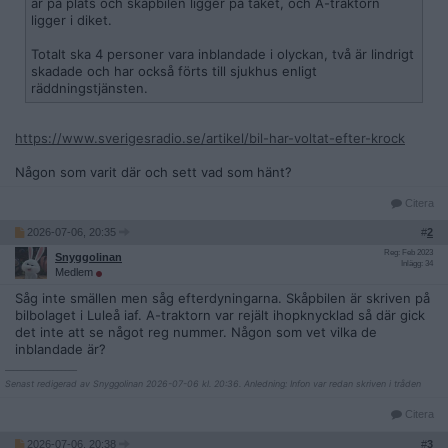
är på plats och skåpbilen ligger på taket, och A-traktorn
ligger i diket.
Totalt ska 4 personer vara inblandade i olyckan, två är lindrigt
skadade och har också förts till sjukhus enligt
räddningstjänsten.
https://www.sverigesradio.se/artikel/bil-har-voltat-efter-krock
Någon som varit där och sett vad som hänt?
Citera
2026-07-06, 20:35
#
2
Reg: Feb 2023
Snyggolinan
Inlägg: 34
Medlem
Såg inte smällen men såg efterdyningarna. Skåpbilen är skriven på
bilbolaget i Luleå iaf. A-traktorn var rejält ihopknycklad så där gick
det inte att se något reg nummer. Någon som vet vilka de
inblandade är?
__________________
Senast redigerad av Snyggolinan 2026-07-06 kl. 20:36. Anledning: Infon var redan skriven i tråden
Citera
2026-07-06, 20:38
#
3