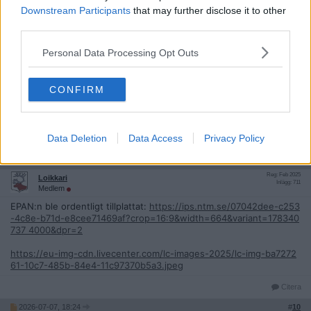
kraschen
Downstream Participants
that may further disclose it to other
third parties.
Citera
2026-07-07, 09:11
#
8
Personal Data Processing Opt Outs
Reg: Apr 2016
pudellus
Inlägg: 5 218
Moderator
CONFIRM
Ändrad rubrik. Originalrubrik: "Bilolycka i Piteå".
/Mod
Data Deletion
Data Access
Privacy Policy
Citera
2026-07-07, 09:14
#
9
Reg: Feb 2025
Loikkari
Inlägg: 711
Medlem
EPAN:n ble ordentligt tillplattat:
https://ips.ntm.se/07042dee-c253
-4c8e-b71d-e8cee71469af?crop=16:9&width=664&variant=178340
737 4000&dpr=2
https://eu-img-cdn.livecenter.com/lc-images-2025/lc-img-ba7272
61-10c7-485b-84e4-11c97370b5a3.jpeg
Citera
2026-07-07, 18:24
#
10