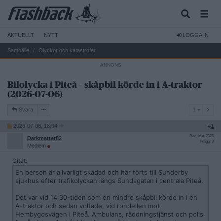
AKTUELLT
NYTT
LOGGA IN
Samhälle
Olyckor och katastrofer
Bilolycka i Piteå – skåpbil körde in i A-traktor
(2026-07-06)
1
Svara
1
2026-07-06, 18:04
#
1
Reg: Maj 2026
Darkmatter82
Inlägg: 9
Medlem
Citat:
En person är allvarligt skadad och har förts till Sunderby
sjukhus efter trafikolyckan längs Sundsgatan i centrala Piteå.
Det var vid 14:30-tiden som en mindre skåpbil körde in i en
A-traktor och sedan voltade, vid rondellen mot
Hembygdsvägen i Piteå. Ambulans, räddningstjänst och polis