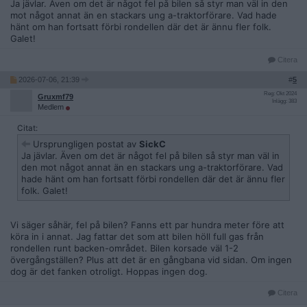
Ja jävlar. Även om det är något fel på bilen så styr man väl in den
mot något annat än en stackars ung a-traktorförare. Vad hade
hänt om han fortsatt förbi rondellen där det är ännu fler folk.
Galet!
Citera
2026-07-06, 21:39
#
5
Reg: Okt 2024
Gruxmf79
Inlägg: 383
Medlem
Citat:
Ursprungligen postat av
SickC
Ja jävlar. Även om det är något fel på bilen så styr man väl in
den mot något annat än en stackars ung a-traktorförare. Vad
hade hänt om han fortsatt förbi rondellen där det är ännu fler
folk. Galet!
Vi säger såhär, fel på bilen? Fanns ett par hundra meter före att
köra in i annat. Jag fattar det som att bilen höll full gas från
rondellen runt backen-området. Bilen korsade väl 1-2
övergångställen? Plus att det är en gångbana vid sidan. Om ingen
dog är det fanken otroligt. Hoppas ingen dog.
Citera