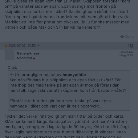
Skulle gissa att epan kom från LF-hållet. Skåpbilen försöker ”köra
om” på vänster sida av epan. Epan svängs mot fronten på
skåpbilen och puttas ner i diket? Samtidigt som skåpbilen säkert
åker upp mot gatstenarna i rondellens mitt som gör att den voltar.
Märkligt att inte fler pratar om olyckan, lär ju funnits massor med
vittnen och både Max och ST1 lär väl ha kameror?
Citera
2026-07-07, 20:53
#
12
Reg: Okt 2012
Generalknase
Inlägg: 11 786
Moderator
Citat:
Ursprungligen postat av
hopeyalldie
Kan nån förklara hur skåpbilen och epan faktiskt kört? Får
inte ihop det med tanke på att epan är mos på förarsidan,
men folk säger/skriver att skåpbilen kom från backen-hållet?
Förstår inte hur det går ihop med tanke på vart epan
hamnade i diket och vart den är helt hoptryckt.
Tycker det verkar rätt tydligt om man tittar på bilder och karta,
KIAn har kommit längs Sundsgatan sydöstut, det har A-traktorn
med gjort, antagligen i lagstadgade 30 knyck, KIAn har kört långt
över laglig hastighet och inte hunnit tillräckligt åt vänster innan
den kom ikapp A-traktorn och tryckt den vänster bak och av