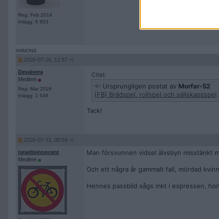
Reg: Feb 2014
Inlägg: 6 853
2026-07-26, 11:57
Devalvera
Citat:
Medlem
Ursprungligen postat av
Morfar-52
Reg: Mar 2026
(FB) Brädspel, rollspel och sällskapsspel
Inlägg: 1 548
Tack!
2026-07-31, 00:54
Man försvunnen vidsel älvsbyn misstänkt 
israelisinnocent
Medlem
Och ett några år gammalt fall, mördad kvin
Hennes passbild sågs mkt i expressen, hon