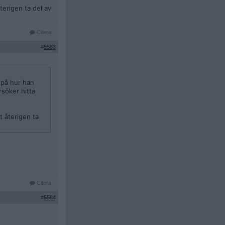
erigen ta del av
Citera
#
5583
 på hur han
rsöker hitta
 återigen ta
Citera
#
5584