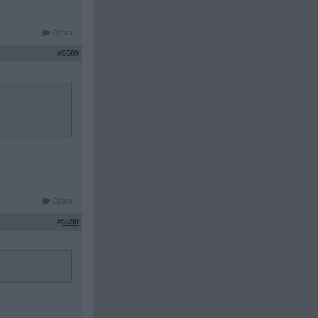
Citera
#
5589
Citera
#
5590