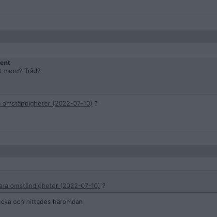
cent
t mord? Tråd?
ra omständigheter (2022-07-10)
?
lara omständigheter (2022-07-10)
?
vecka och hittades häromdan