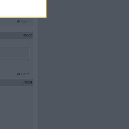
Citera
#
5587
Citera
#
5588