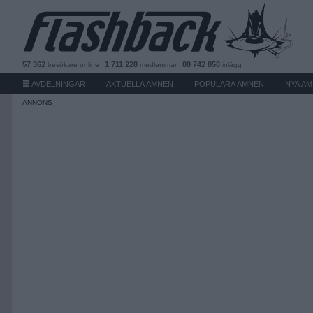
57 362
1 711 228
88 742 858
besökare
online
medlemmar
inlägg
AVDELNINGAR
AKTUELLA ÄMNEN
POPULÄRA ÄMNEN
NYA Ä