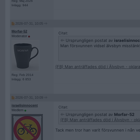
Reg: Maj 2026
Inlägg: 944
2026-07-31, 10:05
Morfar-52
Citat:
Moderator
Ursprungligen postat av
israelisinno
Man försvunnen vidsel älvsbyn misstänk
(FB) Man anträffades död i Älvsbyn - okla
Reg: Feb 2014
Inlägg: 6 853
2026-07-31, 10:09
israelisinnocent
Citat:
Medlem
Ursprungligen postat av
Morfar-52
(FB) Man anträffades död i Älvsbyn - ok
Tack men tror han varit försvunnen i nån 