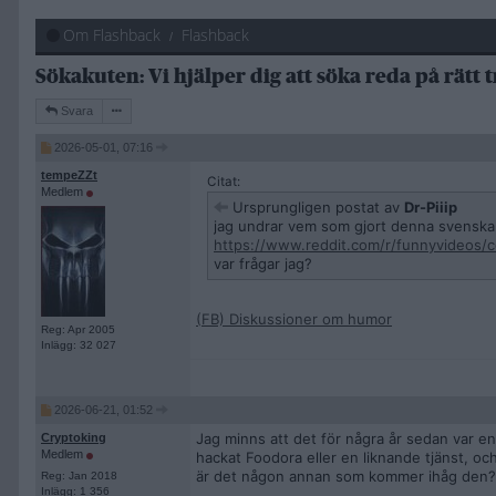
Om Flashback
Flashback
Sökakuten: Vi hjälper dig att söka reda på rätt t
Svara
2026-05-01, 07:16
tempeZZt
Citat:
Medlem
Ursprungligen postat av
Dr-Piiip
jag undrar vem som gjort denna svensk
https://www.reddit.com/r/funnyvideos/
var frågar jag?
(FB) Diskussioner om humor
Reg: Apr 2005
Inlägg: 32 027
2026-06-21, 01:52
Jag minns att det för några år sedan var e
Cryptoking
Medlem
hackat Foodora eller en liknande tjänst, och
är det någon annan som kommer ihåg den?
Reg: Jan 2018
Inlägg: 1 356