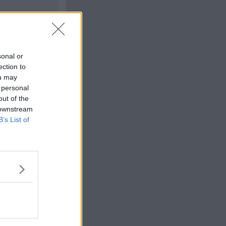
sonal or
ection to
ou may
Citera
 personal
#
5585
out of the
 downstream
B’s List of
Citera
#
5586