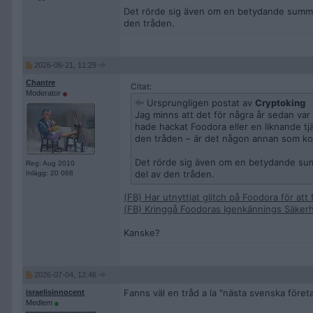
Det rörde sig även om en betydande summa p
den tråden.
2026-06-21, 11:29
Chantre
Citat:
Moderator
Ursprungligen postat av
Cryptoking
Jag minns att det för några år sedan va
hade hackat Foodora eller en liknande tjä
den tråden – är det någon annan som k
Det rörde sig även om en betydande summ
Reg: Aug 2010
del av den tråden.
Inlägg: 20 068
(FB) Har utnyttjat glitch på Foodora för att f
(FB) Kringgå Foodoras Igenkännings Säker
Kanske?
2026-07-04, 12:46
Fanns väl en tråd a la "nästa svenska föret
israelisinnocent
Medlem