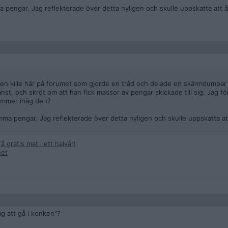
engar. Jag reflekterade över detta nyligen och skulle uppskatta att åt
r en kille här på forumet som gjorde en tråd och delade en skärmdumpar
nst, och skröt om att han fick massor av pengar skickade till sig. Jag fö
ommer ihåg den?
a pengar. Jag reflekterade över detta nyligen och skulle uppskatta att
å gratis mat i ett halvår!
het
ag att gå i konken"?