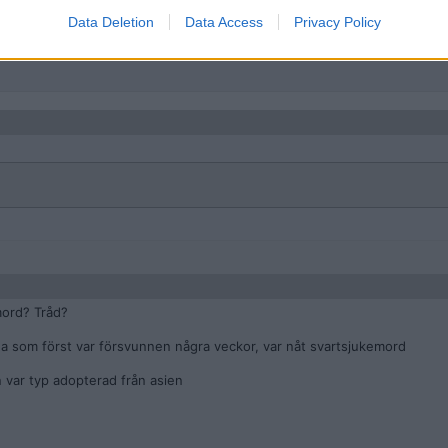
Data Deletion
Data Access
Privacy Policy
mord? Tråd?
na som först var försvunnen några veckor, var nåt svartsjukemord
 var typ adopterad från asien