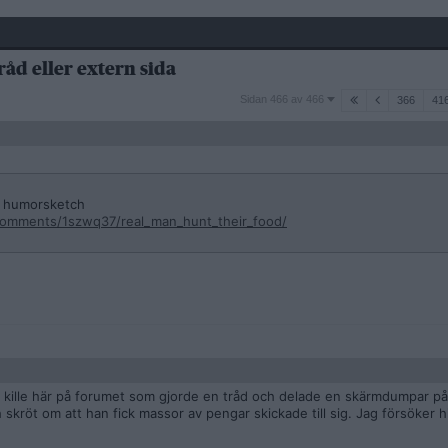
råd eller extern sida
Sidan
Sidan 466 av 466
366
41
466
av
466
a humorsketch
comments/1szwq37/real_man_hunt_their_food/
n kille här på forumet som gjorde en tråd och delade en skärmdumpar p
 skröt om att han fick massor av pengar skickade till sig. Jag försöker h