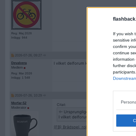
flashback
If you wish 
Reg: Maj 2026
Inlägg: 944
sensitive in
confirm you
continue se
2026-07-26, 09:27
information 
I vilket delforum kan man diskutera brädsp
Devalvera
further disc
Medlem
participants
Reg: Mar 2026
Inlägg: 1 548
Downstream 
2026-07-26, 10:29
Persona
Morfar-52
Citat:
Moderator
Ursprungligen postat av
Devalvera
I vilket delforum kan man diskutera bräd
(FB) Brädspel, rollspel och sällskapsspel