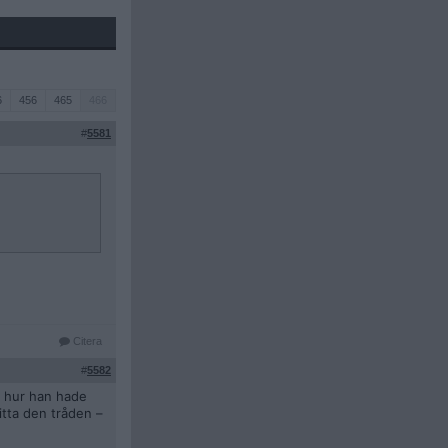
6
456
465
466
#
5581
Citera
#
5582
å hur han hade
itta den tråden –