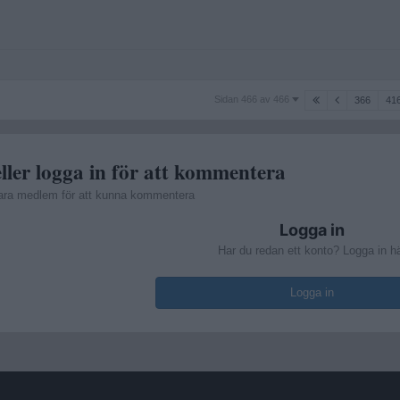
Sidan
Sidan 466 av 466
366
41
466
av
466
ller logga in för att kommentera
ara medlem för att kunna kommentera
Logga in
Har du redan ett konto? Logga in h
Logga in